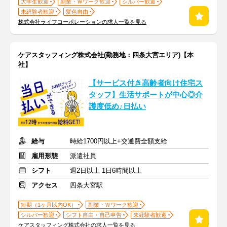
大学生歓迎
副業・Ｗワーク歓迎
シルバー歓迎
未経験者歓迎
髪色自由
株式会社ライフコーポレーションの求人一覧を見る
ケアスタッフィング株式会社(勤務地：四条大宮エリア)【本
社】
【サービス付き高齢者向け住宅ス
タッフ】生活サポートが中心◎介
護度低め♪日払い
給与
時給1700円以上+交通費全額支給
雇用形態
派遣社員
シフト
週2日以上 1日6時間以上
アクセス
四条大宮駅
短期（1ヶ月以内OK）
副業・Ｗワーク歓迎
シルバー歓迎
シフト自由・自己申告
未経験者歓迎
ケアスタッフィング株式会社の求人一覧を見る