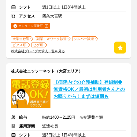
シフト
週1日以上 1日8時間以上
アクセス
四条大宮駅
オンライン面接可
大学生歓迎
副業・Ｗワーク歓迎
シルバー歓迎
ピアス可
ヒゲ可
株式会社ブレイブの求人一覧を見る
株式会社ニッソーネット（大宮エリア）
【病院内での介護補助】登録制◆
無資格OK／最初は利用者さんとの
お喋りから！まずは短期も
給与
時給1400～2125円 ※交通費全額
雇用形態
派遣社員
シフト
週3日以上 1日4時間以上