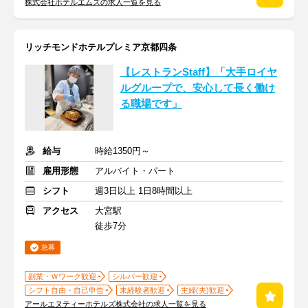
株式会社ホテルエムズの求人一覧を見る
リッチモンドホテルプレミア京都四条
【レストランStaff】「大手ロイヤ
ルグループで、安心して長く働け
る職場です」
給与
時給1350円～
雇用形態
アルバイト・パート
シフト
週3日以上 1日8時間以上
アクセス
大宮駅
徒歩7分
急募
副業・Ｗワーク歓迎
シルバー歓迎
シフト自由・自己申告
未経験者歓迎
主婦(夫)歓迎
アールエヌティーホテルズ株式会社の求人一覧を見る