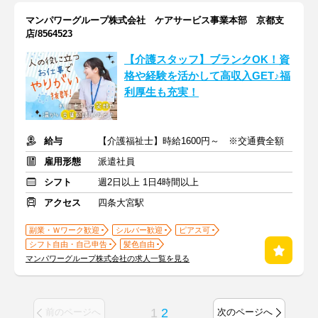
マンパワーグループ株式会社 ケアサービス事業本部 京都支
店/8564523
【介護スタッフ】ブランクOK！資
格や経験を活かして高収入GET♪福
利厚生も充実！
給与
【介護福祉士】時給1600円～ ※交通費全額
雇用形態
派遣社員
シフト
週2日以上 1日4時間以上
アクセス
四条大宮駅
副業・Ｗワーク歓迎
シルバー歓迎
ピアス可
シフト自由・自己申告
髪色自由
マンパワーグループ株式会社の求人一覧を見る
1
2
前のページへ
次のページへ