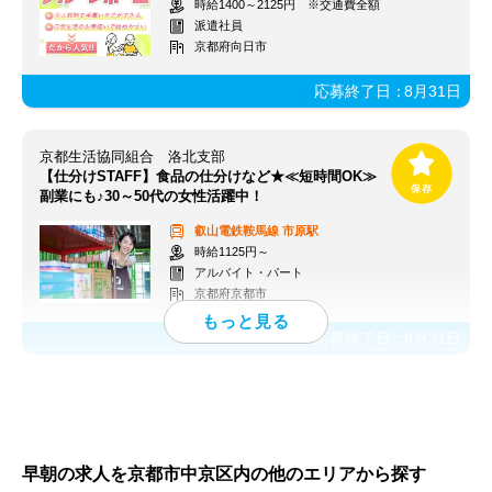
時給1400～2125円 ※交通費全額
派遣社員
京都府向日市
応募終了日：
8月31日
京都生活協同組合 洛北支部
【仕分けSTAFF】食品の仕分けなど★≪短時間OK≫
副業にも♪30～50代の女性活躍中！
叡山電鉄鞍馬線
市原駅
時給1125円～
アルバイト・パート
京都府京都市
応募終了日：
8月31日
早朝の求人を京都市中京区内の他のエリアから探す