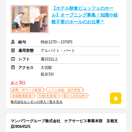
【ホテル朝食ビュッフェのホー
ル】オープニング募集！知識や経
験不要のホールのお仕事＊
給与
時給1270～1370円
雇用形態
アルバイト・パート
シフト
週2日以上
アクセス
大宮駅
徒歩3分
3
あと
日
副業・Ｗワーク歓迎
シフト自由・自己申告
未経験者歓迎
主婦(夫)歓迎
駅から5分以内
株式会社センダンの求人一覧を見る
マンパワーグループ株式会社 ケアサービス事業本部 京都支
店/856452S