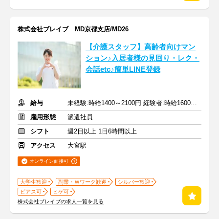
株式会社ブレイブ MD京都支店/MD26
【介護スタッフ】高齢者向けマン
ション♪入居者様の見回り・レク・
会話etc♪簡単LINE登録
給与
未経験:時給1400～2100円 経験者:時給1600～2400円+交通費全額
雇用形態
派遣社員
シフト
週2日以上 1日6時間以上
アクセス
大宮駅
オンライン面接可
大学生歓迎
副業・Ｗワーク歓迎
シルバー歓迎
ピアス可
ヒゲ可
株式会社ブレイブの求人一覧を見る