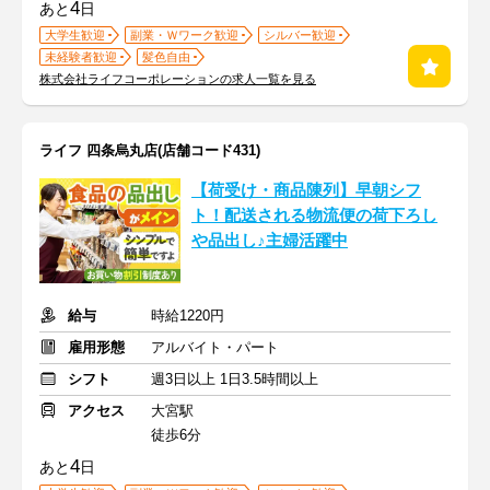
4
あと
日
大学生歓迎
副業・Ｗワーク歓迎
シルバー歓迎
未経験者歓迎
髪色自由
株式会社ライフコーポレーションの求人一覧を見る
ライフ 四条烏丸店(店舗コード431)
【荷受け・商品陳列】早朝シフ
ト！配送される物流便の荷下ろし
や品出し♪主婦活躍中
給与
時給1220円
雇用形態
アルバイト・パート
シフト
週3日以上 1日3.5時間以上
アクセス
大宮駅
徒歩6分
4
あと
日