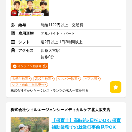
給与
時給1122円以上＋交通費
雇用形態
アルバイト・パート
シフト
週2日以上 1日2時間以上
アクセス
四条大宮駅
徒歩0分
オンライン面接可
大学生歓迎
高校生歓迎
シルバー歓迎
ピアス可
シフト自由・自己申告
株式会社すかいらーくレストランツの求人一覧を見る
株式会社ウィルエージェンシーメディカルケア北大阪支店
【保育士】高時給×日払いOK♪保育
補助業務での就業◎事前見学OK