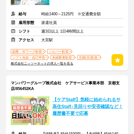
給与
時給1400～2125円 ※交通費全額
雇用形態
派遣社員
シフト
週3日以上 1日4時間以上
アクセス
大宮駅
副業・Ｗワーク歓迎
シルバー歓迎
シフト自由・自己申告
未経験者歓迎
主婦(夫)歓迎
株式会社ニッソーネットの求人一覧を見る
マンパワーグループ株式会社 ケアサービス事業本部 京都支
店/856452KA
【ケアStaff】気軽に始められるサ
高住Staff♪見回りや安否確認など！
履歴書不要で応募
給与
【経験者】時給1500円～【未経験】時給1400円～ ※交通費全額