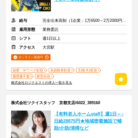
給与
完全出来高制（1企業：1万6500～2万2000円※1日あたり）
雇用形態
業務委託
シフト
週1日以上
アクセス
大宮駅
オンライン面接可
副業・Ｗワーク歓迎
未経験者歓迎
主婦(夫)歓迎
履歴書不要
髪型自由
株式会社ロジクエストの求人一覧を見る
株式会社ツクイスタッフ 京都支店/6022_389160
【有料老人ホームstaff】週1日～♪
日給28875円★地域密着施設で補
助/介助/清掃など