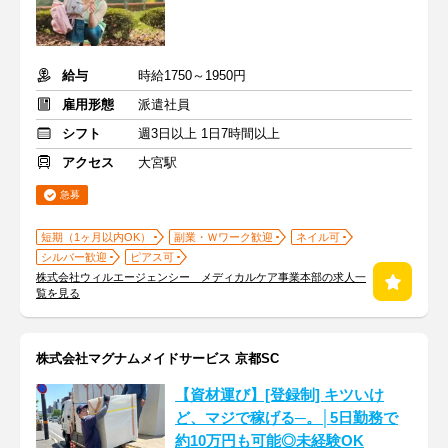
給与
時給1750～1950円
雇用形態
派遣社員
シフト
週3日以上 1日7時間以上
アクセス
大宮駅
急募
短期（1ヶ月以内OK）
副業・Ｗワーク歓迎
ネイル可
シルバー歓迎
ピアス可
株式会社ウィルエージェンシー メディカルケア事業本部の求人一
覧を見る
株式会社マグナムメイドサービス 京都SC
【資材運び】[登録制] キツいけ
ど、マジで稼げる─。│5日勤務で
約10万円も可能◎未経験OK