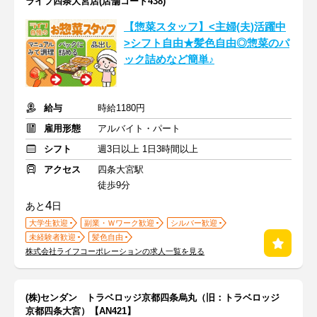
ライフ四条大宮店(店舗コード438)
【惣菜スタッフ】<主婦(夫)活躍中
>シフト自由★髪色自由◎惣菜のパ
ック詰めなど簡単♪
給与
時給1180円
雇用形態
アルバイト・パート
シフト
週3日以上 1日3時間以上
アクセス
四条大宮駅
徒歩9分
4
あと
日
大学生歓迎
副業・Ｗワーク歓迎
シルバー歓迎
未経験者歓迎
髪色自由
株式会社ライフコーポレーションの求人一覧を見る
(株)センダン トラベロッジ京都四条烏丸（旧：トラベロッジ
京都四条大宮）【AN421】