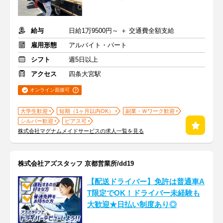
給与
日給1万9500円～ ＋ 交通費全額支給
雇用形態
アルバイト・パート
シフト
週5日以上
アクセス
四条大宮駅
オンライン面接可
大学生歓迎
短期（1ヶ月以内OK）
副業・Ｗワーク歓迎
シルバー歓迎
ピアス可
株式会社マグナムメイドサービスの求人一覧を見る
株式会社アズスタッフ 京都営業所/dd19
【配送ドライバー】免許は普通車A
T限定でOK！ドライバー未経験も
大歓迎★日払い制度あり◎