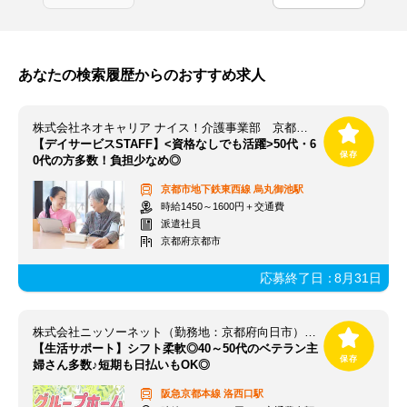
あなたの検索履歴からのおすすめ求人
株式会社ネオキャリア ナイス！介護事業部 京都支店／KYT
【デイサービスSTAFF】<資格なしでも活躍>50代・6
0代の方多数！負担少なめ◎
京都市地下鉄東西線
烏丸御池駅
時給1450～1600円＋交通費
派遣社員
京都府京都市
応募終了日：
8月31日
株式会社ニッソーネット（勤務地：京都府向日市）/OS-1770
【生活サポート】シフト柔軟◎40～50代のベテラン主
婦さん多数♪短期も日払いもOK◎
阪急京都本線
洛西口駅