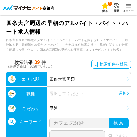
0
京都府
保存
履歴
メニュー
四条大宮周辺の早朝のアルバイト・バイト・パ
ート求人情報
四条大宮周辺の早朝の人気バイト・アルバイト・パートを探すならマイナビバイト。勤
務地や駅、職種等の検索だけではなく、こだわり条件検索を使って早朝に関するお仕事
を簡単に検索できます。四条大宮周辺の早朝のお仕事探しはマイナビバイトで検索！
39
検索結果
件
検索条件を登録
（最終更新日：2026年8月8日）
エリア/駅
四条大宮周辺
選択してください
選択
職種
早朝
こだわり
キーワード
検索
含まない