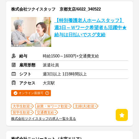
株式会社ツクイスタッフ 京都支店/6022_340522
【特別養護老人ホームスタッフ】
週3日～Ｗワーク希望者も活躍中★
給与は日払いでスグ支給
給与
時給1500～1600円+交通費支給
雇用形態
派遣社員
シフト
週3日以上 1日8時間以上
アクセス
大宮駅
オンライン面接可
大学生歓迎
副業・Ｗワーク歓迎
主婦(夫)歓迎
留学生歓迎
交通費支給
株式会社ツクイスタッフの求人一覧を見る
株式会社ニッソーネット（大宮エリア）