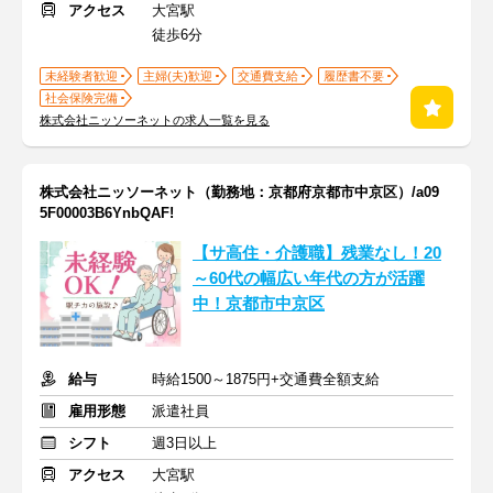
アクセス
大宮駅
徒歩6分
未経験者歓迎
主婦(夫)歓迎
交通費支給
履歴書不要
社会保険完備
株式会社ニッソーネットの求人一覧を見る
株式会社ニッソーネット（勤務地：京都府京都市中京区）/a09
5F00003B6YnbQAF!
【サ高住・介護職】残業なし！20
～60代の幅広い年代の方が活躍
中！京都市中京区
給与
時給1500～1875円+交通費全額支給
雇用形態
派遣社員
シフト
週3日以上
アクセス
大宮駅