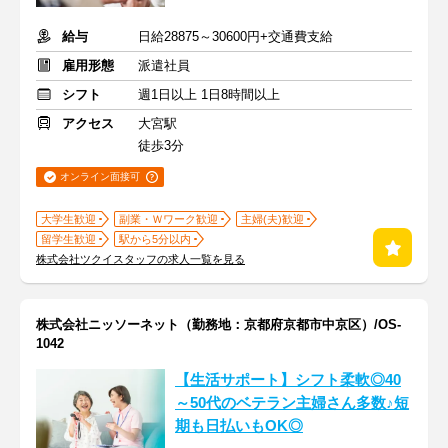
給与
日給28875～30600円+交通費支給
雇用形態
派遣社員
シフト
週1日以上 1日8時間以上
アクセス
大宮駅
徒歩3分
オンライン面接可
大学生歓迎
副業・Ｗワーク歓迎
主婦(夫)歓迎
留学生歓迎
駅から5分以内
株式会社ツクイスタッフの求人一覧を見る
株式会社ニッソーネット（勤務地：京都府京都市中京区）/OS-
1042
【生活サポート】シフト柔軟◎40
～50代のベテラン主婦さん多数♪短
期も日払いもOK◎