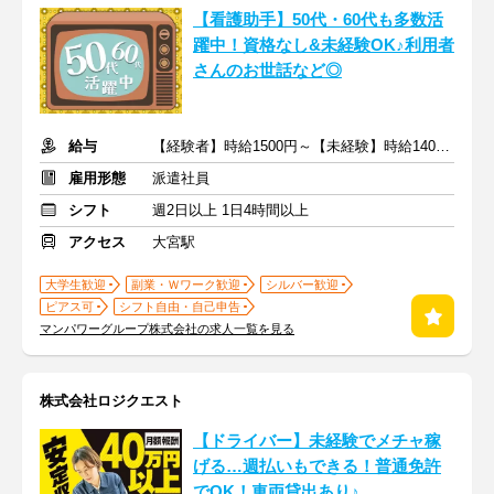
【看護助手】50代・60代も多数活
躍中！資格なし&未経験OK♪利用者
さんのお世話など◎
給与
【経験者】時給1500円～【未経験】時給1400円～ ※交通費全額
雇用形態
派遣社員
シフト
週2日以上 1日4時間以上
アクセス
大宮駅
大学生歓迎
副業・Ｗワーク歓迎
シルバー歓迎
ピアス可
シフト自由・自己申告
マンパワーグループ株式会社の求人一覧を見る
株式会社ロジクエスト
【ドライバー】未経験でメチャ稼
げる…週払いもできる！普通免許
でOK！車両貸出あり♪