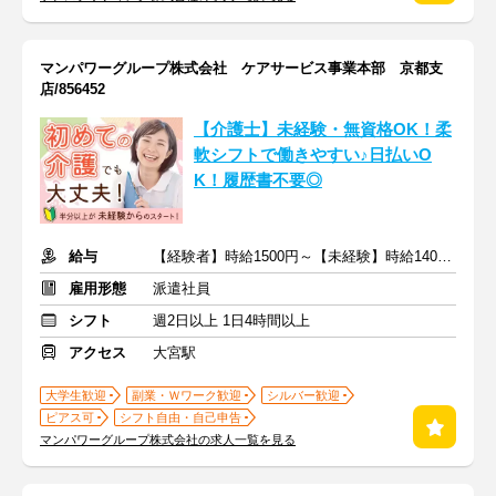
マンパワーグループ株式会社 ケアサービス事業本部 京都支
店/856452
【介護士】未経験・無資格OK！柔
軟シフトで働きやすい♪日払いO
K！履歴書不要◎
給与
【経験者】時給1500円～【未経験】時給1400円～ ※交通費全額
雇用形態
派遣社員
シフト
週2日以上 1日4時間以上
アクセス
大宮駅
大学生歓迎
副業・Ｗワーク歓迎
シルバー歓迎
ピアス可
シフト自由・自己申告
マンパワーグループ株式会社の求人一覧を見る