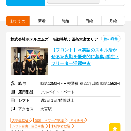
おすすめ
新着
時給
日給
月給
他の店舗
株式会社ホテルエムズ ※勤務地：四条大宮エリア
【フロント】≪英語のスキル活か
せる≫夜勤を優先的に募集♪学生・
フリーター活躍中★
給与
時給1250円～+ 交通費 ※22時以降 時給1562円
雇用形態
アルバイト・パート
シフト
週3日 1日7時間以上
アクセス
大宮駅
大学生歓迎
副業・Ｗワーク歓迎
ネイル可
シフト自由・自己申告
未経験者歓迎