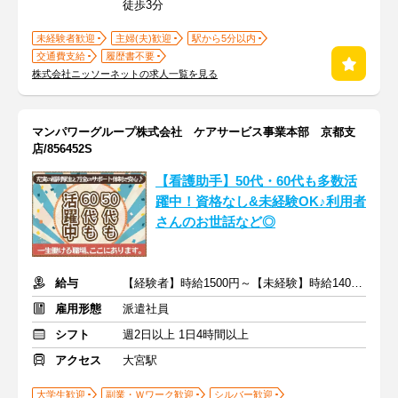
徒歩3分
未経験者歓迎
主婦(夫)歓迎
駅から5分以内
交通費支給
履歴書不要
株式会社ニッソーネットの求人一覧を見る
マンパワーグループ株式会社 ケアサービス事業本部 京都支
店/856452S
【看護助手】50代・60代も多数活
躍中！資格なし&未経験OK♪利用者
さんのお世話など◎
給与
【経験者】時給1500円～【未経験】時給1400円～ ※交通費全額
雇用形態
派遣社員
シフト
週2日以上 1日4時間以上
アクセス
大宮駅
大学生歓迎
副業・Ｗワーク歓迎
シルバー歓迎