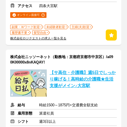
アクセス
四条大宮駅
オンライン面接可
副業・Ｗワーク歓迎
未経験者歓迎
主婦(夫)歓迎
履歴書不要
髪型自由
株式会社ロジクエストの求人一覧を見る
株式会社ニッソーネット（勤務地：京都府京都市中京区）/a09
0K00000x8nKAQAY!
【サ高住・介護職】週5日でしっか
り稼げる！高時給の介護職★生活
支援がメイン♪大宮駅
給与
時給1500～1875円+交通費全額支給
雇用形態
派遣社員
シフト
週3日以上