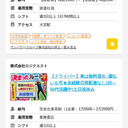
雇用形態
派遣社員
シフト
週3日以上 1日7時間以上
アクセス
大宮駅
大学生歓迎
副業・Ｗワーク歓迎
シルバー歓迎
ピアス可
シフト自由・自己申告
マンパワーグループ株式会社の求人一覧を見る
株式会社ロジクエスト
【ドライバー】車は無料貸出♪週払
いも可★未経験◎再配達なし!20～
50代活躍中!土日祝休み
給与
完全出来高制（1企業：1万6500～2万2000円※1日あたり）
雇用形態
業務委託
シフト
週1日以上