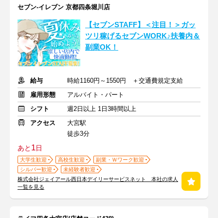
セブン-イレブン 京都四条堀川店
【セブンSTAFF】＜注目！＞ガッ
ツリ稼げるセブンWORK♪扶養内＆
副業OK！
給与
時給1160円～1550円 ＋交通費規定支給
雇用形態
アルバイト・パート
シフト
週2日以上 1日3時間以上
アクセス
大宮駅
徒歩3分
1
あと
日
大学生歓迎
高校生歓迎
副業・Ｗワーク歓迎
シルバー歓迎
未経験者歓迎
株式会社ジェイアール西日本デイリーサービスネット 本社の求人
一覧を見る