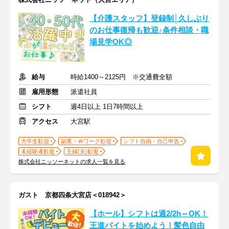
【介護スタッフ】登録制│久しぶり
のお仕事復帰も歓迎♪条件相談・職
場見学OK◎
給与
時給1400～2125円 ※交通費全額
雇用形態
派遣社員
シフト
週4日以上 1日7時間以上
アクセス
大宮駅
大学生歓迎
副業・Ｗワーク歓迎
シフト自由・自己申告
未経験者歓迎
主婦(夫)歓迎
株式会社ニッソーネットの求人一覧を見る
ガスト 京都四条大宮店＜018942＞
【ホール】シフトは週2/2h～OK！
王道バイトを始めよう！髪色自由