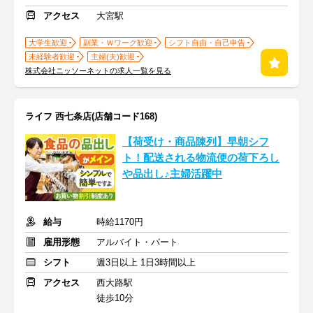
アクセス
大宮駅
大学生歓迎
副業・Ｗワーク歓迎
シフト自由・自己申告
未経験者歓迎
主婦(夫)歓迎
株式会社ニッソーネットの求人一覧を見る
ライフ 西七条店(店舗コード168)
【荷受け・商品陳列】早朝シフ
ト！配送される物流便の荷下ろし
や品出し♪主婦活躍中
給与
時給1170円
雇用形態
アルバイト・パート
シフト
週3日以上 1日3時間以上
アクセス
西大路駅
徒歩10分