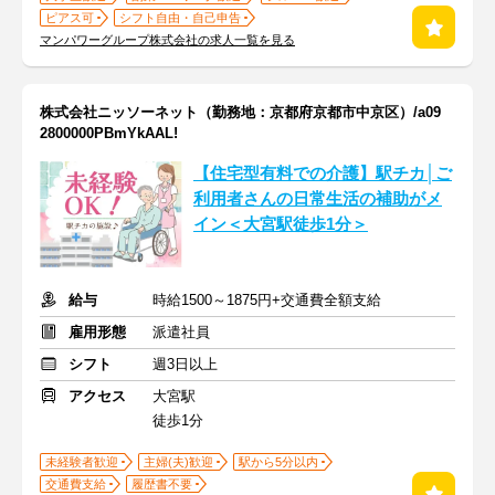
ピアス可
シフト自由・自己申告
マンパワーグループ株式会社の求人一覧を見る
株式会社ニッソーネット（勤務地：京都府京都市中京区）/a09
2800000PBmYkAAL!
【住宅型有料での介護】駅チカ│ご
利用者さんの日常生活の補助がメ
イン＜大宮駅徒歩1分＞
給与
時給1500～1875円+交通費全額支給
雇用形態
派遣社員
シフト
週3日以上
アクセス
大宮駅
徒歩1分
未経験者歓迎
主婦(夫)歓迎
駅から5分以内
交通費支給
履歴書不要