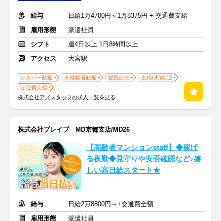
給与
日給1万4700円～1万8375円 + 交通費支給
雇用形態
派遣社員
シフト
週4日以上 1日8時間以上
アクセス
大宮駅
シルバー歓迎
未経験者歓迎
髪色自由
主婦(夫)歓迎
交通費支給
株式会社アズスタッフの求人一覧を見る
株式会社ブレイブ MD京都支店/MD26
【高齢者マンションstaff】◆稼げ
る夜勤◆見守りや安否確認など♪嬉
しい高日給スタート★
給与
日給2万8800円～+交通費全額
雇用形態
派遣社員