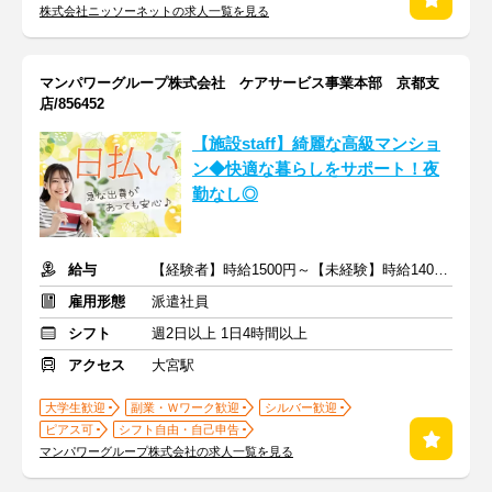
株式会社ニッソーネットの求人一覧を見る
マンパワーグループ株式会社 ケアサービス事業本部 京都支
店/856452
【施設staff】綺麗な高級マンショ
ン◆快適な暮らしをサポート！夜
勤なし◎
給与
【経験者】時給1500円～【未経験】時給1400円～ ※交通費全額
雇用形態
派遣社員
シフト
週2日以上 1日4時間以上
アクセス
大宮駅
大学生歓迎
副業・Ｗワーク歓迎
シルバー歓迎
ピアス可
シフト自由・自己申告
マンパワーグループ株式会社の求人一覧を見る