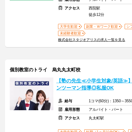
アクセス
西院駅
徒歩12分
大学生歓迎
副業・Ｗワーク歓迎
シ
未経験者歓迎
株式会社スタジオアリスの求人一覧を見る
個別教室のトライ 烏丸丸太町校
【塾の先生≪小学生対象/英語≫
ンツーマン指導◎私服OK
給与
1コマ(60分)：1350～3
雇用形態
アルバイト・パート
アクセス
丸太町駅