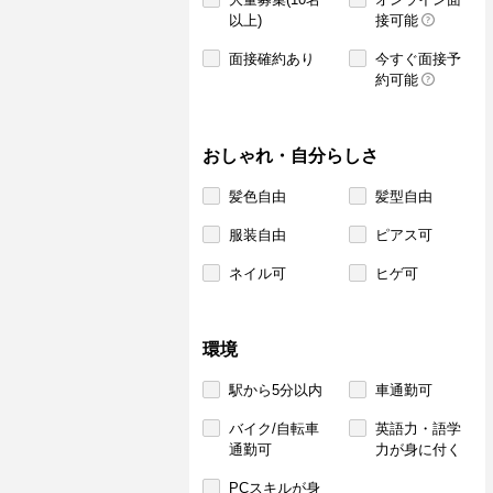
以上)
接可能
面接確約あり
今すぐ面接予
約可能
おしゃれ・自分らしさ
髪色自由
髪型自由
服装自由
ピアス可
ネイル可
ヒゲ可
環境
駅から5分以内
車通勤可
バイク/自転車
英語力・語学
通勤可
力が身に付く
PCスキルが身