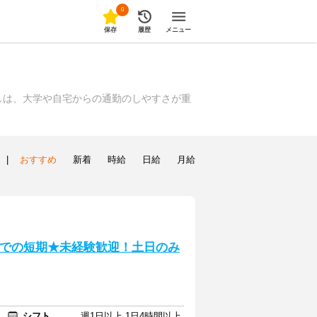
0
保存
履歴
メニュー
しは、大学や自宅からの通勤のしやすさが重
|
おすすめ
新着
時給
日給
月給
までの短期★未経験歓迎！土日のみ
シフト
週1日以上 1日4時間以上