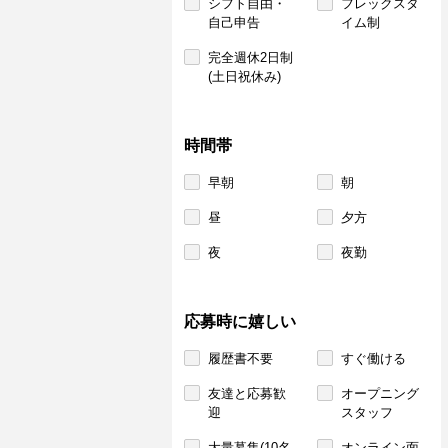
シフト自由・
フレックスタ
自己申告
イム制
完全週休2日制
(土日祝休み)
時間帯
早朝
朝
昼
夕方
夜
夜勤
応募時に嬉しい
履歴書不要
すぐ働ける
友達と応募歓
オープニング
迎
スタッフ
大量募集(10名
オンライン面