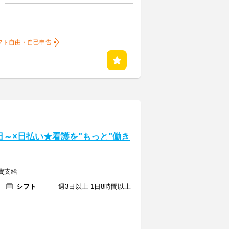
フト自由・自己申告
～×日払い★看護を"もっと"働き
通費支給
シフト
週3日以上 1日8時間以上