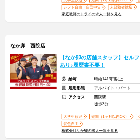
大学生歓迎
短期（1ヶ月以内OK）
シフト自由・自己申告
未経験者歓迎
家庭教師のトライの求人一覧を見る
なか卯 西院店
【なか卯の店舗スタッフ】セルフ
あり♪履歴書不要！
給与
時給1413円以上
雇用形態
アルバイト・パート
アクセス
西院駅
徒歩3分
大学生歓迎
短期（1ヶ月以内OK）
髪色自由
株式会社なか卯の求人一覧を見る