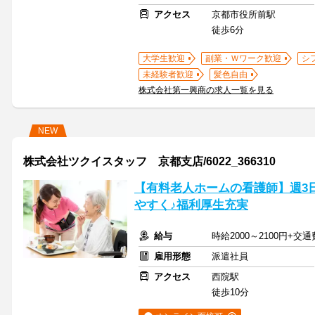
アクセス
京都市役所前駅
徒歩6分
大学生歓迎
副業・Ｗワーク歓迎
シ
未経験者歓迎
髪色自由
株式会社第一興商の求人一覧を見る
NEW
株式会社ツクイスタッフ 京都支店/6022_366310
【有料老人ホームの看護師】週3日
やすく♪福利厚生充実
給与
時給2000～2100円+交
雇用形態
派遣社員
アクセス
西院駅
徒歩10分