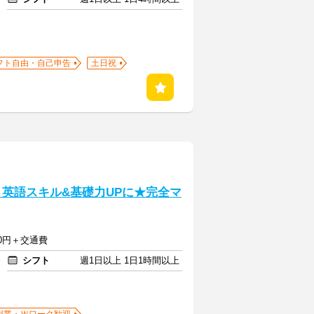
フト自由・自己申告
土日祝
】英語スキル&基礎力UPに★完全マ
550円＋交通費
シフト
週1日以上 1日1時間以上