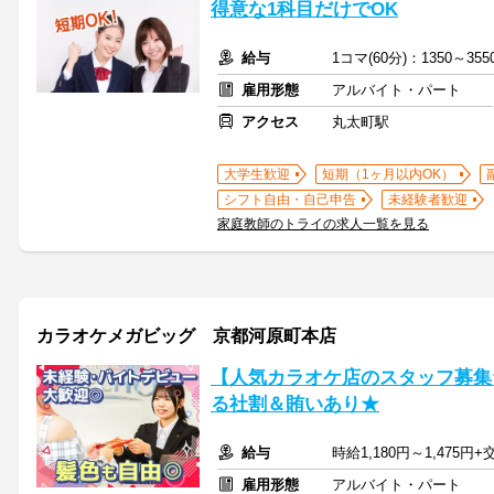
得意な1科目だけでOK
給与
1コマ(60分)：1350～3
雇用形態
アルバイト・パート
アクセス
丸太町駅
大学生歓迎
短期（1ヶ月以内OK）
シフト自由・自己申告
未経験者歓迎
家庭教師のトライの求人一覧を見る
カラオケメガビッグ 京都河原町本店
【人気カラオケ店のスタッフ募集
る社割＆賄いあり★
給与
時給1,180円～1,475円
雇用形態
アルバイト・パート