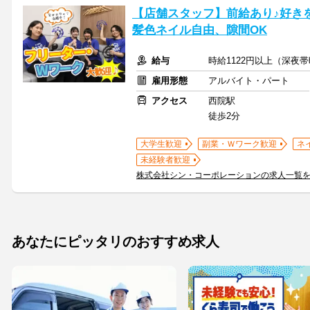
【店舗スタッフ】前給あり♪好きを
髪色ネイル自由、隙間OK
給与
時給1122円以上（深夜
雇用形態
アルバイト・パート
アクセス
西院駅
徒歩2分
大学生歓迎
副業・Ｗワーク歓迎
ネ
未経験者歓迎
株式会社シン・コーポレーションの求人一覧
あなたにピッタリのおすすめ求人