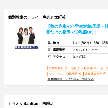
個別教室のトライ 烏丸丸太町校
【塾の先生≪小学生対象/国語・
目だけの指導で◎私服OK！
給与
1コマ(60分)：1350～3
雇用形態
アルバイト・パート
アクセス
丸太町駅
大学生歓迎
短期（1ヶ月以内OK）
シフト自由・自己申告
未経験者歓迎
家庭教師のトライの求人一覧を見る
カラオケBanBan 西院店