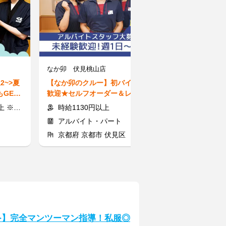
なか卯 伏見桃山店
株式会社マルキ
2~>夏
【なか卯のクルー】初バイト大
【清掃スタッフ
GET♪
歓迎★セルフオーダー＆レジで
養内OK！難し
有)
簡単接客◎髪型・髪色自由♪
♪平日のみ◎1日
帯による
時給1130円以上
時給1122～150
アルバイト・パート
アルバイト
京都府 京都市 伏見区
京都府 京都
≫】完全マンツーマン指導！私服◎