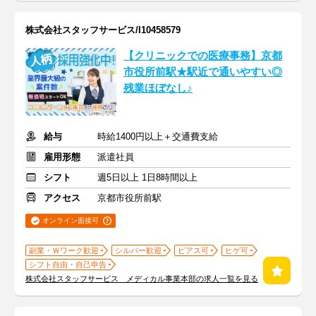
株式会社スタッフサービス/I10458579
【クリニックでの医療事務】京都
市役所前駅★駅近で通いやすい◎
残業ほぼなし♪
給与
時給1400円以上＋交通費支給
雇用形態
派遣社員
シフト
週5日以上 1日8時間以上
アクセス
京都市役所前駅
オンライン面接可
副業・Ｗワーク歓迎
シルバー歓迎
ピアス可
ヒゲ可
シフト自由・自己申告
株式会社スタッフサービス メディカル事業本部の求人一覧を見る