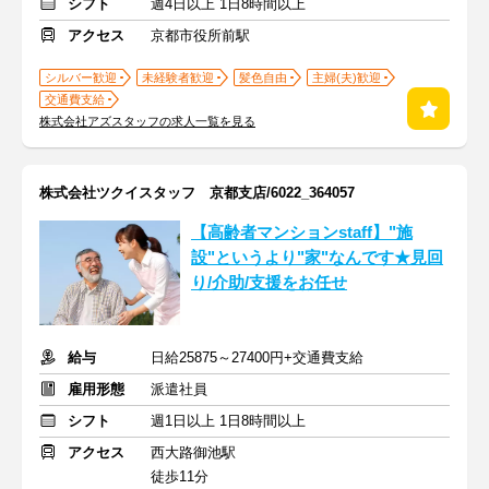
シフト
週4日以上 1日8時間以上
アクセス
京都市役所前駅
シルバー歓迎
未経験者歓迎
髪色自由
主婦(夫)歓迎
交通費支給
株式会社アズスタッフの求人一覧を見る
株式会社ツクイスタッフ 京都支店/6022_364057
【高齢者マンションstaff】"施
設"というより"家"なんです★見回
り/介助/支援をお任せ
給与
日給25875～27400円+交通費支給
雇用形態
派遣社員
シフト
週1日以上 1日8時間以上
アクセス
西大路御池駅
徒歩11分