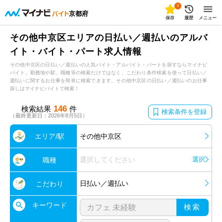
0
京都府
保存
履歴
メニュー
その他中京区エリアの日払い／週払いのアルバ
イト・バイト・パート求人情報
その他中京区の日払い／週払いの人気バイト・アルバイト・パートを探すならマイナビ
バイト。勤務地や駅、職種等の検索だけではなく、こだわり条件検索を使って日払い／
週払いに関するお仕事を簡単に検索できます。その他中京区の日払い／週払いのお仕事
探しはマイナビバイトで検索！
146
検索結果
件
検索条件を登録
（最終更新日：2026年8月5日）
エリア/駅
その他中京区
選択してください
選択
職種
日払い／週払い
こだわり
キーワード
検索