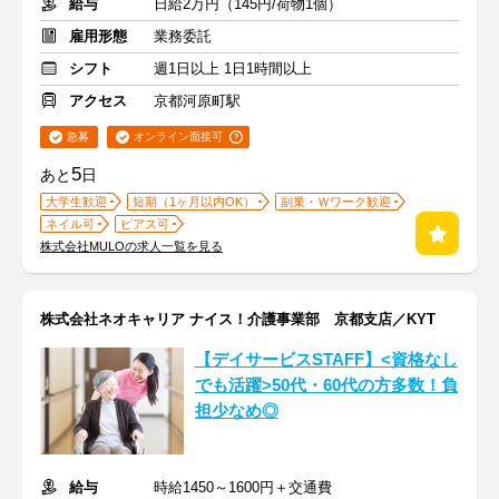
給与
日給2万円（145円/荷物1個）
雇用形態
業務委託
シフト
週1日以上 1日1時間以上
アクセス
京都河原町駅
急募
オンライン面接可
5
あと
日
大学生歓迎
短期（1ヶ月以内OK）
副業・Ｗワーク歓迎
ネイル可
ピアス可
株式会社MULOの求人一覧を見る
株式会社ネオキャリア ナイス！介護事業部 京都支店／KYT
【デイサービスSTAFF】<資格なし
でも活躍>50代・60代の方多数！負
担少なめ◎
給与
時給1450～1600円＋交通費