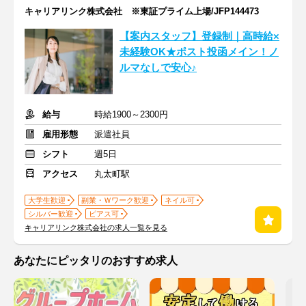
キャリアリンク株式会社 ※東証プライム上場/JFP144473
【案内スタッフ】登録制｜高時給×
未経験OK★ポスト投函メイン！ノ
ルマなしで安心♪
給与
時給1900～2300円
雇用形態
派遣社員
シフト
週5日
アクセス
丸太町駅
大学生歓迎
副業・Ｗワーク歓迎
ネイル可
シルバー歓迎
ピアス可
キャリアリンク株式会社の求人一覧を見る
あなたにピッタリのおすすめ求人