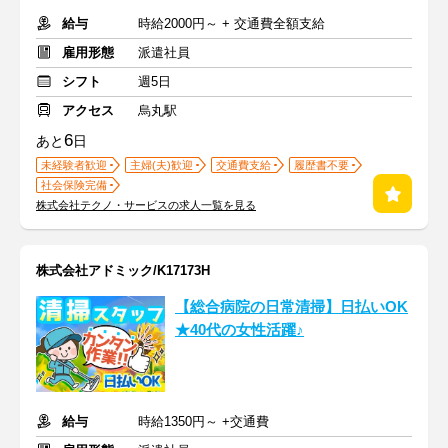
給与
時給2000円～ + 交通費全額支給
雇用形態
派遣社員
シフト
週5日
アクセス
烏丸駅
6
あと
日
未経験者歓迎
主婦(夫)歓迎
交通費支給
履歴書不要
社会保険完備
株式会社テクノ・サービスの求人一覧を見る
株式会社アドミック/K17173H
【総合病院の日常清掃】日払いOK
★40代の女性活躍♪
給与
時給1350円～ +交通費