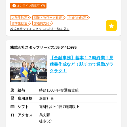
オンライン面接可
大学生歓迎
副業・Ｗワーク歓迎
主婦(夫)歓迎
留学生歓迎
交通費支給
株式会社ツクイスタッフの求人一覧を見る
株式会社スタッフサービス/36-04415976
【金融事務】基本１７時終業！見
積書作成など！駅チカで通勤がラ
クラク！
給与
時給1500円+交通費支給
雇用形態
派遣社員
シフト
週5日以上 1日7時間以上
アクセス
烏丸駅
徒歩5分