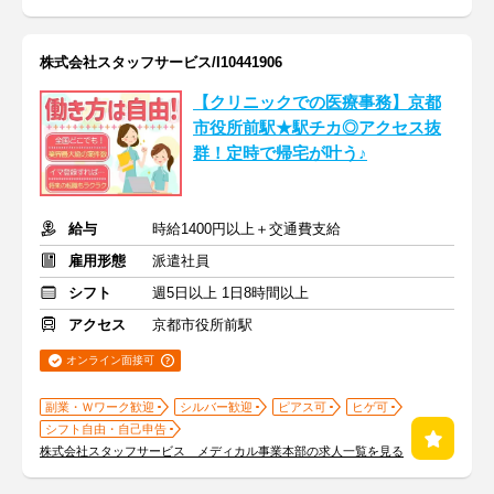
株式会社スタッフサービス/I10441906
【クリニックでの医療事務】京都
市役所前駅★駅チカ◎アクセス抜
群！定時で帰宅が叶う♪
給与
時給1400円以上＋交通費支給
雇用形態
派遣社員
シフト
週5日以上 1日8時間以上
アクセス
京都市役所前駅
オンライン面接可
副業・Ｗワーク歓迎
シルバー歓迎
ピアス可
ヒゲ可
シフト自由・自己申告
株式会社スタッフサービス メディカル事業本部の求人一覧を見る