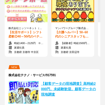
株式会社ニッソーネット（勤務地：京都府京都市中京区）/OS-1764
マンパワーグループ株式会社 ケアサービス事業本部 京都支店/856452S
【生活サポート】シフト
【介護ヘルパー】50~60
【
柔軟◎40～50代のベテラ
代のシニアスタッフも在
夜
ン主婦さん多数♪短期も日
籍♪日常生活のサポートな
目
時給1400～2125円 ※交通費全額
【経験者】時給1500円～【未経験】時給1400円～ ※交通費全額
払いもOK◎
ど！日払いOK
な
派遣社員
派遣社員
京都府 京都市 中京区
京都府 京田辺市
NEW
株式会社テクノ・サービス/917591
【顧客データの現地調査】高時給2
000円。未経験歓迎。顧客データの
現地調査