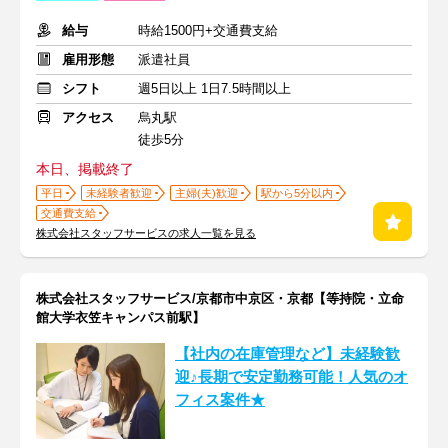
給与
時給1500円+交通費支給
雇用形態
派遣社員
シフト
週5日以上 1日7.5時間以上
アクセス
烏丸駅
徒歩5分
本日、掲載終了
平日
未経験者歓迎
主婦(夫)歓迎
駅から5分以内
交通費支給
株式会社スタッフサービスの求人一覧を見る
株式会社スタッフサービス/京都市中京区・京都【等持院・立命
館大学衣笠キャンパス前駅】
【社内の在庫管理など】未経験歓
迎♪長期で安定勤務可能！人気のオ
フィス案件★