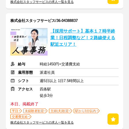
株式会社スタッフサービスの求人一覧を見る
株式会社スタッフサービス/36-04388837
【採用サポート】基本１７時半終
業！日程調整など！２路線使える
駅近エリア！
給与
時給1450円+交通費支給
雇用形態
派遣社員
シフト
週5日以上 1日7.5時間以上
アクセス
四条駅
徒歩3分
本日、掲載終了
平日
未経験者歓迎
主婦(夫)歓迎
駅から5分以内
交通費支給
株式会社スタッフサービスの求人一覧を見る