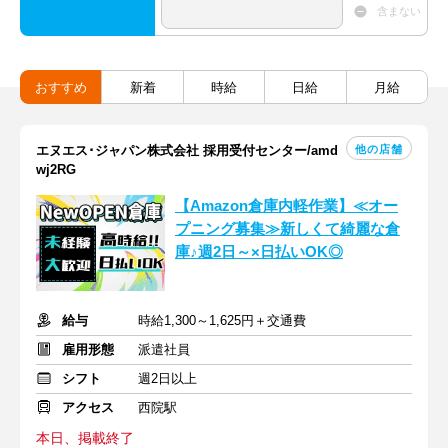
含まない
おすすめ
新着
時給
日給
月給
他の店舗
エヌエス･ジャパン株式会社 採用受付センター/amd
wj2RG
【Amazon倉庫内軽作業】≪オー
プニング募集≫新しくて綺麗な倉
庫♪週2日～×日払いOK◎
給与
時給1,300～1,625円＋交通費
雇用形態
派遣社員
シフト
週2日以上
アクセス
西院駅
本日、掲載終了