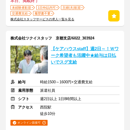
本日、掲載終了
未経験者歓迎
1日4h以内可
主婦(夫)歓迎
交通費支給
履歴書不要
株式会社スタッフサービスの求人一覧を見る
株式会社ツクイスタッフ 京都支店/6022_303924
【ケアハウスstaff】週2日～！Ｗワ
ーク希望者も活躍中★給与は日払
いでスグ支給
給与
時給1500～1600円+交通費支給
雇用形態
派遣社員
シフト
週2日以上 1日8時間以上
アクセス
西院駅
徒歩10分
オンライン面接可