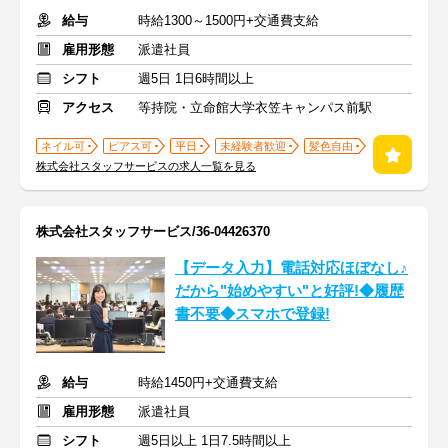
給与
時給1300～1500円+交通費支給
雇用形態
派遣社員
シフト
週5日 1日6時間以上
アクセス
等持院・立命館大学衣笠キャンパス前駅
ネイル可
ピアス可
平日
未経験者歓迎
髪色自由
株式会社スタッフサービスの求人一覧を見る
株式会社スタッフサービス/36-04426370
【データ入力】電話対応ほぼなし♪
だから"始めやすい"と好評!◆履歴
書不要◆スマホで登録!
給与
時給1450円+交通費支給
雇用形態
派遣社員
シフト
週5日以上 1日7.5時間以上