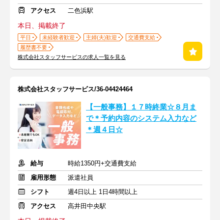
アクセス
二色浜駅
本日、掲載終了
平日
未経験者歓迎
主婦(夫)歓迎
交通費支給
履歴書不要
株式会社スタッフサービスの求人一覧を見る
株式会社スタッフサービス/36-04424464
【一般事務】１７時終業☆８月ま
で＊予約内容のシステム入力など
＊週４日☆
給与
時給1350円+交通費支給
雇用形態
派遣社員
シフト
週4日以上 1日4時間以上
アクセス
高井田中央駅