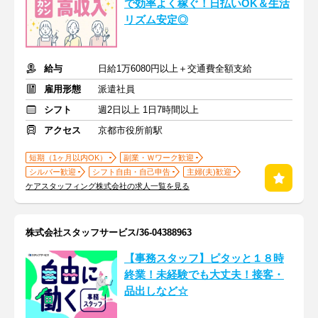
で効率よく稼ぐ！日払いOK＆生活
リズム安定◎
給与
日給1万6080円以上＋交通費全額支給
雇用形態
派遣社員
シフト
週2日以上 1日7時間以上
アクセス
京都市役所前駅
短期（1ヶ月以内OK）
副業・Ｗワーク歓迎
シルバー歓迎
シフト自由・自己申告
主婦(夫)歓迎
ケアスタッフィング株式会社の求人一覧を見る
株式会社スタッフサービス/36-04388963
【事務スタッフ】ピタッと１８時
終業！未経験でも大丈夫！接客・
品出しなど☆