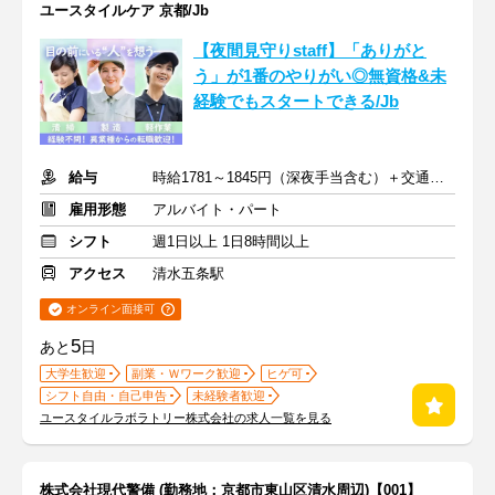
ユースタイルケア 京都/Jb
【夜間見守りstaff】「ありがと
う」が1番のやりがい◎無資格&未
経験でもスタートできる/Jb
給与
時給1781～1845円（深夜手当含む）＋交通費支給
雇用形態
アルバイト・パート
シフト
週1日以上 1日8時間以上
アクセス
清水五条駅
オンライン面接可
5
あと
日
大学生歓迎
副業・Ｗワーク歓迎
ヒゲ可
シフト自由・自己申告
未経験者歓迎
ユースタイルラボラトリー株式会社の求人一覧を見る
株式会社現代警備 (勤務地：京都市東山区清水周辺)【001】