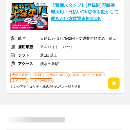
【警備スタッフ】[登録制]即面接・
即採用！日払いOK◎体を動かして
働きたい方歓迎★短期OK
給与
日給1万～1万7542円＋交通費全額支給 ※給与は案件により異なる
雇用形態
アルバイト・パート
シフト
週1日以上
アクセス
清水五条駅
大学生歓迎
短期（1ヶ月以内OK）
副業・Ｗワーク歓迎
ネイル可
シルバー歓迎
シンシアセキュリティ株式会社の求人一覧を見る