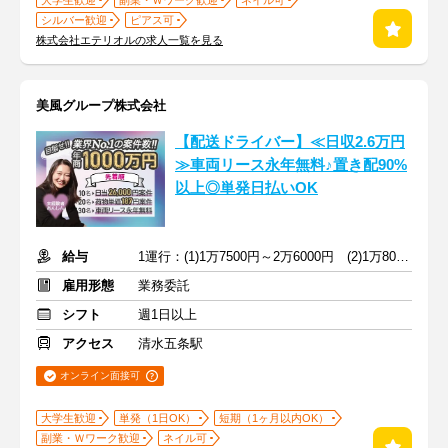
大学生歓迎
副業・Ｗワーク歓迎
ネイル可
シルバー歓迎
ピアス可
株式会社エテリオルの求人一覧を見る
美風グループ株式会社
【配送ドライバー】≪日収2.6万円
≫車両リース永年無料♪置き配90%
以上◎単発日払いOK
給与
1運行：(1)1万7500円～2万6000円 (2)1万8000円～2万6000円
雇用形態
業務委託
シフト
週1日以上
アクセス
清水五条駅
オンライン面接可
大学生歓迎
単発（1日OK）
短期（1ヶ月以内OK）
副業・Ｗワーク歓迎
ネイル可