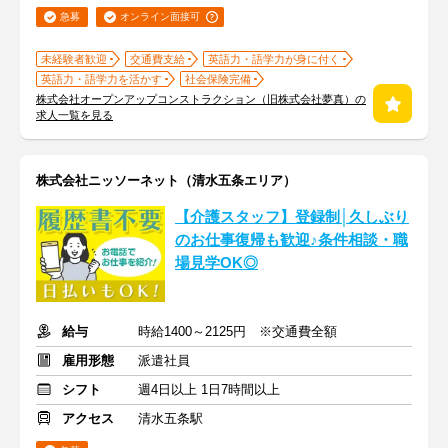
急募
オンライン面接可
未経験者歓迎
交通費支給
英語力・語学力が身に付く
英語力・語学力を活かす
社会保険完備
株式会社オープンアップコンストラクション（旧株式会社夢真）の
求人一覧を見る
株式会社ニッソーネット（清水五条エリア）
【介護スタッフ】登録制│久しぶり
のお仕事復帰も歓迎♪条件相談・職
場見学OK◎
給与
時給1400～2125円 ※交通費全額
雇用形態
派遣社員
シフト
週4日以上 1日7時間以上
アクセス
清水五条駅