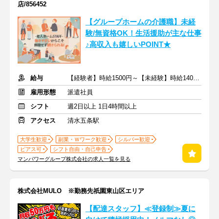
店/856452
【グループホームの介護職】未経
験/無資格OK！生活援助が主な仕事
♪高収入も嬉しいPOINT★
給与
【経験者】時給1500円～【未経験】時給1400円～ ※交通費全額
雇用形態
派遣社員
シフト
週2日以上 1日4時間以上
アクセス
清水五条駅
大学生歓迎
副業・Ｗワーク歓迎
シルバー歓迎
ピアス可
シフト自由・自己申告
マンパワーグループ株式会社の求人一覧を見る
株式会社MULO ※勤務先祇園東山区エリア
【配達スタッフ】≪登録制≫夏に