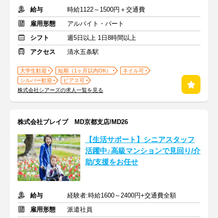
給与
時給1122～1500円＋交通費
雇用形態
アルバイト・パート
シフト
週5日以上 1日8時間以上
アクセス
清水五条駅
大学生歓迎
短期（1ヶ月以内OK）
ネイル可
シルバー歓迎
ピアス可
株式会社シアーズの求人一覧を見る
株式会社ブレイブ MD京都支店/MD26
【生活サポート】シニアスタッフ
活躍中♪高級マンションで見回り/介
助/支援をお任せ
給与
経験者:時給1600～2400円+交通費全額
雇用形態
派遣社員