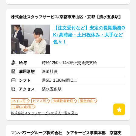
株式会社スタッフサービス/京都市東山区・京都【清水五条駅】
【注文受付など】安定の長期勤務O
K♪高時給・土日祝休み・大手など
色々！
給与
時給1250～1450円+交通費支給
雇用形態
派遣社員
シフト
週5日 1日6時間以上
アクセス
清水五条駅
ネイル可
ピアス可
未経験者歓迎
髪色自由
主婦(夫)歓迎
株式会社スタッフサービスの求人一覧を見る
マンパワーグループ株式会社 ケアサービス事業本部 京都支