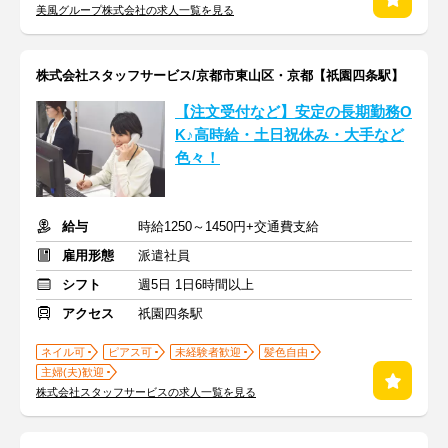
美風グループ株式会社の求人一覧を見る
株式会社スタッフサービス/京都市東山区・京都【祇園四条駅】
【注文受付など】安定の長期勤務O
K♪高時給・土日祝休み・大手など
色々！
給与
時給1250～1450円+交通費支給
雇用形態
派遣社員
シフト
週5日 1日6時間以上
アクセス
祇園四条駅
ネイル可
ピアス可
未経験者歓迎
髪色自由
主婦(夫)歓迎
株式会社スタッフサービスの求人一覧を見る