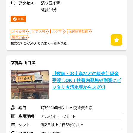
アクセス
清水五条駅
徒歩14分
急募
ネイル可
ピアス可
ヒゲ可
未経験者歓迎
髪色自由
株式会社OKAMOTOの求人一覧を見る
京佛具 山口屋
【数珠・お土産などの販売】現金
手渡しOK！扶養内勤務や副業にピ
ッタリ★清水寺からスグ◎
給与
時給1150円以上 + 交通費全額
雇用形態
アルバイト・パート
シフト
週2日以上 1日5時間以上