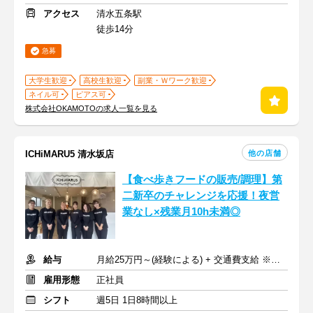
アクセス
清水五条駅
徒歩14分
急募
大学生歓迎
高校生歓迎
副業・Ｗワーク歓迎
ネイル可
ピアス可
株式会社OKAMOTOの求人一覧を見る
他の店舗
ICHiMARU5 清水坂店
【食べ歩きフードの販売/調理】第
二新卒のチャレンジを応援！夜営
業なし×残業月10h未満◎
給与
月給25万円～(経験による) + 交通費支給 ※賞与年2回
雇用形態
正社員
シフト
週5日 1日8時間以上