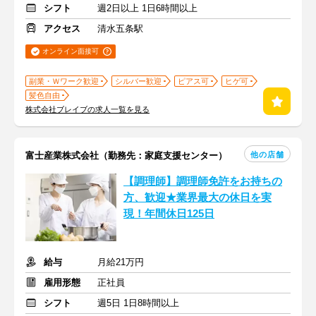
シフト
週2日以上 1日6時間以上
アクセス
清水五条駅
オンライン面接可
副業・Ｗワーク歓迎
シルバー歓迎
ピアス可
ヒゲ可
髪色自由
株式会社ブレイブの求人一覧を見る
他の店舗
富士産業株式会社（勤務先：家庭支援センター）
【調理師】調理師免許をお持ちの
方、歓迎★業界最大の休日を実
現！年間休日125日
給与
月給21万円
雇用形態
正社員
シフト
週5日 1日8時間以上