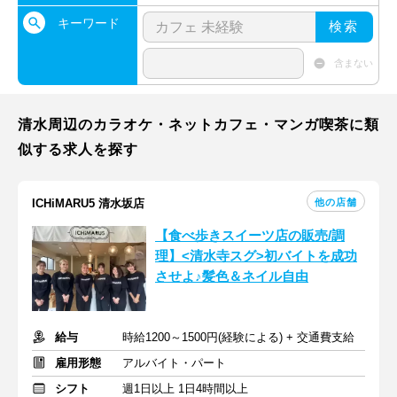
キーワード
検索
含まない
清水周辺のカラオケ・ネットカフェ・マンガ喫茶に類
似する求人を探す
他の店舗
ICHiMARU5 清水坂店
【食べ歩きスイーツ店の販売/調
理】<清水寺スグ>初バイトを成功
させよ♪髪色＆ネイル自由
給与
時給1200～1500円(経験による) + 交通費支給
雇用形態
アルバイト・パート
シフト
週1日以上 1日4時間以上