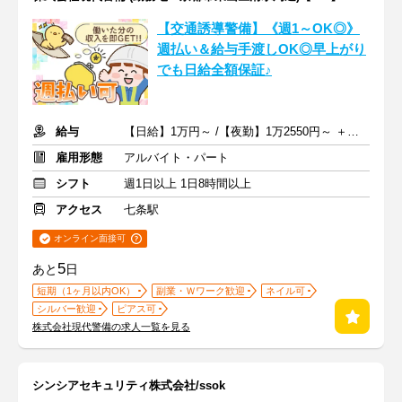
【交通誘導警備】《週1～OK◎》
週払い＆給与手渡しOK◎早上がり
でも日給全額保証♪
給与
【日給】1万円～ /【夜勤】1万2550円～ ＋交通費一部支給
雇用形態
アルバイト・パート
シフト
週1日以上 1日8時間以上
アクセス
七条駅
オンライン面接可
5
あと
日
短期（1ヶ月以内OK）
副業・Ｗワーク歓迎
ネイル可
シルバー歓迎
ピアス可
株式会社現代警備の求人一覧を見る
シンシアセキュリティ株式会社/ssok