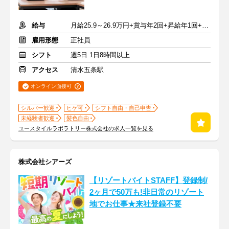
給与
月給25.9～26.9万円+賞与年2回+昇給年1回+交通費全額
雇用形態
正社員
シフト
週5日 1日8時間以上
アクセス
清水五条駅
オンライン面接可
シルバー歓迎
ヒゲ可
シフト自由・自己申告
未経験者歓迎
髪色自由
ユースタイルラボラトリー株式会社の求人一覧を見る
株式会社シアーズ
【リゾートバイトSTAFF】登録制/
2ヶ月で50万も!非日常のリゾート
地でお仕事★来社登録不要