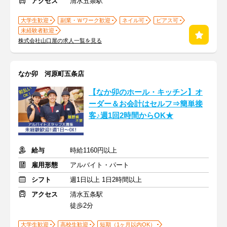
アクセス
清水五条駅
大学生歓迎
副業・Ｗワーク歓迎
ネイル可
ピアス可
未経験者歓迎
株式会社山口屋の求人一覧を見る
なか卯 河原町五条店
【なか卯のホール・キッチン】オ
ーダー＆お会計はセルフ⇒簡単接
客♪週1回2時間からOK★
給与
時給1160円以上
雇用形態
アルバイト・パート
シフト
週1日以上 1日2時間以上
アクセス
清水五条駅
徒歩2分
大学生歓迎
高校生歓迎
短期（1ヶ月以内OK）