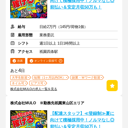
向けて積極採用中！ノルマなし◎
前払い＆安定月収50万も！
給与
日給2万円（145円/荷物1個）
雇用形態
業務委託
シフト
週1日以上 1日1時間以上
アクセス
祇園四条駅
急募
オンライン面接可
4
あと
日
大学生歓迎
短期（1ヶ月以内OK）
副業・Ｗワーク歓迎
ネイル可
ピアス可
株式会社MULOの求人一覧を見る
株式会社MULO ※勤務先祇園東山区エリア
【配達スタッフ】≪登録制≫夏に
向けて積極採用中！ノルマなし◎
前払い＆安定月収50万も！