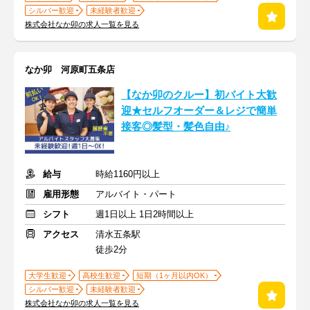
シルバー歓迎
未経験者歓迎
株式会社なか卯の求人一覧を見る
なか卯 河原町五条店
【なか卯のクルー】初バイト大歓
迎★セルフオーダー＆レジで簡単
接客◎髪型・髪色自由♪
給与
時給1160円以上
雇用形態
アルバイト・パート
シフト
週1日以上 1日2時間以上
アクセス
清水五条駅
徒歩2分
大学生歓迎
高校生歓迎
短期（1ヶ月以内OK）
シルバー歓迎
未経験者歓迎
株式会社なか卯の求人一覧を見る