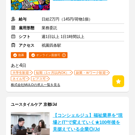
給与
日給2万円（145円/荷物1個）
雇用形態
業務委託
シフト
週1日以上 1日1時間以上
アクセス
祇園四条駅
急募
オンライン面接可
4
あと
日
大学生歓迎
短期（1ヶ月以内OK）
副業・Ｗワーク歓迎
ネイル可
ピアス可
株式会社MULOの求人一覧を見る
ユースタイルケア 京都/Jd
【コンシェルジュ】福祉業界を"現
場とIT"で変えていく★100年後を
見据えている企業◎/Jd