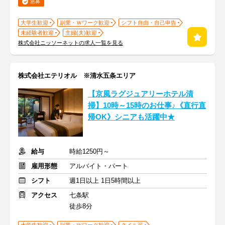
急募
大学生歓迎
副業・Ｗワーク歓迎
シフト自由・自己申告
未経験者歓迎
主婦(夫)歓迎
株式会社ニッソーネットの求人一覧を見る
株式会社エテリオル ※清水五条エリア
【京風ラグジュアリーホテル清
掃】10時～15時のお仕事♪《直行直
帰OK》シニアも活躍中★
給与
時給1250円～
雇用形態
アルバイト・パート
シフト
週1日以上 1日5時間以上
アクセス
七条駅
徒歩8分