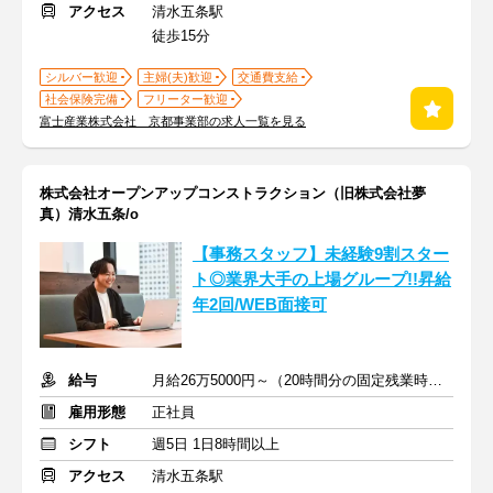
アクセス
清水五条駅
徒歩15分
シルバー歓迎
主婦(夫)歓迎
交通費支給
社会保険完備
フリーター歓迎
富士産業株式会社 京都事業部の求人一覧を見る
株式会社オープンアップコンストラクション（旧株式会社夢
真）清水五条/o
【事務スタッフ】未経験9割スター
ト◎業界大手の上場グループ!!昇給
年2回/WEB面接可
給与
月給26万5000円～（20時間分の固定残業時間代を含む）
雇用形態
正社員
シフト
週5日 1日8時間以上
アクセス
清水五条駅