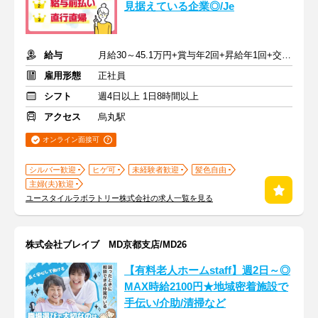
見据えている企業◎/Je
給与
月給30～45.1万円+賞与年2回+昇給年1回+交通費全額
雇用形態
正社員
シフト
週4日以上 1日8時間以上
アクセス
烏丸駅
オンライン面接可
シルバー歓迎
ヒゲ可
未経験者歓迎
髪色自由
主婦(夫)歓迎
ユースタイルラボラトリー株式会社の求人一覧を見る
株式会社ブレイブ MD京都支店/MD26
【有料老人ホームstaff】週2日～◎
MAX時給2100円★地域密着施設で
手伝い/介助/清掃など