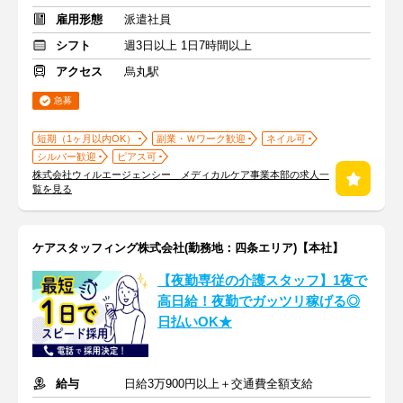
雇用形態
派遣社員
シフト
週3日以上 1日7時間以上
アクセス
烏丸駅
急募
短期（1ヶ月以内OK）
副業・Ｗワーク歓迎
ネイル可
シルバー歓迎
ピアス可
株式会社ウィルエージェンシー メディカルケア事業本部の求人一
覧を見る
ケアスタッフィング株式会社(勤務地：四条エリア)【本社】
【夜勤専従の介護スタッフ】1夜で
高日給！夜勤でガッツリ稼げる◎
日払いOK★
給与
日給3万900円以上＋交通費全額支給