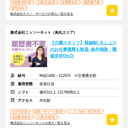
未経験者歓迎
主婦(夫)歓迎
交通費支給
履歴書不要
髪型自由
株式会社テクノ・サービスの求人一覧を見る
株式会社ニッソーネット（烏丸エリア）
【介護スタッフ】登録制│久しぶり
のお仕事復帰も歓迎♪条件相談・職
場見学OK◎
給与
時給1400～2125円 ※交通費全額
雇用形態
派遣社員
シフト
週4日以上 1日7時間以上
アクセス
烏丸駅
大学生歓迎
副業・Ｗワーク歓迎
シフト自由・自己申告
未経験者歓迎
主婦(夫)歓迎
株式会社ニッソーネットの求人一覧を見る