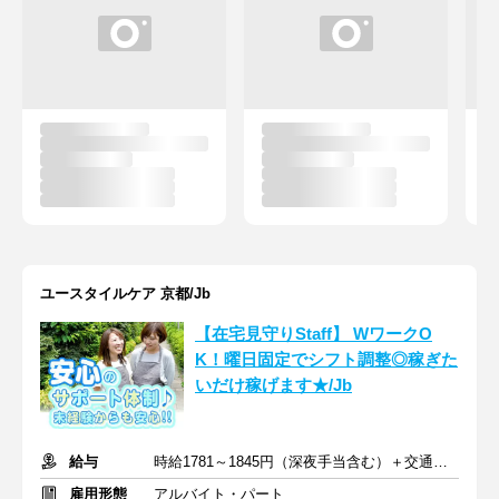
ユースタイルケア 京都/Jb
【在宅見守りStaff】 WワークO
K！曜日固定でシフト調整◎稼ぎた
いだけ稼げます★/Jb
給与
時給1781～1845円（深夜手当含む）＋交通費支給
雇用形態
アルバイト・パート