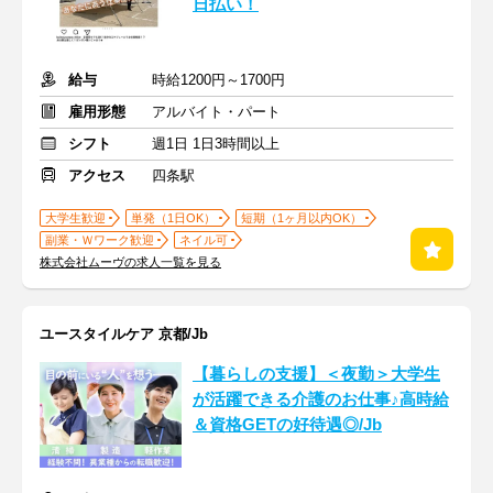
日払い！
給与
時給1200円～1700円
雇用形態
アルバイト・パート
シフト
週1日 1日3時間以上
アクセス
四条駅
大学生歓迎
単発（1日OK）
短期（1ヶ月以内OK）
副業・Ｗワーク歓迎
ネイル可
株式会社ムーヴの求人一覧を見る
ユースタイルケア 京都/Jb
【暮らしの支援】＜夜勤＞大学生
が活躍できる介護のお仕事♪高時給
＆資格GETの好待遇◎/Jb