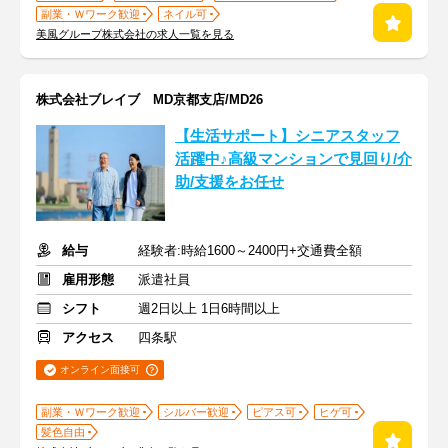
副業・Ｗワーク歓迎
ネイル可
美風グループ株式会社の求人一覧を見る
株式会社ブレイブ MD京都支店/MD26
【生活サポート】シニアスタッフ
活躍中♪高級マンションで見回り/介
助/支援をお任せ
給与
経験者:時給1600～2400円+交通費全額
雇用形態
派遣社員
シフト
週2日以上 1日6時間以上
アクセス
四条駅
オンライン面接可
副業・Ｗワーク歓迎
シルバー歓迎
ピアス可
ヒゲ可
髪色自由