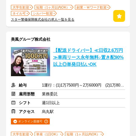
大学生歓迎
短期（1ヶ月以内OK）
副業・Ｗワーク歓迎
ネイル可
シルバー歓迎
スター警備保障株式会社の求人一覧を見る
美風グループ株式会社
【配送ドライバー】≪日収2.6万円
≫車両リース永年無料♪置き配90%
以上◎単発日払いOK
給与
1運行：(1)1万7500円～2万6000円 (2)1万8000円～2万6000円
雇用形態
業務委託
シフト
週1日以上
アクセス
烏丸駅
オンライン面接可
大学生歓迎
単発（1日OK）
短期（1ヶ月以内OK）