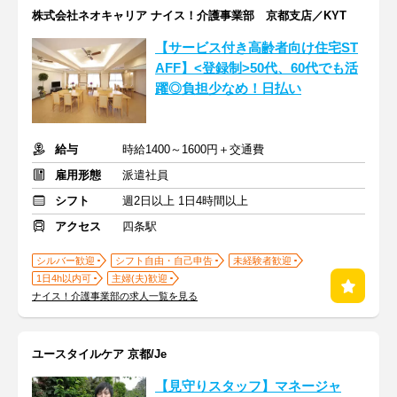
株式会社ネオキャリア ナイス！介護事業部 京都支店／KYT
【サービス付き高齢者向け住宅ST
AFF】<登録制>50代、60代でも活
躍◎負担少なめ！日払い
給与
時給1400～1600円＋交通費
雇用形態
派遣社員
シフト
週2日以上 1日4時間以上
アクセス
四条駅
シルバー歓迎
シフト自由・自己申告
未経験者歓迎
1日4h以内可
主婦(夫)歓迎
ナイス！介護事業部の求人一覧を見る
ユースタイルケア 京都/Je
【見守りスタッフ】マネージャ