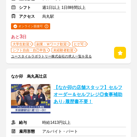
シフト
週1日以上 1日8時間以上
アクセス
烏丸駅
オンライン面接可
3
あと
日
大学生歓迎
副業・Ｗワーク歓迎
ヒゲ可
シフト自由・自己申告
未経験者歓迎
ユースタイルラボラトリー株式会社の求人一覧を見る
なか卯 烏丸高辻店
【なか卯の店舗スタッフ】セルフ
オーダー＆セルフレジ◎食事補助
あり♪履歴書不要！
給与
時給1413円以上
雇用形態
アルバイト・パート