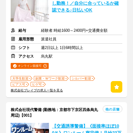
し勤務！／自分に合っているか確
認できる♪日払いOK
給与
経験者:時給1600～2400円+交通費全額
雇用形態
派遣社員
シフト
週2日以上 1日6時間以上
アクセス
烏丸駅
オンライン面接可
大学生歓迎
副業・Ｗワーク歓迎
シルバー歓迎
ピアス可
ヒゲ可
株式会社ブレイブの求人一覧を見る
他の店舗
株式会社現代警備 (勤務地：京都市下京区四条烏丸
周辺)【001】
【交通誘導警備】《面接率ほぼ10