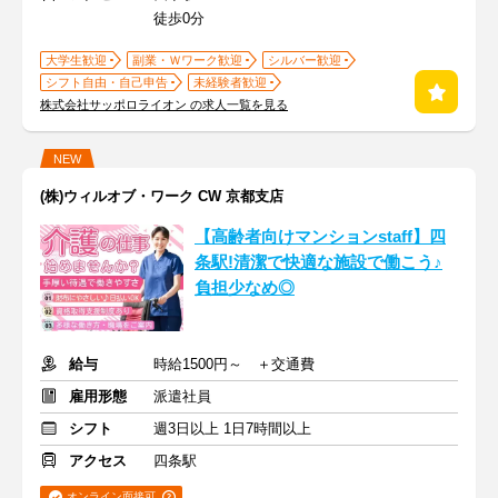
徒歩0分
大学生歓迎
副業・Ｗワーク歓迎
シルバー歓迎
シフト自由・自己申告
未経験者歓迎
株式会社サッポロライオン の求人一覧を見る
NEW
(株)ウィルオブ・ワーク CW 京都支店
【高齢者向けマンションstaff】四
条駅!清潔で快適な施設で働こう♪
負担少なめ◎
給与
時給1500円～ ＋交通費
雇用形態
派遣社員
シフト
週3日以上 1日7時間以上
アクセス
四条駅
オンライン面接可