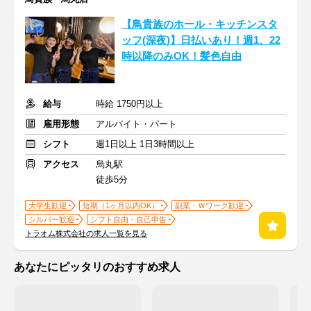
【鳥貴族のホール・キッチンスタ
ッフ(深夜)】日払いあり！週1、22
時以降のみOK！髪色自由
給与
時給 1750円以上
雇用形態
アルバイト・パート
シフト
週1日以上 1日3時間以上
アクセス
烏丸駅
徒歩5分
大学生歓迎
短期（1ヶ月以内OK）
副業・Ｗワーク歓迎
シルバー歓迎
シフト自由・自己申告
トラオム株式会社の求人一覧を見る
あなたにピッタリのおすすめ求人