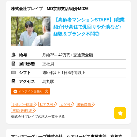
株式会社ブレイブ MD京都支店/紹介MD26
【高齢者マンションSTAFF】[職業
紹介]サ高住で見回りや介助など♪
経験＆ブランク不問◎
給与
月給25～42万円+交通費全額
雇用形態
正社員
シフト
週5日以上 1日8時間以上
アクセス
烏丸駅
オンライン面接可
シルバー歓迎
ピアス可
ヒゲ可
髪色自由
主婦(夫)歓迎
株式会社ブレイブの求人一覧を見る
マンパワーグループ株式会社 ケアサービス事業本部 京都支