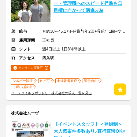
ー・管理職へのスピード昇進も◎
目標に向かって邁進♪/Je
給与
月給30～45.1万円+賞与年2回+昇給年1回+交通費全額
雇用形態
正社員
シフト
週4日以上 1日8時間以上
アクセス
四条駅
オンライン面接可
シルバー歓迎
ヒゲ可
未経験者歓迎
髪色自由
主婦(夫)歓迎
ユースタイルラボラトリー株式会社の求人一覧を見る
株式会社ムーヴ
【イベントスタッフ】＜登録制＞
大人気案件多数あり♪直行直帰OK×