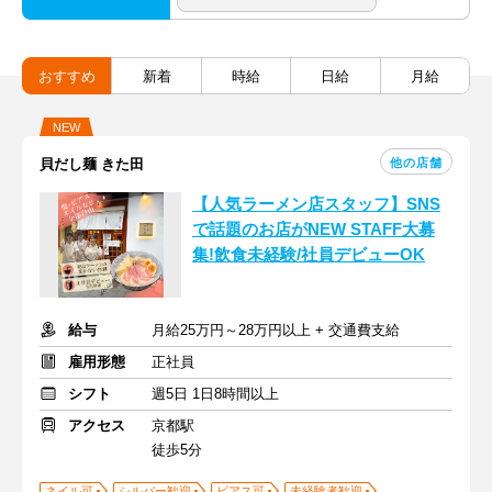
おすすめ
新着
時給
日給
月給
NEW
他の店舗
貝だし麺 きた田
【人気ラーメン店スタッフ】SNS
で話題のお店がNEW STAFF大募
集!飲食未経験/社員デビューOK
給与
月給25万円～28万円以上 + 交通費支給
雇用形態
正社員
シフト
週5日 1日8時間以上
アクセス
京都駅
徒歩5分
ネイル可
シルバー歓迎
ピアス可
未経験者歓迎