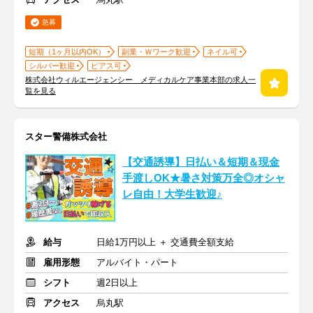
急募
短期（1ヶ月以内OK）
副業・Ｗワーク歓迎
ネイル可
シルバー歓迎
ピアス可
株式会社ウィルエージェンシー メディカルケア事業本部の求人一
覧を見る
スター警備株式会社
【交通誘導】日払い＆短期＆現金
手渡しOK★暑さ対策万全◎オシャ
レ自由！大学生歓迎♪
給与
日給1万円以上 ＋ 交通費全額支給
雇用形態
アルバイト・パート
シフト
週2日以上
アクセス
烏丸駅