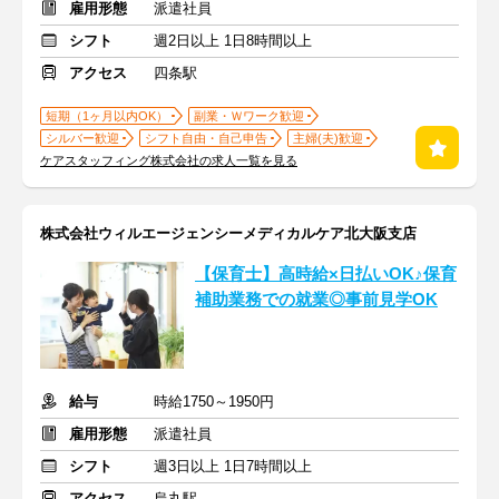
雇用形態
派遣社員
シフト
週2日以上 1日8時間以上
アクセス
四条駅
短期（1ヶ月以内OK）
副業・Ｗワーク歓迎
シルバー歓迎
シフト自由・自己申告
主婦(夫)歓迎
ケアスタッフィング株式会社の求人一覧を見る
株式会社ウィルエージェンシーメディカルケア北大阪支店
【保育士】高時給×日払いOK♪保育
補助業務での就業◎事前見学OK
給与
時給1750～1950円
雇用形態
派遣社員
シフト
週3日以上 1日7時間以上
アクセス
烏丸駅