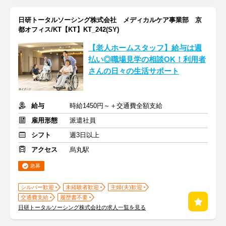
日研トータルソーシング株式会社 メディカルケア事業部 京
都オフィス/KT【KT】KT_242(SY)
【老人ホームスタッフ】給与は週
払い◎職場見学の相談OK！利用者
さんの日々の生活サポート
給与
時給1450円～＋交通費全額支給
雇用形態
派遣社員
シフト
週3日以上
アクセス
烏丸駅
急募
シルバー歓迎
未経験者歓迎
主婦(夫)歓迎
交通費支給
履歴書不要
日研トータルソーシング株式会社の求人一覧を見る