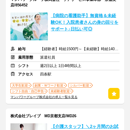
店/856452
【病院の看護助手】無資格＆未経
験OK！入院患者さんの身の回りを
サポート♪日払い可◎
給与
【経験者】時給1500円～【未経験】時給1400円～ ※交通費全額
雇用形態
派遣社員
シフト
週2日以上 1日4時間以上
アクセス
四条駅
大学生歓迎
副業・Ｗワーク歓迎
シルバー歓迎
シフト自由・自己申告
未経験者歓迎
マンパワーグループ株式会社の求人一覧を見る
株式会社ブレイブ MD京都支店/MD26
【介護スタッフ】＼2ヶ月間のお試