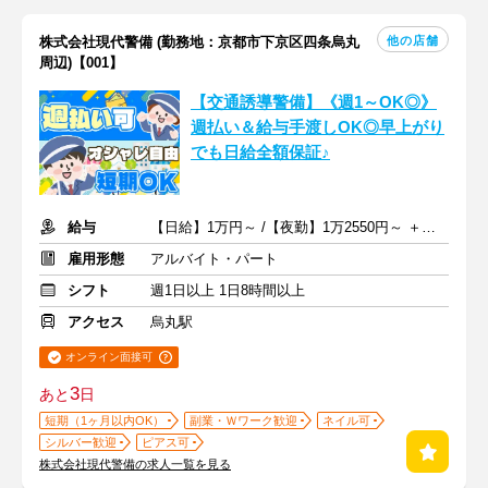
他の店舗
株式会社現代警備 (勤務地：京都市下京区四条烏丸
周辺)【001】
【交通誘導警備】《週1～OK◎》
週払い＆給与手渡しOK◎早上がり
でも日給全額保証♪
給与
【日給】1万円～ /【夜勤】1万2550円～ ＋交通費一部支給
雇用形態
アルバイト・パート
シフト
週1日以上 1日8時間以上
アクセス
烏丸駅
オンライン面接可
3
あと
日
短期（1ヶ月以内OK）
副業・Ｗワーク歓迎
ネイル可
シルバー歓迎
ピアス可
株式会社現代警備の求人一覧を見る