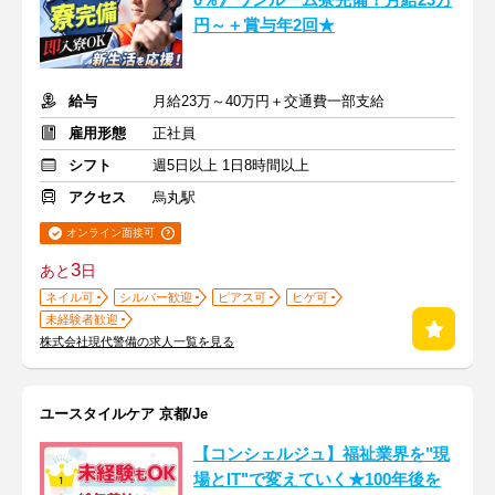
0％》ワンルーム寮完備！月給23万
円～＋賞与年2回★
給与
月給23万～40万円＋交通費一部支給
雇用形態
正社員
シフト
週5日以上 1日8時間以上
アクセス
烏丸駅
オンライン面接可
3
あと
日
ネイル可
シルバー歓迎
ピアス可
ヒゲ可
未経験者歓迎
株式会社現代警備の求人一覧を見る
ユースタイルケア 京都/Je
【コンシェルジュ】福祉業界を"現
場とIT"で変えていく★100年後を