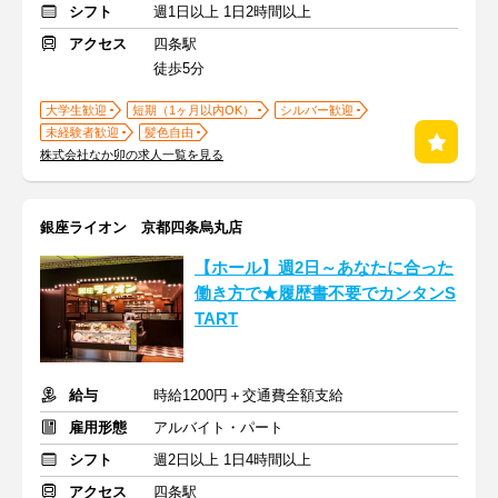
シフト
週1日以上 1日2時間以上
アクセス
四条駅
徒歩5分
大学生歓迎
短期（1ヶ月以内OK）
シルバー歓迎
未経験者歓迎
髪色自由
株式会社なか卯の求人一覧を見る
銀座ライオン 京都四条烏丸店
【ホール】週2日～あなたに合った
働き方で★履歴書不要でカンタンS
TART
給与
時給1200円＋交通費全額支給
雇用形態
アルバイト・パート
シフト
週2日以上 1日4時間以上
アクセス
四条駅