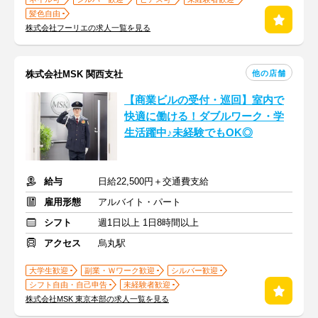
髪色自由
株式会社フーリエの求人一覧を見る
他の店舗
株式会社MSK 関西支社
【商業ビルの受付・巡回】室内で
快適に働ける！ダブルワーク・学
生活躍中♪未経験でもOK◎
給与
日給22,500円＋交通費支給
雇用形態
アルバイト・パート
シフト
週1日以上 1日8時間以上
アクセス
烏丸駅
大学生歓迎
副業・Ｗワーク歓迎
シルバー歓迎
シフト自由・自己申告
未経験者歓迎
株式会社MSK 東京本部の求人一覧を見る