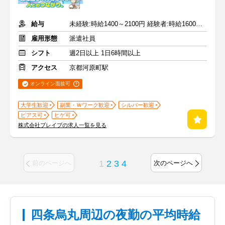
給与
未経験:時給1400～2100円 経験者:時給1600～2400円+交通費全額
雇用形態
派遣社員
シフト
週2日以上 1日6時間以上
アクセス
京都河原町駅
オンライン面接可
大学生歓迎
副業・Ｗワーク歓迎
シルバー歓迎
ピアス可
ヒゲ可
株式会社ブレイブの求人一覧を見る
1
2
3
4
前のページへ
次のページへ
四条烏丸周辺の夜勤の平均時給