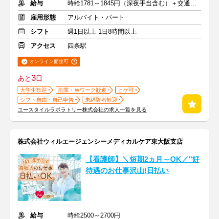
給与
時給1781～1845円（深夜手当含む）＋交通費支給
雇用形態
アルバイト・パート
シフト
週1日以上 1日8時間以上
アクセス
四条駅
オンライン面接可
3
あと
日
大学生歓迎
副業・Ｗワーク歓迎
ヒゲ可
シフト自由・自己申告
未経験者歓迎
ユースタイルラボラトリー株式会社の求人一覧を見る
株式会社ウィルエージェンシーメディカルケア東大阪支店
【看護師】＼短期2ヵ月～OK／"好
待遇のお仕事沢山!日払い
給与
時給2500～2700円