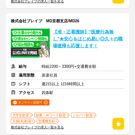
株式会社ブレイブの求人一覧を見る
株式会社ブレイブ MD京都支店/MD26
【准・正看護師】"医療行為無
し"★安心＆はじめ易い◎久々の職
場復帰も応援します！
給与
時給2200～3300円+交通費全額
雇用形態
派遣社員
シフト
週2日以上 1日6時間以上
アクセス
四条駅
オンライン面接可
大学生歓迎
副業・Ｗワーク歓迎
シルバー歓迎
主婦(夫)歓迎
交通費支給
株式会社ブレイブの求人一覧を見る