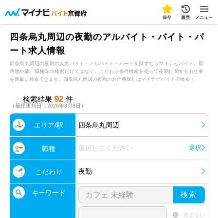
京都府
保存
履歴
メニュー
四条烏丸周辺の夜勤のアルバイト・バイト・パ
ート求人情報
四条烏丸周辺の夜勤の人気バイト・アルバイト・パートを探すならマイナビバイト。勤
務地や駅、職種等の検索だけではなく、こだわり条件検索を使って夜勤に関するお仕事
を簡単に検索できます。四条烏丸周辺の夜勤のお仕事探しはマイナビバイトで検索！
92
検索結果
件
（最終更新日：2026年8月8日）
エリア/駅
四条烏丸周辺
選択してください
選択
職種
夜勤
こだわり
キーワード
検索
含まない