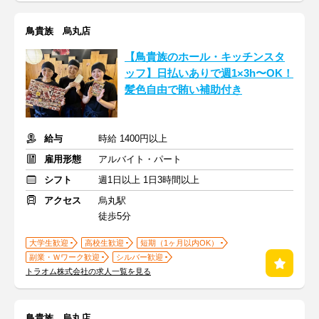
鳥貴族 烏丸店
【鳥貴族のホール・キッチンスタ
ッフ】日払いありで週1×3h〜OK！
髪色自由で賄い補助付き
給与
時給 1400円以上
雇用形態
アルバイト・パート
シフト
週1日以上 1日3時間以上
アクセス
烏丸駅
徒歩5分
大学生歓迎
高校生歓迎
短期（1ヶ月以内OK）
副業・Ｗワーク歓迎
シルバー歓迎
トラオム株式会社の求人一覧を見る
鳥貴族 烏丸店