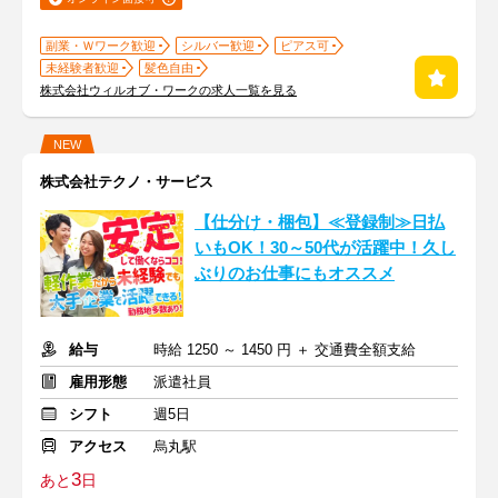
副業・Ｗワーク歓迎
シルバー歓迎
ピアス可
未経験者歓迎
髪色自由
株式会社ウィルオブ・ワークの求人一覧を見る
NEW
株式会社テクノ・サービス
【仕分け・梱包】≪登録制≫日払
いもOK！30～50代が活躍中！久し
ぶりのお仕事にもオススメ
給与
時給 1250 ～ 1450 円 ＋ 交通費全額支給
雇用形態
派遣社員
シフト
週5日
アクセス
烏丸駅
3
あと
日