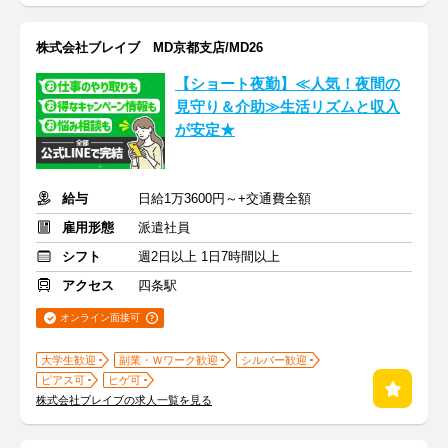
株式会社ブレイブ MD京都支店/MD26
【ショート夜勤】≪人気！夜間の
見守り＆介助≫生活リズムと収入
が安定★
給与
日給1万3600円～+交通費全額
雇用形態
派遣社員
シフト
週2日以上 1日7時間以上
アクセス
四条駅
オンライン面接可
大学生歓迎
副業・Ｗワーク歓迎
シルバー歓迎
ピアス可
ヒゲ可
株式会社ブレイブの求人一覧を見る