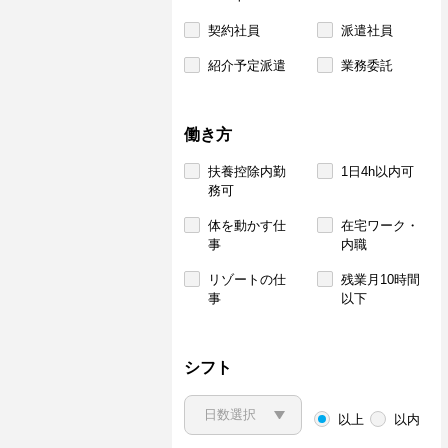
契約社員
派遣社員
紹介予定派遣
業務委託
働き方
扶養控除内勤
1日4h以内可
務可
体を動かす仕
在宅ワーク・
事
内職
リゾートの仕
残業月10時間
事
以下
シフト
以上
以内