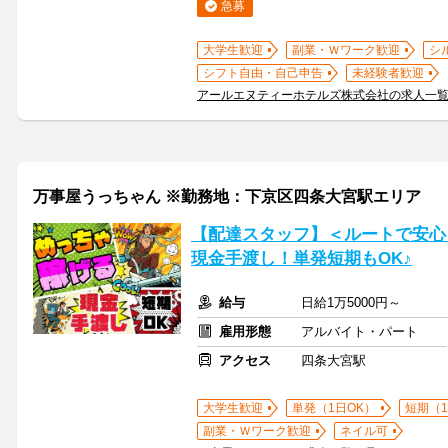
急募
大学生歓迎
副業・Ｗワーク歓迎
シ
シフト自由・自己申告
未経験者歓迎
アールエヌティーホテルズ株式会社の求人一
万事屋うっちゃん ※勤務地：下京区四条大宮駅エリア
【配達スタッフ】＜ルートで安心
現金手渡し！単発短期もOK♪
給与
日給1万5000円～
雇用形態
アルバイト・パート
アクセス
四条大宮駅
大学生歓迎
単発（1日OK）
短期（
副業・Ｗワーク歓迎
ネイル可