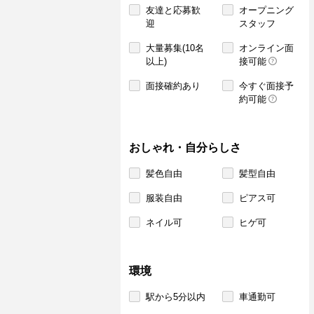
友達と応募歓
オープニング
迎
スタッフ
大量募集(10名
オンライン面
以上)
接可能
面接確約あり
今すぐ面接予
約可能
おしゃれ・自分らしさ
髪色自由
髪型自由
服装自由
ピアス可
ネイル可
ヒゲ可
環境
駅から5分以内
車通勤可