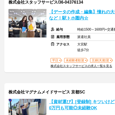
株式会社スタッフサービス/36-04376134
【データの作成・編集】憧れの大
など！駅トホ圏内☆
給与
時給1500～1600円+交
雇用形態
派遣社員
アクセス
大宮駅
徒歩7分
平日
未経験者歓迎
主婦(夫)歓迎
株式会社スタッフサービスの求人一覧を見る
株式会社マグナムメイドサービス 京都SC
【資材運び】[登録制] キツいけ
0万円も可能◎未経験OK