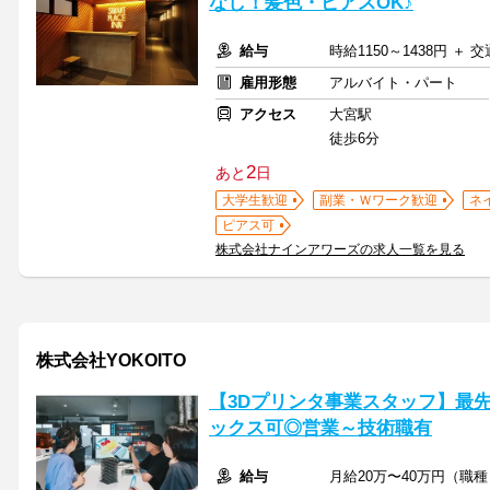
なし！髪色・ピアスOK♪
給与
時給1150～1438円 ＋ 
雇用形態
アルバイト・パート
アクセス
大宮駅
徒歩6分
2
あと
日
大学生歓迎
副業・Ｗワーク歓迎
ネ
ピアス可
株式会社ナインアワーズの求人一覧を見る
株式会社YOKOITO
【3Dプリンタ事業スタッフ】最
ックス可◎営業～技術職有
給与
月給20万〜40万円（職