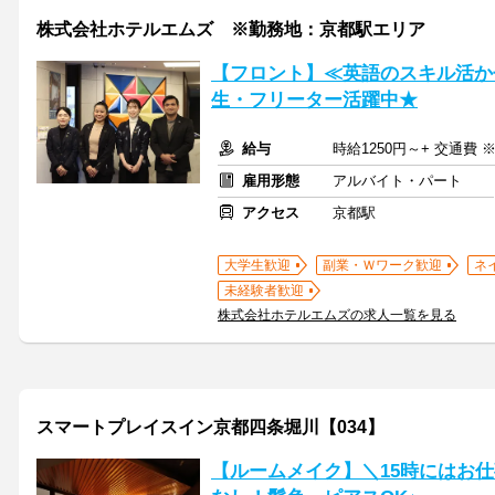
株式会社ホテルエムズ ※勤務地：京都駅エリア
【フロント】≪英語のスキル活か
生・フリーター活躍中★
給与
時給1250円～+ 交通費 ※
雇用形態
アルバイト・パート
アクセス
京都駅
大学生歓迎
副業・Ｗワーク歓迎
ネ
未経験者歓迎
株式会社ホテルエムズの求人一覧を見る
スマートプレイスイン京都四条堀川【034】
【ルームメイク】＼15時にはお