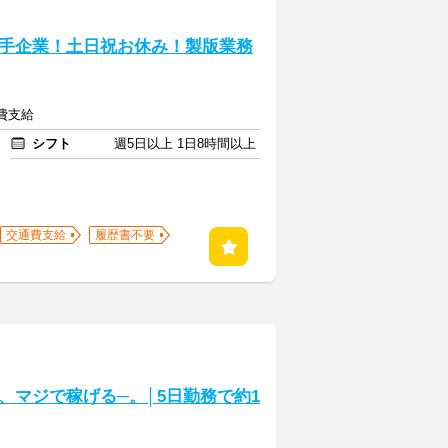
手企業！土日祝お休み！製版業務
通費支給
シフト
週5日以上 1日8時間以上
交通費支給
履歴書不要
ど、マジで稼げる─。│5日勤務で約1