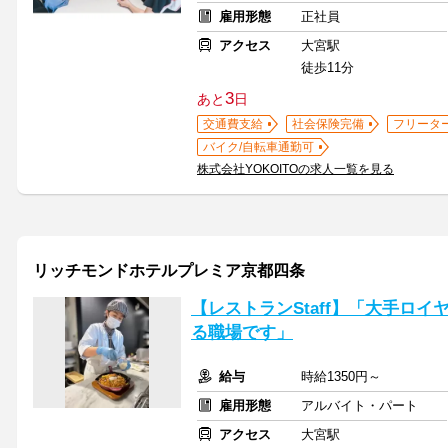
雇用形態
正社員
アクセス
大宮駅
徒歩11分
3
あと
日
交通費支給
社会保険完備
フリータ
バイク/自転車通勤可
株式会社YOKOITOの求人一覧を見る
リッチモンドホテルプレミア京都四条
【レストランStaff】「大手ロ
る職場です」
給与
時給1350円～
雇用形態
アルバイト・パート
アクセス
大宮駅