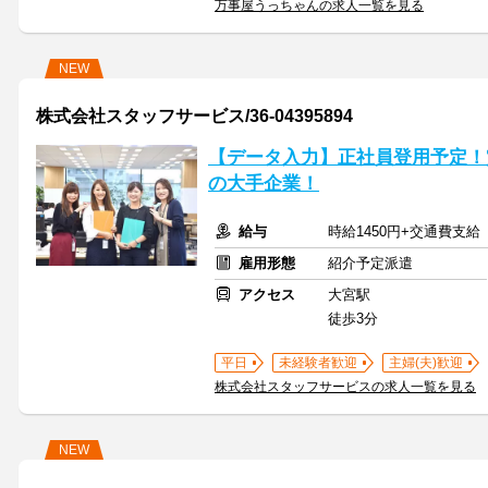
万事屋うっちゃんの求人一覧を見る
NEW
株式会社スタッフサービス/36-04395894
【データ入力】正社員登用予定！
の大手企業！
給与
時給1450円+交通費支給
雇用形態
紹介予定派遣
アクセス
大宮駅
徒歩3分
平日
未経験者歓迎
主婦(夫)歓迎
株式会社スタッフサービスの求人一覧を見る
NEW