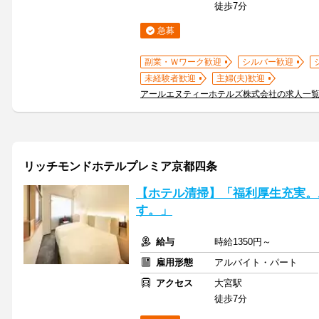
徒歩7分
急募
副業・Ｗワーク歓迎
シルバー歓迎
未経験者歓迎
主婦(夫)歓迎
アールエヌティーホテルズ株式会社の求人一
リッチモンドホテルプレミア京都四条
【ホテル清掃】「福利厚生充実。
す。」
給与
時給1350円～
雇用形態
アルバイト・パート
アクセス
大宮駅
徒歩7分