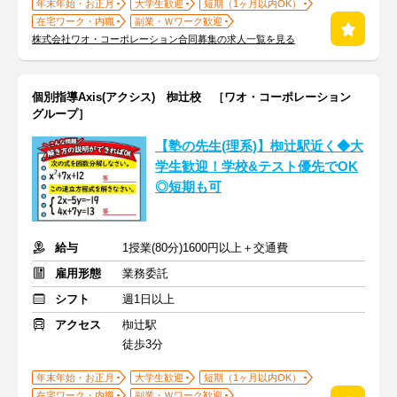
年末年始・お正月
大学生歓迎
短期（1ヶ月以内OK）
在宅ワーク・内職
副業・Ｗワーク歓迎
株式会社ワオ・コーポレーション合同募集の求人一覧を見る
個別指導Axis(アクシス) 椥辻校 ［ワオ・コーポレーション
グループ］
【塾の先生(理系)】椥辻駅近く◆大
学生歓迎！学校&テスト優先でOK
◎短期も可
給与
1授業(80分)1600円以上＋交通費
雇用形態
業務委託
シフト
週1日以上
アクセス
椥辻駅
徒歩3分
年末年始・お正月
大学生歓迎
短期（1ヶ月以内OK）
在宅ワーク・内職
副業・Ｗワーク歓迎