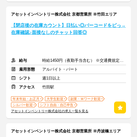
アセットインベントリー株式会社 京都営業所 ※竹田エリア
【閉店後の在庫カウント】日払い◎バーコードをピっ→
在庫確認♪面接なしのチャット回答◎
給与
時給1450円（夜勤手当含む） ※交通費規定内支給
雇用形態
アルバイト・パート
シフト
週1日以上
アクセス
竹田駅
年末年始・お正月
大学生歓迎
副業・Ｗワーク歓迎
シルバー歓迎
シフト自由・自己申告
アセットインベントリー株式会社の求人一覧を見る
アセットインベントリー株式会社 京都営業所 ※丹波橋エリア