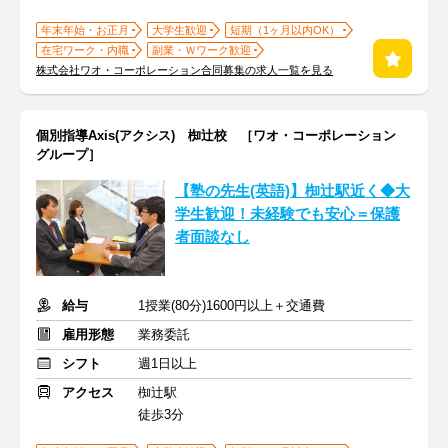
年末年始・お正月
大学生歓迎
短期（1ヶ月以内OK）
在宅ワーク・内職
副業・Ｗワーク歓迎
株式会社ワオ・コーポレーション合同募集の求人一覧を見る
個別指導Axis(アクシス) 椥辻校 ［ワオ・コーポレーション
グループ］
【塾の先生(英語)】椥辻駅近く◆大
学生歓迎！未経験でも安心＝保護
者面談なし
給与
1授業(80分)1600円以上＋交通費
雇用形態
業務委託
シフト
週1日以上
アクセス
椥辻駅
徒歩3分