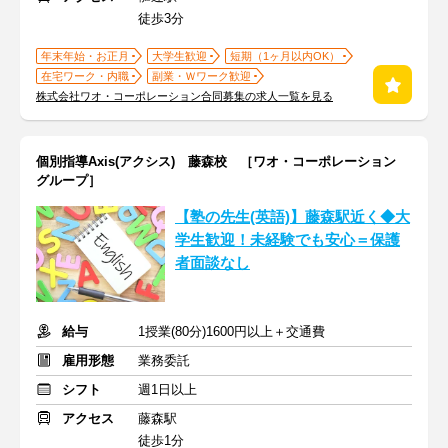
徒歩3分
年末年始・お正月
大学生歓迎
短期（1ヶ月以内OK）
在宅ワーク・内職
副業・Ｗワーク歓迎
株式会社ワオ・コーポレーション合同募集の求人一覧を見る
個別指導Axis(アクシス) 藤森校 ［ワオ・コーポレーション
グループ］
【塾の先生(英語)】藤森駅近く◆大
学生歓迎！未経験でも安心＝保護
者面談なし
給与
1授業(80分)1600円以上＋交通費
雇用形態
業務委託
シフト
週1日以上
アクセス
藤森駅
徒歩1分