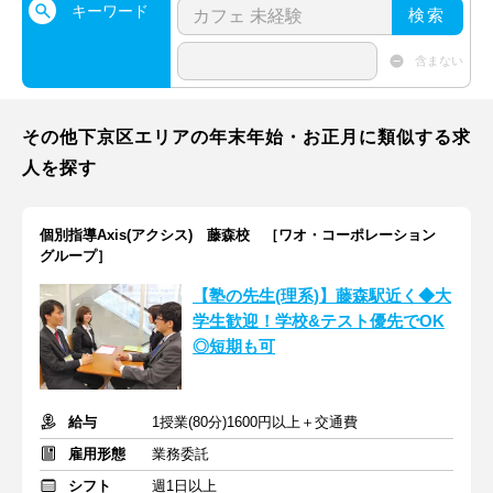
キーワード
検索
含まない
その他下京区エリアの年末年始・お正月に類似する求
人を探す
個別指導Axis(アクシス) 藤森校 ［ワオ・コーポレーション
グループ］
【塾の先生(理系)】藤森駅近く◆大
学生歓迎！学校&テスト優先でOK
◎短期も可
給与
1授業(80分)1600円以上＋交通費
雇用形態
業務委託
シフト
週1日以上