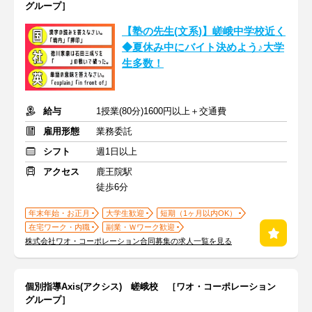
グループ］
【塾の先生(文系)】嵯峨中学校近く
◆夏休み中にバイト決めよう♪大学
生多数！
給与
1授業(80分)1600円以上＋交通費
雇用形態
業務委託
シフト
週1日以上
アクセス
鹿王院駅
徒歩6分
年末年始・お正月
大学生歓迎
短期（1ヶ月以内OK）
在宅ワーク・内職
副業・Ｗワーク歓迎
株式会社ワオ・コーポレーション合同募集の求人一覧を見る
個別指導Axis(アクシス) 嵯峨校 ［ワオ・コーポレーション
グループ］