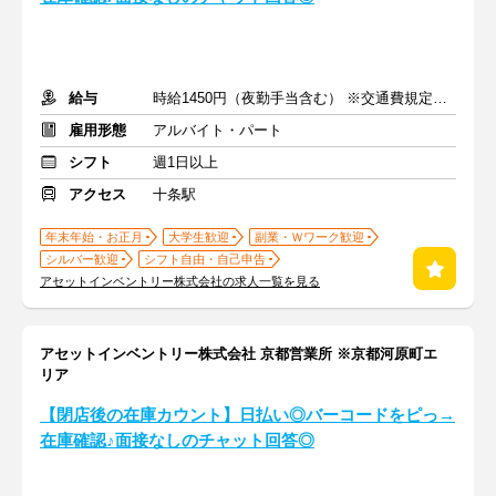
給与
時給1450円（夜勤手当含む） ※交通費規定内支給
雇用形態
アルバイト・パート
シフト
週1日以上
アクセス
十条駅
年末年始・お正月
大学生歓迎
副業・Ｗワーク歓迎
シルバー歓迎
シフト自由・自己申告
アセットインベントリー株式会社の求人一覧を見る
アセットインベントリー株式会社 京都営業所 ※京都河原町エ
リア
【閉店後の在庫カウント】日払い◎バーコードをピっ→
在庫確認♪面接なしのチャット回答◎