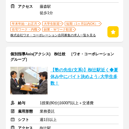
アクセス
藤森駅
徒歩1分
年末年始・お正月
大学生歓迎
短期（1ヶ月以内OK）
在宅ワーク・内職
副業・Ｗワーク歓迎
株式会社ワオ・コーポレーション合同募集の求人一覧を見る
個別指導Axis(アクシス) 椥辻校 ［ワオ・コーポレーション
グループ］
【塾の先生(文系)】椥辻駅近く◆夏
休み中にバイト決めよう♪大学生多
数！
給与
1授業(80分)1600円以上＋交通費
雇用形態
業務委託
シフト
週1日以上
アクセス
椥辻駅