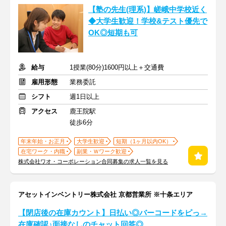
【塾の先生(理系)】嵯峨中学校近く
◆大学生歓迎！学校&テスト優先で
OK◎短期も可
給与
1授業(80分)1600円以上＋交通費
雇用形態
業務委託
シフト
週1日以上
アクセス
鹿王院駅
徒歩6分
年末年始・お正月
大学生歓迎
短期（1ヶ月以内OK）
在宅ワーク・内職
副業・Ｗワーク歓迎
株式会社ワオ・コーポレーション合同募集の求人一覧を見る
アセットインベントリー株式会社 京都営業所 ※十条エリア
【閉店後の在庫カウント】日払い◎バーコードをピっ→
在庫確認♪面接なしのチャット回答◎