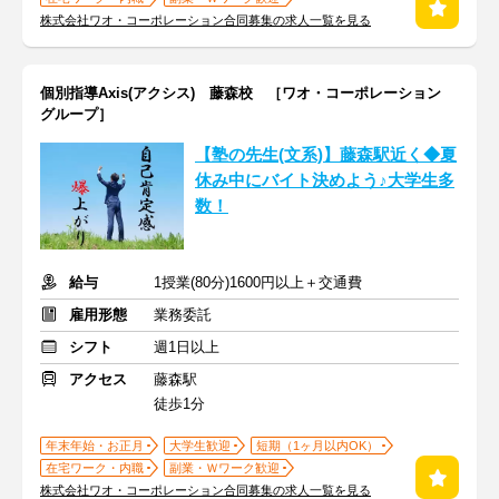
株式会社ワオ・コーポレーション合同募集の求人一覧を見る
個別指導Axis(アクシス) 藤森校 ［ワオ・コーポレーション
グループ］
【塾の先生(文系)】藤森駅近く◆夏
休み中にバイト決めよう♪大学生多
数！
給与
1授業(80分)1600円以上＋交通費
雇用形態
業務委託
シフト
週1日以上
アクセス
藤森駅
徒歩1分
年末年始・お正月
大学生歓迎
短期（1ヶ月以内OK）
在宅ワーク・内職
副業・Ｗワーク歓迎
株式会社ワオ・コーポレーション合同募集の求人一覧を見る