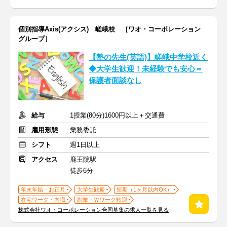
個別指導Axis(アクシス) 嵯峨校 ［ワオ・コーポレーション
グループ］
【塾の先生(英語)】嵯峨中学校近く
◆大学生歓迎！未経験でも安心＝
保護者面談なし
給与
1授業(80分)1600円以上＋交通費
雇用形態
業務委託
シフト
週1日以上
アクセス
鹿王院駅
徒歩6分
年末年始・お正月
大学生歓迎
短期（1ヶ月以内OK）
在宅ワーク・内職
副業・Ｗワーク歓迎
株式会社ワオ・コーポレーション合同募集の求人一覧を見る