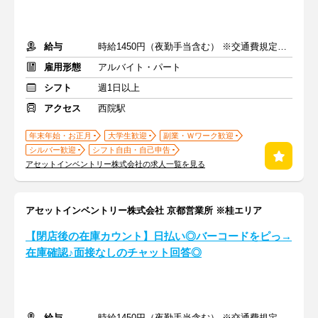
給与
時給1450円（夜勤手当含む） ※交通費規定内支給
雇用形態
アルバイト・パート
シフト
週1日以上
アクセス
西院駅
年末年始・お正月
大学生歓迎
副業・Ｗワーク歓迎
シルバー歓迎
シフト自由・自己申告
アセットインベントリー株式会社の求人一覧を見る
アセットインベントリー株式会社 京都営業所 ※桂エリア
【閉店後の在庫カウント】日払い◎バーコードをピっ→
在庫確認♪面接なしのチャット回答◎
給与
時給1450円（夜勤手当含む） ※交通費規定内支給