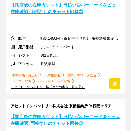
【閉店後の在庫カウント】日払い◎バーコードをピっ→
在庫確認♪面接なしのチャット回答◎
給与
時給1450円（夜勤手当含む） ※交通費規定内支給
雇用形態
アルバイト・パート
シフト
週1日以上
アクセス
丹波橋駅
年末年始・お正月
大学生歓迎
副業・Ｗワーク歓迎
シルバー歓迎
シフト自由・自己申告
アセットインベントリー株式会社の求人一覧を見る
アセットインベントリー株式会社 京都営業所 ※西院エリア
【閉店後の在庫カウント】日払い◎バーコードをピっ→
在庫確認♪面接なしのチャット回答◎