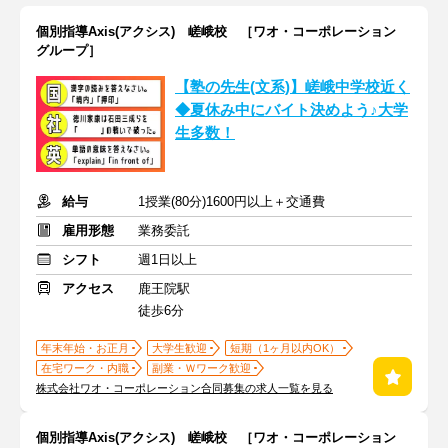
個別指導Axis(アクシス) 嵯峨校 ［ワオ・コーポレーション
グループ］
【塾の先生(文系)】嵯峨中学校近く
◆夏休み中にバイト決めよう♪大学
生多数！
給与
1授業(80分)1600円以上＋交通費
雇用形態
業務委託
シフト
週1日以上
アクセス
鹿王院駅
徒歩6分
年末年始・お正月
大学生歓迎
短期（1ヶ月以内OK）
在宅ワーク・内職
副業・Ｗワーク歓迎
株式会社ワオ・コーポレーション合同募集の求人一覧を見る
個別指導Axis(アクシス) 嵯峨校 ［ワオ・コーポレーション