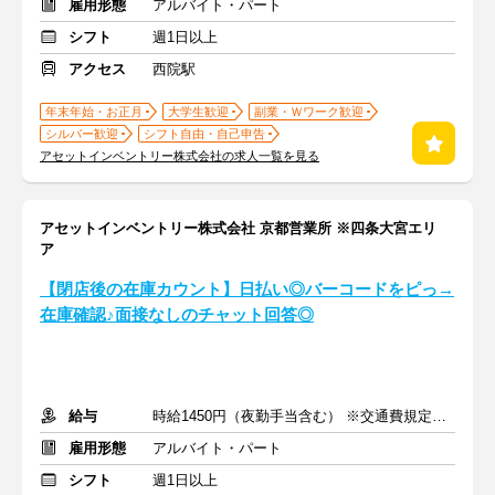
雇用形態
アルバイト・パート
シフト
週1日以上
アクセス
西院駅
年末年始・お正月
大学生歓迎
副業・Ｗワーク歓迎
シルバー歓迎
シフト自由・自己申告
アセットインベントリー株式会社の求人一覧を見る
アセットインベントリー株式会社 京都営業所 ※四条大宮エリ
ア
【閉店後の在庫カウント】日払い◎バーコードをピっ→
在庫確認♪面接なしのチャット回答◎
給与
時給1450円（夜勤手当含む） ※交通費規定内支給
雇用形態
アルバイト・パート
シフト
週1日以上