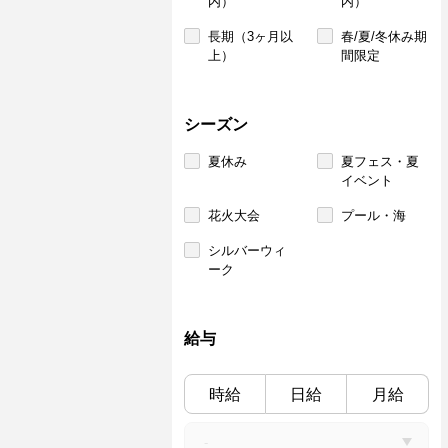
内）
内）
長期（3ヶ月以
春/夏/冬休み期
上）
間限定
シーズン
夏休み
夏フェス・夏
イベント
花火大会
プール・海
シルバーウィ
ーク
給与
時給
日給
月給