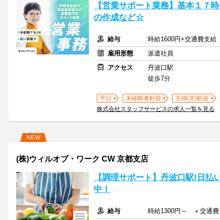
【営業サポート業務】基本１７時
の作成など☆
給与
時給1600円+交通費支給
雇用形態
派遣社員
アクセス
丹波口駅
徒歩7分
平日
未経験者歓迎
主婦(夫)歓迎
株式会社スタッフサービスの求人一覧を見る
NEW
(株)ウィルオブ・ワーク CW 京都支店
【調理サポート】丹波口駅!日払
中！
給与
時給1300円～ ＋交通費