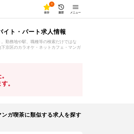
0
保存
履歴
メニュー
バイト・パート求人情報
ト。勤務地や駅、職種等の検索だけではな
他下京区のカラオケ・ネットカフェ・マンガ
た。
ます。
マンガ喫茶に類似する求人を探す