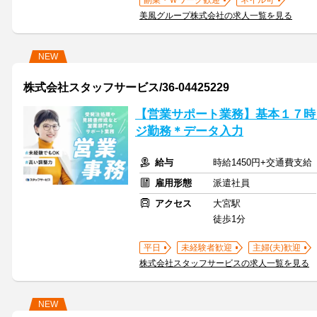
副業・Ｗワーク歓迎
ネイル可
美風グループ株式会社の求人一覧を見る
NEW
株式会社スタッフサービス/36-04425229
【営業サポート業務】基本１７時
ジ勤務＊データ入力
給与
時給1450円+交通費支給
雇用形態
派遣社員
アクセス
大宮駅
徒歩1分
平日
未経験者歓迎
主婦(夫)歓迎
株式会社スタッフサービスの求人一覧を見る
NEW