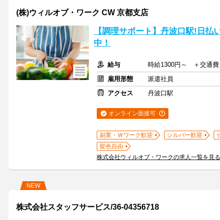
(株)ウィルオブ・ワーク CW 京都支店
【調理サポート】丹波口駅!日払
中！
給与
時給1300円～ ＋交通費
雇用形態
派遣社員
アクセス
丹波口駅
オンライン面接可
副業・Ｗワーク歓迎
シルバー歓迎
髪色自由
株式会社ウィルオブ・ワークの求人一覧を見
NEW
株式会社スタッフサービス/36-04356718