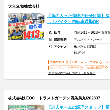
大京魚類株式会社
【魚の入った荷物の仕分け等】深
し！バイク・自転車通勤OK
給与
時給1413～1625円(深
雇用形態
アルバイト・パート
アクセス
梅小路京都西駅
徒歩5分
大学生歓迎
副業・Ｗワーク歓迎
シ
シフト自由・自己申告
未経験者歓迎
大京魚類株式会社の求人一覧を見る
株式会社LEOC トラストガーデン四条烏丸/202837
【老人ホームの調理スタッフ】厨