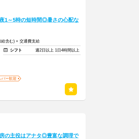
夜1～5時の短時間◎暑さの心配な
夜加給含む) + 交通費支給
シフト
週2日以上 1日4時間以上
ルバー歓迎
房の主役はアナタ◎豊富な調理で