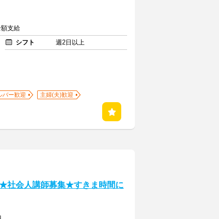
全額支給
シフト
週2日以上
ルバー歓迎
主婦(夫)歓迎
★社会人講師募集★すきま時間に
円