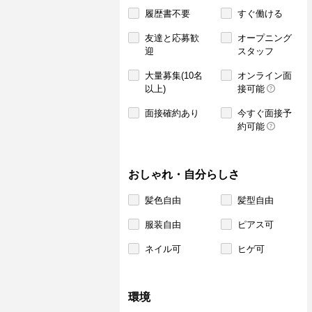
履歴書不要
すぐ働ける
友達と応募歓
オープニング
迎
スタッフ
大量募集(10名
オンライン面
以上)
接可能
面接確約あり
今すぐ面接予
約可能
おしゃれ・自分らしさ
髪色自由
髪型自由
服装自由
ピアス可
ネイル可
ヒゲ可
環境