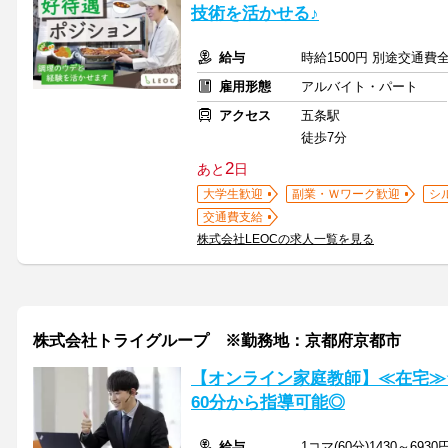
技術を活かせる♪
給与
時給1500円 別途交通費
雇用形態
アルバイト・パート
アクセス
五条駅
徒歩7分
2
あと
日
大学生歓迎
副業・Ｗワーク歓迎
シ
交通費支給
株式会社LEOCの求人一覧を見る
株式会社トライグループ ※勤務地：京都府京都市
【オンライン家庭教師】≪在宅≫
60分から指導可能◎
給与
1コマ(60分)1430～6930