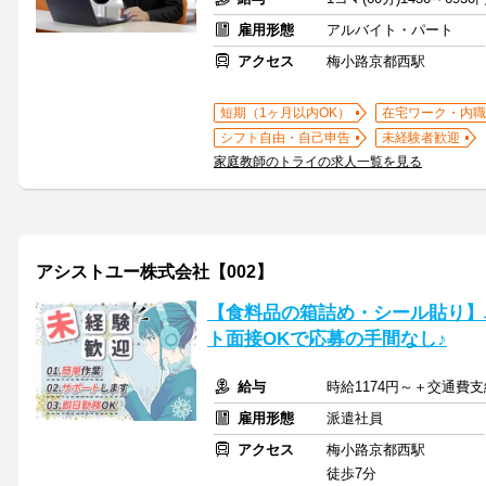
雇用形態
アルバイト・パート
アクセス
梅小路京都西駅
短期（1ヶ月以内OK）
在宅ワーク・内職
シフト自由・自己申告
未経験者歓迎
家庭教師のトライの求人一覧を見る
アシストユー株式会社【002】
【食料品の箱詰め・シール貼り】
ト面接OKで応募の手間なし♪
給与
時給1174円～＋交通費支
雇用形態
派遣社員
アクセス
梅小路京都西駅
徒歩7分