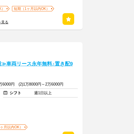
K）
短期（1ヶ月以内OK）
を見る
円≫車両リース永年無料♪置き配9
万6000円 (2)1万8000円～2万6000円
シフト
週1日以上
1ヶ月以内OK）