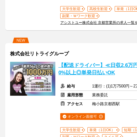
大学生歓迎
高校生歓迎
単発（1日O
副業・Ｗワーク歓迎
アシストユー株式会社 京都営業所の求人一覧
NEW
株式会社リトライグループ
【配送ドライバー】≪日収2.6万
0%以上◎単発日払いOK
給与
1運行：(1)1万7500円～2
雇用形態
業務委託
アクセス
梅小路京都西駅
オンライン面接可
大学生歓迎
単発（1日OK）
短期（