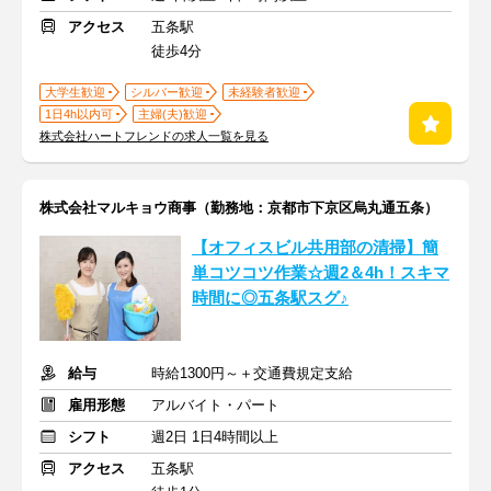
アクセス
五条駅
徒歩4分
大学生歓迎
シルバー歓迎
未経験者歓迎
1日4h以内可
主婦(夫)歓迎
株式会社ハートフレンドの求人一覧を見る
株式会社マルキョウ商事（勤務地：京都市下京区烏丸通五条）
【オフィスビル共用部の清掃】簡
単コツコツ作業☆週2＆4h！スキマ
時間に◎五条駅スグ♪
給与
時給1300円～＋交通費規定支給
雇用形態
アルバイト・パート
シフト
週2日 1日4時間以上
アクセス
五条駅