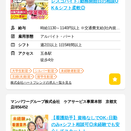
レスコバイト♪勤務開始日の相談O
K＆シフト柔軟◎
給与
時給1130～1140円以上 ※交通費支給(社内規定あり)
雇用形態
アルバイト・パート
シフト
週2日以上 1日5時間以上
アクセス
五条駅
徒歩4分
大学生歓迎
シルバー歓迎
未経験者歓迎
主婦(夫)歓迎
留学生歓迎
株式会社ハートフレンドの求人一覧を見る
マンパワーグループ株式会社 ケアサービス事業本部 京都支
店/856452
【看護助手】資格なしでOK♪日勤
のみ×シフト相談可◎未経験でも安