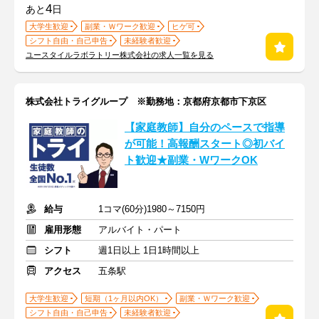
4
あと
日
大学生歓迎
副業・Ｗワーク歓迎
ヒゲ可
シフト自由・自己申告
未経験者歓迎
ユースタイルラボラトリー株式会社の求人一覧を見る
株式会社トライグループ ※勤務地：京都府京都市下京区
【家庭教師】自分のペースで指導
が可能！高報酬スタート◎初バイ
ト歓迎★副業・WワークOK
給与
1コマ(60分)1980～7150円
雇用形態
アルバイト・パート
シフト
週1日以上 1日1時間以上
アクセス
五条駅
大学生歓迎
短期（1ヶ月以内OK）
副業・Ｗワーク歓迎
シフト自由・自己申告
未経験者歓迎