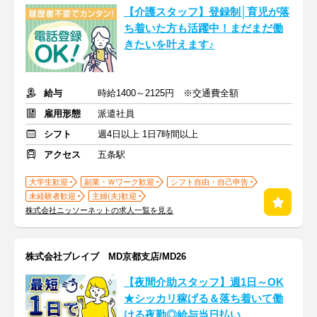
【介護スタッフ】登録制│育児が落
ち着いた方も活躍中！まだまだ働
きたいを叶えます♪
給与
時給1400～2125円 ※交通費全額
雇用形態
派遣社員
シフト
週4日以上 1日7時間以上
アクセス
五条駅
大学生歓迎
副業・Ｗワーク歓迎
シフト自由・自己申告
未経験者歓迎
主婦(夫)歓迎
株式会社ニッソーネットの求人一覧を見る
株式会社ブレイブ MD京都支店/MD26
【夜間介助スタッフ】週1日～OK
★シッカリ稼げる＆落ち着いて働
ける夜勤◎給与当日払い