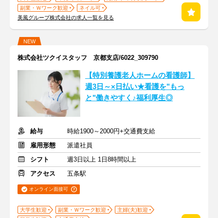
副業・Ｗワーク歓迎
ネイル可
美風グループ株式会社の求人一覧を見る
NEW
株式会社ツクイスタッフ 京都支店/6022_309790
【特別養護老人ホームの看護師】
週3日～×日払い★看護を"もっ
と"働きやすく♪福利厚生◎
給与
時給1900～2000円+交通費支給
雇用形態
派遣社員
シフト
週3日以上 1日8時間以上
アクセス
五条駅
オンライン面接可
大学生歓迎
副業・Ｗワーク歓迎
主婦(夫)歓迎