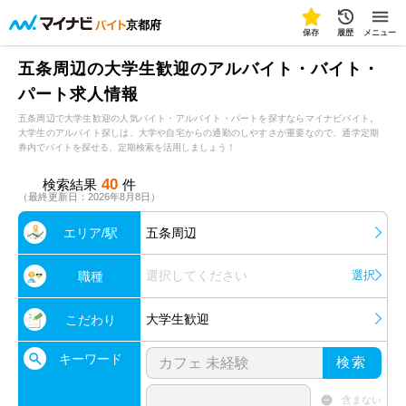
京都府
保存
履歴
メニュー
五条周辺の大学生歓迎のアルバイト・バイト・
パート求人情報
五条周辺で大学生歓迎の人気バイト・アルバイト・パートを探すならマイナビバイト。
大学生のアルバイト探しは、大学や自宅からの通勤のしやすさが重要なので、通学定期
券内でバイトを探せる、定期検索を活用しましょう！
40
検索結果
件
（最終更新日：2026年8月8日）
エリア/駅
五条周辺
選択してください
選択
職種
大学生歓迎
こだわり
キーワード
検索
含まない