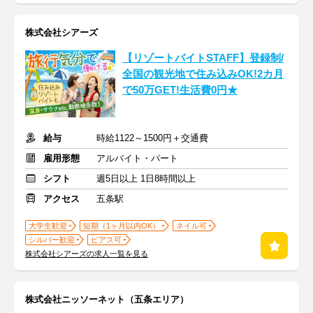
株式会社シアーズ
【リゾートバイトSTAFF】登録制/
全国の観光地で住み込みOK!2カ月
で50万GET!生活費0円★
給与
時給1122～1500円＋交通費
雇用形態
アルバイト・パート
シフト
週5日以上 1日8時間以上
アクセス
五条駅
大学生歓迎
短期（1ヶ月以内OK）
ネイル可
シルバー歓迎
ピアス可
株式会社シアーズの求人一覧を見る
株式会社ニッソーネット（五条エリア）