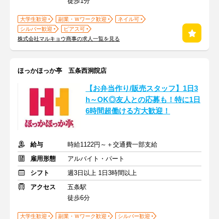
徒歩1分
大学生歓迎
副業・Ｗワーク歓迎
ネイル可
シルバー歓迎
ピアス可
株式会社マルキョウ商事の求人一覧を見る
ほっかほっか亭 五条西洞院店
【お弁当作り/販売スタッフ】1日3
h～OK◎友人との応募も！特に1日
6時間超働ける方大歓迎！
給与
時給1122円～＋交通費一部支給
雇用形態
アルバイト・パート
シフト
週3日以上 1日3時間以上
アクセス
五条駅
徒歩6分
大学生歓迎
副業・Ｗワーク歓迎
シルバー歓迎