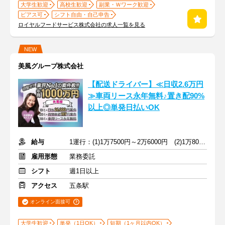
大学生歓迎
高校生歓迎
副業・Ｗワーク歓迎
ピアス可
シフト自由・自己申告
ロイヤルフードサービス株式会社の求人一覧を見る
NEW
美風グループ株式会社
【配送ドライバー】≪日収2.6万円
≫車両リース永年無料♪置き配90%
以上◎単発日払いOK
給与
1運行：(1)1万7500円～2万6000円 (2)1万8000円～2万6000円
雇用形態
業務委託
シフト
週1日以上
アクセス
五条駅
オンライン面接可
大学生歓迎
単発（1日OK）
短期（1ヶ月以内OK）