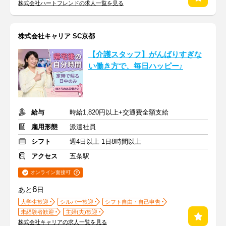
株式会社ハートフレンドの求人一覧を見る
株式会社キャリア SC京都
【介護スタッフ】がんばりすぎな
い働き方で、毎日ハッピー♪
給与
時給1,820円以上+交通費全額支給
雇用形態
派遣社員
シフト
週4日以上 1日8時間以上
アクセス
五条駅
オンライン面接可
6
あと
日
大学生歓迎
シルバー歓迎
シフト自由・自己申告
未経験者歓迎
主婦(夫)歓迎
株式会社キャリアの求人一覧を見る