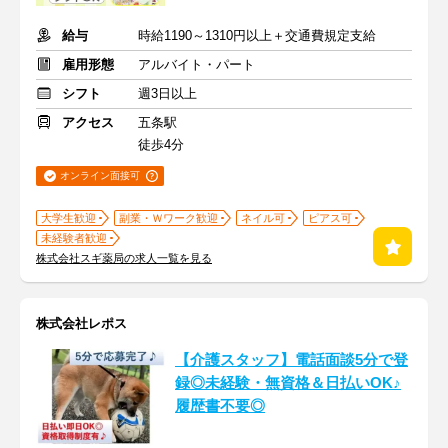
給与
時給1190～1310円以上＋交通費規定支給
雇用形態
アルバイト・パート
シフト
週3日以上
アクセス
五条駅
徒歩4分
オンライン面接可
大学生歓迎
副業・Ｗワーク歓迎
ネイル可
ピアス可
未経験者歓迎
株式会社スギ薬局の求人一覧を見る
株式会社レポス
【介護スタッフ】電話面談5分で登
録◎未経験・無資格＆日払いOK♪
履歴書不要◎