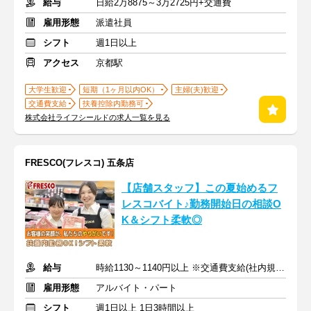
給与
日給2万8875～3万2725円+交通費
雇用形態
派遣社員
シフト
週1日以上
アクセス
京都駅
大学生歓迎
短期（1ヶ月以内OK）
主婦(夫)歓迎
交通費支給
扶養控除内勤務可
株式会社ライフシールドの求人一覧を見る
FRESCO(フレスコ) 五条店
【店舗スタッフ】この夏始めるフ
レスコバイト♪勤務開始日の相談O
K＆シフト柔軟◎
給与
時給1130～1140円以上 ※交通費支給(社内規定あり)
雇用形態
アルバイト・パート
シフト
週1日以上 1日3時間以上