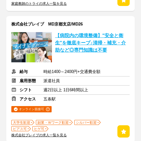
家庭教師のトライの求人一覧を見る
株式会社ブレイブ MD京都支店/MD26
【病院内の環境整備】"安全と衛
生"を徹底キープ♪清掃・補充・介
助など◎専門知識は不要
給与
時給1400～2400円+交通費全額
雇用形態
派遣社員
シフト
週2日以上 1日6時間以上
アクセス
五条駅
オンライン面接可
大学生歓迎
副業・Ｗワーク歓迎
シルバー歓迎
ピアス可
ヒゲ可
株式会社ブレイブの求人一覧を見る