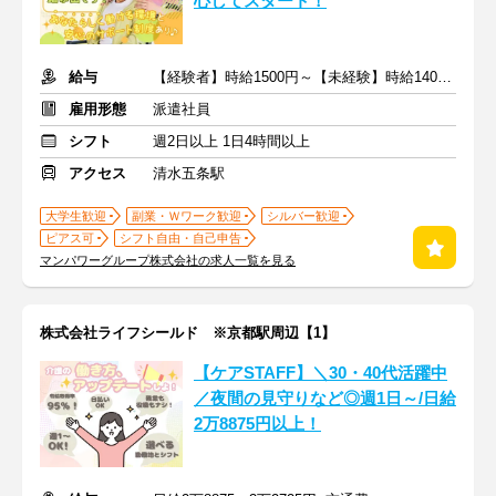
心してスタート！
給与
【経験者】時給1500円～【未経験】時給1400円～ ※交通費全額
雇用形態
派遣社員
シフト
週2日以上 1日4時間以上
アクセス
清水五条駅
大学生歓迎
副業・Ｗワーク歓迎
シルバー歓迎
ピアス可
シフト自由・自己申告
マンパワーグループ株式会社の求人一覧を見る
株式会社ライフシールド ※京都駅周辺【1】
【ケアSTAFF】＼30・40代活躍中
／夜間の見守りなど◎週1日～/日給
2万8875円以上！