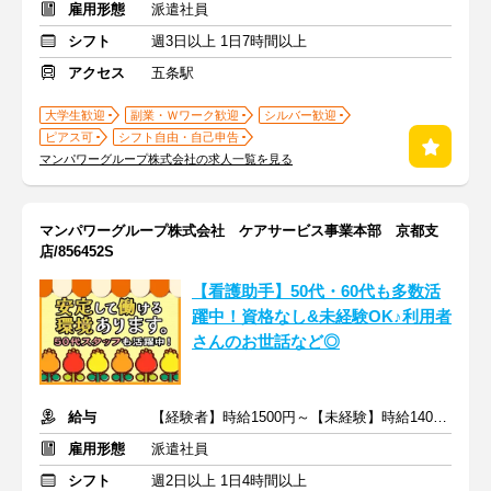
雇用形態
派遣社員
シフト
週3日以上 1日7時間以上
アクセス
五条駅
大学生歓迎
副業・Ｗワーク歓迎
シルバー歓迎
ピアス可
シフト自由・自己申告
マンパワーグループ株式会社の求人一覧を見る
マンパワーグループ株式会社 ケアサービス事業本部 京都支
店/856452S
【看護助手】50代・60代も多数活
躍中！資格なし&未経験OK♪利用者
さんのお世話など◎
給与
【経験者】時給1500円～【未経験】時給1400円～ ※交通費全額
雇用形態
派遣社員
シフト
週2日以上 1日4時間以上