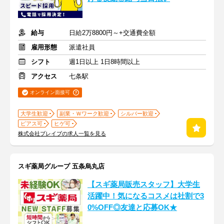
給与
日給2万8800円～+交通費全額
雇用形態
派遣社員
シフト
週1日以上 1日8時間以上
アクセス
七条駅
オンライン面接可
大学生歓迎
副業・Ｗワーク歓迎
シルバー歓迎
ピアス可
ヒゲ可
株式会社ブレイブの求人一覧を見る
スギ薬局グループ 五条烏丸店
【スギ薬局販売スタッフ】大学生
活躍中！気になるコスメは社割で3
0%OFF◎友達と応募OK★