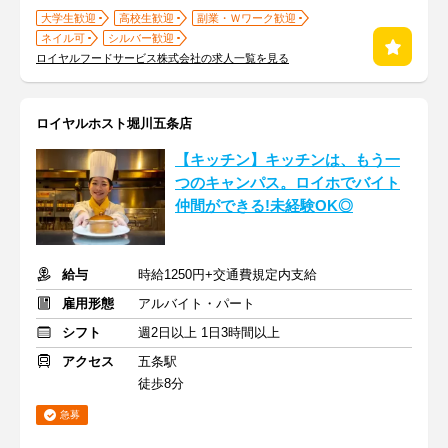
大学生歓迎
高校生歓迎
副業・Ｗワーク歓迎
ネイル可
シルバー歓迎
ロイヤルフードサービス株式会社の求人一覧を見る
ロイヤルホスト堀川五条店
【キッチン】キッチンは、もう一
つのキャンパス。ロイホでバイト
仲間ができる!未経験OK◎
給与
時給1250円+交通費規定内支給
雇用形態
アルバイト・パート
シフト
週2日以上 1日3時間以上
アクセス
五条駅
徒歩8分
急募