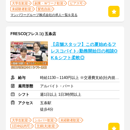
大学生歓迎
副業・Ｗワーク歓迎
ピアス可
未経験者歓迎
髪色自由
マンパワーグループ株式会社の求人一覧を見る
FRESCO(フレスコ) 五条店
【店舗スタッフ】この夏始めるフ
レスコバイト♪勤務開始日の相談O
K＆シフト柔軟◎
給与
時給1130～1140円以上 ※交通費支給(社内規定あり)
雇用形態
アルバイト・パート
シフト
週1日以上 1日3時間以上
アクセス
五条駅
徒歩4分
大学生歓迎
シルバー歓迎
未経験者歓迎
1日4h以内可
主婦(夫)歓迎