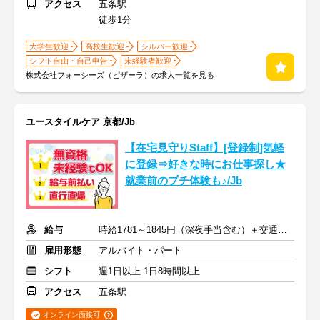
アクセス
五条駅
徒歩1分
大学生歓迎
高校生歓迎
シルバー歓迎
シフト自由・自己申告
未経験者歓迎
株式会社フォーシーズ（ピザーラ）の求人一覧を見る
ユースタイルケア 京都/Jb
【在宅見守りStaff】[登録制]気軽
に登録⇒好きな時にお仕事探し★
就業前のプチ体験も♪/Jb
給与
時給1781～1845円（深夜手当含む）＋交通費支給
雇用形態
アルバイト・パート
シフト
週1日以上 1日8時間以上
アクセス
五条駅
オンライン面接可