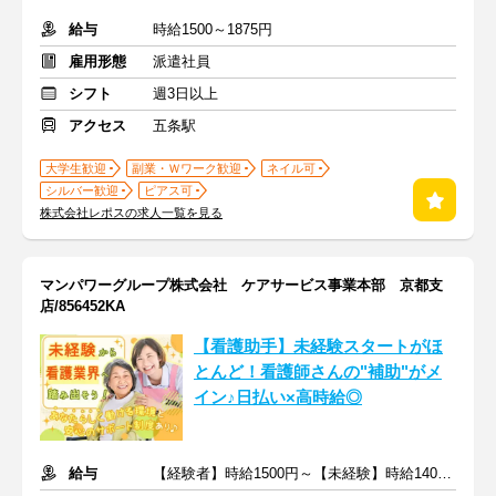
給与
時給1500～1875円
雇用形態
派遣社員
シフト
週3日以上
アクセス
五条駅
大学生歓迎
副業・Ｗワーク歓迎
ネイル可
シルバー歓迎
ピアス可
株式会社レポスの求人一覧を見る
マンパワーグループ株式会社 ケアサービス事業本部 京都支
店/856452KA
【看護助手】未経験スタートがほ
とんど！看護師さんの"補助"がメ
イン♪日払い×高時給◎
給与
【経験者】時給1500円～【未経験】時給1400円～ ※交通費全額