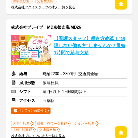
留学生歓迎
交通費支給
株式会社ツクイスタッフの求人一覧を見る
株式会社ブレイブ MD京都支店/MD26
【看護スタッフ】働き方改革！"無
理しない働き方"しませんか？最短
1時間で給与支給
給与
時給2200～3300円+交通費全額
雇用形態
派遣社員
シフト
週2日以上 1日6時間以上
アクセス
五条駅
オンライン面接可
大学生歓迎
副業・Ｗワーク歓迎
シルバー歓迎
主婦(夫)歓迎
交通費支給
株式会社ブレイブの求人一覧を見る