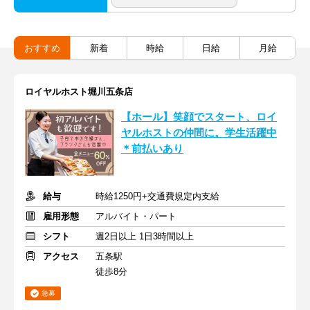
おすすめ
新着
時給
日給
月給
ロイヤルホスト堀川五条店
【ホール】笑顔でスタート、ロイ
ヤルホストの仲間に。学生活躍中
＊前払いあり
給与
時給1250円+交通費規定内支給
雇用形態
アルバイト・パート
シフト
週2日以上 1日3時間以上
アクセス
五条駅
徒歩8分
急募