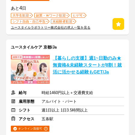
4
あと
日
大学生歓迎
副業・Ｗワーク歓迎
ヒゲ可
シフト自由・自己申告
未経験者歓迎
ユースタイルラボラトリー株式会社の求人一覧を見る
ユースタイルケア 京都/Ja
【暮らしの支援】週1~日勤のみ★
無資格&未経験スタートが8割！就
活に活かせる経験もGET/Ja
給与
時給1460円以上＋交通費支給
雇用形態
アルバイト・パート
シフト
週1日以上 1日3.5時間以上
アクセス
五条駅
オンライン面接可