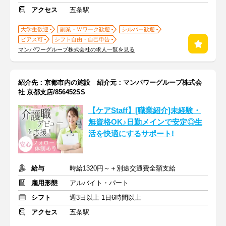
アクセス
五条駅
大学生歓迎
副業・Ｗワーク歓迎
シルバー歓迎
ピアス可
シフト自由・自己申告
マンパワーグループ株式会社の求人一覧を見る
紹介先：京都市内の施設 紹介元：マンパワーグループ株式会
社 京都支店/856452SS
【ケアStaff】[職業紹介]未経験・
無資格OK♪日勤メインで安定◎生
活を快適にするサポート!
給与
時給1320円～＋別途交通費全額支給
雇用形態
アルバイト・パート
シフト
週3日以上 1日6時間以上
アクセス
五条駅