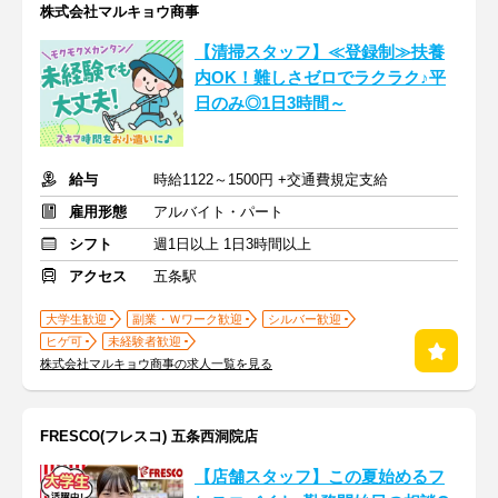
株式会社マルキョウ商事
【清掃スタッフ】≪登録制≫扶養
内OK！難しさゼロでラクラク♪平
日のみ◎1日3時間～
給与
時給1122～1500円 +交通費規定支給
雇用形態
アルバイト・パート
シフト
週1日以上 1日3時間以上
アクセス
五条駅
大学生歓迎
副業・Ｗワーク歓迎
シルバー歓迎
ヒゲ可
未経験者歓迎
株式会社マルキョウ商事の求人一覧を見る
FRESCO(フレスコ) 五条西洞院店
【店舗スタッフ】この夏始めるフ