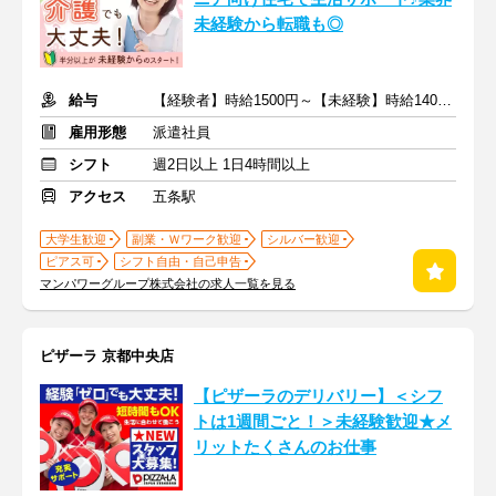
未経験から転職も◎
給与
【経験者】時給1500円～【未経験】時給1400円～ ※交通費全額
雇用形態
派遣社員
シフト
週2日以上 1日4時間以上
アクセス
五条駅
大学生歓迎
副業・Ｗワーク歓迎
シルバー歓迎
ピアス可
シフト自由・自己申告
マンパワーグループ株式会社の求人一覧を見る
ピザーラ 京都中央店
【ピザーラのデリバリー】＜シフ
トは1週間ごと！＞未経験歓迎★メ
リットたくさんのお仕事