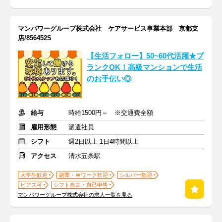
マンパワーグループ株式会社 ケアサービス事業本部 京都支
店/856452S
【生活フォロー】50~60代活躍★ブ
ランクOK！高級マンションで生活
のお手伝い◎
給与
時給1500円～ ※交通費全額
雇用形態
派遣社員
シフト
週2日以上 1日4時間以上
アクセス
清水五条駅
大学生歓迎
副業・Ｗワーク歓迎
シルバー歓迎
ピアス可
シフト自由・自己申告
マンパワーグループ株式会社の求人一覧を見る