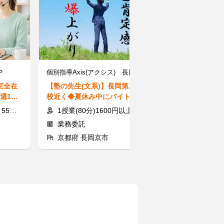
Ｐ
個別指導Axis(アクシス) 長岡今里校 ［ワオ・コーポレーショングループ］
株式会社スプー
完全在
【塾の先生(文系)】長岡第二中学
【WEBプログ
週1日
校近く◆夏休み中にバイト決め
に通わなくても
よう♪大学生多数！
識をGET★未経
000円
1授業(80分)1600円以上＋交通費
時給1150
◎
業務委託
アルバイト
京都府 長岡京市
京都府 京都