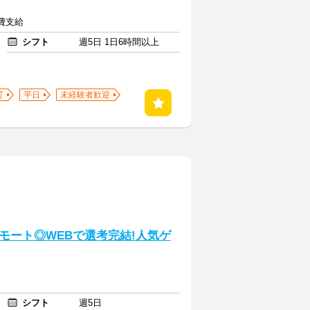
通費支給
シフト
週5日 1日6時間以上
可
平日
未経験者歓迎
モート◎WEBで選考完結!人気ゲ
シフト
週5日