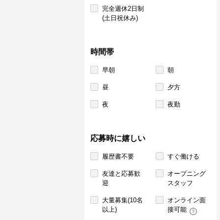
完全週休2日制
(土日祝休み)
時間帯
早朝
朝
昼
夕方
夜
夜勤
応募時に嬉しい
履歴書不要
すぐ働ける
友達と応募歓
オープニング
迎
スタッフ
大量募集(10名
オンライン面
以上)
接可能