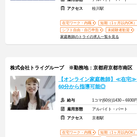
アクセス
桂川駅
在宅ワーク・内職
短期（1ヶ月以内OK）
シフト自由・自己申告
未経験者歓迎
家庭教師のトライの求人一覧を見る
株式会社トライグループ ※勤務地：京都府京都市南区
【オンライン家庭教師】≪在宅≫
60分から指導可能◎
給与
1コマ(60分)1430～6930
雇用形態
アルバイト・パート
アクセス
京都駅
在宅ワーク・内職
短期（1ヶ月以内OK）