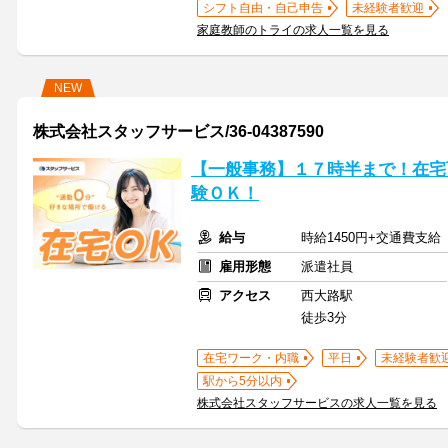
シフト自由・自己申告
未経験者歓迎
家庭教師のトライの求人一覧を見る
NEW
株式会社スタッフサービス/36-04387590
【一般事務】１７時半まで！在宅
験ＯＫ！
給与
時給1450円+交通費支給
雇用形態
派遣社員
アクセス
西大路駅
徒歩3分
在宅ワーク・内職
平日
未経験者歓
駅から5分以内
株式会社スタッフサービスの求人一覧を見る