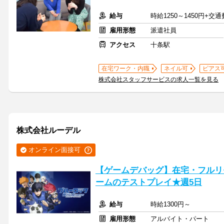
給与
時給1250～1450円+交
雇用形態
派遣社員
アクセス
十条駅
在宅ワーク・内職
ネイル可
ピアス
株式会社スタッフサービスの求人一覧を見る
株式会社ルーデル
オンライン面接可
【ゲームデバッグ】在宅・フルリ
ームのテストプレイ★週5日
給与
時給1300円～
雇用形態
アルバイト・パート