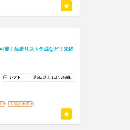
可能！品番リスト作成など！未経
シフト
週5日以上 1日7.5時間以上
迎
主婦(夫)歓迎