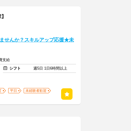
駅】
ませんか？スキルアップ応援★未
通費支給
シフト
週5日 1日6時間以上
可
平日
未経験者歓迎