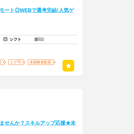
モート◎WEBで選考完結!人気ゲ
シフト
週5日
可
ヒゲ可
未経験者歓迎
ませんか？スキルアップ応援★未