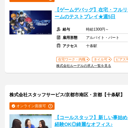
【ゲームデバッグ】在宅・フルリ
ームのテストプレイ★週5日
給与
時給1300円～
雇用形態
アルバイト・パート
アクセス
十条駅
在宅ワーク・内職
ネイル可
ピアス
株式会社ルーデルの求人一覧を見る
株式会社スタッフサービス/京都市南区・京都【十条駅】
オンライン面接可
【コールスタッフ】新しい事始め
経験OK◎綺麗なオフィス♪