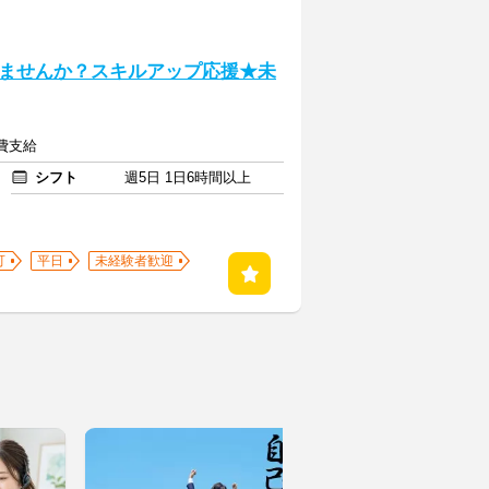
ませんか？スキルアップ応援★未
通費支給
シフト
週5日 1日6時間以上
可
平日
未経験者歓迎