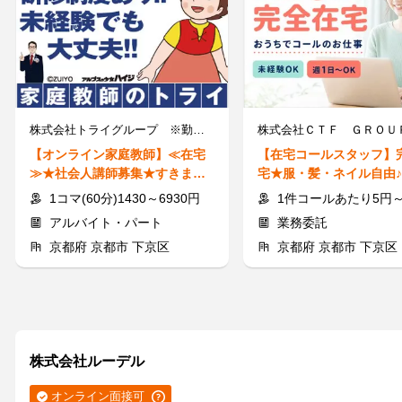
株式会社トライグループ ※勤務地：京都府京都市下京区
株式会社ＣＴＦ ＧＲＯＵ
【オンライン家庭教師】≪在宅
【在宅コールスタッフ】
≫★社会人講師募集★すきま時
宅★服・髪・ネイル自由♪
間に60分から指導可能◎
から始める在宅ワーク！
1コマ(60分)1430～6930円
1件コールあたり5円～55円 ※時給換算1,300円～4,
アルバイト・パート
業務委託
京都府 京都市 下京区
京都府 京都市 下京区
株式会社ルーデル
オンライン面接可