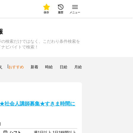
保存
履歴
メニュー
報
等の検索だけではなく、こだわり条件検索を
イナビバイトで検索！
|
え
おすすめ
新着
時給
日給
月給
★社会人講師募集★すきま時間に
円
シフト
週1日以上 1日1時間以上