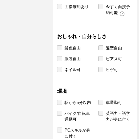
面接確約あり
今すぐ面接予
約可能
おしゃれ・自分らしさ
髪色自由
髪型自由
服装自由
ピアス可
ネイル可
ヒゲ可
環境
駅から5分以内
車通勤可
バイク/自転車
英語力・語学
通勤可
力が身に付く
PCスキルが身
に付く