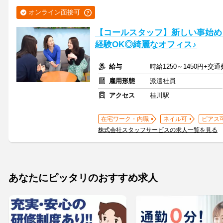
オンライン面接可
【コールスタッフ】新しい事始め
経験OK◎綺麗なオフィス♪
給与
時給1250～1450円+交
雇用形態
派遣社員
アクセス
桂川駅
在宅ワーク・内職
ネイル可
ピアス
株式会社スタッフサービスの求人一覧を見る
あなたにピッタリのおすすめ求人