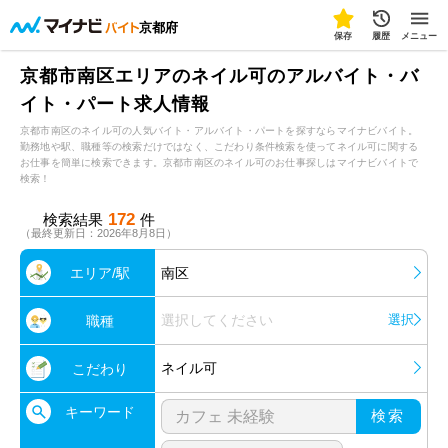
京都府
保存
履歴
メニュー
京都市南区エリアのネイル可のアルバイト・バ
イト・パート求人情報
京都市南区のネイル可の人気バイト・アルバイト・パートを探すならマイナビバイト。
勤務地や駅、職種等の検索だけではなく、こだわり条件検索を使ってネイル可に関する
お仕事を簡単に検索できます。京都市南区のネイル可のお仕事探しはマイナビバイトで
検索！
172
検索結果
件
（最終更新日：2026年8月8日）
エリア/駅
南区
選択してください
選択
職種
ネイル可
こだわり
キーワード
検索