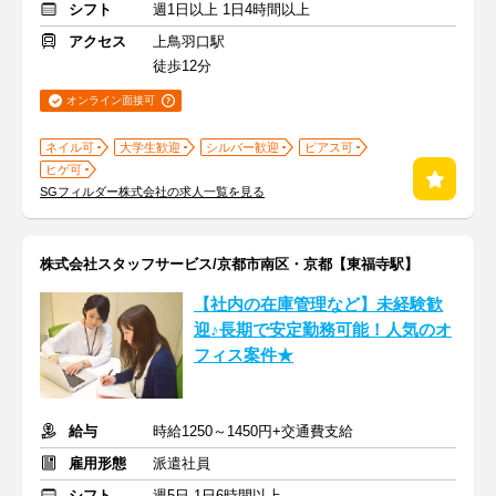
シフト
週1日以上 1日4時間以上
アクセス
上鳥羽口駅
徒歩12分
オンライン面接可
ネイル可
大学生歓迎
シルバー歓迎
ピアス可
ヒゲ可
SGフィルダー株式会社の求人一覧を見る
株式会社スタッフサービス/京都市南区・京都【東福寺駅】
【社内の在庫管理など】未経験歓
迎♪長期で安定勤務可能！人気のオ
フィス案件★
給与
時給1250～1450円+交通費支給
雇用形態
派遣社員
シフト
週5日 1日6時間以上