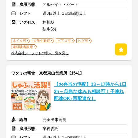
雇用形態
アルバイト・パート
シフト
週3日以上 1日3時間以上
アクセス
桂川駅
徒歩5分
ネイル可
大学生歓迎
ピアス可
ヒゲ可
未経験者歓迎
株式会社ジーフットの求人一覧を見る
ワタミの宅食 京都東山営業所【1541】
【お弁当の宅配】13～17時から1日
2h～◎急な休みも相談可！子連れ
配達OK♪再配達なし
給与
完全出来高制
雇用形態
業務委託
シフト
週2日以上 1日2時間以上