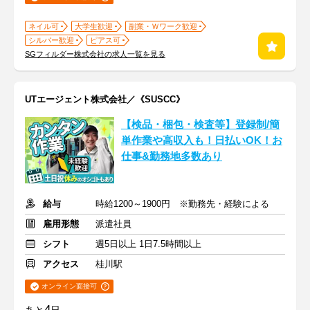
ネイル可
大学生歓迎
副業・Ｗワーク歓迎
シルバー歓迎
ピアス可
SGフィルダー株式会社の求人一覧を見る
UTエージェント株式会社／《SUSCC》
【検品・梱包・検査等】登録制/簡
単作業や高収入も！日払いOK！お
仕事&勤務地多数あり
給与
時給1200～1900円 ※勤務先・経験による
雇用形態
派遣社員
シフト
週5日以上 1日7.5時間以上
アクセス
桂川駅
オンライン面接可
4