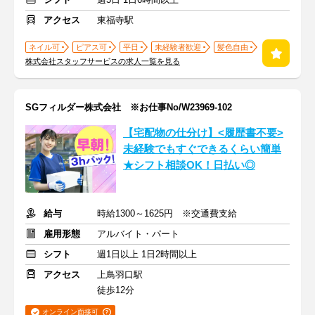
アクセス
東福寺駅
ネイル可
ピアス可
平日
未経験者歓迎
髪色自由
株式会社スタッフサービスの求人一覧を見る
SGフィルダー株式会社 ※お仕事No/W23969-102
【宅配物の仕分け】<履歴書不要>
未経験でもすぐできるくらい簡単
★シフト相談OK！日払い◎
給与
時給1300～1625円 ※交通費支給
雇用形態
アルバイト・パート
シフト
週1日以上 1日2時間以上
アクセス
上鳥羽口駅
徒歩12分
オンライン面接可