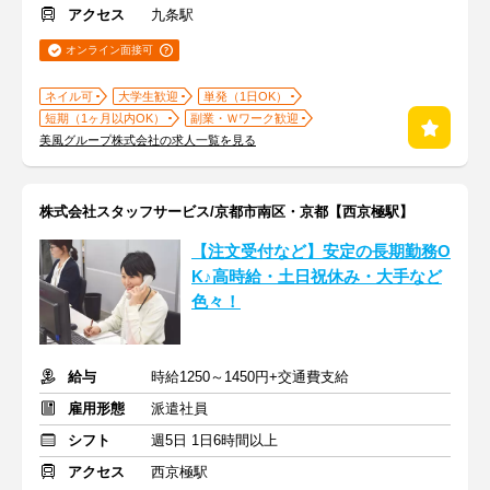
アクセス
九条駅
オンライン面接可
ネイル可
大学生歓迎
単発（1日OK）
短期（1ヶ月以内OK）
副業・Ｗワーク歓迎
美風グループ株式会社の求人一覧を見る
株式会社スタッフサービス/京都市南区・京都【西京極駅】
【注文受付など】安定の長期勤務O
K♪高時給・土日祝休み・大手など
色々！
給与
時給1250～1450円+交通費支給
雇用形態
派遣社員
シフト
週5日 1日6時間以上
アクセス
西京極駅