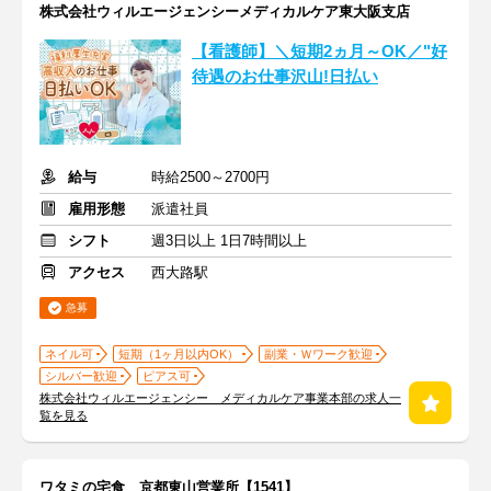
株式会社ウィルエージェンシーメディカルケア東大阪支店
【看護師】＼短期2ヵ月～OK／"好
待遇のお仕事沢山!日払い
給与
時給2500～2700円
雇用形態
派遣社員
シフト
週3日以上 1日7時間以上
アクセス
西大路駅
急募
ネイル可
短期（1ヶ月以内OK）
副業・Ｗワーク歓迎
シルバー歓迎
ピアス可
株式会社ウィルエージェンシー メディカルケア事業本部の求人一
覧を見る
ワタミの宅食 京都東山営業所【1541】