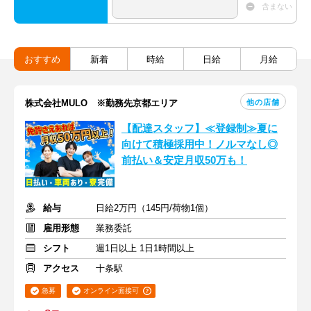
含まない
おすすめ
新着
時給
日給
月給
他の店舗
株式会社MULO ※勤務先京都エリア
【配達スタッフ】≪登録制≫夏に
向けて積極採用中！ノルマなし◎
前払い＆安定月収50万も！
給与
日給2万円（145円/荷物1個）
雇用形態
業務委託
シフト
週1日以上 1日1時間以上
アクセス
十条駅
急募
オンライン面接可