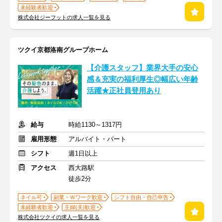
未経験者歓迎
株式会社ジーフットの求人一覧を見る
ツクイ京都洛南グループホーム
【介護スタッフ】業界大手の安心
感＆充実の福利厚生◎幅広い年齢
活躍★正社員登用あり
給与
時給1130～1317円
雇用形態
アルバイト・パート
シフト
週1日以上
アクセス
西大路駅
徒歩2分
ネイル可
副業・Ｗワーク歓迎
シフト自由・自己申告
未経験者歓迎
主婦(夫)歓迎
株式会社ツクイの求人一覧を見る