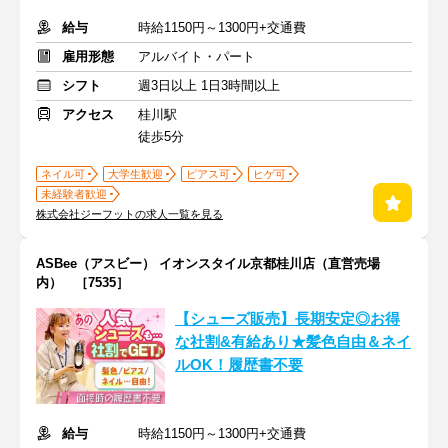
給与
時給1150円～1300円+交通費
雇用形態
アルバイト・パート
シフト
週3日以上 1日3時間以上
アクセス
桂川駅
徒歩5分
ネイル可
大学生歓迎
ピアス可
ヒゲ可
未経験者歓迎
株式会社ジーフットの求人一覧を見る
ASBee（アスビー） イオンスタイル京都桂川店（直営売場
内） ［7535］
【シューズ販売】長期安定◎お得
な社割&有給あり★髪色自由＆ネイ
ルOK！履歴書不要
給与
時給1150円～1300円+交通費