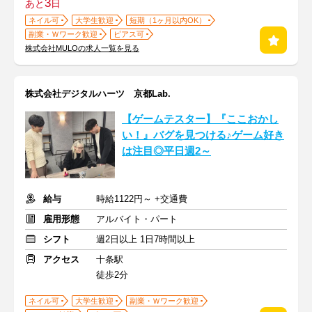
3
あと
日
ネイル可
大学生歓迎
短期（1ヶ月以内OK）
副業・Ｗワーク歓迎
ピアス可
株式会社MULOの求人一覧を見る
株式会社デジタルハーツ 京都Lab.
【ゲームテスター】『ここおかし
い！』バグを見つける♪ゲーム好き
は注目◎平日週2～
給与
時給1122円～ +交通費
雇用形態
アルバイト・パート
シフト
週2日以上 1日7時間以上
アクセス
十条駅
徒歩2分
ネイル可
大学生歓迎
副業・Ｗワーク歓迎