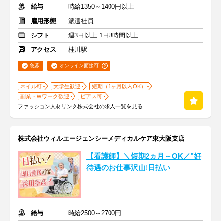
給与
時給1350～1400円以上
雇用形態
派遣社員
シフト
週3日以上 1日8時間以上
アクセス
桂川駅
急募
オンライン面接可
ネイル可
大学生歓迎
短期（1ヶ月以内OK）
副業・Ｗワーク歓迎
ピアス可
ファッション人材リンク株式会社の求人一覧を見る
株式会社ウィルエージェンシーメディカルケア東大阪支店
【看護師】＼短期2ヵ月～OK／"好
待遇のお仕事沢山!日払い
給与
時給2500～2700円