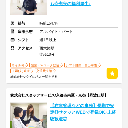
も◎充実の福利厚生♪
給与
時給1547円
雇用形態
アルバイト・パート
シフト
週1日以上
アクセス
西大路駅
徒歩10分
ネイル可
副業・Ｗワーク歓迎
シフト自由・自己申告
主婦(夫)歓迎
交通費支給
株式会社ツクイの求人一覧を見る
株式会社スタッフサービス/京都市南区・京都【丹波口駅】
【在庫管理などの事務】長期で安
定◎サクッとWEBで登録OK♪未経
験歓迎◎