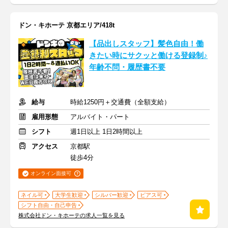
ドン・キホーテ 京都エリア/418t
【品出しスタッフ】髪色自由！働
きたい時にサクッと働ける登録制♪
年齢不問・履歴書不要
給与
時給1250円＋交通費（全額支給）
雇用形態
アルバイト・パート
シフト
週1日以上 1日2時間以上
アクセス
京都駅
徒歩4分
オンライン面接可
ネイル可
大学生歓迎
シルバー歓迎
ピアス可
シフト自由・自己申告
株式会社ドン・キホーテの求人一覧を見る