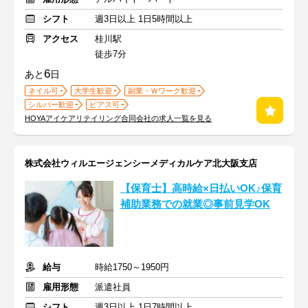
シフト
週3日以上 1日5時間以上
アクセス
桂川駅
徒歩7分
6
あと
日
ネイル可
大学生歓迎
副業・Ｗワーク歓迎
シルバー歓迎
ピアス可
HOYAアイケアリテイリング合同会社の求人一覧を見る
株式会社ウィルエージェンシーメディカルケア北大阪支店
【保育士】高時給×日払いOK♪保育
補助業務での就業◎事前見学OK
給与
時給1750～1950円
雇用形態
派遣社員
シフト
週3日以上 1日7時間以上