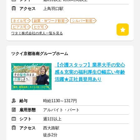
アクセス
上鳥羽口駅
ネイル可
副業・Ｗワーク歓迎
シルバー歓迎
ピアス可
ヒゲ可
ワタミ株式会社の求人一覧を見る
ツクイ京都洛南グループホーム
【介護スタッフ】業界大手の安心
感＆充実の福利厚生◎幅広い年齢
活躍★正社員登用あり
給与
時給1130～1317円
雇用形態
アルバイト・パート
シフト
週1日以上
アクセス
西大路駅
徒歩2分