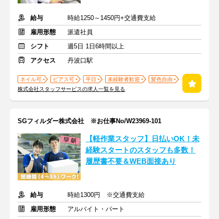
給与
時給1250～1450円+交通費支給
雇用形態
派遣社員
シフト
週5日 1日6時間以上
アクセス
丹波口駅
ネイル可
ピアス可
平日
未経験者歓迎
髪色自由
株式会社スタッフサービスの求人一覧を見る
SGフィルダー株式会社 ※お仕事No/W23969-101
【軽作業スタッフ】日払いOK！未
経験スタートのスタッフも多数！
履歴書不要＆WEB面接あり
給与
時給1300円 ※交通費支給
雇用形態
アルバイト・パート