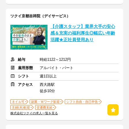
ツクイ京都吉祥院（デイサービス）
【介護スタッフ】業界大手の安心
感＆充実の福利厚生◎幅広い年齢
活躍★正社員登用あり
給与
時給1122～1212円
雇用形態
アルバイト・パート
シフト
週1日以上
アクセス
西大路駅
徒歩10分
ネイル可
副業・Ｗワーク歓迎
シフト自由・自己申告
主婦(夫)歓迎
交通費支給
株式会社ツクイの求人一覧を見る