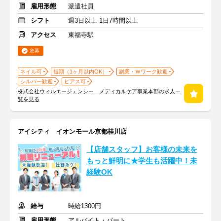
雇用形態
派遣社員
シフト
週3日以上 1日7時間以上
アクセス
東福寺駅
急募
ネイル可
短期（1ヶ月以内OK）
副業・Ｗワーク歓迎
シルバー歓迎
ピアス可
株式会社ウィルエージェンシー メディカルケア事業本部の求人一
覧を見る
アイシティ イオンモール京都桂川店
【店舗スタッフ】お客様の未来を
もっと鮮明に★学生も活躍中！未
経験OK
給与
時給1300円
雇用形態
アルバイト・パート