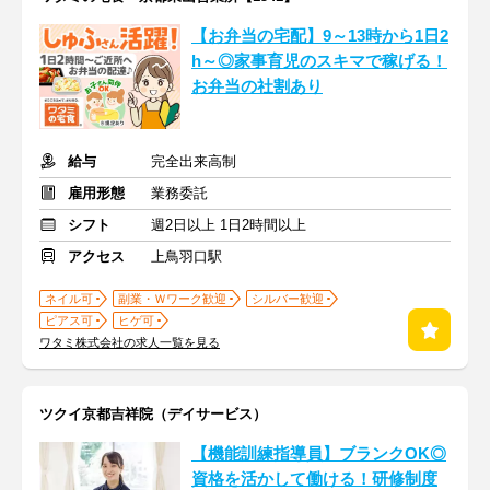
【お弁当の宅配】9～13時から1日2
h～◎家事育児のスキマで稼げる！
お弁当の社割あり
給与
完全出来高制
雇用形態
業務委託
シフト
週2日以上 1日2時間以上
アクセス
上鳥羽口駅
ネイル可
副業・Ｗワーク歓迎
シルバー歓迎
ピアス可
ヒゲ可
ワタミ株式会社の求人一覧を見る
ツクイ京都吉祥院（デイサービス）
【機能訓練指導員】ブランクOK◎
資格を活かして働ける！研修制度