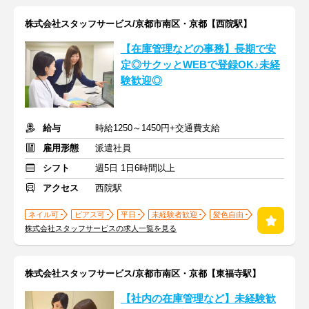
株式会社スタッフサービス/京都市南区・京都【西院駅】
【在庫管理などの事務】長期で安
定◎サクッとWEBで登録OK♪未経
験歓迎◎
給与
時給1250～1450円+交通費支給
雇用形態
派遣社員
シフト
週5日 1日6時間以上
アクセス
西院駅
ネイル可
ピアス可
平日
未経験者歓迎
髪色自由
株式会社スタッフサービスの求人一覧を見る
株式会社スタッフサービス/京都市南区・京都【東福寺駅】
【社内の在庫管理など】未経験歓