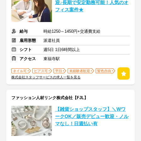
迎♪長期で安定勤務可能！人気のオ
フィス案件★
給与
時給1250～1450円+交通費支給
雇用形態
派遣社員
シフト
週5日 1日6時間以上
アクセス
東福寺駅
ネイル可
ピアス可
平日
未経験者歓迎
髪色自由
株式会社スタッフサービスの求人一覧を見る
ファッション人材リンク株式会社【FJL】
【雑貨ショップスタッフ】＼Wワ
ークOK／販売デビュー歓迎・ノル
マなし！日週払い有