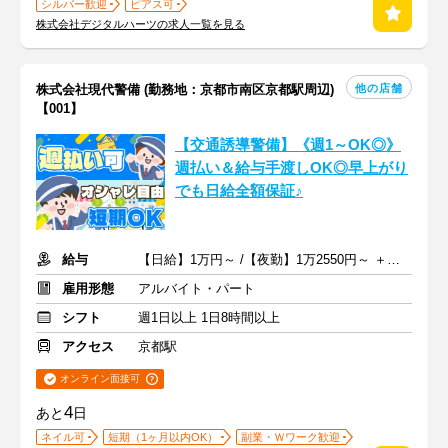
シルバー歓迎
ピアス可
株式会社デジタルハーツの求人一覧を見る
他の店舗
株式会社現代警備 (勤務地：京都市南区京都駅周辺)
【001】
【交通誘導警備】《週1～OK◎》
週払い＆給与手渡しOK◎早上がり
でも日給全額保証♪
給与
【日給】1万円～ /【夜勤】1万2550円～ ＋交通費一部支給
雇用形態
アルバイト・パート
シフト
週1日以上 1日8時間以上
アクセス
京都駅
オンライン面接可
4
あと
日
ネイル可
短期（1ヶ月以内OK）
副業・Ｗワーク歓迎