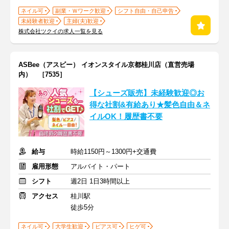
ネイル可
副業・Ｗワーク歓迎
シフト自由・自己申告
未経験者歓迎
主婦(夫)歓迎
株式会社ツクイの求人一覧を見る
ASBee（アスビー） イオンスタイル京都桂川店（直営売場
内） ［7535］
【シューズ販売】未経験歓迎◎お
得な社割&有給あり★髪色自由＆ネ
イルOK！履歴書不要
給与
時給1150円～1300円+交通費
雇用形態
アルバイト・パート
シフト
週2日 1日3時間以上
アクセス
桂川駅
徒歩5分
ネイル可
大学生歓迎
ピアス可
ヒゲ可