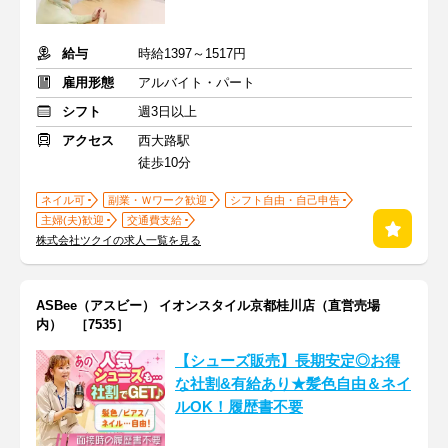
給与
時給1397～1517円
雇用形態
アルバイト・パート
シフト
週3日以上
アクセス
西大路駅
徒歩10分
ネイル可
副業・Ｗワーク歓迎
シフト自由・自己申告
主婦(夫)歓迎
交通費支給
株式会社ツクイの求人一覧を見る
ASBee（アスビー） イオンスタイル京都桂川店（直営売場
内） ［7535］
【シューズ販売】長期安定◎お得
な社割&有給あり★髪色自由＆ネイ
ルOK！履歴書不要