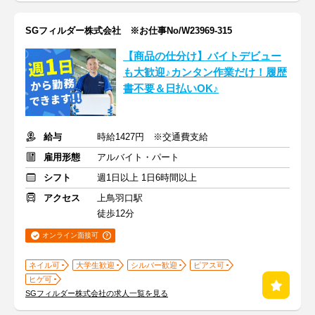
SGフィルダー株式会社 ※お仕事No/W23969-315
【商品の仕分け】バイトデビュー
も大歓迎♪カンタン作業だけ！履歴
書不要＆日払いOK♪
給与
時給1427円 ※交通費支給
雇用形態
アルバイト・パート
シフト
週1日以上 1日6時間以上
アクセス
上鳥羽口駅
徒歩12分
オンライン面接可
ネイル可
大学生歓迎
シルバー歓迎
ピアス可
ヒゲ可
SGフィルダー株式会社の求人一覧を見る