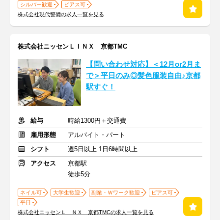
シルバー歓迎
ピアス可
株式会社現代警備の求人一覧を見る
株式会社ニッセンＬＩＮＸ 京都TMC
【問い合わせ対応】＜12月or2月ま
で＞平日のみ◎髪色服装自由♪京都
駅すぐ！
給与
時給1300円＋交通費
雇用形態
アルバイト・パート
シフト
週5日以上 1日6時間以上
アクセス
京都駅
徒歩5分
ネイル可
大学生歓迎
副業・Ｗワーク歓迎
ピアス可
平日
株式会社ニッセンＬＩＮＸ 京都TMCの求人一覧を見る