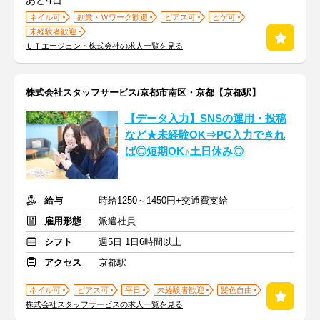
あと
日
ネイル可
副業・Ｗワーク歓迎
ピアス可
ヒゲ可
未経験者歓迎
ＵＴエージェント株式会社の求人一覧を見る
株式会社スタッフサービス/京都市南区・京都【京都駅】
【データ入力】SNSの運用・投稿
など★未経験OK⇒PC入力できれ
ば◎短期OK♪土日休み◎
給与
時給1250～1450円+交通費支給
雇用形態
派遣社員
シフト
週5日 1日6時間以上
アクセス
京都駅
ネイル可
ピアス可
平日
未経験者歓迎
髪色自由
株式会社スタッフサービスの求人一覧を見る