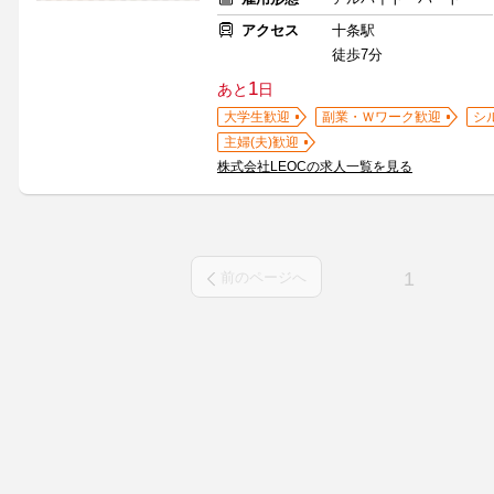
アクセス
十条駅
徒歩7分
1
あと
日
大学生歓迎
副業・Ｗワーク歓迎
シ
主婦(夫)歓迎
株式会社LEOCの求人一覧を見る
1
前のページへ