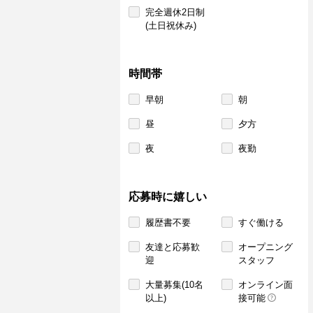
完全週休2日制
(土日祝休み)
時間帯
早朝
朝
昼
夕方
夜
夜勤
応募時に嬉しい
履歴書不要
すぐ働ける
友達と応募歓
オープニング
迎
スタッフ
大量募集(10名
オンライン面
以上)
接可能