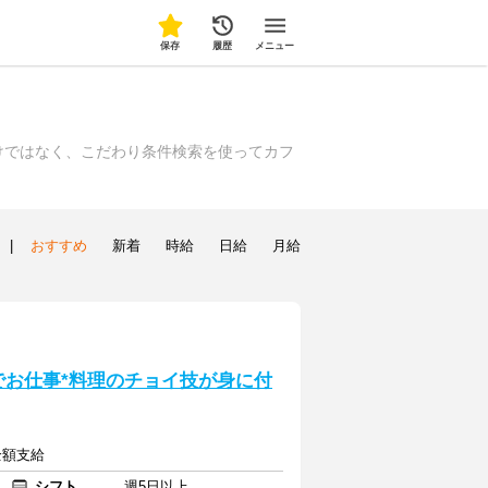
保存
履歴
メニュー
けではなく、こだわり条件検索を使ってカフ
|
おすすめ
新着
時給
日給
月給
でお仕事*料理のチョイ技が身に付
全額支給
シフト
週5日以上