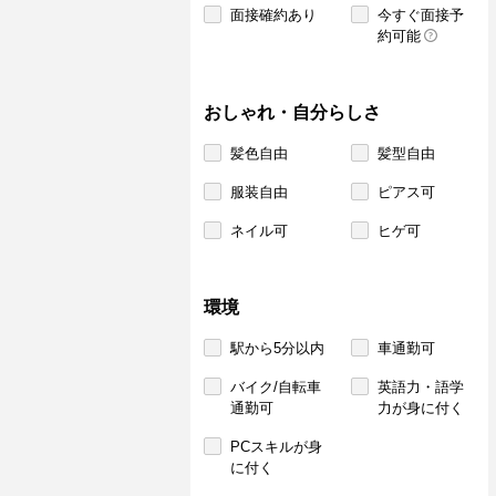
面接確約あり
今すぐ面接予
約可能
おしゃれ・自分らしさ
髪色自由
髪型自由
服装自由
ピアス可
ネイル可
ヒゲ可
環境
駅から5分以内
車通勤可
バイク/自転車
英語力・語学
通勤可
力が身に付く
PCスキルが身
に付く