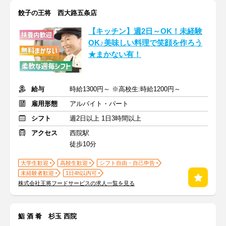
餃子の王将 西大路五条店
【キッチン】週2日～OK！未経験
OK♪美味しい料理で笑顔を作ろう
★まかない有！
給与
時給1300円～ ※高校生:時給1200円～
雇用形態
アルバイト・パート
シフト
週2日以上 1日3時間以上
アクセス
西院駅
徒歩10分
大学生歓迎
高校生歓迎
シフト自由・自己申告
未経験者歓迎
1日4h以内可
株式会社王将フードサービスの求人一覧を見る
鮨 酒 肴 杉玉 西院