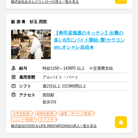
株式会社あきんどスシローの求人一覧を見る
鮨 酒 肴 杉玉 西院
【寿司居酒屋のキッチン】出費の
多い8月にバイト開始♪髪/カラコン
etc.オシャレ自由★
給与
時給1150～1438円 以上 ※交通費支給
雇用形態
アルバイト・パート
シフト
週2日以上 1日3時間以上
アクセス
西院駅
徒歩2分
大学生歓迎
高校生歓迎
副業・Ｗワーク歓迎
シルバー歓迎
ピアス可
株式会社FOOD & LIFE INNOVATIONSの求人一覧を見る