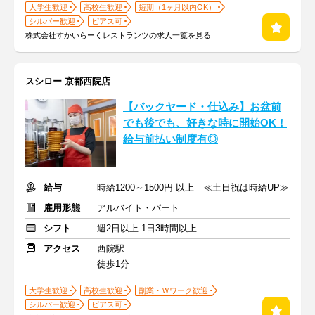
大学生歓迎
高校生歓迎
短期（1ヶ月以内OK）
シルバー歓迎
ピアス可
株式会社すかいらーくレストランツの求人一覧を見る
スシロー 京都西院店
【バックヤード・仕込み】お盆前
でも後でも、好きな時に開始OK！
給与前払い制度有◎
給与
時給1200～1500円 以上 ≪土日祝は時給UP≫
雇用形態
アルバイト・パート
シフト
週2日以上 1日3時間以上
アクセス
西院駅
徒歩1分
大学生歓迎
高校生歓迎
副業・Ｗワーク歓迎
シルバー歓迎
ピアス可