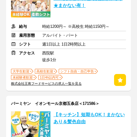
★まかない有！
給与
時給1200円～ ※高校生:時給1150円～
雇用形態
アルバイト・パート
シフト
週1日以上 1日2時間以上
アクセス
西院駅
徒歩1分
大学生歓迎
高校生歓迎
シフト自由・自己申告
未経験者歓迎
1日4h以内可
株式会社王将フードサービスの求人一覧を見る
バーミヤン イオンモール京都五条店＜171586＞
【キッチン】短期もOK！まかない
あり＆髪色自由