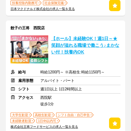
扶養控除内勤務可
社会保険完備
日本マクドナルド株式会社の求人一覧を見る
餃子の王将 西院店
【ホール】未経験OK！週1日～★
笑顔が溢れる職場で働こう♪まかな
い付！扶養内OK
給与
時給1200円～ ※高校生:時給1150円～
雇用形態
アルバイト・パート
シフト
週1日以上 1日2時間以上
アクセス
西院駅
徒歩1分
大学生歓迎
高校生歓迎
シフト自由・自己申告
未経験者歓迎
1日4h以内可
株式会社王将フードサービスの求人一覧を見る