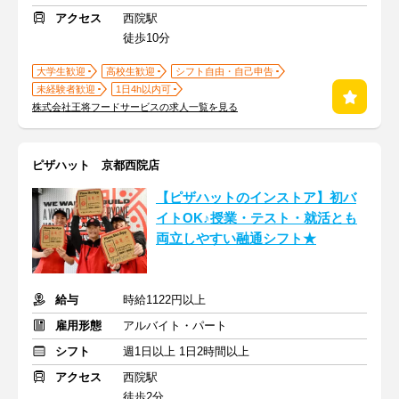
アクセス
西院駅
徒歩10分
大学生歓迎
高校生歓迎
シフト自由・自己申告
未経験者歓迎
1日4h以内可
株式会社王将フードサービスの求人一覧を見る
ピザハット 京都西院店
【ピザハットのインストア】初バ
イトOK♪授業・テスト・就活とも
両立しやすい融通シフト★
給与
時給1122円以上
雇用形態
アルバイト・パート
シフト
週1日以上 1日2時間以上
アクセス
西院駅
徒歩2分