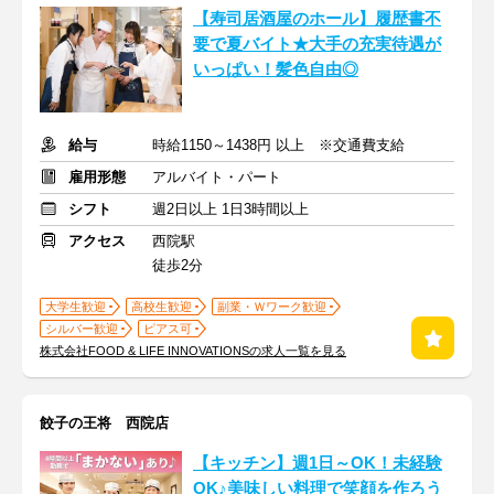
【寿司居酒屋のホール】履歴書不
要で夏バイト★大手の充実待遇が
いっぱい！髪色自由◎
給与
時給1150～1438円 以上 ※交通費支給
雇用形態
アルバイト・パート
シフト
週2日以上 1日3時間以上
アクセス
西院駅
徒歩2分
大学生歓迎
高校生歓迎
副業・Ｗワーク歓迎
シルバー歓迎
ピアス可
株式会社FOOD & LIFE INNOVATIONSの求人一覧を見る
餃子の王将 西院店
【キッチン】週1日～OK！未経験
OK♪美味しい料理で笑顔を作ろう