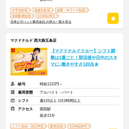
大学生歓迎
高校生歓迎
副業・Ｗワーク歓迎
未経験者歓迎
1日4h以内可
日本ピザハット株式会社 の求人一覧を見る
マクドナルド 西大路五条店
【マクドナルドクルー】シフト調
整は1週ごと！部活後や日中のスキ
マに♪働きやすさ120点★
給与
時給1122円～
雇用形態
アルバイト・パート
シフト
週1日以上 1日2時間以上
アクセス
西院駅
徒歩11分
シフト自由・自己申告
髪色自由
1日4h以内可