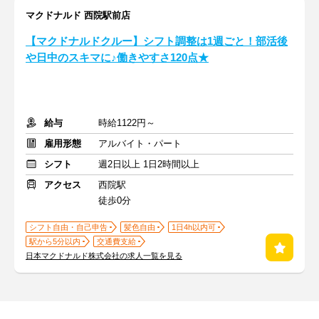
マクドナルド 西院駅前店
【マクドナルドクルー】シフト調整は1週ごと！部活後
や日中のスキマに♪働きやすさ120点★
給与
時給1122円～
雇用形態
アルバイト・パート
シフト
週2日以上 1日2時間以上
アクセス
西院駅
徒歩0分
シフト自由・自己申告
髪色自由
1日4h以内可
駅から5分以内
交通費支給
日本マクドナルド株式会社の求人一覧を見る