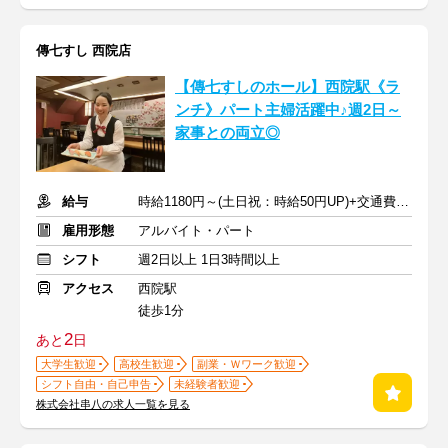
傳七すし 西院店
【傳七すしのホール】西院駅《ラ
ンチ》パート主婦活躍中♪週2日～
家事との両立◎
給与
時給1180円～(土日祝：時給50円UP)+交通費支給
雇用形態
アルバイト・パート
シフト
週2日以上 1日3時間以上
アクセス
西院駅
徒歩1分
2
あと
日
大学生歓迎
高校生歓迎
副業・Ｗワーク歓迎
シフト自由・自己申告
未経験者歓迎
株式会社串八の求人一覧を見る