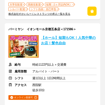
大学生歓迎
高校生歓迎
短期（1ヶ月以内OK）
シルバー歓迎
シフト自由・自己申告
株式会社すかいらーくレストランツの求人一覧を見る
バーミヤン イオンモール京都五条店＜171586＞
【ホール】短期もOK！人気中華の
お店！髪色自由
給与
時給1122円以上＋交通費
雇用形態
アルバイト・パート
シフト
週1日以上 1日2時間以上
アクセス
西院駅
徒歩10分
オンライン面接可