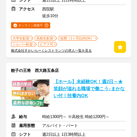
シフト
週1日以上 1日2時間以上
アクセス
西院駅
徒歩10分
オンライン面接可
大学生歓迎
高校生歓迎
短期（1ヶ月以内OK）
シルバー歓迎
ピアス可
株式会社すかいらーくレストランツの求人一覧を見る
餃子の王将 西大路五条店
【ホール】未経験OK！週2日～★
笑顔が溢れる職場で働こう♪まかな
い付！扶養内OK
給与
時給1300円～ ※高校生:時給1200円～
雇用形態
アルバイト・パート
シフト
週2日以上 1日3時間以上