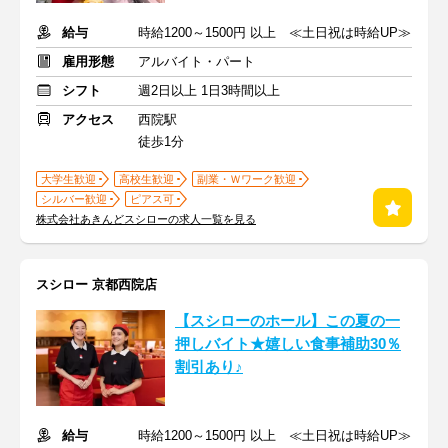
給与
時給1200～1500円 以上 ≪土日祝は時給UP≫
雇用形態
アルバイト・パート
シフト
週2日以上 1日3時間以上
アクセス
西院駅
徒歩1分
大学生歓迎
高校生歓迎
副業・Ｗワーク歓迎
シルバー歓迎
ピアス可
株式会社あきんどスシローの求人一覧を見る
スシロー 京都西院店
【スシローのホール】この夏の一
押しバイト★嬉しい食事補助30％
割引あり♪
給与
時給1200～1500円 以上 ≪土日祝は時給UP≫