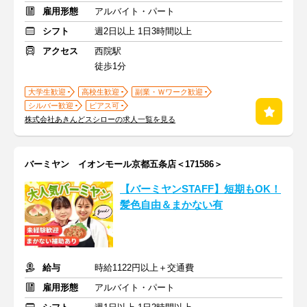
雇用形態
アルバイト・パート
シフト
週2日以上 1日3時間以上
アクセス
西院駅
徒歩1分
大学生歓迎
高校生歓迎
副業・Ｗワーク歓迎
シルバー歓迎
ピアス可
株式会社あきんどスシローの求人一覧を見る
バーミヤン イオンモール京都五条店＜171586＞
【バーミヤンSTAFF】短期もOK！
髪色自由＆まかない有
給与
時給1122円以上＋交通費
雇用形態
アルバイト・パート