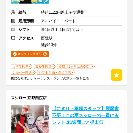
給与
時給1122円以上＋交通費
雇用形態
アルバイト・パート
シフト
週1日以上 1日2時間以上
アクセス
西院駅
徒歩10分
オンライン面接可
大学生歓迎
高校生歓迎
短期（1ヶ月以内OK）
シルバー歓迎
シフト自由・自己申告
株式会社すかいらーくレストランツの求人一覧を見る
スシロー 京都西院店
【にぎり・軍艦スタッフ】履歴書
不要！この夏スシローの一員に★
シフトは1週間ごと提出◎