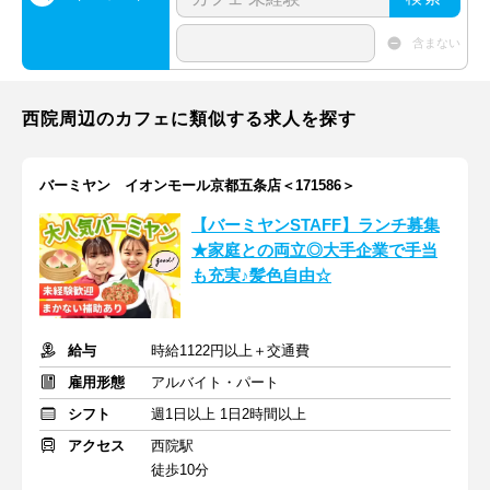
含まない
西院周辺のカフェに類似する求人を探す
バーミヤン イオンモール京都五条店＜171586＞
【バーミヤンSTAFF】ランチ募集
★家庭との両立◎大手企業で手当
も充実♪髪色自由☆
給与
時給1122円以上＋交通費
雇用形態
アルバイト・パート
シフト
週1日以上 1日2時間以上
アクセス
西院駅
徒歩10分