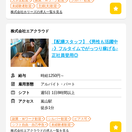
大学生歓迎
副業・Ｗワーク歓迎
シルバー歓迎
未経験者歓迎
主婦(夫)歓迎
株式会社ホリーズの求人一覧を見る
株式会社エアクラウド
【配膳スタッフ】《男性も活躍中
♪》フルタイムでがっつり稼げる♪
正社員登用◎
給与
時給1250円～
雇用形態
アルバイト・パート
シフト
週5日 1日8時間以上
アクセス
嵐山駅
徒歩1分
副業・Ｗワーク歓迎
シルバー歓迎
ピアス可
シフト自由・自己申告
未経験者歓迎
株式会社エアクラウドの求人一覧を見る