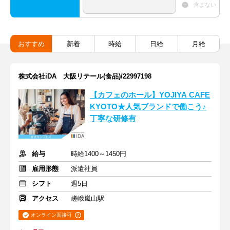
含まない
おすすめ
新着
時給
日給
月給
株式会社iDA 大阪リテール(食品)/22997198
【カフェのホール】YOJIYA CAFE
KYOTO★人気ブランドで働こう♪
丁寧な研修有
給与
時給1400～1450円
雇用形態
派遣社員
シフト
週5日
アクセス
嵯峨嵐山駅
オンライン面接可