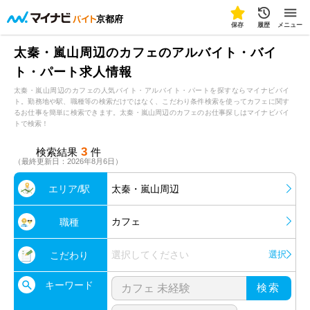
京都府
保存
履歴
メニュー
太秦・嵐山周辺のカフェのアルバイト・バイ
ト・パート求人情報
太秦・嵐山周辺のカフェの人気バイト・アルバイト・パートを探すならマイナビバイ
ト。勤務地や駅、職種等の検索だけではなく、こだわり条件検索を使ってカフェに関す
るお仕事を簡単に検索できます。太秦・嵐山周辺のカフェのお仕事探しはマイナビバイ
トで検索！
3
検索結果
件
（最終更新日：2026年8月6日）
エリア/駅
太秦・嵐山周辺
カフェ
職種
選択してください
選択
こだわり
キーワード
検索