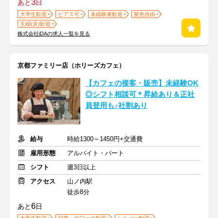
3
あと
日
大学生歓迎
ピアス可
未経験者歓迎
髪色自由
主婦(夫)歓迎
株式会社iDAの求人一覧を見る
京都ファミリー店（ホリーズカフェ）
【カフェの接客・販売】未経験OK
◎シフト相談可＊昇給あり＆正社
員登用も♪社割あり
給与
時給1300～1450円+交通費
雇用形態
アルバイト・パート
シフト
週3日以上
アクセス
山ノ内駅
徒歩8分
6
あと
日