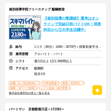
個別指導学院フリーステップ 醍醐教室
【個別指導の塾講師】選考はオン
ラインで完結◎初バイトOK！得意
科目から◎大学生活躍中♪
給与
1コマ（80分）1680～3070円＋授業前後手当500円＋交通費全額支給
雇用形態
アルバイト・パート
シフト
週1日以上 1日1.5時間以上
アクセス
醍醐駅
徒歩1分
短期（1ヶ月以内OK）
大学生歓迎
単発（1日OK）
副業・Ｗワーク歓迎
シフト自由・自己申告
株式会社成学社の求人一覧を見る
バーミヤン 京都新堀川店＜171583＞