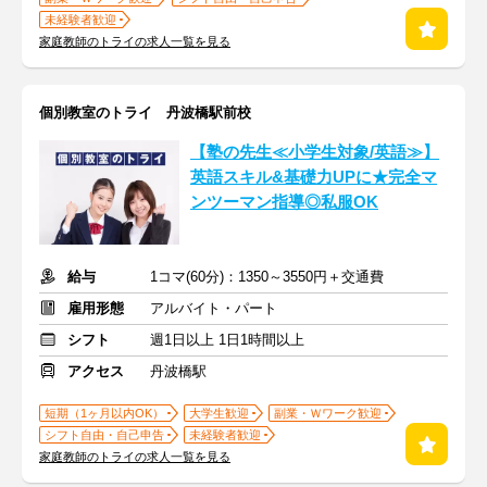
未経験者歓迎
家庭教師のトライの求人一覧を見る
個別教室のトライ 丹波橋駅前校
【塾の先生≪小学生対象/英語≫】
英語スキル&基礎力UPに★完全マ
ンツーマン指導◎私服OK
給与
1コマ(60分)：1350～3550円＋交通費
雇用形態
アルバイト・パート
シフト
週1日以上 1日1時間以上
アクセス
丹波橋駅
短期（1ヶ月以内OK）
大学生歓迎
副業・Ｗワーク歓迎
シフト自由・自己申告
未経験者歓迎
家庭教師のトライの求人一覧を見る