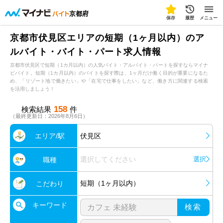
京都府
保存
履歴
メニュー
京都市伏見区エリアの短期（1ヶ月以内）のア
ルバイト・バイト・パート求人情報
京都市伏見区で短期（1カ月以内）の人気バイト・アルバイト・パートを探すならマイナ
ビバイト。短期（1カ月以内）のバイトを探す際は、1ヶ月だけ働く目的が重要になるた
め、「リゾート地で働きたい」や「在宅で仕事をしたい」など、働き方に関連する検索
を活用しましょう！
158
検索結果
件
（最終更新日：2026年8月6日）
エリア/駅
伏見区
選択してください
選択
職種
短期（1ヶ月以内）
こだわり
キーワード
検索