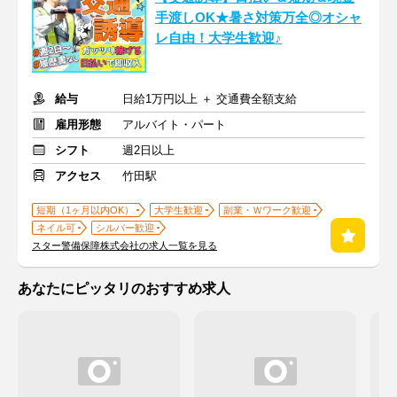
手渡しOK★暑さ対策万全◎オシャ
レ自由！大学生歓迎♪
給与
日給1万円以上 ＋ 交通費全額支給
雇用形態
アルバイト・パート
シフト
週2日以上
アクセス
竹田駅
短期（1ヶ月以内OK）
大学生歓迎
副業・Ｗワーク歓迎
ネイル可
シルバー歓迎
スター警備保障株式会社の求人一覧を見る
あなたにピッタリのおすすめ求人