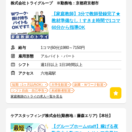
株式会社トライグループ ※勤務地：京都府京都市
【家庭教師】3分で教師登録完了★
教材準備なし！すきま時間で1コマ
60分から指導OK
給与
1コマ(60分)1980～7150円
雇用形態
アルバイト・パート
シフト
週1日以上 1日1時間以上
アクセス
六地蔵駅
短期（1ヶ月以内OK）
大学生歓迎
副業・Ｗワーク歓迎
シフト自由・自己申告
未経験者歓迎
家庭教師のトライの求人一覧を見る
ケアスタッフィング株式会社(勤務地：藤森エリア)【本社】
【グループホームstaff】稼げる夜