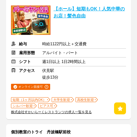
【ホール】短期もOK！人気中華の
お店！髪色自由
給与
時給1122円以上＋交通費
雇用形態
アルバイト・パート
シフト
週1日以上 1日2時間以上
アクセス
伏見駅
徒歩13分
オンライン面接可
短期（1ヶ月以内OK）
大学生歓迎
高校生歓迎
シルバー歓迎
ピアス可
株式会社すかいらーくレストランツの求人一覧を見る
個別教室のトライ 丹波橋駅前校