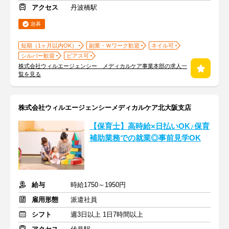
アクセス
丹波橋駅
急募
短期（1ヶ月以内OK）
副業・Ｗワーク歓迎
ネイル可
シルバー歓迎
ピアス可
株式会社ウィルエージェンシー メディカルケア事業本部の求人一
覧を見る
株式会社ウィルエージェンシーメディカルケア北大阪支店
【保育士】高時給×日払いOK♪保育
補助業務での就業◎事前見学OK
給与
時給1750～1950円
雇用形態
派遣社員
シフト
週3日以上 1日7時間以上