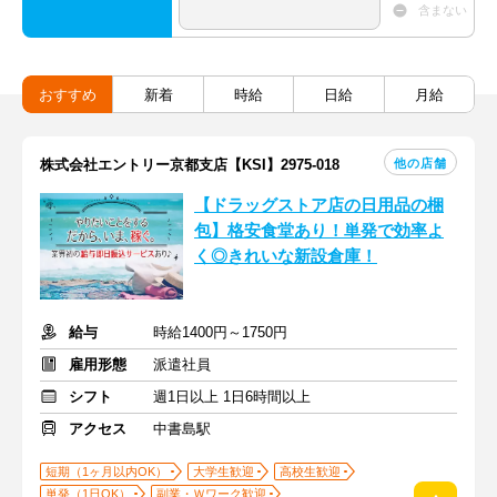
含まない
おすすめ
新着
時給
日給
月給
他の店舗
株式会社エントリー京都支店【KSI】2975-018
【ドラッグストア店の日用品の梱
包】格安食堂あり！単発で効率よ
く◎きれいな新設倉庫！
給与
時給1400円～1750円
雇用形態
派遣社員
シフト
週1日以上 1日6時間以上
アクセス
中書島駅
短期（1ヶ月以内OK）
大学生歓迎
高校生歓迎
単発（1日OK）
副業・Ｗワーク歓迎