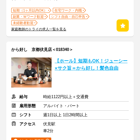
短期（1ヶ月以内OK）
在宅ワーク・内職
副業・Ｗワーク歓迎
シフト自由・自己申告
未経験者歓迎
家庭教師のトライの求人一覧を見る
から好し 京都伏見店＜018340＞
【ホール】短期もOK！ジューシー
×サク旨＝から好し！髪色自由
給与
時給1122円以上＋交通費
雇用形態
アルバイト・パート
シフト
週1日以上 1日2時間以上
アクセス
伏見駅
車2分