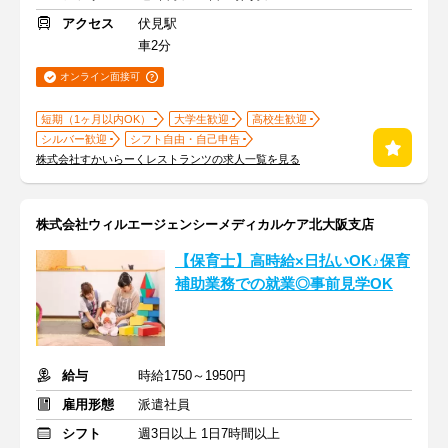
アクセス
伏見駅
車2分
オンライン面接可
短期（1ヶ月以内OK）
大学生歓迎
高校生歓迎
シルバー歓迎
シフト自由・自己申告
株式会社すかいらーくレストランツの求人一覧を見る
株式会社ウィルエージェンシーメディカルケア北大阪支店
【保育士】高時給×日払いOK♪保育
補助業務での就業◎事前見学OK
給与
時給1750～1950円
雇用形態
派遣社員
シフト
週3日以上 1日7時間以上