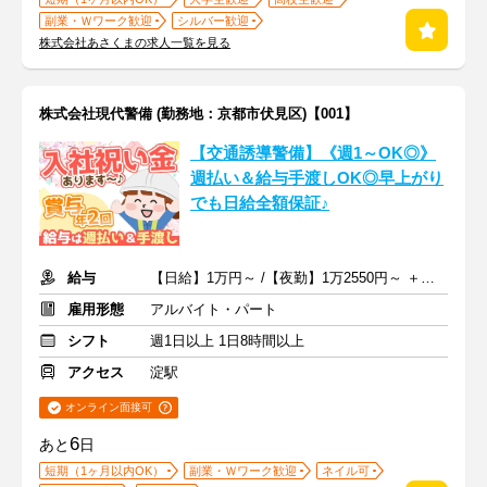
副業・Ｗワーク歓迎
シルバー歓迎
株式会社あさくまの求人一覧を見る
株式会社現代警備 (勤務地：京都市伏見区)【001】
【交通誘導警備】《週1～OK◎》
週払い＆給与手渡しOK◎早上がり
でも日給全額保証♪
給与
【日給】1万円～ /【夜勤】1万2550円～ ＋交通費一部支給
雇用形態
アルバイト・パート
シフト
週1日以上 1日8時間以上
アクセス
淀駅
オンライン面接可
6
あと
日
短期（1ヶ月以内OK）
副業・Ｗワーク歓迎
ネイル可