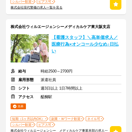
シルバー歓迎
ピアス可
株式会社現代警備の求人一覧を見る
株式会社ウィルエージェンシーメディカルケア東大阪支店
【看護スタッフ】＼高単価求人／
医療行為×オンコール少なめ♪日払
い
給与
時給2500～2700円
雇用形態
派遣社員
シフト
週3日以上 1日7時間以上
アクセス
醍醐駅
急募
短期（1ヶ月以内OK）
副業・Ｗワーク歓迎
ネイル可
シルバー歓迎
ピアス可
株式会社ウィルエージェンシー メディカルケア事業本部の求人一