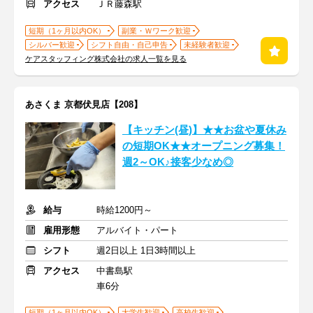
アクセス
ＪＲ藤森駅
短期（1ヶ月以内OK）
副業・Ｗワーク歓迎
シルバー歓迎
シフト自由・自己申告
未経験者歓迎
ケアスタッフィング株式会社の求人一覧を見る
あさくま 京都伏見店【208】
【キッチン(昼)】★★お盆や夏休み
の短期OK★★オープニング募集！
週2～OK♪接客少なめ◎
給与
時給1200円～
雇用形態
アルバイト・パート
シフト
週2日以上 1日3時間以上
アクセス
中書島駅
車6分
短期（1ヶ月以内OK）
大学生歓迎
高校生歓迎