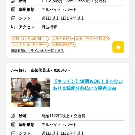
給与
1コマ(60分)：1350～3550円＋交通費
雇用形態
アルバイト・パート
シフト
週1日以上 1日1時間以上
アクセス
丹波橋駅
短期（1ヶ月以内OK）
大学生歓迎
副業・Ｗワーク歓迎
シフト自由・自己申告
未経験者歓迎
家庭教師のトライの求人一覧を見る
から好し 京都伏見店＜018340＞
【キッチン】短期もOK！まかない
あり＆稼働分前払い☆髪色自由
給与
時給1122円以上＋交通費
雇用形態
アルバイト・パート
シフト
週1日以上 1日2時間以上