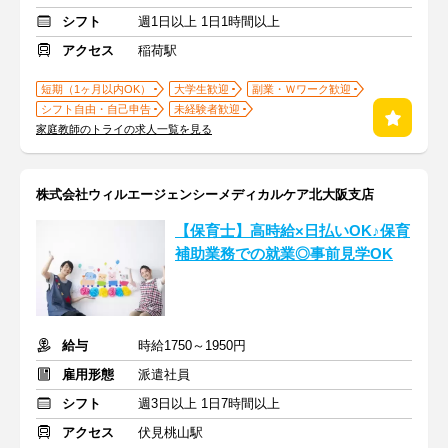
シフト
週1日以上 1日1時間以上
アクセス
稲荷駅
短期（1ヶ月以内OK）
大学生歓迎
副業・Ｗワーク歓迎
シフト自由・自己申告
未経験者歓迎
家庭教師のトライの求人一覧を見る
株式会社ウィルエージェンシーメディカルケア北大阪支店
【保育士】高時給×日払いOK♪保育
補助業務での就業◎事前見学OK
給与
時給1750～1950円
雇用形態
派遣社員
シフト
週3日以上 1日7時間以上
アクセス
伏見桃山駅