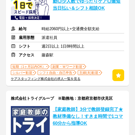
勤◎少人数でゆったりケア◎最短
当日払い＆シフト相談OK
給与
時給2060円以上+交通費全額支給
雇用形態
派遣社員
シフト
週2日以上 1日8時間以上
アクセス
藤森駅
短期（1ヶ月以内OK）
副業・Ｗワーク歓迎
シルバー歓迎
シフト自由・自己申告
主婦(夫)歓迎
ケアスタッフィング株式会社の求人一覧を見る
株式会社トライグループ ※勤務地：京都府京都市伏見区
【家庭教師】3分で教師登録完了★
教材準備なし！すきま時間で1コマ
60分から指導OK