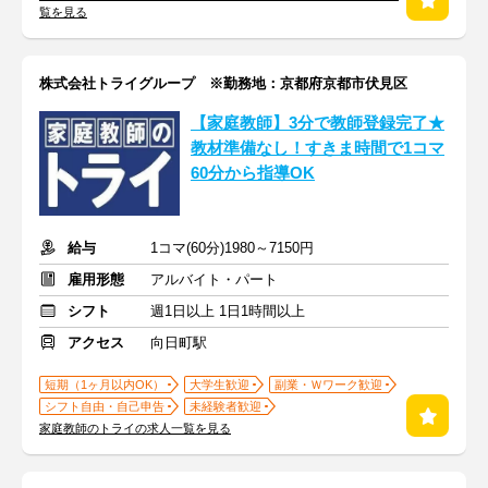
覧を見る
株式会社トライグループ ※勤務地：京都府京都市伏見区
【家庭教師】3分で教師登録完了★
教材準備なし！すきま時間で1コマ
60分から指導OK
給与
1コマ(60分)1980～7150円
雇用形態
アルバイト・パート
シフト
週1日以上 1日1時間以上
アクセス
向日町駅
短期（1ヶ月以内OK）
大学生歓迎
副業・Ｗワーク歓迎
シフト自由・自己申告
未経験者歓迎
家庭教師のトライの求人一覧を見る