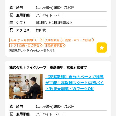
給与
1コマ(60分)1980～7150円
雇用形態
アルバイト・パート
シフト
週1日以上 1日1時間以上
アクセス
竹田駅
短期（1ヶ月以内OK）
大学生歓迎
副業・Ｗワーク歓迎
シフト自由・自己申告
未経験者歓迎
家庭教師のトライの求人一覧を見る
株式会社トライグループ ※勤務地：京都府京都市
【家庭教師】自分のペースで指導
が可能！高報酬スタート◎初バイ
ト歓迎★副業・WワークOK
給与
1コマ(60分)1980～7150円
雇用形態
アルバイト・パート