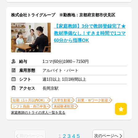
株式会社トライグループ ※勤務地：京都府京都市伏見区
【家庭教師】3分で教師登録完了★
教材準備なし！すきま時間で1コマ
60分から指導OK
給与
1コマ(60分)1980～7150円
雇用形態
アルバイト・パート
シフト
週1日以上 1日1時間以上
アクセス
長岡京駅
短期（1ヶ月以内OK）
大学生歓迎
副業・Ｗワーク歓迎
シフト自由・自己申告
未経験者歓迎
家庭教師のトライの求人一覧を見る
1
2
3
4
5
前のページへ
次のページへ