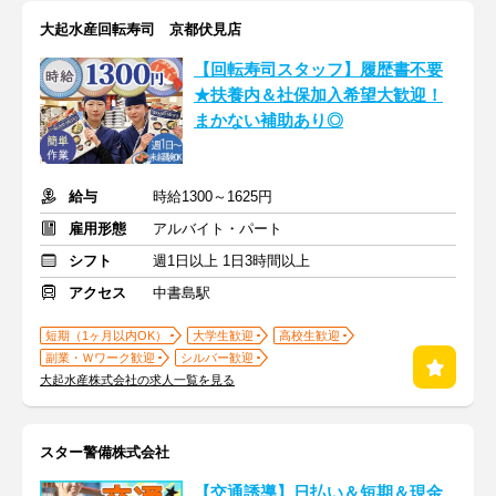
大起水産回転寿司 京都伏見店
【回転寿司スタッフ】履歴書不要
★扶養内＆社保加入希望大歓迎！
まかない補助あり◎
給与
時給1300～1625円
雇用形態
アルバイト・パート
シフト
週1日以上 1日3時間以上
アクセス
中書島駅
短期（1ヶ月以内OK）
大学生歓迎
高校生歓迎
副業・Ｗワーク歓迎
シルバー歓迎
大起水産株式会社の求人一覧を見る
スター警備株式会社
【交通誘導】日払い＆短期＆現金