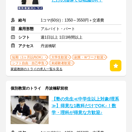
だけの指導で◎私服OK！
給与
1コマ(60分)：1350～3550円＋交通費
雇用形態
アルバイト・パート
シフト
週1日以上 1日1時間以上
アクセス
丹波橋駅
短期（1ヶ月以内OK）
大学生歓迎
副業・Ｗワーク歓迎
シフト自由・自己申告
未経験者歓迎
家庭教師のトライの求人一覧を見る
個別教室のトライ 丹波橋駅前校
【塾の先生≪中学生以上対象/理系
≫】得意な1教科だけでOK♪！数
学・理科が得意な方歓迎♪