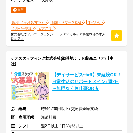
アクセス
伏見駅
急募
短期（1ヶ月以内OK）
副業・Ｗワーク歓迎
ネイル可
シルバー歓迎
ピアス可
株式会社ウィルエージェンシー メディカルケア事業本部の求人一
覧を見る
ケアスタッフィング株式会社(勤務地：ＪＲ藤森エリア)【本
社】
【デイサービスstaff】未経験OK！
日常生活のサポートメイン♪週2日
～無理なくお仕事OK★
給与
時給1700円以上+交通費全額支給
雇用形態
派遣社員
シフト
週2日以上 1日6時間以上