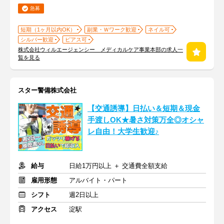
急募
短期（1ヶ月以内OK）
副業・Ｗワーク歓迎
ネイル可
シルバー歓迎
ピアス可
株式会社ウィルエージェンシー メディカルケア事業本部の求人一
覧を見る
スター警備株式会社
【交通誘導】日払い＆短期＆現金
手渡しOK★暑さ対策万全◎オシャ
レ自由！大学生歓迎♪
給与
日給1万円以上 ＋ 交通費全額支給
雇用形態
アルバイト・パート
シフト
週2日以上
アクセス
淀駅