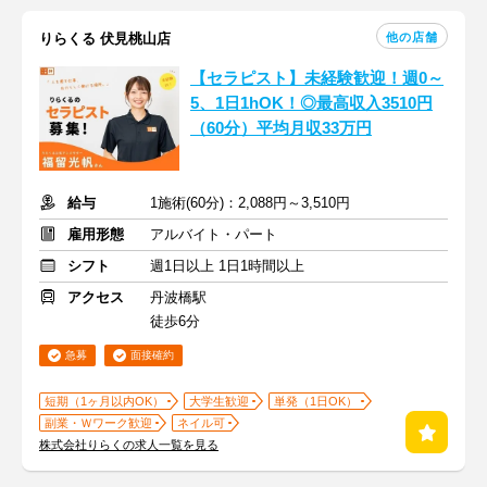
他の店舗
りらくる 伏見桃山店
【セラピスト】未経験歓迎！週0～
5、1日1hOK！◎最高収入3510円
（60分）平均月収33万円
給与
1施術(60分)：2,088円～3,510円
雇用形態
アルバイト・パート
シフト
週1日以上 1日1時間以上
アクセス
丹波橋駅
徒歩6分
急募
面接確約
短期（1ヶ月以内OK）
大学生歓迎
単発（1日OK）
副業・Ｗワーク歓迎
ネイル可
株式会社りらくの求人一覧を見る