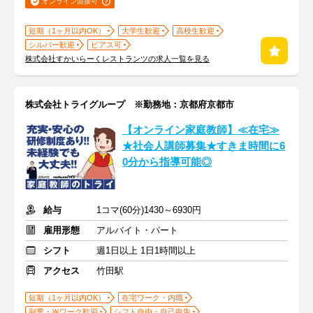
オンライン面接可
短期（1ヶ月以内OK）
大学生歓迎
高校生歓迎
シルバー歓迎
ピアス可
株式会社すかいらーくレストランツの求人一覧を見る
株式会社トライグループ ※勤務地：京都府京都市
【オンライン家庭教師】≪在宅≫
★社会人講師募集★すきま時間に6
0分から指導可能◎
給与
1コマ(60分)1430～6930円
雇用形態
アルバイト・パート
シフト
週1日以上 1日1時間以上
アクセス
竹田駅
短期（1ヶ月以内OK）
在宅ワーク・内職
副業・Ｗワーク歓迎
シフト自由・自己申告