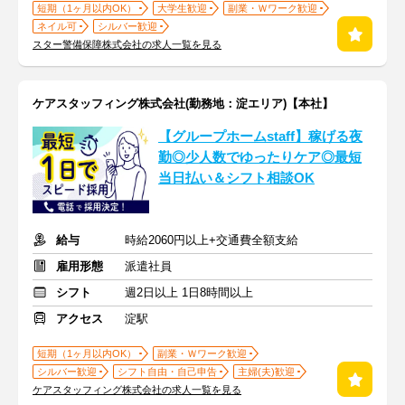
短期（1ヶ月以内OK）
大学生歓迎
副業・Ｗワーク歓迎
ネイル可
シルバー歓迎
スター警備保障株式会社の求人一覧を見る
ケアスタッフィング株式会社(勤務地：淀エリア)【本社】
【グループホームstaff】稼げる夜
勤◎少人数でゆったりケア◎最短
当日払い＆シフト相談OK
給与
時給2060円以上+交通費全額支給
雇用形態
派遣社員
シフト
週2日以上 1日8時間以上
アクセス
淀駅
短期（1ヶ月以内OK）
副業・Ｗワーク歓迎
シルバー歓迎
シフト自由・自己申告
主婦(夫)歓迎
ケアスタッフィング株式会社の求人一覧を見る