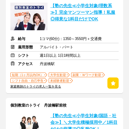
【塾の先生≪小学生対象/理数系
≫】完全マンツーマン指導！私服
◎得意な1科目だけでOK
給与
1コマ(60分)：1350～3550円＋交通費
雇用形態
アルバイト・パート
シフト
週1日以上 1日1時間以上
アクセス
丹波橋駅
短期（1ヶ月以内OK）
大学生歓迎
副業・Ｗワーク歓迎
シフト自由・自己申告
未経験者歓迎
家庭教師のトライの求人一覧を見る
個別教室のトライ 丹波橋駅前校
【塾の先生≪小学生対象/国語・社
会≫】＼大学生積極採用中／1科目