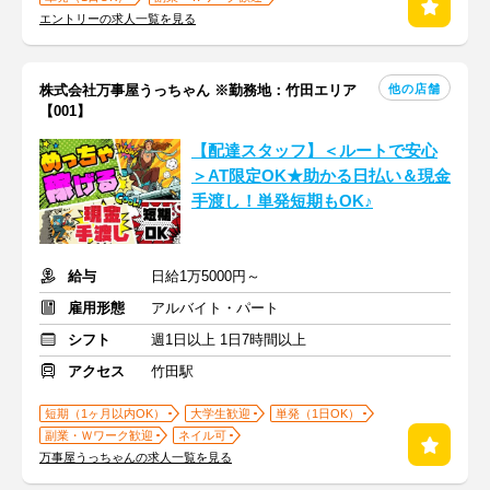
エントリーの求人一覧を見る
他の店舗
株式会社万事屋うっちゃん ※勤務地：竹田エリア
【001】
【配達スタッフ】＜ルートで安心
＞AT限定OK★助かる日払い＆現金
手渡し！単発短期もOK♪
給与
日給1万5000円～
雇用形態
アルバイト・パート
シフト
週1日以上 1日7時間以上
アクセス
竹田駅
短期（1ヶ月以内OK）
大学生歓迎
単発（1日OK）
副業・Ｗワーク歓迎
ネイル可
万事屋うっちゃんの求人一覧を見る