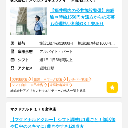
株式会社アメリカンセキュリティー ※岩滝口エリア
【福井県内の公共施設警備】未経
験⇒時給1550円★遠方からの応募
も◎週払い相談OK！寮あり
給与
施設1級/時給1800円 施設2級/時給1600円 未経験/時給1550円
雇用形態
アルバイト・パート
シフト
週1日 1日3時間以上
アクセス
岩滝口駅
大学生歓迎
副業・Ｗワーク歓迎
シルバー歓迎
シフト自由・自己申告
未経験者歓迎
株式会社アメリカンセキュリティーの求人一覧を見る
マクドナルド １７６宮津店
【マクドナルドクルー】シフト調整は1週ごと！部活後
や日中のスキマに♪働きやすさ120点★