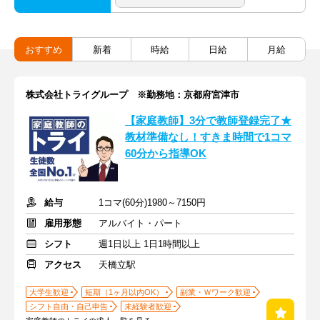
おすすめ
新着
時給
日給
月給
株式会社トライグループ ※勤務地：京都府宮津市
【家庭教師】3分で教師登録完了★
教材準備なし！すきま時間で1コマ
60分から指導OK
給与
1コマ(60分)1980～7150円
雇用形態
アルバイト・パート
シフト
週1日以上 1日1時間以上
アクセス
天橋立駅
大学生歓迎
短期（1ヶ月以内OK）
副業・Ｗワーク歓迎
シフト自由・自己申告
未経験者歓迎