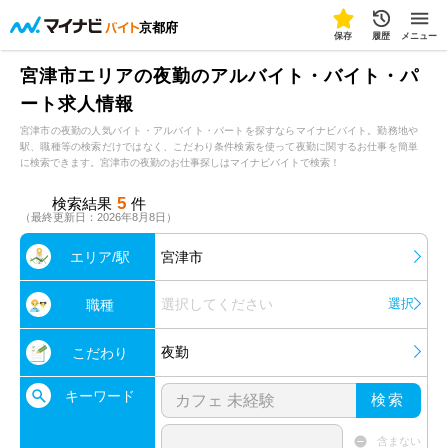
京都府
保存
履歴
メニュー
宮津市エリアの夜勤のアルバイト・バイト・パ
ート求人情報
宮津市の夜勤の人気バイト・アルバイト・パートを探すならマイナビバイト。勤務地や
駅、職種等の検索だけではなく、こだわり条件検索を使って夜勤に関するお仕事を簡単
に検索できます。宮津市の夜勤のお仕事探しはマイナビバイトで検索！
5
検索結果
件
（最終更新日：2026年8月8日）
エリア/駅
宮津市
選択してください
選択
職種
夜勤
こだわり
キーワード
検索
含まない