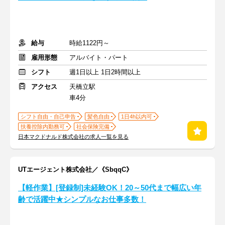
給与
時給1122円～
雇用形態
アルバイト・パート
シフト
週1日以上 1日2時間以上
アクセス
天橋立駅
車4分
シフト自由・自己申告
髪色自由
1日4h以内可
扶養控除内勤務可
社会保険完備
日本マクドナルド株式会社の求人一覧を見る
UTエージェント株式会社／《SbqqC》
【軽作業】[登録制]未経験OK！20～50代まで幅広い年
齢で活躍中★シンプルなお仕事多数！