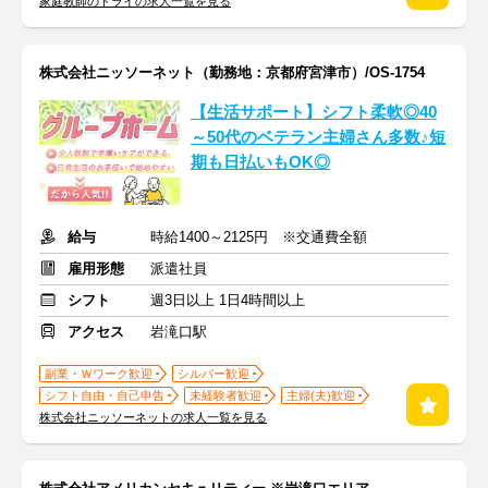
家庭教師のトライの求人一覧を見る
株式会社ニッソーネット（勤務地：京都府宮津市）/OS-1754
【生活サポート】シフト柔軟◎40
～50代のベテラン主婦さん多数♪短
期も日払いもOK◎
給与
時給1400～2125円 ※交通費全額
雇用形態
派遣社員
シフト
週3日以上 1日4時間以上
アクセス
岩滝口駅
副業・Ｗワーク歓迎
シルバー歓迎
シフト自由・自己申告
未経験者歓迎
主婦(夫)歓迎
株式会社ニッソーネットの求人一覧を見る