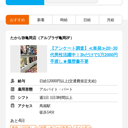
おすすめ
新着
時給
日給
月給
たから弥亀岡店（アルプラザ亀岡2F）
【アンケート調査】≪単発≫20~30
代男性活躍中！3hだけで1万2000円
手渡し★履歴書不要
給与
日給12000円以上(交通費規定支給)
雇用形態
アルバイト・パート
シフト
週1日 1日3時間以上
アクセス
馬堀駅
徒歩14分
4
あと
日
単発（1日OK）
副業・Ｗワーク歓迎
ネイル可