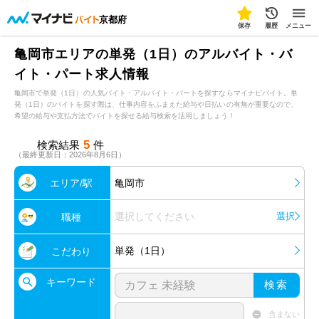
京都府
保存
履歴
メニュー
亀岡市エリアの単発（1日）のアルバイト・バ
イト・パート求人情報
亀岡市で単発（1日）の人気バイト・アルバイト・パートを探すならマイナビバイト。単
発（1日）のバイトを探す際は、仕事内容をふまえた給与や日払いの有無が重要なので、
希望の給与や支払方法でバイトを探せる給与検索を活用しましょう！
5
検索結果
件
（最終更新日：2026年8月6日）
エリア/駅
亀岡市
選択してください
選択
職種
単発（1日）
こだわり
キーワード
検索
含まない