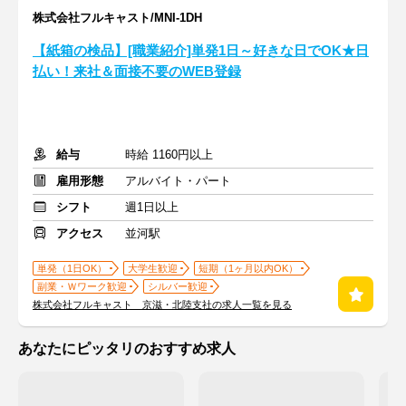
株式会社フルキャスト/MNI-1DH
【紙箱の検品】[職業紹介]単発1日～好きな日でOK★日
払い！来社＆面接不要のWEB登録
給与
時給 1160円以上
雇用形態
アルバイト・パート
シフト
週1日以上
アクセス
並河駅
単発（1日OK）
大学生歓迎
短期（1ヶ月以内OK）
副業・Ｗワーク歓迎
シルバー歓迎
株式会社フルキャスト 京滋・北陸支社の求人一覧を見る
あなたにピッタリのおすすめ求人