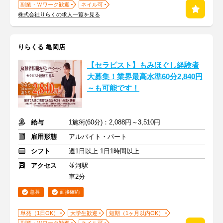
副業・Ｗワーク歓迎
ネイル可
株式会社りらくの求人一覧を見る
りらくる 亀岡店
【セラピスト】もみほぐし経験者
大募集！業界最高水準60分2,840円
～も可能です！
給与
1施術(60分)：2,088円～3,510円
雇用形態
アルバイト・パート
シフト
週1日以上 1日1時間以上
アクセス
並河駅
車2分
急募
面接確約
単発（1日OK）
大学生歓迎
短期（1ヶ月以内OK）