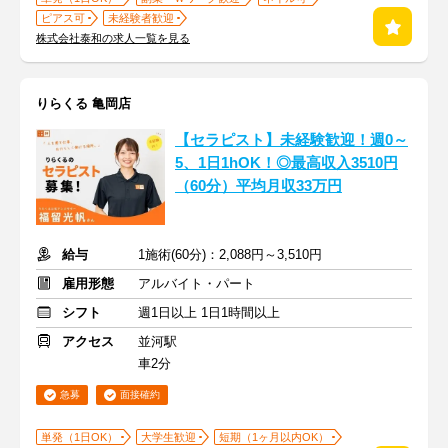
ピアス可
未経験者歓迎
株式会社泰和の求人一覧を見る
りらくる 亀岡店
【セラピスト】未経験歓迎！週0～
5、1日1hOK！◎最高収入3510円
（60分）平均月収33万円
給与
1施術(60分)：2,088円～3,510円
雇用形態
アルバイト・パート
シフト
週1日以上 1日1時間以上
アクセス
並河駅
車2分
急募
面接確約
単発（1日OK）
大学生歓迎
短期（1ヶ月以内OK）