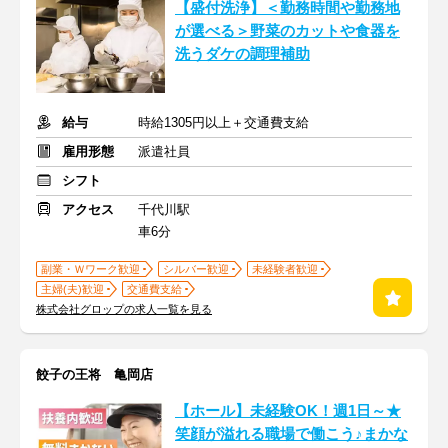
【盛付洗浄】＜勤務時間や勤務地
が選べる＞野菜のカットや食器を
洗うダケの調理補助
給与
時給1305円以上＋交通費支給
雇用形態
派遣社員
シフト
アクセス
千代川駅
車6分
副業・Ｗワーク歓迎
シルバー歓迎
未経験者歓迎
主婦(夫)歓迎
交通費支給
株式会社グロップの求人一覧を見る
餃子の王将 亀岡店
【ホール】未経験OK！週1日～★
笑顔が溢れる職場で働こう♪まかな