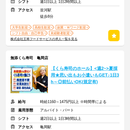
シフト
週1日以上 1日2時間以上
アクセス
並河駅
徒歩8分
大学生歓迎
高校生歓迎
副業・Ｗワーク歓迎
シフト自由・自己申告
未経験者歓迎
株式会社王将フードサービスの求人一覧を見る
無添くら寿司 亀岡店
【くら寿司のホール】<週2~>夏採
用★思い出もお小遣いもGET♪1日3
h～◎前払いOK(規定有)
給与
時給1160～1475円以上 ※時間帯による
雇用形態
アルバイト・パート
シフト
週2日以上 1日3時間以上
アクセス
亀岡駅