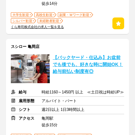
徒歩14分
大学生歓迎
高校生歓迎
副業・Ｗワーク歓迎
シルバー歓迎
未経験者歓迎
くら寿司株式会社の求人一覧を見る
スシロー 亀岡店
【バックヤード・仕込み】お盆前
でも後でも、好きな時に開始OK！
給与前払い制度有◎
給与
時給1160～1450円 以上 ≪土日祝は時給UP≫
雇用形態
アルバイト・パート
シフト
週2日以上 1日3時間以上
アクセス
亀岡駅
徒歩15分