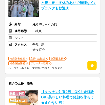
と春・夏・冬休みありで無理なく♪
ブランクも歓迎★
給与
月給19万～25万円
雇用形態
正社員
シフト
アクセス
千代川駅
徒歩17分
未経験者歓迎
主婦(夫)歓迎
交通費支給
社会保険完備
フリーター歓迎
ハーベストネクスト株式会社の求人一覧を見る
餃子の王将 篠店
【キッチン】週2日～OK！未経験
OK♪美味しい料理で笑顔を作ろう
★まかない有！