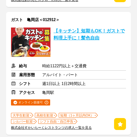
ガスト 亀岡店＜012912＞
【キッチン】短期もOK！ガストで
料理上手に！髪色自由
給与
時給1122円以上＋交通費
雇用形態
アルバイト・パート
シフト
週1日以上 1日2時間以上
アクセス
亀岡駅
オンライン面接可
大学生歓迎
高校生歓迎
短期（1ヶ月以内OK）
シルバー歓迎
シフト自由・自己申告
株式会社すかいらーくレストランツの求人一覧を見る