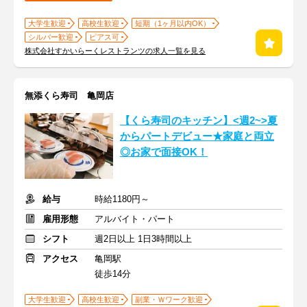
大学生歓迎
高校生歓迎
短期（1ヶ月以内OK）
シルバー歓迎
ピアス可
株式会社すかいらーくレストランツの求人一覧を見る
無添くら寿司 亀岡店
【くら寿司のキッチン】<週2~>夏
からパートデビュー★家庭と両立
◎お家で面接OK！
給与
時給1180円～
雇用形態
アルバイト・パート
シフト
週2日以上 1日3時間以上
アクセス
亀岡駅
徒歩14分
大学生歓迎
高校生歓迎
副業・Ｗワーク歓迎