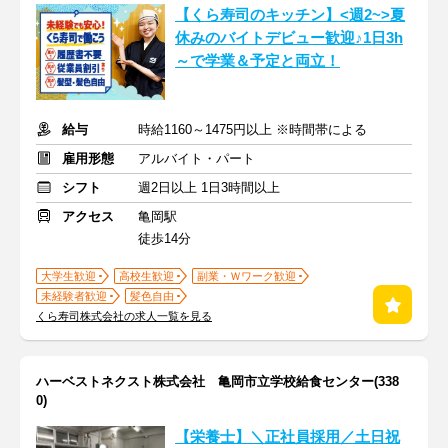
【くら寿司のキッチン】<週2~>夏
休みのバイトデビュー歓迎♪1日3h
～で学業＆予定と両立！
給与
時給1160～1475円以上 ※時間帯による
雇用形態
アルバイト・パート
シフト
週2日以上 1日3時間以上
アクセス
亀岡駅
徒歩14分
大学生歓迎
高校生歓迎
副業・Ｗワーク歓迎
未経験者歓迎
髪色自由
くら寿司株式会社の求人一覧を見る
ハーベストネクスト株式会社 亀岡市立学校給食センター(338
0)
【栄養士】＼正社員採用／土日祝