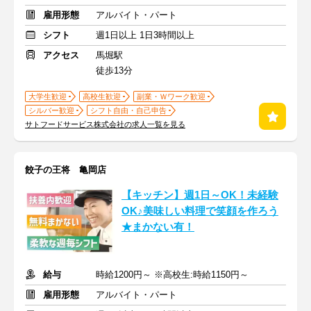
雇用形態
アルバイト・パート
シフト
週1日以上 1日3時間以上
アクセス
馬堀駅
徒歩13分
大学生歓迎
高校生歓迎
副業・Ｗワーク歓迎
シルバー歓迎
シフト自由・自己申告
サトフードサービス株式会社の求人一覧を見る
餃子の王将 亀岡店
【キッチン】週1日～OK！未経験
OK♪美味しい料理で笑顔を作ろう
★まかない有！
給与
時給1200円～ ※高校生:時給1150円～
雇用形態
アルバイト・パート