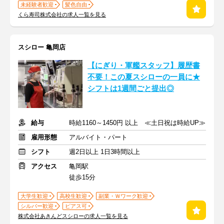
未経験者歓迎
髪色自由
くら寿司株式会社の求人一覧を見る
スシロー 亀岡店
【にぎり・軍艦スタッフ】履歴書
不要！この夏スシローの一員に★
シフトは1週間ごと提出◎
給与
時給1160～1450円 以上 ≪土日祝は時給UP≫
雇用形態
アルバイト・パート
シフト
週2日以上 1日3時間以上
アクセス
亀岡駅
徒歩15分
大学生歓迎
高校生歓迎
副業・Ｗワーク歓迎
シルバー歓迎
ピアス可
株式会社あきんどスシローの求人一覧を見る