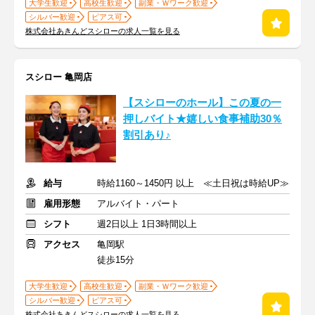
大学生歓迎
高校生歓迎
副業・Ｗワーク歓迎
シルバー歓迎
ピアス可
株式会社あきんどスシローの求人一覧を見る
スシロー 亀岡店
【スシローのホール】この夏の一
押しバイト★嬉しい食事補助30％
割引あり♪
給与
時給1160～1450円 以上 ≪土日祝は時給UP≫
雇用形態
アルバイト・パート
シフト
週2日以上 1日3時間以上
アクセス
亀岡駅
徒歩15分
大学生歓迎
高校生歓迎
副業・Ｗワーク歓迎
シルバー歓迎
ピアス可
株式会社あきんどスシローの求人一覧を見る