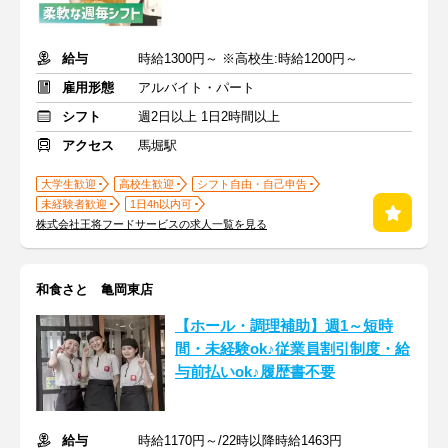
給与
時給1300円～ ※高校生:時給1200円～
雇用形態
アルバイト・パート
シフト
週2日以上 1日2時間以上
アクセス
馬堀駅
大学生歓迎
高校生歓迎
シフト自由・自己申告
未経験者歓迎
1日4h以内可
株式会社王将フードサービスの求人一覧を見る
和食さと 亀岡東店
【ホール・調理補助】週1～短時
間・未経験ok♪従業員割引制度・給
与前払いok♪履歴書不要
給与
時給1170円～/22時以降時給1463円