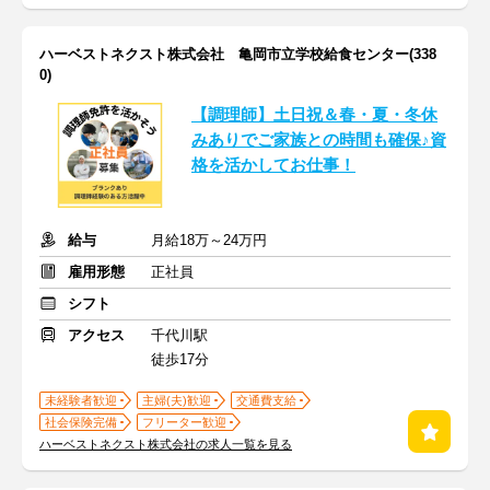
ハーベストネクスト株式会社 亀岡市立学校給食センター(338
0)
【調理師】土日祝＆春・夏・冬休
みありでご家族との時間も確保♪資
格を活かしてお仕事！
給与
月給18万～24万円
雇用形態
正社員
シフト
アクセス
千代川駅
徒歩17分
未経験者歓迎
主婦(夫)歓迎
交通費支給
社会保険完備
フリーター歓迎
ハーベストネクスト株式会社の求人一覧を見る