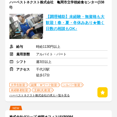
ハーベストネクスト株式会社 亀岡市立学校給食センター(338
0)
【調理補助】未経験・無資格も大
歓迎！春・夏・冬休みあり★働く
日数の相談もOK♪
給与
時給1130円以上
雇用形態
アルバイト・パート
シフト
週3日以上
アクセス
千代川駅
徒歩17分
大学生歓迎
副業・Ｗワーク歓迎
シルバー歓迎
未経験者歓迎
主婦(夫)歓迎
ハーベストネクスト株式会社の求人一覧を見る
NEW
株式会社グロップ 綾部オフィス/AYB0094