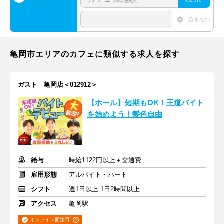
含まない
亀岡市エリアのカフェに類似する求人を探す
ガスト 亀岡店＜012912＞
【ホール】短期もOK！王道バイト
を始めよう！髪色自由
給与
時給1122円以上＋交通費
雇用形態
アルバイト・パート
シフト
週1日以上 1日2時間以上
アクセス
亀岡駅
オンライン面接可