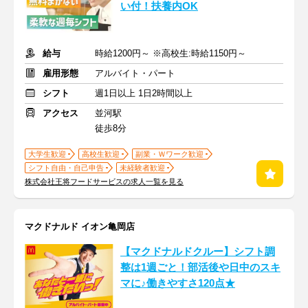
い付！扶養内OK
給与
時給1200円～ ※高校生:時給1150円～
雇用形態
アルバイト・パート
シフト
週1日以上 1日2時間以上
アクセス
並河駅
徒歩8分
大学生歓迎
高校生歓迎
副業・Ｗワーク歓迎
シフト自由・自己申告
未経験者歓迎
株式会社王将フードサービスの求人一覧を見る
マクドナルド イオン亀岡店
【マクドナルドクルー】シフト調
整は1週ごと！部活後や日中のスキ
マに♪働きやすさ120点★