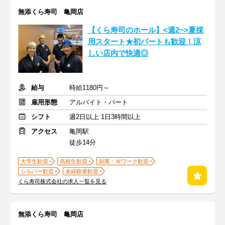
無添くら寿司 亀岡店
【くら寿司のホール】<週2~>夏採
用スタート★初パートも歓迎！涼
しい店内で快適◎
給与
時給1180円～
雇用形態
アルバイト・パート
シフト
週2日以上 1日3時間以上
アクセス
亀岡駅
徒歩14分
大学生歓迎
高校生歓迎
副業・Ｗワーク歓迎
シルバー歓迎
未経験者歓迎
くら寿司株式会社の求人一覧を見る
無添くら寿司 亀岡店