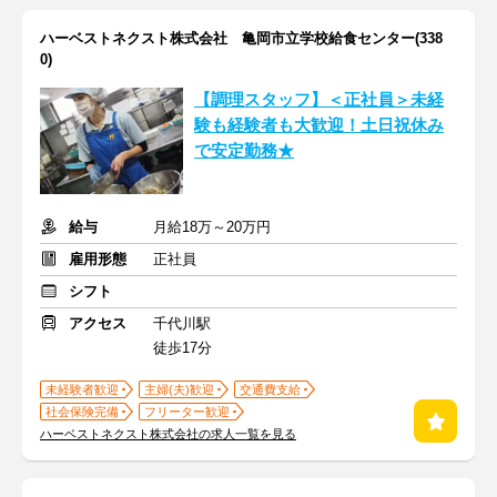
ハーベストネクスト株式会社 亀岡市立学校給食センター(338
0)
【調理スタッフ】＜正社員＞未経
験も経験者も大歓迎！土日祝休み
で安定勤務★
給与
月給18万～20万円
雇用形態
正社員
シフト
アクセス
千代川駅
徒歩17分
未経験者歓迎
主婦(夫)歓迎
交通費支給
社会保険完備
フリーター歓迎
ハーベストネクスト株式会社の求人一覧を見る