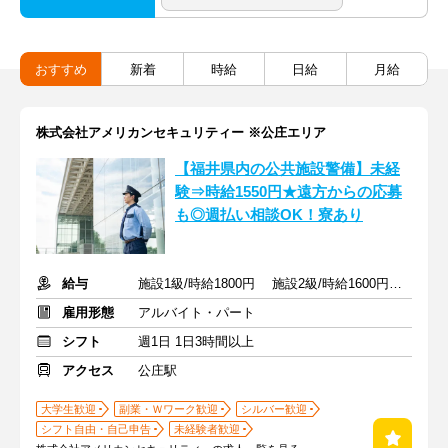
おすすめ
新着
時給
日給
月給
株式会社アメリカンセキュリティー ※公庄エリア
【福井県内の公共施設警備】未経
験⇒時給1550円★遠方からの応募
も◎週払い相談OK！寮あり
給与
施設1級/時給1800円 施設2級/時給1600円 未経験/時給1550円
雇用形態
アルバイト・パート
シフト
週1日 1日3時間以上
アクセス
公庄駅
大学生歓迎
副業・Ｗワーク歓迎
シルバー歓迎
シフト自由・自己申告
未経験者歓迎