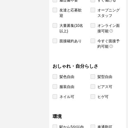
履歴書不要
すぐ働ける
友達と応募歓
オープニング
迎
スタッフ
大量募集(10名
オンライン面
以上)
接可能
面接確約あり
今すぐ面接予
約可能
おしゃれ・自分らしさ
髪色自由
髪型自由
服装自由
ピアス可
ネイル可
ヒゲ可
環境
駅から5分以内
車通勤可