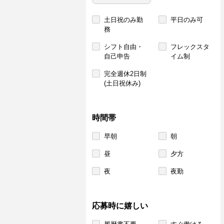
土日祝のみ勤
平日のみ可
務
シフト自由・
フレックスタ
自己申告
イム制
完全週休2日制
(土日祝休み)
時間帯
早朝
朝
昼
夕方
夜
夜勤
応募時に嬉しい