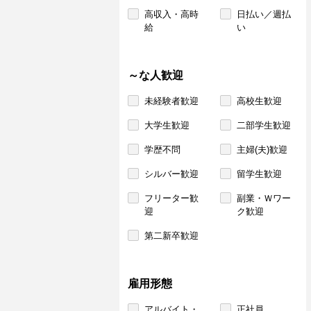
高収入・高時
日払い／週払
給
い
～な人歓迎
未経験者歓迎
高校生歓迎
大学生歓迎
二部学生歓迎
学歴不問
主婦(夫)歓迎
シルバー歓迎
留学生歓迎
フリーター歓
副業・Ｗワー
迎
ク歓迎
第二新卒歓迎
雇用形態
アルバイト・
正社員