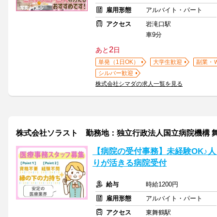
雇用形態
アルバイト・パート
アクセス
岩滝口駅
車9分
2
あと
日
単発（1日OK）
大学生歓迎
副業・
シルバー歓迎
株式会社シマダの求人一覧を見る
株式会社ソラスト 勤務地：独立行政法人国立病院機構 舞鶴医療
【病院の受付事務】未経験OK♪
りが活きる病院受付
給与
時給1200円
雇用形態
アルバイト・パート
アクセス
東舞鶴駅