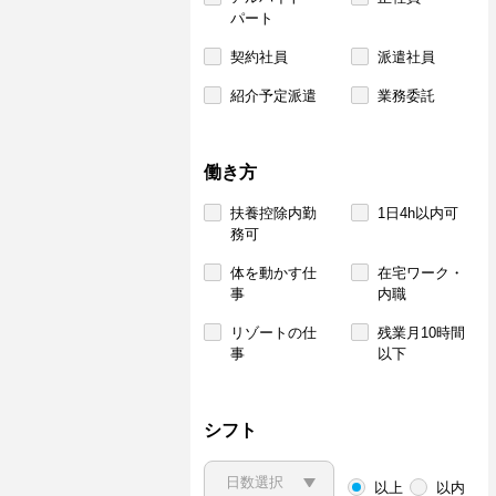
パート
契約社員
派遣社員
紹介予定派遣
業務委託
働き方
扶養控除内勤
1日4h以内可
務可
体を動かす仕
在宅ワーク・
事
内職
リゾートの仕
残業月10時間
事
以下
シフト
以上
以内