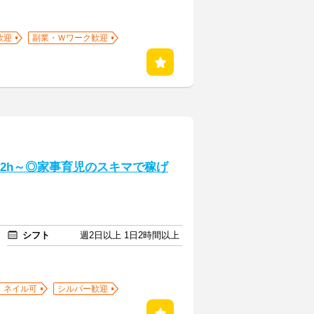
歓迎
副業・Ｗワーク歓迎
日2h～◎家事育児のスキマで稼げ
シフト
週2日以上 1日2時間以上
ネイル可
シルバー歓迎