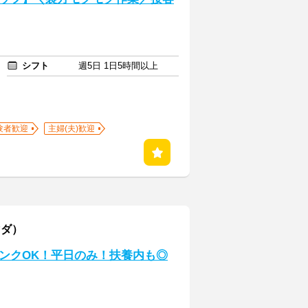
シフト
週5日 1日5時間以上
験者歓迎
主婦(夫)歓迎
マダ）
ンクOK！平日のみ！扶養内も◎