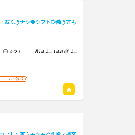
・窓ふきナシ◆シフト◎働き方も
シフト
週3日以上 1日2時間以上
シルバー歓迎
ッフ】＼裏方モクモク作業／接客