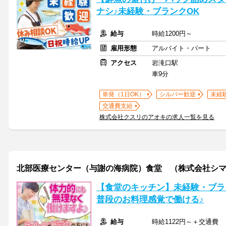
ナシ♪未経験・ブランクOK
給与
時給1200円～
雇用形態
アルバイト・パート
アクセス
岩滝口駅
車9分
単発（1日OK）
シルバー歓迎
未経
交通費支給
株式会社クスリのアオキの求人一覧を見る
北部医療センター（与謝の海病院）食堂 （株式会社シ
【食堂のキッチン】未経験・ブラ
普段のお料理感覚で働ける♪
給与
時給1122円～＋交通費