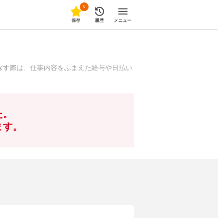
0
保存
履歴
メニュー
探す際は、仕事内容をふまえた給与や日払い
た。
ます。