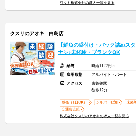
ワタミ株式会社の求人一覧を見る
クスリのアオキ 白鳥店
【鮮魚の盛付け・パック詰めスタ
ナシ♪未経験・ブランクOK
給与
時給1122円～
雇用形態
アルバイト・パート
アクセス
東舞鶴駅
徒歩12分
単発（1日OK）
シルバー歓迎
未経
交通費支給
株式会社クスリのアオキの求人一覧を見る