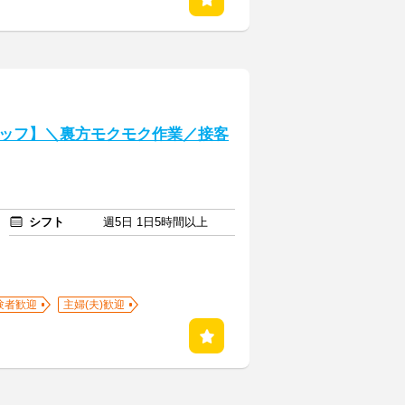
ッフ】＼裏方モクモク作業／接客
シフト
週5日 1日5時間以上
験者歓迎
主婦(夫)歓迎