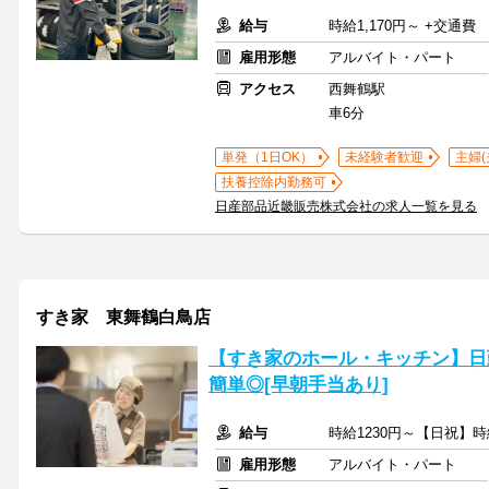
給与
時給1,170円～ +交通費
雇用形態
アルバイト・パート
アクセス
西舞鶴駅
車6分
単発（1日OK）
未経験者歓迎
主婦(
扶養控除内勤務可
日産部品近畿販売株式会社の求人一覧を見る
すき家 東舞鶴白鳥店
【すき家のホール・キッチン】日
簡単◎[早朝手当あり]
給与
時給1230円～【日祝】時
雇用形態
アルバイト・パート