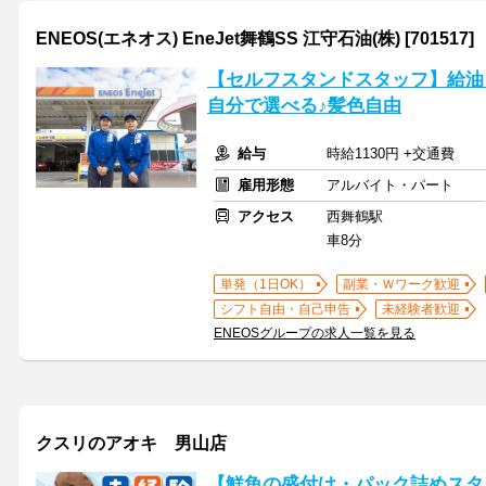
ENEOS(エネオス) EneJet舞鶴SS 江守石油(株) [701517]
【セルフスタンドスタッフ】給油
自分で選べる♪髪色自由
給与
時給1130円 +交通費
雇用形態
アルバイト・パート
アクセス
西舞鶴駅
車8分
単発（1日OK）
副業・Ｗワーク歓迎
シフト自由・自己申告
未経験者歓迎
ENEOSグループの求人一覧を見る
クスリのアオキ 男山店
【鮮魚の盛付け・パック詰めスタ