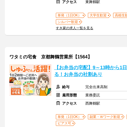
アクセス
東舞鶴駅
単発（1日OK）
大学生歓迎
高校生
シルバー歓迎
すき家の求人一覧を見る
ワタミの宅食 京都舞鶴営業所【1564】
【お弁当の宅配】9～13時から1
る！お弁当の社割あり
給与
完全出来高制
雇用形態
業務委託
アクセス
西舞鶴駅
単発（1日OK）
副業・Ｗワーク歓迎
ピアス可