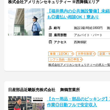
株式会社アメリカンセキュリティー ※西舞鶴エリア
【福井県内の公共施設警備】未経験
も◎週払い相談OK！寮あり
給与
施設1級/時給1800円 施
雇用形態
アルバイト・パート
アクセス
西舞鶴駅
単発（1日OK）
大学生歓迎
副業・
シフト自由・自己申告
株式会社アメリカンセキュリティーの求人一
日産部品近畿販売株式会社 舞鶴営業所
【カー用品・部品のピッキング】
作業◎日勤フルで安定収入