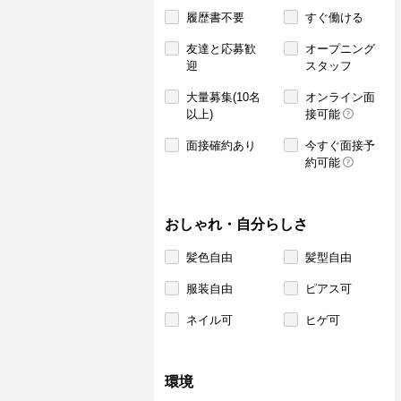
履歴書不要
すぐ働ける
友達と応募歓
オープニング
迎
スタッフ
大量募集(10名
オンライン面
以上)
接可能
面接確約あり
今すぐ面接予
約可能
おしゃれ・自分らしさ
髪色自由
髪型自由
服装自由
ピアス可
ネイル可
ヒゲ可
環境