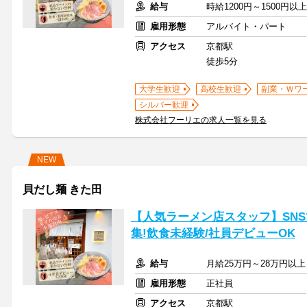
給与
時給1200円～1500円
雇用形態
アルバイト・パート
アクセス
京都駅
徒歩5分
大学生歓迎
高校生歓迎
副業・Ｗワ
シルバー歓迎
株式会社フーリエの求人一覧を見る
NEW
貝だし麺 きた田
【人気ラーメン店スタッフ】SNSで
集!飲食未経験/社員デビューOK
給与
月給25万円～28万円以上
雇用形態
正社員
アクセス
京都駅