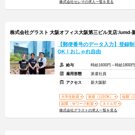
株式会社セレマの求人一覧を見る
株式会社グラスト 大阪オフィス大阪第三ビル支店:/umd-
【郵便番号のデータ入力】登録制★
OK！おしゃれ自由
給与
時給1600円～時給180
雇用形態
派遣社員
アクセス
新大阪駅
大学生歓迎
単発（1日OK）
短期（
副業・Ｗワーク歓迎
ネイル可
株式会社グラストの求人一覧を見る