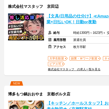
株式会社マスタッフ 京田辺
【文具/日用品の仕分け】≪Ama
業×日払いOK！日勤or夜勤
給与
時給1300円～1623円
雇用形態
派遣社員
アクセス
枚方市駅
大学生歓迎
副業・Ｗワーク歓迎
ネ
ピアス可
株式会社マスタッフ の求人一覧を見る
NEW
博多もつ鍋おおやま 京都ポルタ店
【キッチン／ホールスタッフ】お昼