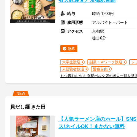
者大歓迎★／京都駅直結
給与
時給 1200円
雇用形態
アルバイト・パート
アクセス
京都駅
徒歩6分
急募
大学生歓迎
副業・Ｗワーク歓迎
シ
未経験者歓迎
髪色自由
もつ鍋おおやま 京都ポルタ店の求人一覧を見
NEW
貝だし麺 きた田
【人気ラーメン店のホール】SN
ス/ネイルOK！まかない無料