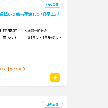
】
他の店舗
》週払い＆給与手渡しOK◎早上が
】1万2550円～ ＋交通費一部支給
シフト
週1日以上 1日8時間以上
迎
ネイル可
他の店舗