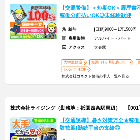
【交通警備】＜短期OK＞履歴書不
稼働分前払いOK◎未経験歓迎
給与
[日勤]9000～1万1500円
雇用形態
アルバイト・パート
アクセス
太秦駅
大学生歓迎
短期（1ヶ月以内OK）
シルバー歓迎
株式会社コネクト警備の求人一覧を見る
株式会社ライジング（勤務地：祇園四条駅周辺） 【001
【交通誘導】暑さ対策万全★稼働
験歓迎!勤続手当の支給◎