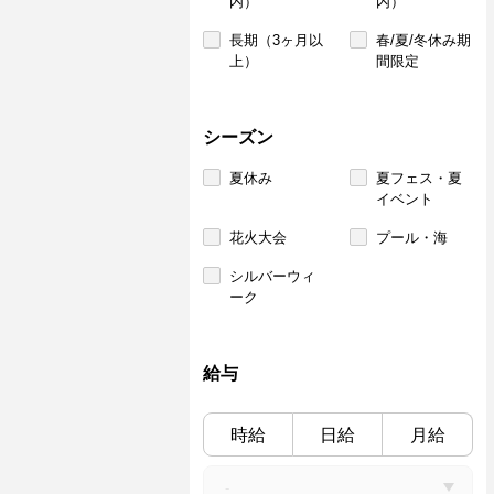
内）
内）
長期（3ヶ月以
春/夏/冬休み期
上）
間限定
シーズン
夏休み
夏フェス・夏
イベント
花火大会
プール・海
シルバーウィ
ーク
給与
時給
日給
月給