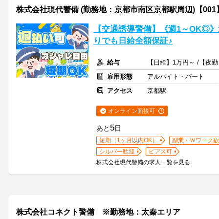
株式会社現代警備 (勤務地：京都市南区京都駅周辺)【001
【交通誘導警備】《週1～OK◎
りでも日給全額保証♪
給与
【日給】1万円～ /【夜勤
雇用形態
アルバイト・パート
アクセス
京都駅
オンライン面接可
5
あと
日
短期（1ヶ月以内OK）
副業・Ｗワーク歓
シルバー歓迎
ピアス可
株式会社現代警備の求人一覧を見る
株式会社コネクト警備 ※勤務地：太秦エリア