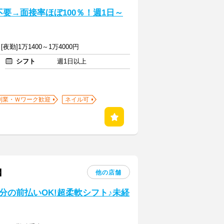
要→面接率ほぼ100％！週1日～
 [夜勤]1万1400～1万4000円
シフト
週1日以上
副業・Ｗワーク歓迎
ネイル可
】
他の店舗
分の前払いOK!超柔軟シフト♪未経