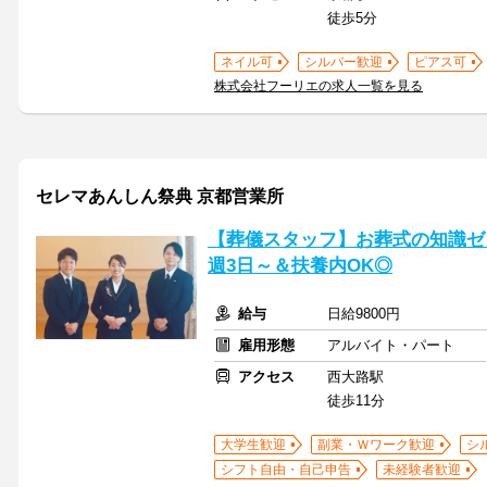
徒歩5分
ネイル可
シルバー歓迎
ピアス可
株式会社フーリエの求人一覧を見る
セレマあんしん祭典 京都営業所
【葬儀スタッフ】お葬式の知識ゼロ
週3日～＆扶養内OK◎
給与
日給9800円
雇用形態
アルバイト・パート
アクセス
西大路駅
徒歩11分
大学生歓迎
副業・Ｗワーク歓迎
シ
シフト自由・自己申告
未経験者歓迎