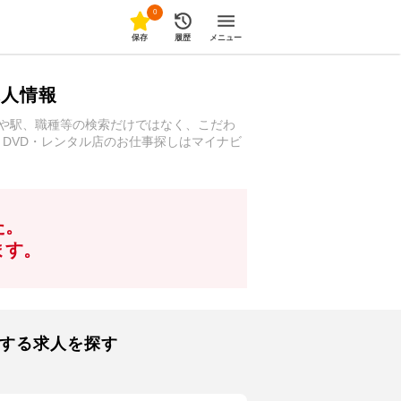
0
保存
履歴
メニュー
求人情報
地や駅、職種等の検索だけではなく、こだわ
・DVD・レンタル店のお仕事探しはマイナビ
た。
ます。
似する求人を探す