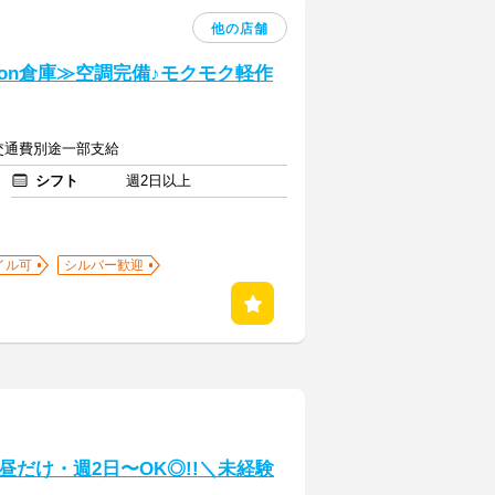
他の店舗
zon倉庫≫空調完備♪モクモク軽作
＋ 交通費別途一部支給
シフト
週2日以上
イル可
シルバー歓迎
だけ・週2日〜OK◎!!＼未経験