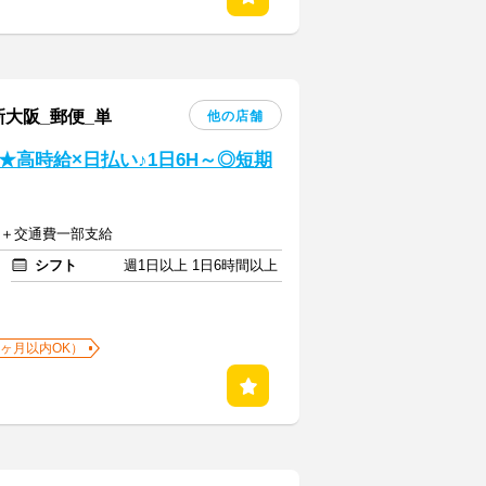
新大阪_郵便_単
他の店舗
高時給×日払い♪1日6H～◎短期
0円＋交通費一部支給
シフト
週1日以上 1日6時間以上
1ヶ月以内OK）