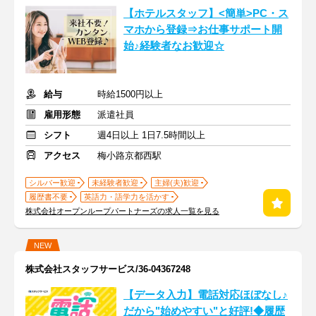
【ホテルスタッフ】<簡単>PC・ス
マホから登録⇒お仕事サポート開
始♪経験者なお歓迎☆
給与
時給1500円以上
雇用形態
派遣社員
シフト
週4日以上 1日7.5時間以上
アクセス
梅小路京都西駅
シルバー歓迎
未経験者歓迎
主婦(夫)歓迎
履歴書不要
英語力・語学力を活かす
株式会社オープンループパートナーズの求人一覧を見る
NEW
株式会社スタッフサービス/36-04367248
【データ入力】電話対応ほぼなし♪
だから"始めやすい"と好評!◆履歴