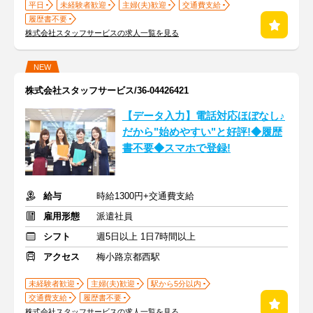
平日
未経験者歓迎
主婦(夫)歓迎
交通費支給
履歴書不要
株式会社スタッフサービスの求人一覧を見る
NEW
株式会社スタッフサービス/36-04426421
【データ入力】電話対応ほぼなし♪
だから"始めやすい"と好評!◆履歴
書不要◆スマホで登録!
給与
時給1300円+交通費支給
雇用形態
派遣社員
シフト
週5日以上 1日7時間以上
アクセス
梅小路京都西駅
未経験者歓迎
主婦(夫)歓迎
駅から5分以内
交通費支給
履歴書不要
株式会社スタッフサービスの求人一覧を見る