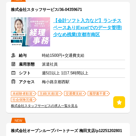
株式会社スタッフサービス/36-04359671
【会計ソフト入力など】ランチス
ペースあり|Excelでのデータ管理|
少なめ残業|京都市南区
給与
時給1500円+交通費支給
雇用形態
派遣社員
シフト
週5日以上 1日7.5時間以上
アクセス
梅小路京都西駅
未経験者歓迎
主婦(夫)歓迎
交通費支給
履歴書不要
社会保険完備
株式会社スタッフサービスの求人一覧を見る
NEW
株式会社オープンループパートナーズ 梅田支店/p12251202801