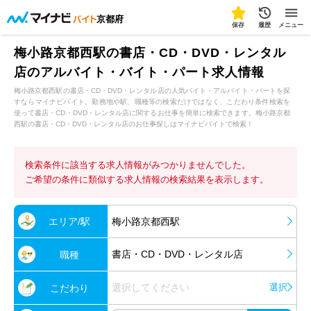
京都府
保存
履歴
メニュー
梅小路京都西駅の書店・CD・DVD・レンタル
店のアルバイト・バイト・パート求人情報
梅小路京都西駅の書店・CD・DVD・レンタル店の人気バイト・アルバイト・パートを探
すならマイナビバイト。勤務地や駅、職種等の検索だけではなく、こだわり条件検索を
使って書店・CD・DVD・レンタル店に関するお仕事を簡単に検索できます。梅小路京都
西駅の書店・CD・DVD・レンタル店のお仕事探しはマイナビバイトで検索！
検索条件に該当する求人情報がみつかりませんでした。
ご希望の条件に類似する求人情報の検索結果を表示します。
エリア/駅
梅小路京都西駅
書店・CD・DVD・レンタル店
職種
選択してください
選択
こだわり