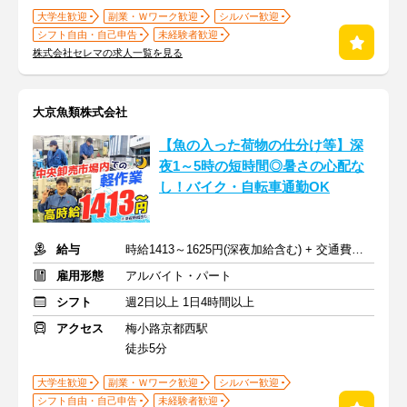
大学生歓迎
副業・Ｗワーク歓迎
シルバー歓迎
シフト自由・自己申告
未経験者歓迎
株式会社セレマの求人一覧を見る
大京魚類株式会社
【魚の入った荷物の仕分け等】深
夜1～5時の短時間◎暑さの心配な
し！バイク・自転車通勤OK
給与
時給1413～1625円(深夜加給含む) + 交通費支給
雇用形態
アルバイト・パート
シフト
週2日以上 1日4時間以上
アクセス
梅小路京都西駅
徒歩5分
大学生歓迎
副業・Ｗワーク歓迎
シルバー歓迎
シフト自由・自己申告
未経験者歓迎