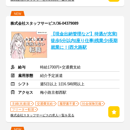
NEW
株式会社スタッフサービス/36-04379089
【現金出納管理など】待遇が充実|
徒歩5分以内|座り仕事|残業少|長期
就業に！|西大路駅
給与
時給1700円+交通費支給
雇用形態
紹介予定派遣
シフト
週5日以上 1日6.5時間以上
アクセス
梅小路京都西駅
主婦(夫)歓迎
交通費支給
履歴書不要
社会保険完備
フリーター歓迎
株式会社スタッフサービスの求人一覧を見る
NEW