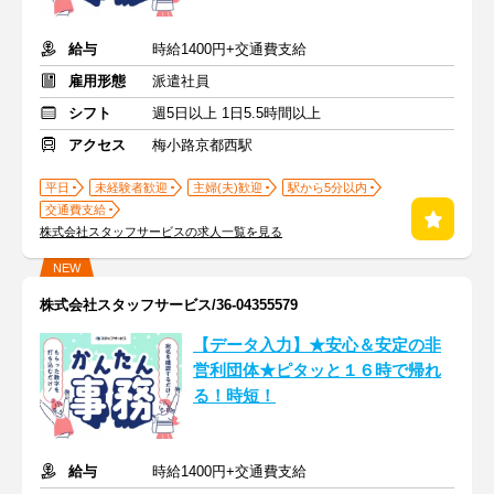
給与
時給1400円+交通費支給
雇用形態
派遣社員
シフト
週5日以上 1日5.5時間以上
アクセス
梅小路京都西駅
平日
未経験者歓迎
主婦(夫)歓迎
駅から5分以内
交通費支給
株式会社スタッフサービスの求人一覧を見る
NEW
株式会社スタッフサービス/36-04355579
【データ入力】★安心＆安定の非
営利団体★ピタッと１６時で帰れ
る！時短！
給与
時給1400円+交通費支給