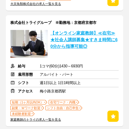
大京魚類株式会社の求人一覧を見る
株式会社トライグループ ※勤務地：京都府京都市
【オンライン家庭教師】≪在宅≫
★社会人講師募集★すきま時間に6
0分から指導可能◎
給与
1コマ(60分)1430～6930円
雇用形態
アルバイト・パート
シフト
週1日以上 1日1時間以上
アクセス
梅小路京都西駅
短期（1ヶ月以内OK）
在宅ワーク・内職
副業・Ｗワーク歓迎
シフト自由・自己申告
未経験者歓迎
家庭教師のトライの求人一覧を見る