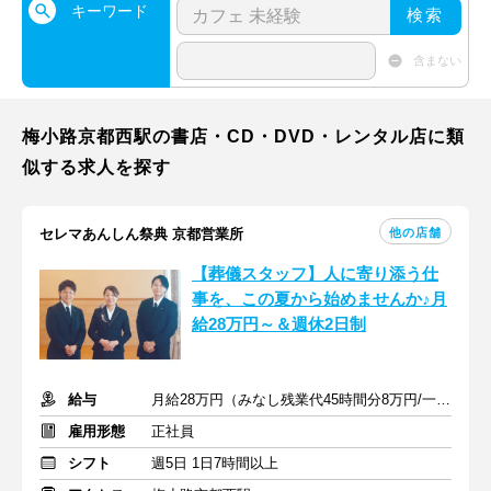
キーワード
検索
含まない
梅小路京都西駅の書店・CD・DVD・レンタル店に類
似する求人を探す
他の店舗
セレマあんしん祭典 京都営業所
【葬儀スタッフ】人に寄り添う仕
事を、この夏から始めませんか♪月
給28万円～＆週休2日制
給与
月給28万円（みなし残業代45時間分8万円/一律諸手当5万円含む）
雇用形態
正社員
シフト
週5日 1日7時間以上