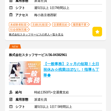
雇用形態
派遣社員
シフト
週5日以上 1日7時間以上
アクセス
梅小路京都西駅
未経験者歓迎
主婦(夫)歓迎
交通費支給
履歴書不要
社会保険完備
株式会社スタッフサービスの求人一覧を見る
NEW
株式会社スタッフサービス/36-04382961
【一般事務】２ヶ月の短期！土日
祝休み☆残業ほぼなし！指導も丁
寧◆
給与
時給1350円+交通費支給
雇用形態
派遣社員
シフト
週5日以上 1日7.5時間以上