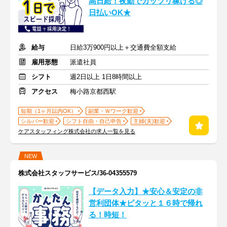
高日給！夜勤でガッツリ稼げる◎
日払いOK★
給与
日給3万900円以上＋交通費全額支給
雇用形態
派遣社員
シフト
週2日以上 1日8時間以上
アクセス
梅小路京都西駅
短期（1ヶ月以内OK）
副業・Ｗワーク歓迎
シルバー歓迎
シフト自由・自己申告
主婦(夫)歓迎
ケアスタッフィング株式会社の求人一覧を見る
NEW
株式会社スタッフサービス/36-04355579
【データ入力】★安心＆安定の非
営利団体★ピタッと１６時で帰れ
る！時短！