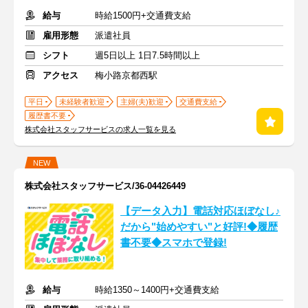
給与
時給1500円+交通費支給
雇用形態
派遣社員
シフト
週5日以上 1日7.5時間以上
アクセス
梅小路京都西駅
平日
未経験者歓迎
主婦(夫)歓迎
交通費支給
履歴書不要
株式会社スタッフサービスの求人一覧を見る
NEW
株式会社スタッフサービス/36-04426449
【データ入力】電話対応ほぼなし♪
だから"始めやすい"と好評!◆履歴
書不要◆スマホで登録!
給与
時給1350～1400円+交通費支給