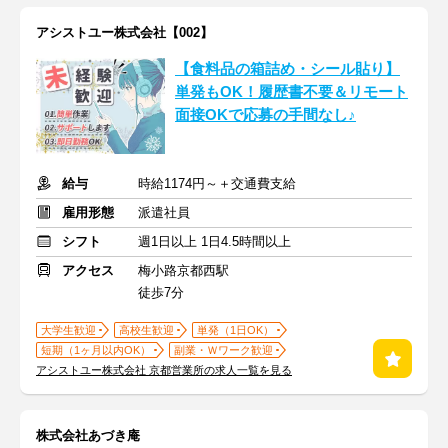
アシストユー株式会社【002】
【食料品の箱詰め・シール貼り】
単発もOK！履歴書不要＆リモート
面接OKで応募の手間なし♪
給与
時給1174円～＋交通費支給
雇用形態
派遣社員
シフト
週1日以上 1日4.5時間以上
アクセス
梅小路京都西駅
徒歩7分
大学生歓迎
高校生歓迎
単発（1日OK）
短期（1ヶ月以内OK）
副業・Ｗワーク歓迎
アシストユー株式会社 京都営業所の求人一覧を見る
株式会社あづき庵