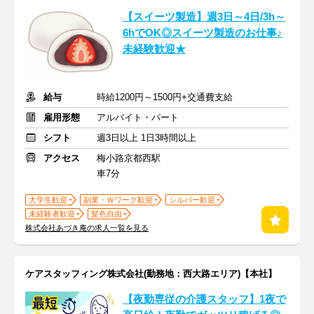
【スイーツ製造】週3日～4日/3h～
6hでOK◎スイーツ製造のお仕事♪
未経験歓迎★
給与
時給1200円～1500円+交通費支給
雇用形態
アルバイト・パート
シフト
週3日以上 1日3時間以上
アクセス
梅小路京都西駅
車7分
大学生歓迎
副業・Ｗワーク歓迎
シルバー歓迎
未経験者歓迎
髪色自由
株式会社あづき庵の求人一覧を見る
ケアスタッフィング株式会社(勤務地：西大路エリア)【本社】
【夜勤専従の介護スタッフ】1夜で