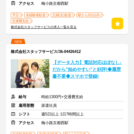
アクセス
梅小路京都西駅
平日
未経験者歓迎
主婦(夫)歓迎
駅から5分以内
交通費支給
株式会社スタッフサービスの求人一覧を見る
NEW
株式会社スタッフサービス/36-04426412
【データ入力】電話対応ほぼなし♪
だから"始めやすい"と好評!◆履歴
書不要◆スマホで登録!
給与
時給1300円+交通費支給
雇用形態
派遣社員
シフト
週5日以上 1日7時間以上
アクセス
梅小路京都西駅