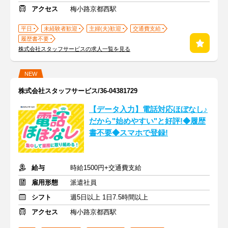
アクセス
梅小路京都西駅
平日
未経験者歓迎
主婦(夫)歓迎
交通費支給
履歴書不要
株式会社スタッフサービスの求人一覧を見る
NEW
株式会社スタッフサービス/36-04381729
【データ入力】電話対応ほぼなし♪
だから"始めやすい"と好評!◆履歴
書不要◆スマホで登録!
給与
時給1500円+交通費支給
雇用形態
派遣社員
シフト
週5日以上 1日7.5時間以上
アクセス
梅小路京都西駅