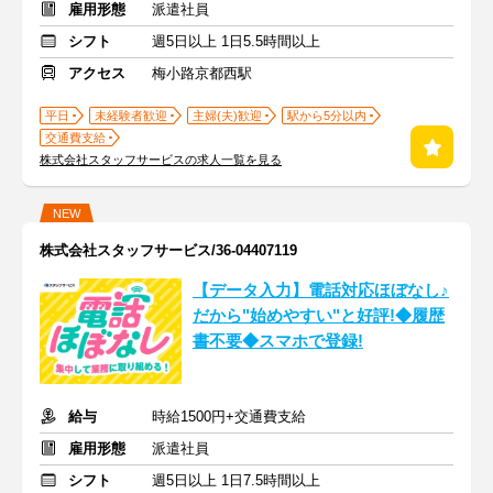
雇用形態
派遣社員
シフト
週5日以上 1日5.5時間以上
アクセス
梅小路京都西駅
平日
未経験者歓迎
主婦(夫)歓迎
駅から5分以内
交通費支給
株式会社スタッフサービスの求人一覧を見る
NEW
株式会社スタッフサービス/36-04407119
【データ入力】電話対応ほぼなし♪
だから"始めやすい"と好評!◆履歴
書不要◆スマホで登録!
給与
時給1500円+交通費支給
雇用形態
派遣社員
シフト
週5日以上 1日7.5時間以上