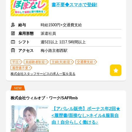
書不要◆スマホで登録!
給与
時給1500円+交通費支給
雇用形態
派遣社員
シフト
週5日以上 1日7.5時間以上
アクセス
梅小路京都西駅
平日
未経験者歓迎
主婦(夫)歓迎
交通費支給
履歴書不要
株式会社スタッフサービスの求人一覧を見る
NEW
株式会社ウィルオブ・ワーク/SAFRmb
【アパレル販売】ボーナス年2回★
<履歴書/面接なし>ネイル&服装自
由！自分らしく働ける♪