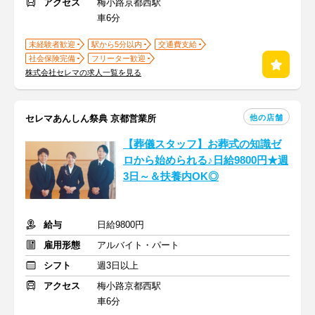
アクセス
梅小路京都西駅
車6分
未経験者歓迎
駅から5分以内
交通費支給
社会保険完備
フリーター歓迎
株式会社セレマの求人一覧を見る
他の店舗
セレマあんしん祭典 京都営業所
【葬儀スタッフ】お葬式の知識ゼ
ロから始められる♪日給9800円★週
3日～＆扶養内OK◎
給与
日給9800円
雇用形態
アルバイト・パート
シフト
週3日以上
アクセス
梅小路京都西駅
車6分