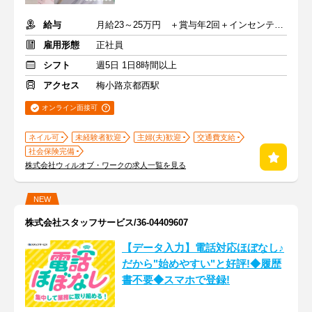
給与
月給23～25万円 ＋賞与年2回＋インセンティブ＋交通費
雇用形態
正社員
シフト
週5日 1日8時間以上
アクセス
梅小路京都西駅
オンライン面接可
ネイル可
未経験者歓迎
主婦(夫)歓迎
交通費支給
社会保険完備
株式会社ウィルオブ・ワークの求人一覧を見る
NEW
株式会社スタッフサービス/36-04409607
【データ入力】電話対応ほぼなし♪
だから"始めやすい"と好評!◆履歴
書不要◆スマホで登録!