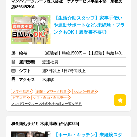
マンパワーグループ株式会社 ケアサービス事業本部 京都支
店/856452KA
【生活介助スタッフ】家事手伝い
や運動サポートなど♪未経験・ブラ
ンクもOK！履歴書不要◎
給与
【経験者】時給1500円～【未経験】時給1400円～ ※交通費全額
雇用形態
派遣社員
シフト
週3日以上 1日7時間以上
アクセス
木津駅
大学生歓迎
副業・Ｗワーク歓迎
シルバー歓迎
ピアス可
シフト自由・自己申告
マンパワーグループ株式会社の求人一覧を見る
和食麺処サガミ 木津川城山台店[0325]
【ホール・キッチン】未経験スタ