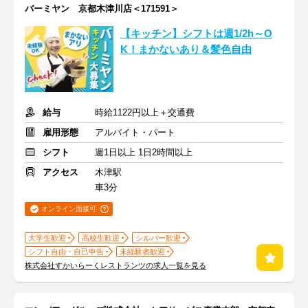
バーミヤン 京都木津川店＜171591＞
【キッチン】シフトは週1/2h～O
K！まかないあり＆髪色自由
給与
時給1122円以上＋交通費
雇用形態
アルバイト・パート
シフト
週1日以上 1日2時間以上
アクセス
木津駅
車3分
オンライン面接可
大学生歓迎
高校生歓迎
シルバー歓迎
シフト自由・自己申告
未経験者歓迎
株式会社すかいらーくレストランツの求人一覧を見る