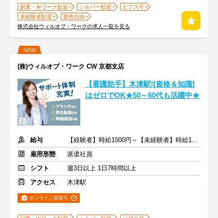
副業・Ｗワーク歓迎
シルバー歓迎
ピアス可
未経験者歓迎
髪色自由
株式会社ウィルオブ・ワークの求人一覧を見る
NEW
(株)ウィルオブ・ワーク CW 京都支店
【看護助手】木津駅![資格＆知識]
はゼロでOK★50～60代も活躍中★
給与
【経験者】時給1500円～【未経験者】時給1400円～ ＋交通費
雇用形態
派遣社員
シフト
週3日以上 1日7時間以上
アクセス
木津駅
オンライン面接可