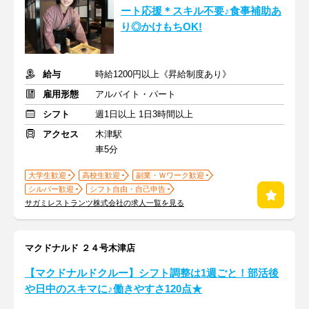
ート応援＊スキル不要♪食事補助あ
り◎かけもちOK!
給与
時給1200円以上《昇給制度あり》
雇用形態
アルバイト・パート
シフト
週1日以上 1日3時間以上
アクセス
木津駅
車5分
大学生歓迎
高校生歓迎
副業・Ｗワーク歓迎
シルバー歓迎
シフト自由・自己申告
サガミレストランツ株式会社の求人一覧を見る
マクドナルド ２４号木津店
【マクドナルドクルー】シフト調整は1週ごと！部活後
や日中のスキマに♪働きやすさ120点★