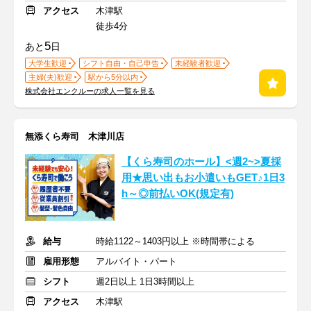
アクセス
木津駅
徒歩4分
5
あと
日
大学生歓迎
シフト自由・自己申告
未経験者歓迎
主婦(夫)歓迎
駅から5分以内
株式会社エンクルーの求人一覧を見る
無添くら寿司 木津川店
【くら寿司のホール】<週2~>夏採
用★思い出もお小遣いもGET♪1日3
h～◎前払いOK(規定有)
給与
時給1122～1403円以上 ※時間帯による
雇用形態
アルバイト・パート
シフト
週2日以上 1日3時間以上
アクセス
木津駅