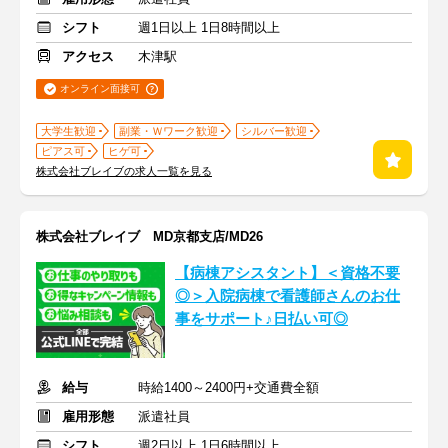
シフト
週1日以上 1日8時間以上
アクセス
木津駅
オンライン面接可
大学生歓迎
副業・Ｗワーク歓迎
シルバー歓迎
ピアス可
ヒゲ可
株式会社ブレイブの求人一覧を見る
株式会社ブレイブ MD京都支店/MD26
【病棟アシスタント】＜資格不要
◎＞入院病棟で看護師さんのお仕
事をサポート♪日払い可◎
給与
時給1400～2400円+交通費全額
雇用形態
派遣社員
シフト
週2日以上 1日6時間以上