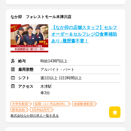
なか卯 フォレストモール木津川店
【なか卯の店舗スタッフ】セルフ
オーダー＆セルフレジ◎食事補助
あり♪履歴書不要！
給与
時給1438円以上
雇用形態
アルバイト・パート
シフト
週1日以上 1日2時間以上
アクセス
木津駅
車3分
大学生歓迎
短期（1ヶ月以内OK）
未経験者歓迎
髪色自由
1日4h以内可
株式会社なか卯の求人一覧を見る