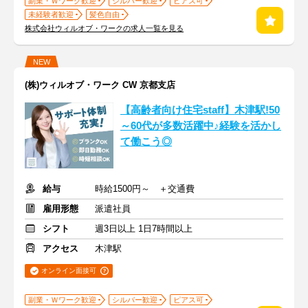
副業・Ｗワーク歓迎
シルバー歓迎
ピアス可
未経験者歓迎
髪色自由
株式会社ウィルオブ・ワークの求人一覧を見る
NEW
(株)ウィルオブ・ワーク CW 京都支店
【高齢者向け住宅staff】木津駅!50
～60代が多数活躍中♪経験を活かし
て働こう◎
給与
時給1500円～ ＋交通費
雇用形態
派遣社員
シフト
週3日以上 1日7時間以上
アクセス
木津駅
オンライン面接可
副業・Ｗワーク歓迎
シルバー歓迎
ピアス可