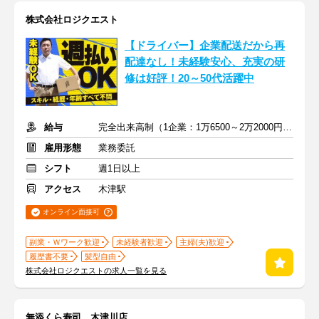
株式会社ロジクエスト
【ドライバー】企業配送だから再
配達なし！未経験安心、充実の研
修は好評！20～50代活躍中
給与
完全出来高制（1企業：1万6500～2万2000円※1日あたり）
雇用形態
業務委託
シフト
週1日以上
アクセス
木津駅
オンライン面接可
副業・Ｗワーク歓迎
未経験者歓迎
主婦(夫)歓迎
履歴書不要
髪型自由
株式会社ロジクエストの求人一覧を見る
無添くら寿司 木津川店