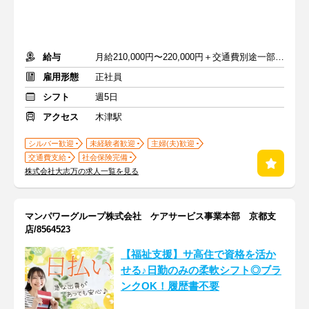
給与
月給210,000円〜220,000円＋交通費別途一部支給
雇用形態
正社員
シフト
週5日
アクセス
木津駅
シルバー歓迎
未経験者歓迎
主婦(夫)歓迎
交通費支給
社会保険完備
株式会社大志万の求人一覧を見る
マンパワーグループ株式会社 ケアサービス事業本部 京都支
店/8564523
【福祉支援】サ高住で資格を活か
せる♪日勤のみの柔軟シフト◎ブラ
ンクOK！履歴書不要