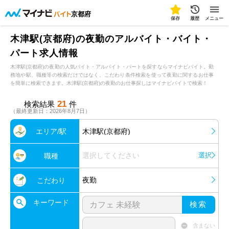
京都府
保存
履歴
メニュー
木津駅(京都府)の夜勤のアルバイト・バイト・
パート求人情報
木津駅(京都府)の夜勤の人気バイト・アルバイト・パートを探すならマイナビバイト。勤
務地や駅、職種等の検索だけではなく、こだわり条件検索を使って夜勤に関するお仕事
を簡単に検索できます。木津駅(京都府)の夜勤のお仕事探しはマイナビバイトで検索！
21
検索結果
件
（最終更新日：2026年8月7日）
エリア/駅
木津駅(京都府)
選択してください
選択
職種
夜勤
こだわり
キーワード
検索
含まない