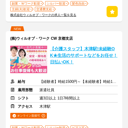
副業・Ｗワーク歓迎
シルバー歓迎
髪色自由
主婦(夫)歓迎
交通費支給
株式会社ウィルオブ・ワークの求人一覧を見る
NEW
(株)ウィルオブ・ワーク CW 京都支店
【介護スタッフ】木津駅!未経験O
K★生活のサポートなどをお任せ！
日払いOK！
給与
【経験者】時給1500円～【未経験者】時給1400円～ ＋交通費
雇用形態
派遣社員
シフト
週3日以上 1日7時間以上
アクセス
木津駅
オンライン面接可
副業・Ｗワーク歓迎
シルバー歓迎
ピアス可