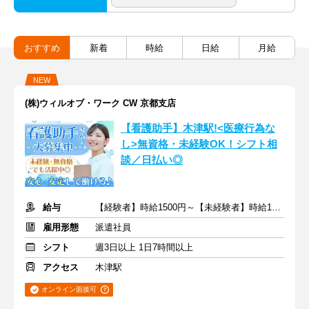
おすすめ
新着
時給
日給
月給
NEW
(株)ウィルオブ・ワーク CW 京都支店
【看護助手】木津駅!<医療行為な
し>無資格・未経験OK！シフト相
談／日払い◎
給与
【経験者】時給1500円～【未経験者】時給1400円～ ＋交通費
雇用形態
派遣社員
シフト
週3日以上 1日7時間以上
アクセス
木津駅
オンライン面接可