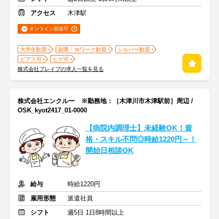
アクセス
木津駅
オンライン面接可
大学生歓迎
副業・Ｗワーク歓迎
シルバー歓迎
ピアス可
ヒゲ可
株式会社ブレイブの求人一覧を見る
株式会社エンクルー ※勤務地：［木津川市木津駅前］周辺 /
OSK_kyot2417_01-0000
【病院内調理士】未経験OK！資
格・スキル不問◎時給1220円～！
開始日相談OK
給与
時給1220円
雇用形態
派遣社員
シフト
週5日 1日8時間以上