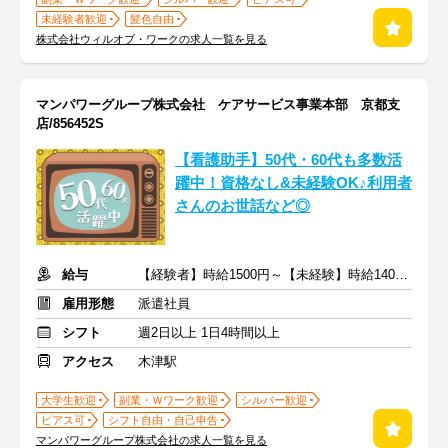
未経験者歓迎
髪色自由
株式会社ウィルオブ・ワークの求人一覧を見る
マンパワーグループ株式会社 ケアサービス事業本部 京都支
店/856452S
【看護助手】50代・60代も多数活
躍中！資格なし&未経験OK♪利用者
さんのお世話など◎
給与
【経験者】時給1500円～【未経験】時給1400円～ ※交通費全額
雇用形態
派遣社員
シフト
週2日以上 1日4時間以上
アクセス
木津駅
大学生歓迎
副業・Ｗワーク歓迎
シルバー歓迎
ピアス可
シフト自由・自己申告
マンパワーグループ株式会社の求人一覧を見る