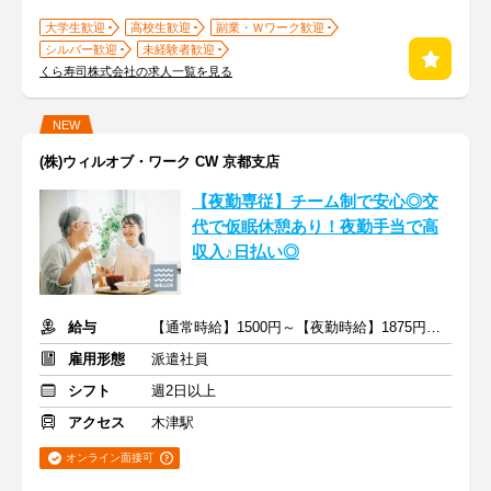
大学生歓迎
高校生歓迎
副業・Ｗワーク歓迎
シルバー歓迎
未経験者歓迎
くら寿司株式会社の求人一覧を見る
NEW
(株)ウィルオブ・ワーク CW 京都支店
【夜勤専従】チーム制で安心◎交
代で仮眠休憩あり！夜勤手当で高
収入♪日払い◎
給与
【通常時給】1500円～【夜勤時給】1875円～ ＋交通費
雇用形態
派遣社員
シフト
週2日以上
アクセス
木津駅
オンライン面接可