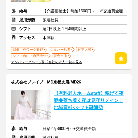
給与
【介護福祉士】時給1600円～ ※交通費全額
雇用形態
派遣社員
シフト
週2日以上 1日4時間以上
アクセス
木津駅
副業・Ｗワーク歓迎
シルバー歓迎
ピアス可
シフト自由・自己申告
髪色自由
マンパワーグループ株式会社の求人一覧を見る
株式会社ブレイブ MD京都支店/MD26
【有料老人ホームstaff】稼げる夜
勤◆落ち着く夜は見守りメイン！
地域貢献×シフト融通◎
給与
日給2万8800円～+交通費全額
雇用形態
派遣社員