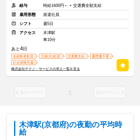
給与
時給1600円～ + 交通費全額支給
雇用形態
派遣社員
シフト
週5日
アクセス
木津駅
車10分
4
あと
日
未経験者歓迎
主婦(夫)歓迎
交通費支給
履歴書不要
社会保険完備
株式会社テクノ・サービスの求人一覧を見る
1
前のページへ
次のページへ
木津駅(京都府)の夜勤の平均時
給