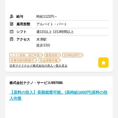
給与
時給1122円～
雇用形態
アルバイト・パート
シフト
週1日以上 1日2時間以上
アクセス
木津駅
徒歩13分
シフト自由・自己申告
髪色自由
1日4h以内可
扶養控除内勤務可
社会保険完備
日本マクドナルド株式会社の求人一覧を見る
株式会社テクノ・サービス/897086
【原料の投入】長期就業可能。[高時給1600円]原料の投
入作業