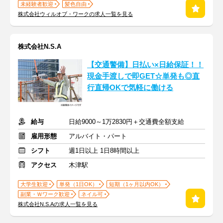
未経験者歓迎
髪色自由
株式会社ウィルオブ・ワークの求人一覧を見る
株式会社N.S.A
【交通警備】日払い×日給保証！！
現金手渡しで即GET☆単発も◎直
行直帰OKで気軽に働ける
給与
日給9000～1万2830円＋交通費全額支給
雇用形態
アルバイト・パート
シフト
週1日以上 1日8時間以上
アクセス
木津駅
大学生歓迎
単発（1日OK）
短期（1ヶ月以内OK）
副業・Ｗワーク歓迎
ネイル可
株式会社N.S.Aの求人一覧を見る