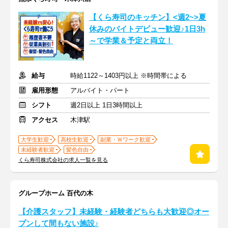
【くら寿司のキッチン】<週2~>夏
休みのバイトデビュー歓迎♪1日3h
～で学業＆予定と両立！
給与
時給1122～1403円以上 ※時間帯による
雇用形態
アルバイト・パート
シフト
週2日以上 1日3時間以上
アクセス
木津駅
大学生歓迎
高校生歓迎
副業・Ｗワーク歓迎
未経験者歓迎
髪色自由
くら寿司株式会社の求人一覧を見る
グループホーム 百代の木
【介護スタッフ】未経験・経験者どちらも大歓迎◎オー
プンして間もない施設♪