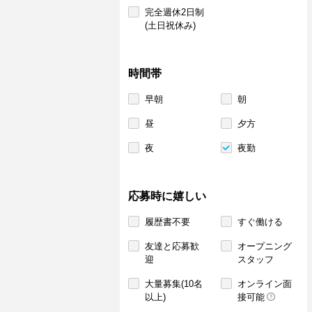
完全週休2日制
(土日祝休み)
時間帯
早朝
朝
昼
夕方
夜
夜勤
応募時に嬉しい
履歴書不要
すぐ働ける
友達と応募歓
オープニング
迎
スタッフ
大量募集(10名
オンライン面
以上)
接可能