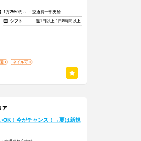
】1万2550円～ ＋交通費一部支給
シフト
週1日以上 1日8時間以上
迎
ネイル可
リア
いOK！今がチャンス！→夏は新規