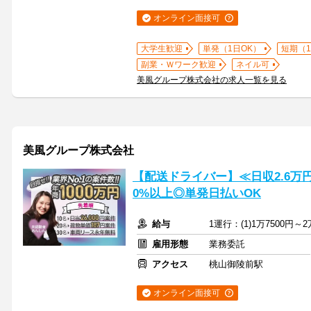
オンライン面接可
大学生歓迎
単発（1日OK）
短期（
副業・Ｗワーク歓迎
ネイル可
美風グループ株式会社の求人一覧を見る
美風グループ株式会社
【配送ドライバー】≪日収2.6万
0%以上◎単発日払いOK
給与
1運行：(1)1万7500円～2
雇用形態
業務委託
アクセス
桃山御陵前駅
オンライン面接可