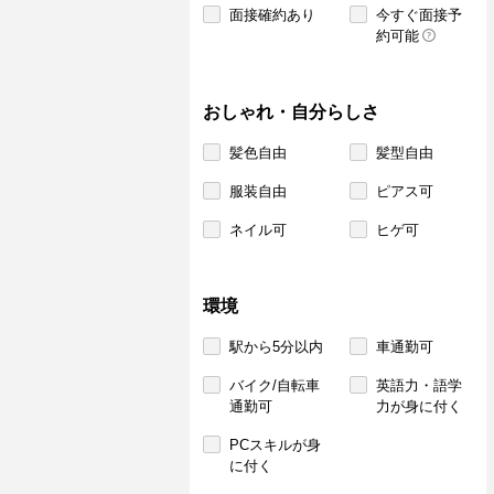
面接確約あり
今すぐ面接予
約可能
おしゃれ・自分らしさ
髪色自由
髪型自由
服装自由
ピアス可
ネイル可
ヒゲ可
環境
駅から5分以内
車通勤可
バイク/自転車
英語力・語学
通勤可
力が身に付く
PCスキルが身
に付く