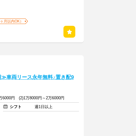
1ヶ月以内OK）
円≫車両リース永年無料♪置き配9
万6000円 (2)1万8000円～2万6000円
シフト
週1日以上