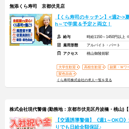
無添くら寿司 京都伏見店
【くら寿司のキッチン】<週2~>
h～で学業＆予定と両立！
給与
時給1150～1450円以上
雇用形態
アルバイト・パート
アクセス
桃山御陵前駅
大学生歓迎
高校生歓迎
副業・Ｗワ
髪色自由
くら寿司株式会社の求人一覧を見る
株式会社現代警備 (勤務地：京都市伏見区丹波橋・桃山)【0
【交通誘導警備】《週1～OK◎
りでも日給全額保証♪