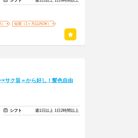
シフト
週1日以上 1日6時間以上
K）
短期（1ヶ月以内OK）
ー×サク旨＝から好し！髪色自由
シフト
週1日以上 1日2時間以上