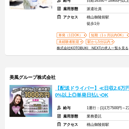
給与
日給16350～18900円
雇用形態
派遣社員
アクセス
桃山御陵前駅
徒歩1分
単発（1日OK）
短期（1ヶ月以内OK）
未経験者歓迎
駅から5分以内
株式会社KOTOBUKI NEXTの求人一覧を見る
美風グループ株式会社
【配送ドライバー】≪日収2.6万
0%以上◎単発日払いOK
給与
1運行：(1)1万7500円～2
雇用形態
業務委託
アクセス
桃山御陵前駅