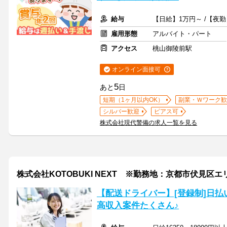
給与
【日給】1万円～ /【夜勤
雇用形態
アルバイト・パート
アクセス
桃山御陵前駅
オンライン面接可
5
あと
日
短期（1ヶ月以内OK）
副業・Ｗワーク歓
シルバー歓迎
ピアス可
株式会社現代警備の求人一覧を見る
株式会社KOTOBUKI NEXT ※勤務地：京都市伏見区エ
【配送ドライバー】[登録制]日払
高収入案件たくさん♪