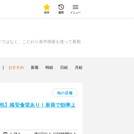
保存
履歴
メニュー
けではなく、こだわり条件検索を使って夜勤
|
おすすめ
新着
時給
日給
月給
他の店舗
包】格安食堂あり！単発で効率よ