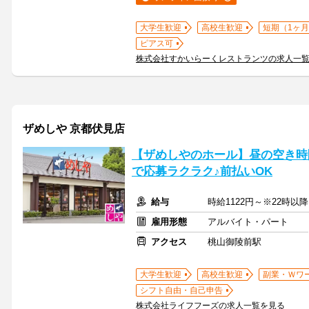
大学生歓迎
高校生歓迎
短期（1ヶ月
ピアス可
株式会社すかいらーくレストランツの求人一
ザめしや 京都伏見店
【ザめしやのホール】昼の空き時
で応募ラクラク♪前払いOK
給与
時給1122円～※22時以降
雇用形態
アルバイト・パート
アクセス
桃山御陵前駅
大学生歓迎
高校生歓迎
副業・Ｗワ
シフト自由・自己申告
株式会社ライフフーズの求人一覧を見る