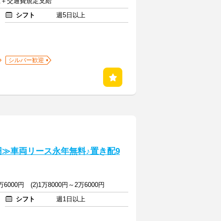
以上＋交通費規定支給
シフト
週5日以上
シルバー歓迎
円≫車両リース永年無料♪置き配9
万6000円 (2)1万8000円～2万6000円
シフト
週1日以上