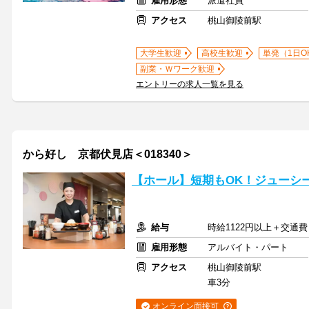
雇用形態
派遣社員
アクセス
桃山御陵前駅
大学生歓迎
高校生歓迎
単発（1日O
副業・Ｗワーク歓迎
エントリーの求人一覧を見る
から好し 京都伏見店＜018340＞
【ホール】短期もOK！ジューシ
給与
時給1122円以上＋交通費
雇用形態
アルバイト・パート
アクセス
桃山御陵前駅
車3分
オンライン面接可