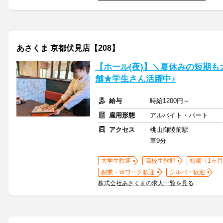
あさくま 京都伏見店【208】
【ホール(夜)】＼夏休みの短期も
舗★学生さん活躍中♪
給与
時給1200円～
雇用形態
アルバイト・パート
アクセス
桃山御陵前駅
車9分
大学生歓迎
高校生歓迎
短期（1ヶ月
副業・Ｗワーク歓迎
シルバー歓迎
株式会社あさくまの求人一覧を見る