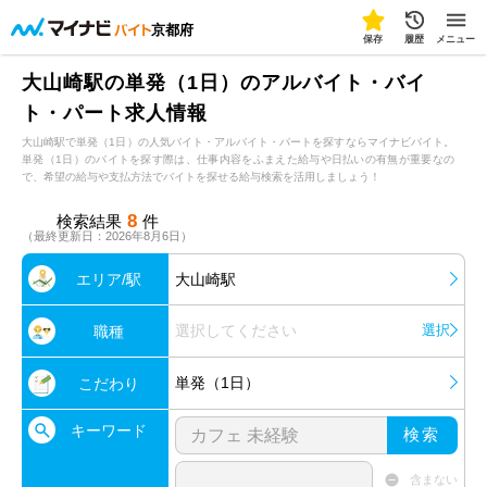
京都府
保存
履歴
メニュー
大山崎駅の単発（1日）のアルバイト・バイ
ト・パート求人情報
大山崎駅で単発（1日）の人気バイト・アルバイト・パートを探すならマイナビバイト。
単発（1日）のバイトを探す際は、仕事内容をふまえた給与や日払いの有無が重要なの
で、希望の給与や支払方法でバイトを探せる給与検索を活用しましょう！
8
検索結果
件
（最終更新日：2026年8月6日）
エリア/駅
大山崎駅
選択してください
選択
職種
単発（1日）
こだわり
キーワード
検索
含まない