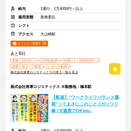
給与
1運行：1万4000円～以上
雇用形態
業務委託
シフト
アクセス
大山崎駅
オンライン面接可
6
あと
日
単発（1日OK）
大学生歓迎
短期（1ヶ月以内OK）
副業・Ｗワーク歓迎
シルバー歓迎
株式会社将軍ロジスティクスの求人一覧を見る
株式会社将軍ロジスティクス ※勤務地：橋本駅
【配達】"ワークライフバランス重
視"ってまさにこのこと♪[ガッツリ
稼ぐ][適度でOK]etc.
給与
1運行：1万4000円～以上