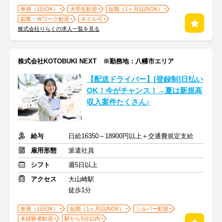
単発（1日OK）
大学生歓迎
短期（1ヶ月以内OK）
副業・Ｗワーク歓迎
ネイル可
株式会社りらくの求人一覧を見る
株式会社KOTOBUKI NEXT ※勤務地：八幡市エリア
【配送ドライバー】[登録制]日払い
OK！今がチャンス！→夏は新規高
収入案件たくさん♪
給与
日給16350～18900円以上＋交通費規定支給
雇用形態
派遣社員
シフト
週5日以上
アクセス
大山崎駅
徒歩1分
単発（1日OK）
短期（1ヶ月以内OK）
シルバー歓迎
未経験者歓迎
駅から5分以内