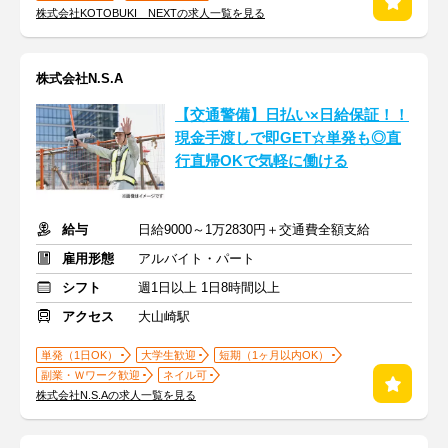
株式会社KOTOBUKI NEXTの求人一覧を見る
株式会社N.S.A
【交通警備】日払い×日給保証！！
現金手渡しで即GET☆単発も◎直
行直帰OKで気軽に働ける
給与
日給9000～1万2830円＋交通費全額支給
雇用形態
アルバイト・パート
シフト
週1日以上 1日8時間以上
アクセス
大山崎駅
単発（1日OK）
大学生歓迎
短期（1ヶ月以内OK）
副業・Ｗワーク歓迎
ネイル可
株式会社N.S.Aの求人一覧を見る