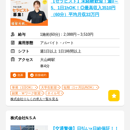
【セラピスト】未経験歓迎！週0～
5、1日1hOK！◎最高収入3510円
（60分）平均月収33万円
給与
1施術(60分)：2,088円～3,510円
雇用形態
アルバイト・パート
シフト
週1日以上 1日1時間以上
アクセス
大山崎駅
車4分
急募
面接確約
単発（1日OK）
大学生歓迎
短期（1ヶ月以内OK）
副業・Ｗワーク歓迎
ネイル可
株式会社りらくの求人一覧を見る
株式会社N.S.A
【交通警備】日払い×日給保証！！