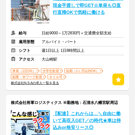
現金手渡しで即GET☆単発も◎直
行直帰OKで気軽に働ける
給与
日給9000～1万2830円＋交通費全額支給
雇用形態
アルバイト・パート
シフト
週1日以上 1日8時間以上
アクセス
大山崎駅
単発（1日OK）
大学生歓迎
短期（1ヶ月以内OK）
副業・Ｗワーク歓迎
ネイル可
株式会社N.S.Aの求人一覧を見る
株式会社将軍ロジスティクス ※勤務地：石清水八幡宮駅周辺
【配達】これからは…＼自由に働
いて高収入GET／の時代★車は持
込みor格安リース◎