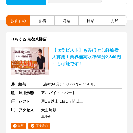
おすすめ
新着
時給
日給
月給
りらくる 京都八幡店
【セラピスト】もみほぐし経験者
大募集！業界最高水準60分2,840円
～も可能です！
給与
1施術(60分)：2,088円～3,510円
雇用形態
アルバイト・パート
シフト
週1日以上 1日1時間以上
アクセス
大山崎駅
車4分
急募
面接確約