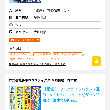
給与
1運行：1万4000円～以上
雇用形態
業務委託
シフト
アクセス
大山崎駅
オンライン面接可
6
あと
日
単発（1日OK）
大学生歓迎
短期（1ヶ月以内OK）
副業・Ｗワーク歓迎
シルバー歓迎
株式会社将軍ロジスティクスの求人一覧を見る
株式会社将軍ロジスティクス ※勤務地：橋本駅
【配達】"ワークライフバランス重
視"ってまさにこのこと♪[ガッツリ
稼ぐ][適度でOK]etc.