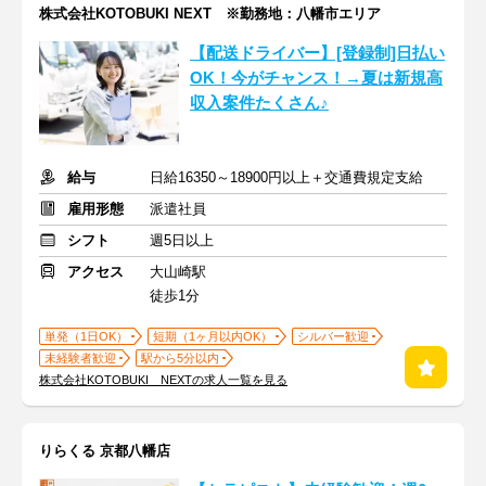
株式会社KOTOBUKI NEXT ※勤務地：八幡市エリア
【配送ドライバー】[登録制]日払い
OK！今がチャンス！→夏は新規高
収入案件たくさん♪
給与
日給16350～18900円以上＋交通費規定支給
雇用形態
派遣社員
シフト
週5日以上
アクセス
大山崎駅
徒歩1分
単発（1日OK）
短期（1ヶ月以内OK）
シルバー歓迎
未経験者歓迎
駅から5分以内
株式会社KOTOBUKI NEXTの求人一覧を見る
りらくる 京都八幡店