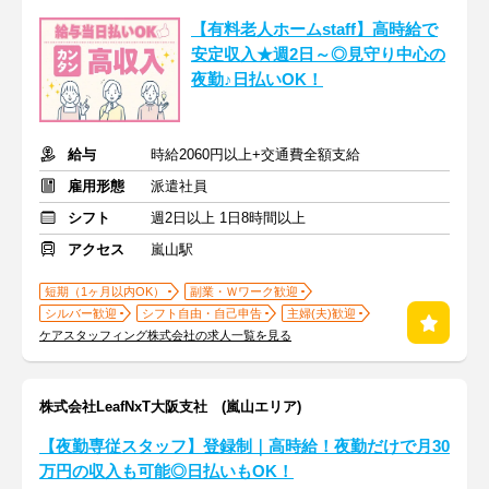
【有料老人ホームstaff】高時給で
安定収入★週2日～◎見守り中心の
夜勤♪日払いOK！
給与
時給2060円以上+交通費全額支給
雇用形態
派遣社員
シフト
週2日以上 1日8時間以上
アクセス
嵐山駅
短期（1ヶ月以内OK）
副業・Ｗワーク歓迎
シルバー歓迎
シフト自由・自己申告
主婦(夫)歓迎
ケアスタッフィング株式会社の求人一覧を見る
株式会社LeafNxT大阪支社 (嵐山エリア)
【夜勤専従スタッフ】登録制｜高時給！夜勤だけで月30
万円の収入も可能◎日払いもOK！