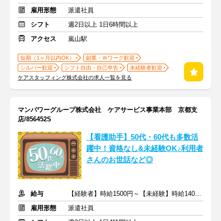
雇用形態
派遣社員
シフト
週2日以上 1日6時間以上
アクセス
嵐山駅
短期（1ヶ月以内OK）
副業・Ｗワーク歓迎
シルバー歓迎
シフト自由・自己申告
未経験者歓迎
ケアスタッフィング株式会社の求人一覧を見る
マンパワーグループ株式会社 ケアサービス事業本部 京都支
店/856452S
【看護助手】50代・60代も多数活
躍中！資格なし&未経験OK♪利用者
さんのお世話など◎
給与
【経験者】時給1500円～【未経験】時給1400円～ ※交通費全額
雇用形態
派遣社員