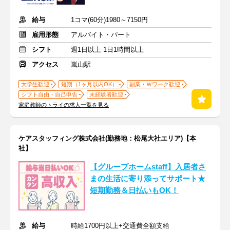
給与
1コマ(60分)1980～7150円
雇用形態
アルバイト・パート
シフト
週1日以上 1日1時間以上
アクセス
嵐山駅
大学生歓迎
短期（1ヶ月以内OK）
副業・Ｗワーク歓迎
シフト自由・自己申告
未経験者歓迎
家庭教師のトライの求人一覧を見る
ケアスタッフィング株式会社(勤務地：松尾大社エリア)【本
社】
【グループホームstaff】入居者さ
まの生活に寄り添ってサポート★
短期勤務＆日払いもOK！
給与
時給1700円以上+交通費全額支給