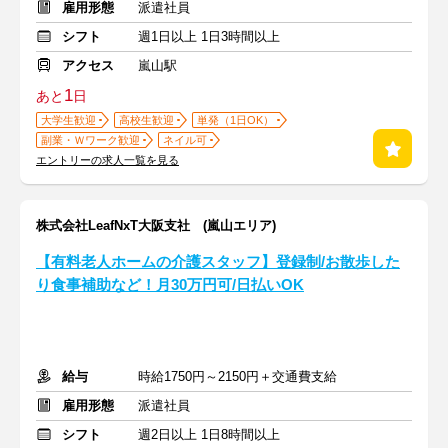
雇用形態
派遣社員
シフト
週1日以上 1日3時間以上
アクセス
嵐山駅
1
あと
日
大学生歓迎
高校生歓迎
単発（1日OK）
副業・Ｗワーク歓迎
ネイル可
エントリーの求人一覧を見る
株式会社LeafNxT大阪支社 (嵐山エリア)
【有料老人ホームの介護スタッフ】登録制/お散歩した
り食事補助など！月30万円可/日払いOK
給与
時給1750円～2150円＋交通費支給
雇用形態
派遣社員
シフト
週2日以上 1日8時間以上