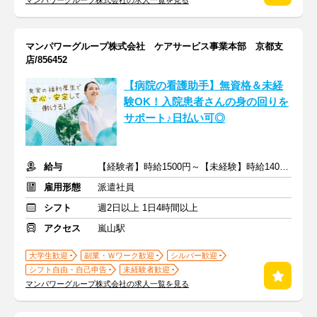
マンパワーグループ株式会社の求人一覧を見る
マンパワーグループ株式会社 ケアサービス事業本部 京都支
店/856452
【病院の看護助手】無資格＆未経
験OK！入院患者さんの身の回りを
サポート♪日払い可◎
給与
【経験者】時給1500円～【未経験】時給1400円～ ※交通費全額
雇用形態
派遣社員
シフト
週2日以上 1日4時間以上
アクセス
嵐山駅
大学生歓迎
副業・Ｗワーク歓迎
シルバー歓迎
シフト自由・自己申告
未経験者歓迎
マンパワーグループ株式会社の求人一覧を見る