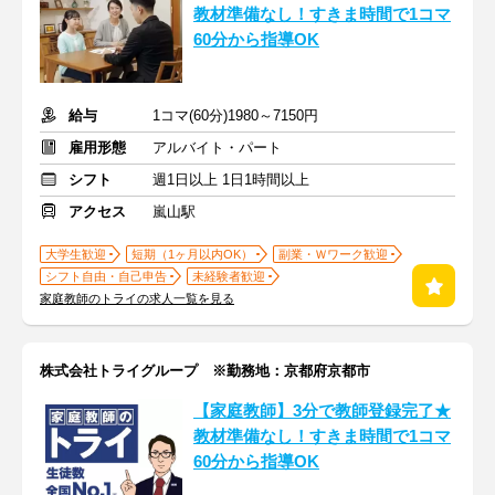
教材準備なし！すきま時間で1コマ
60分から指導OK
給与
1コマ(60分)1980～7150円
雇用形態
アルバイト・パート
シフト
週1日以上 1日1時間以上
アクセス
嵐山駅
大学生歓迎
短期（1ヶ月以内OK）
副業・Ｗワーク歓迎
シフト自由・自己申告
未経験者歓迎
家庭教師のトライの求人一覧を見る
株式会社トライグループ ※勤務地：京都府京都市
【家庭教師】3分で教師登録完了★
教材準備なし！すきま時間で1コマ
60分から指導OK