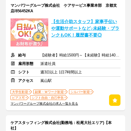
マンパワーグループ株式会社 ケアサービス事業本部 京都支
店/856452KA
【生活介助スタッフ】家事手伝い
や運動サポートなど♪未経験・ブラ
ンクもOK！履歴書不要◎
給与
【経験者】時給1500円～【未経験】時給1400円～ ※交通費全額
雇用形態
派遣社員
シフト
週3日以上 1日7時間以上
アクセス
嵐山駅
大学生歓迎
副業・Ｗワーク歓迎
シルバー歓迎
ピアス可
シフト自由・自己申告
マンパワーグループ株式会社の求人一覧を見る
ケアスタッフィング株式会社(勤務地：松尾大社エリア)【本
社】