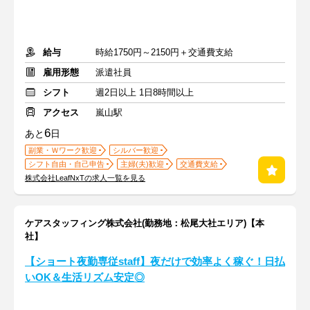
給与
時給1750円～2150円＋交通費支給
雇用形態
派遣社員
シフト
週2日以上 1日8時間以上
アクセス
嵐山駅
6
あと
日
副業・Ｗワーク歓迎
シルバー歓迎
シフト自由・自己申告
主婦(夫)歓迎
交通費支給
株式会社LeafNxTの求人一覧を見る
ケアスタッフィング株式会社(勤務地：松尾大社エリア)【本
社】
【ショート夜勤専従staff】夜だけで効率よく稼ぐ！日払
いOK＆生活リズム安定◎