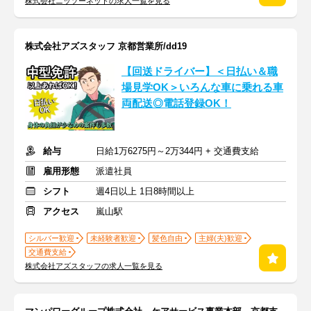
株式会社ニッソーネットの求人一覧を見る
株式会社アズスタッフ 京都営業所/dd19
【回送ドライバー】＜日払い＆職
場見学OK＞いろんな車に乗れる車
両配送◎電話登録OK！
給与
日給1万6275円～2万344円 + 交通費支給
雇用形態
派遣社員
シフト
週4日以上 1日8時間以上
アクセス
嵐山駅
シルバー歓迎
未経験者歓迎
髪色自由
主婦(夫)歓迎
交通費支給
株式会社アズスタッフの求人一覧を見る