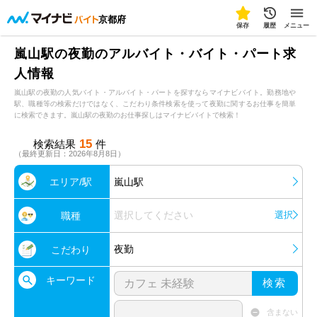
京都府
保存
履歴
メニュー
嵐山駅の夜勤のアルバイト・バイト・パート求
人情報
嵐山駅の夜勤の人気バイト・アルバイト・パートを探すならマイナビバイト。勤務地や
駅、職種等の検索だけではなく、こだわり条件検索を使って夜勤に関するお仕事を簡単
に検索できます。嵐山駅の夜勤のお仕事探しはマイナビバイトで検索！
15
検索結果
件
（最終更新日：2026年8月8日）
エリア/駅
嵐山駅
選択してください
選択
職種
夜勤
こだわり
キーワード
検索
含まない