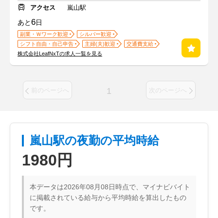
アクセス
嵐山駅
6
あと
日
副業・Ｗワーク歓迎
シルバー歓迎
シフト自由・自己申告
主婦(夫)歓迎
交通費支給
株式会社LeafNxTの求人一覧を見る
1
前のページへ
次のページへ
嵐山駅の夜勤の平均時給
1980円
本データは2026年08月08日時点で、マイナビバイト
に掲載されている給与から平均時給を算出したもの
です。