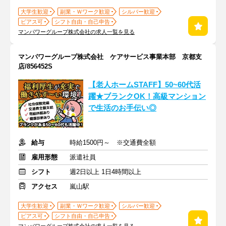
大学生歓迎
副業・Ｗワーク歓迎
シルバー歓迎
ピアス可
シフト自由・自己申告
マンパワーグループ株式会社の求人一覧を見る
マンパワーグループ株式会社 ケアサービス事業本部 京都支
店/856452S
【老人ホームSTAFF】50~60代活
躍★ブランクOK！高級マンション
で生活のお手伝い◎
給与
時給1500円～ ※交通費全額
雇用形態
派遣社員
シフト
週2日以上 1日4時間以上
アクセス
嵐山駅
大学生歓迎
副業・Ｗワーク歓迎
シルバー歓迎
ピアス可
シフト自由・自己申告