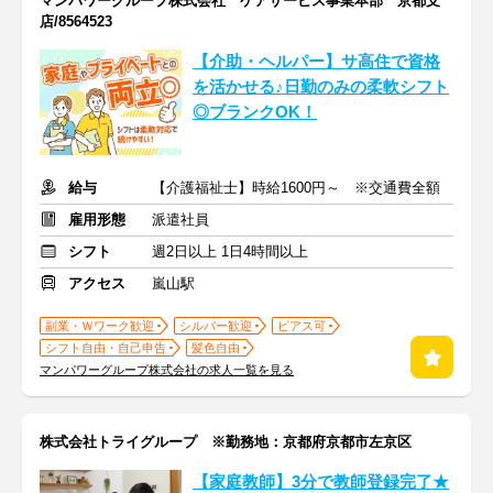
マンパワーグループ株式会社 ケアサービス事業本部 京都支
店/8564523
【介助・ヘルパー】サ高住で資格
を活かせる♪日勤のみの柔軟シフト
◎ブランクOK！
給与
【介護福祉士】時給1600円～ ※交通費全額
雇用形態
派遣社員
シフト
週2日以上 1日4時間以上
アクセス
嵐山駅
副業・Ｗワーク歓迎
シルバー歓迎
ピアス可
シフト自由・自己申告
髪色自由
マンパワーグループ株式会社の求人一覧を見る
株式会社トライグループ ※勤務地：京都府京都市左京区
【家庭教師】3分で教師登録完了★