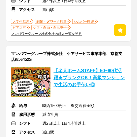
シフト
週2日以上 1日4時間以上
アクセス
嵐山駅
大学生歓迎
副業・Ｗワーク歓迎
シルバー歓迎
ピアス可
シフト自由・自己申告
マンパワーグループ株式会社の求人一覧を見る
マンパワーグループ株式会社 ケアサービス事業本部 京都支
店/856452S
【老人ホームSTAFF】50~60代活
躍★ブランクOK！高級マンション
で生活のお手伝い◎
給与
時給1500円～ ※交通費全額
雇用形態
派遣社員
シフト
週2日以上 1日4時間以上
アクセス
嵐山駅