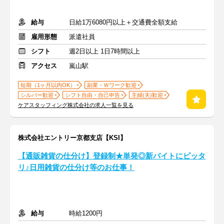
給与
日給1万6080円以上＋交通費全額支給
雇用形態
派遣社員
シフト
週2日以上 1日7時間以上
アクセス
嵐山駅
短期（1ヶ月以内OK）
副業・Ｗワーク歓迎
シルバー歓迎
シフト自由・自己申告
主婦(夫)歓迎
ケアスタッフィング株式会社の求人一覧を見る
株式会社エントリー京都支店【KSI】
【通販雑貨の仕分け】登録制★単発◎新バイトにピッタ
リ♪日用雑貨の仕分け等のお仕事！
給与
時給1200円