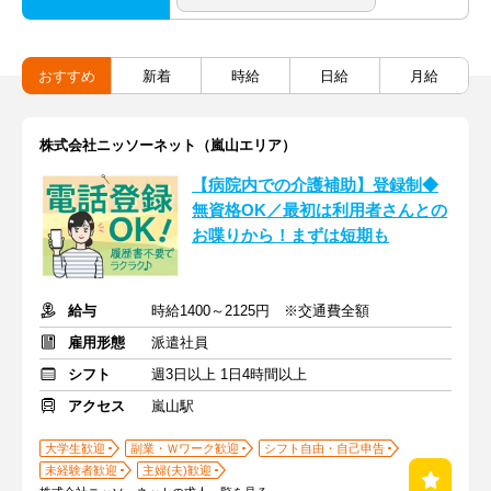
おすすめ
新着
時給
日給
月給
株式会社ニッソーネット（嵐山エリア）
【病院内での介護補助】登録制◆
無資格OK／最初は利用者さんとの
お喋りから！まずは短期も
給与
時給1400～2125円 ※交通費全額
雇用形態
派遣社員
シフト
週3日以上 1日4時間以上
アクセス
嵐山駅
大学生歓迎
副業・Ｗワーク歓迎
シフト自由・自己申告
未経験者歓迎
主婦(夫)歓迎