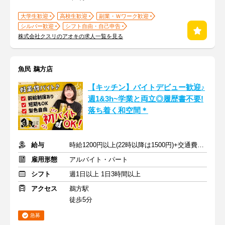
大学生歓迎
高校生歓迎
副業・Ｗワーク歓迎
シルバー歓迎
シフト自由・自己申告
株式会社クスリのアオキの求人一覧を見る
魚民 鵜方店
【キッチン】バイトデビュー歓迎♪
週1&3h~学業と両立◎履歴書不要!
落ち着く和空間＊
給与
時給1200円以上(22時以降は1500円)+交通費規定内支給
雇用形態
アルバイト・パート
シフト
週1日以上 1日3時間以上
アクセス
鵜方駅
徒歩5分
急募