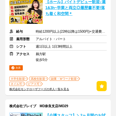
【ホール】バイトデビュー歓迎♪週
1&3h~学業と両立◎履歴書不要!落
ち着く和空間＊
給与
時給1200円以上(22時以降は1500円)+交通費規定内支給
雇用形態
アルバイト・パート
シフト
週1日以上 1日3時間以上
アクセス
鵜方駅
徒歩5分
急募
大学生歓迎
高校生歓迎
副業・Ｗワーク歓迎
ネイル可
ピアス可
株式会社モンテローザフーズの求人一覧を見る
株式会社ブレイブ MD奈良支店/MD29
【介護スタッフ】＼2ヶ月間のお試