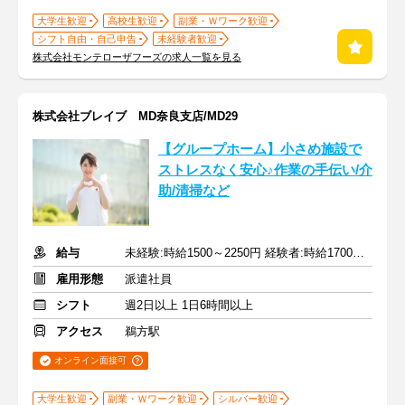
大学生歓迎
高校生歓迎
副業・Ｗワーク歓迎
シフト自由・自己申告
未経験者歓迎
株式会社モンテローザフーズの求人一覧を見る
株式会社ブレイブ MD奈良支店/MD29
【グループホーム】小さめ施設で
ストレスなく安心♪作業の手伝い/介
助/清掃など
給与
未経験:時給1500～2250円 経験者:時給1700～2550円+交通費全額
雇用形態
派遣社員
シフト
週2日以上 1日6時間以上
アクセス
鵜方駅
オンライン面接可
大学生歓迎
副業・Ｗワーク歓迎
シルバー歓迎