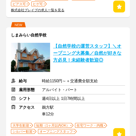
ピアス可
ヒゲ可
株式会社ブレイブの求人一覧を見る
NEW
しまみらい自然学校
【自然学校の運営スタッフ】＼オ
ープニング大募集／自然が好きな
方必見！未経験者歓迎◎
給与
時給1150円～＋交通費全額支給
雇用形態
アルバイト・パート
シフト
週4日以上 1日7時間以上
アクセス
鵜方駅
車12分
大学生歓迎
短期（1ヶ月以内OK）
在宅ワーク・内職
シルバー歓迎
オープニングスタッフ