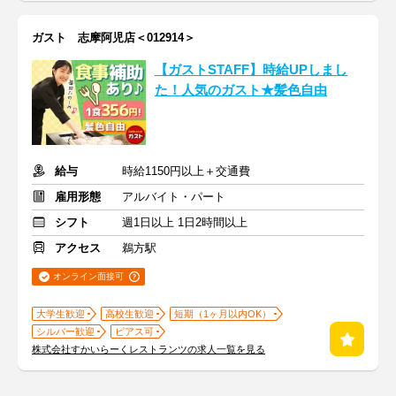
ガスト 志摩阿児店＜012914＞
【ガストSTAFF】時給UPしまし
た！人気のガスト★髪色自由
給与
時給1150円以上＋交通費
雇用形態
アルバイト・パート
シフト
週1日以上 1日2時間以上
アクセス
鵜方駅
オンライン面接可
大学生歓迎
高校生歓迎
短期（1ヶ月以内OK）
シルバー歓迎
ピアス可
株式会社すかいらーくレストランツの求人一覧を見る