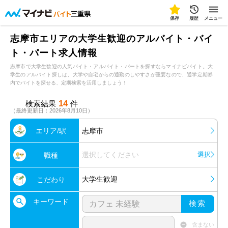
三重県
保存
履歴
メニュー
志摩市エリアの大学生歓迎のアルバイト・バイ
ト・パート求人情報
志摩市で大学生歓迎の人気バイト・アルバイト・パートを探すならマイナビバイト。大
学生のアルバイト探しは、大学や自宅からの通勤のしやすさが重要なので、通学定期券
内でバイトを探せる、定期検索を活用しましょう！
14
検索結果
件
（最終更新日：2026年8月10日）
エリア/駅
志摩市
選択してください
選択
職種
大学生歓迎
こだわり
キーワード
検索
含まない