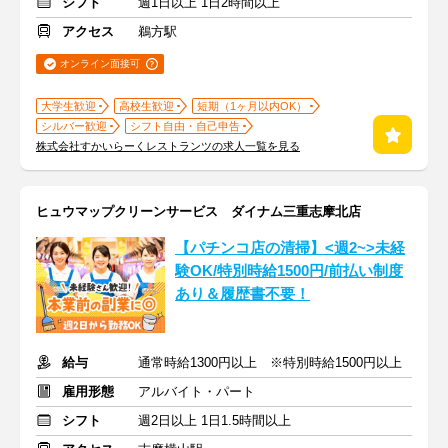
シフト
週1日以上 1日2時間以上
アクセス
鵜方駅
オンライン面接可
大学生歓迎
高校生歓迎
短期（1ヶ月以内OK）
シルバー歓迎
シフト自由・自己申告
株式会社すかいらーくレストランツの求人一覧を見る
ヒュウマップクリーンサービス ダイナム三重志摩北店
【パチンコ店の清掃】<週2~>未経
験OK/特別時給1500円/前払い制度
あり＆履歴書不要！
給与
通常時給1300円以上 ※特別時給1500円以上
雇用形態
アルバイト・パート
シフト
週2日以上 1日1.5時間以上