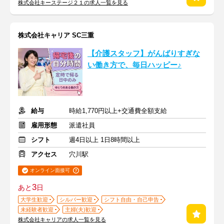
株式会社キーステージ２１の求人一覧を見る
株式会社キャリア SC三重
【介護スタッフ】がんばりすぎな
い働き方で、毎日ハッピー♪
給与
時給1,770円以上+交通費全額支給
雇用形態
派遣社員
シフト
週4日以上 1日8時間以上
アクセス
穴川駅
オンライン面接可
3
あと
日
大学生歓迎
シルバー歓迎
シフト自由・自己申告
未経験者歓迎
主婦(夫)歓迎
株式会社キャリアの求人一覧を見る