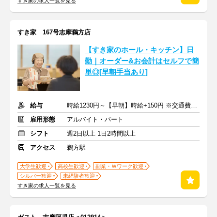
すき家の求人一覧を見る
すき家 167号志摩鵜方店
【すき家のホール・キッチン】日
勤｜オーダー&お会計はセルフで簡
単◎[早朝手当あり]
給与
時給1230円～【早朝】時給+150円 ※交通費支給
雇用形態
アルバイト・パート
シフト
週2日以上 1日2時間以上
アクセス
鵜方駅
大学生歓迎
高校生歓迎
副業・Ｗワーク歓迎
シルバー歓迎
未経験者歓迎
すき家の求人一覧を見る