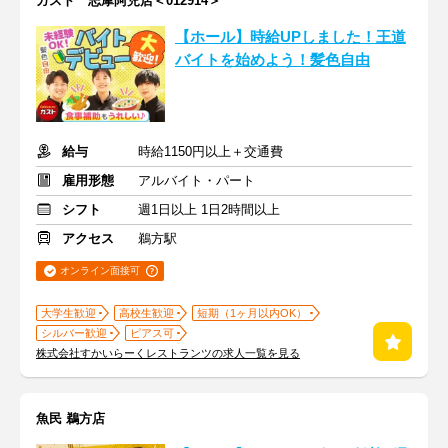
ガスト 志摩阿児店＜012914＞
【ホール】時給UPしました！王道
バイトを始めよう！髪色自由
給与
時給1150円以上＋交通費
雇用形態
アルバイト・パート
シフト
週1日以上 1日2時間以上
アクセス
鵜方駅
オンライン面接可
大学生歓迎
高校生歓迎
短期（1ヶ月以内OK）
シルバー歓迎
ピアス可
株式会社すかいらーくレストランツの求人一覧を見る
魚民 鵜方店