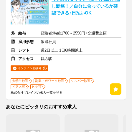
し勤務！／自分に合っているか確
認できる♪日払いOK
給与
経験者:時給1700～2550円+交通費全額
雇用形態
派遣社員
シフト
週2日以上 1日6時間以上
アクセス
鵜方駅
オンライン面接可
大学生歓迎
副業・Ｗワーク歓迎
シルバー歓迎
ピアス可
ヒゲ可
株式会社ブレイブの求人一覧を見る
あなたにピッタリのおすすめ求人