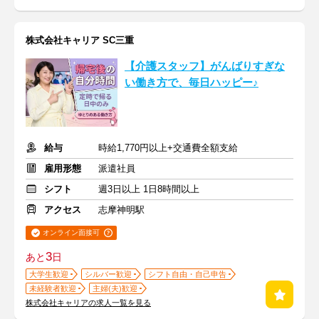
株式会社キャリア SC三重
【介護スタッフ】がんばりすぎな
い働き方で、毎日ハッピー♪
給与
時給1,770円以上+交通費全額支給
雇用形態
派遣社員
シフト
週3日以上 1日8時間以上
アクセス
志摩神明駅
オンライン面接可
3
あと
日
大学生歓迎
シルバー歓迎
シフト自由・自己申告
未経験者歓迎
主婦(夫)歓迎
株式会社キャリアの求人一覧を見る