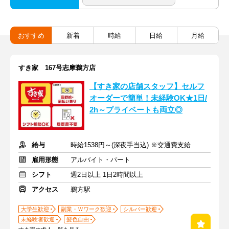
おすすめ
新着
時給
日給
月給
すき家 167号志摩鵜方店
【すき家の店舗スタッフ】セルフ
オーダーで簡単！未経験OK★1日/
2h～プライベートも両立◎
給与
時給1538円～(深夜手当込) ※交通費支給
雇用形態
アルバイト・パート
シフト
週2日以上 1日2時間以上
アクセス
鵜方駅
大学生歓迎
副業・Ｗワーク歓迎
シルバー歓迎
未経験者歓迎
髪色自由