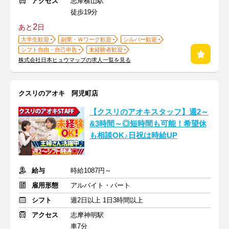
アクセス
志摩横山駅
徒歩19分
2
あと
日
大学生歓迎
副業・Ｗワーク歓迎
シルバー歓迎
シフト自由・自己申告
未経験者歓迎
株式会社日本ヒュウマップの求人一覧を見る
クスリのアオキ 阿児町店
【クスリのアオキスタッフ】週2～
&3時間～◎短時間も可能！希望休
も相談OK♪日祝は時給UP
給与
時給1087円～
雇用形態
アルバイト・パート
シフト
週2日以上 1日3時間以上
アクセス
志摩神明駅
車7分