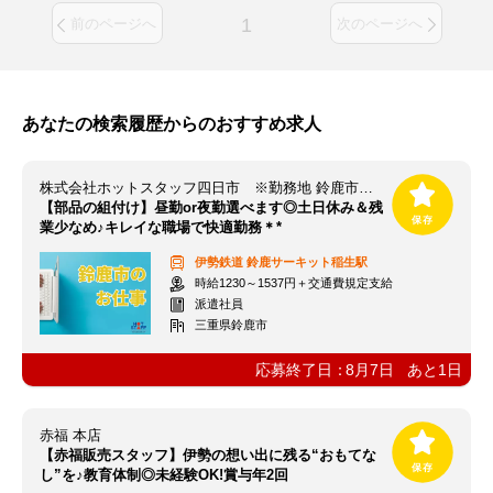
1
前のページへ
次のページへ
あなたの検索履歴からのおすすめ求人
株式会社ホットスタッフ四日市 ※勤務地 鈴鹿市稲生町[251177880001]
【部品の組付け】昼勤or夜勤選べます◎土日休み＆残
業少なめ♪キレイな職場で快適勤務＊*
伊勢鉄道
鈴鹿サーキット稲生駅
時給1230～1537円＋交通費規定支給
派遣社員
三重県鈴鹿市
応募終了日：
8月7日
あと
1
日
赤福 本店
【赤福販売スタッフ】伊勢の想い出に残る“おもてな
し”を♪教育体制◎未経験OK!賞与年2回