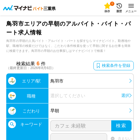
0
三重県
保存
履歴
メニュー
鳥羽市エリアの早朝のアルバイト・バイト・パ
ート求人情報
鳥羽市の早朝の人気バイト・アルバイト・パートを探すならマイナビバイト。勤務地や
駅、職種等の検索だけではなく、こだわり条件検索を使って早朝に関するお仕事を簡単
に検索できます。鳥羽市の早朝のお仕事探しはマイナビバイトで検索！
6
検索結果
件
検索条件を登録
（最終更新日：2026年8月6日）
エリア/駅
鳥羽市
選択してください
選択
職種
早朝
こだわり
キーワード
検索
含まない