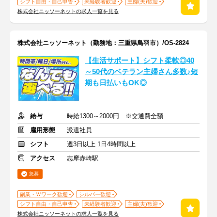
シフト自由・自己申告
未経験者歓迎
主婦(夫)歓迎
株式会社ニッソーネットの求人一覧を見る
株式会社ニッソーネット（勤務地：三重県鳥羽市）/OS-2824
【生活サポート】シフト柔軟◎40
～50代のベテラン主婦さん多数♪短
期も日払いもOK◎
給与
時給1300～2000円 ※交通費全額
雇用形態
派遣社員
シフト
週3日以上 1日4時間以上
アクセス
志摩赤崎駅
急募
副業・Ｗワーク歓迎
シルバー歓迎
シフト自由・自己申告
未経験者歓迎
主婦(夫)歓迎
株式会社ニッソーネットの求人一覧を見る