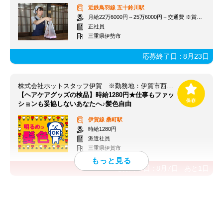
近鉄鳥羽線
五十鈴川駅
月給22万6000円～25万6000円＋交通費 ※賞与年2回
正社員
三重県伊勢市
応募終了日：
8月23日
株式会社ホットスタッフ伊賀 ※勤務地：伊賀市西明寺 [260194110015]
【ヘアケアグッズの検品】時給1280円★仕事もファッ
ションも妥協しないあなたへ♪髪色自由
伊賀線
桑町駅
時給1280円
派遣社員
三重県伊賀市
応募終了日：
8月7日
あと
1
日