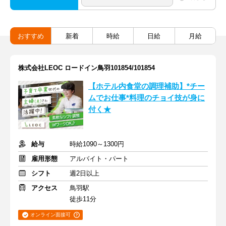
おすすめ
新着
時給
日給
月給
株式会社LEOC ロードイン鳥羽101854/101854
【ホテル内食堂の調理補助】*チー
ムでお仕事*料理のチョイ技が身に
付く★
給与
時給1090～1300円
雇用形態
アルバイト・パート
シフト
週2日以上
アクセス
鳥羽駅
徒歩11分
オンライン面接可