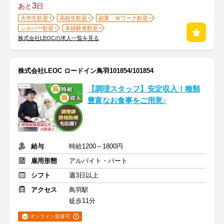
3
あと
日
大学生歓迎
高校生歓迎
副業・Ｗワーク歓迎
シルバー歓迎
未経験者歓迎
株式会社LEOCの求人一覧を見る
株式会社LEOC ロードイン鳥羽101854/101854
【調理スタッフ】安定収入！種類
豊富なお食事をご用意♪
給与
時給1200～1800円
雇用形態
アルバイト・パート
シフト
週3日以上
アクセス
鳥羽駅
徒歩11分
オンライン面接可