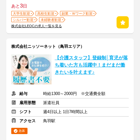
3
あと
日
大学生歓迎
高校生歓迎
副業・Ｗワーク歓迎
シルバー歓迎
未経験者歓迎
株式会社LEOCの求人一覧を見る
株式会社ニッソーネット（鳥羽エリア）
【介護スタッフ】登録制│育児が落
ち着いた方も活躍中！まだまだ働
きたいを叶えます♪
給与
時給1300～2000円 ※交通費全額
雇用形態
派遣社員
シフト
週4日以上 1日7時間以上
アクセス
鳥羽駅
急募