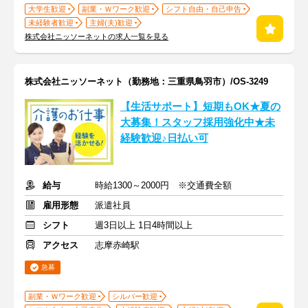
大学生歓迎
副業・Ｗワーク歓迎
シフト自由・自己申告
未経験者歓迎
主婦(夫)歓迎
株式会社ニッソーネットの求人一覧を見る
株式会社ニッソーネット（勤務地：三重県鳥羽市）/OS-3249
【生活サポート】短期もOK★夏の
大募集！スタッフ採用強化中★未
経験歓迎♪日払い可
給与
時給1300～2000円 ※交通費全額
雇用形態
派遣社員
シフト
週3日以上 1日4時間以上
アクセス
志摩赤崎駅
急募
副業・Ｗワーク歓迎
シルバー歓迎