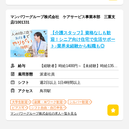
マンパワーグループ株式会社 ケアサービス事業本部 三重支
店/1001331
【介護スタッフ】資格なしも歓
迎！シニア向け住宅で生活サポー
ト♪業界未経験から転職も◎
給与
【経験者】時給1400円～【未経験】時給1350円～ ※交通費全額
雇用形態
派遣社員
シフト
週2日以上 1日4時間以上
アクセス
鳥羽駅
大学生歓迎
副業・Ｗワーク歓迎
シルバー歓迎
ピアス可
シフト自由・自己申告
マンパワーグループ株式会社の求人一覧を見る