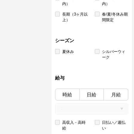
内）
内）
長期（3ヶ月以
春/夏/冬休み期
上）
間限定
シーズン
夏休み
シルバーウィ
ーク
給与
時給
日給
月給
高収入・高時
日払い／週払
給
い