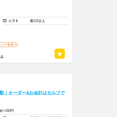
シフト
週1日以上
ルバー歓迎
見る
勤｜オーダー&お会計はセルフで
給+150円