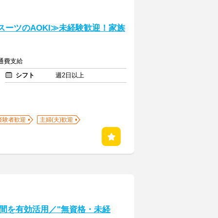
≪スーツのAOKI≫未経験歓迎！家族
交通費支給
シフト
週2日以上
経験者歓迎
主婦(夫)歓迎
間を有効活用／"無資格・未経