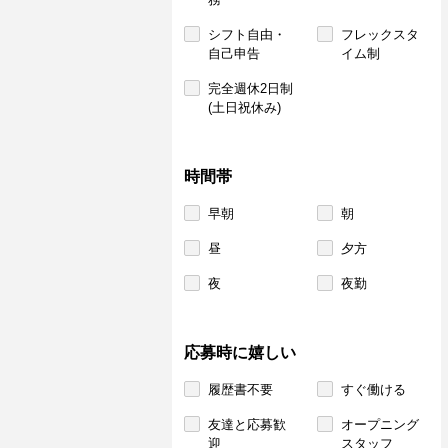
シフト自由・
フレックスタ
自己申告
イム制
完全週休2日制
(土日祝休み)
時間帯
早朝
朝
昼
夕方
夜
夜勤
応募時に嬉しい
履歴書不要
すぐ働ける
友達と応募歓
オープニング
迎
スタッフ