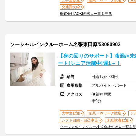
大学生歓迎
副業・Ｗワーク歓迎
未
交通費支給
株式会社AOKIの求人一覧を見る
ソーシャルインクルーホーム名張東田原/53080902
【身の回りのサポート】夜勤/<未
ート!シニア活躍中!週1～！
給与
日給1万8900円
雇用形態
アルバイト・パート
アクセス
伊賀神戸駅
車9分
大学生歓迎
副業・Ｗワーク歓迎
シ
シフト自由・自己申告
未経験者歓迎
ソーシャルインクルー株式会社の求人一覧を