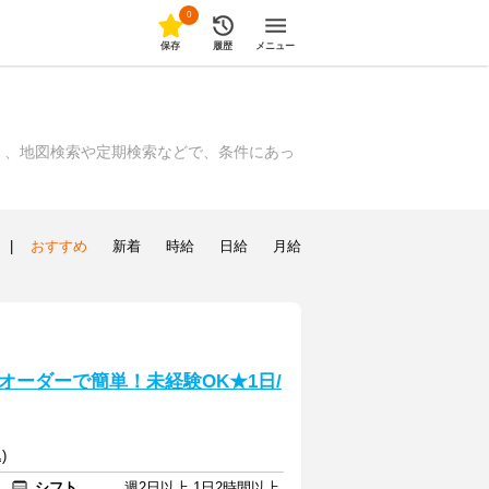
0
保存
履歴
メニュー
く、地図検索や定期検索などで、条件にあっ
|
おすすめ
新着
時給
日給
月給
オーダーで簡単！未経験OK★1日/
)
シフト
週2日以上 1日2時間以上