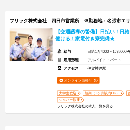
フリック株式会社 四日市営業所 ※勤務地：名張市エ
【交通誘導の警備】日払い！日給
働ける！家電付き寮完備★
給与
日給1万4000～1万80
雇用形態
アルバイト・パート
アクセス
伊賀神戸駅
オンライン面接可
大学生歓迎
短期（1ヶ月以内OK）
シルバー歓迎
フリック株式会社の求人一覧を見る