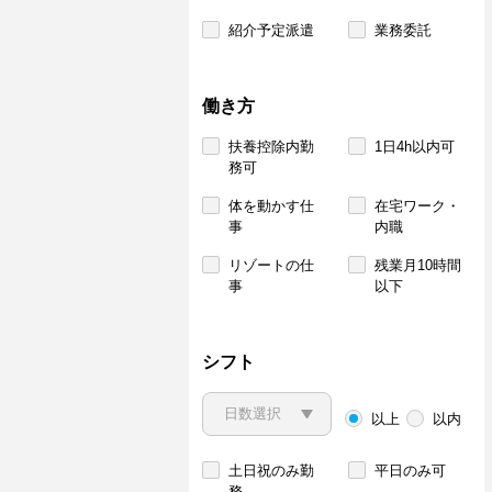
紹介予定派遣
業務委託
働き方
扶養控除内勤
1日4h以内可
務可
体を動かす仕
在宅ワーク・
事
内職
リゾートの仕
残業月10時間
事
以下
シフト
以上
以内
土日祝のみ勤
平日のみ可
務