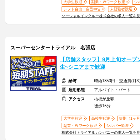
大学生歓迎
副業・Ｗワーク歓迎
シ
シフト自由・自己申告
未経験者歓迎
ソーシャルインクルー株式会社の求人一覧を
スーパーセンタートライアル 名張店
【店舗スタッフ】9月上旬オープン
生~シニアまで歓迎
給与
時給1350円＋交通費(月3
雇用形態
アルバイト・パート
アクセス
桔梗が丘駅
徒歩15分
大学生歓迎
高校生歓迎
短期（1ヶ月
副業・Ｗワーク歓迎
シルバー歓迎
株式会社トライアルカンパニーの求人一覧を