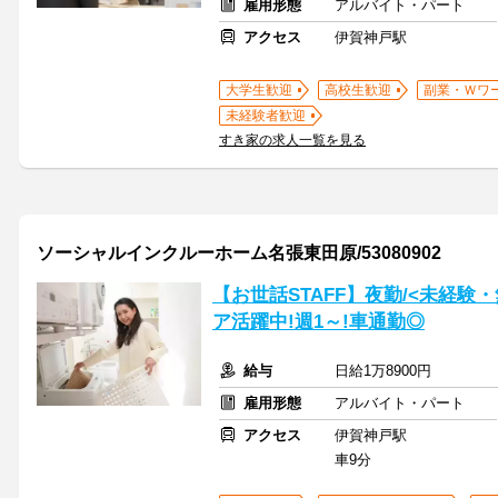
雇用形態
アルバイト・パート
アクセス
伊賀神戸駅
大学生歓迎
高校生歓迎
副業・Ｗワ
未経験者歓迎
すき家の求人一覧を見る
ソーシャルインクルーホーム名張東田原/53080902
【お世話STAFF】夜勤/<未経験
ア活躍中!週1～!車通勤◎
給与
日給1万8900円
雇用形態
アルバイト・パート
アクセス
伊賀神戸駅
車9分