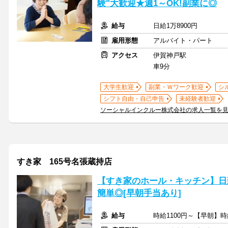
験"大歓迎★週1～OK!副業に◎
給与
日給1万8900円
雇用形態
アルバイト・パート
アクセス
伊賀神戸駅
車9分
大学生歓迎
副業・Ｗワーク歓迎
シ
シフト自由・自己申告
未経験者歓迎
ソーシャルインクルー株式会社の求人一覧を
すき家 165号名張蔵持店
【すき家のホール・キッチン】日
簡単◎[早朝手当あり]
給与
時給1100円～【早朝】時