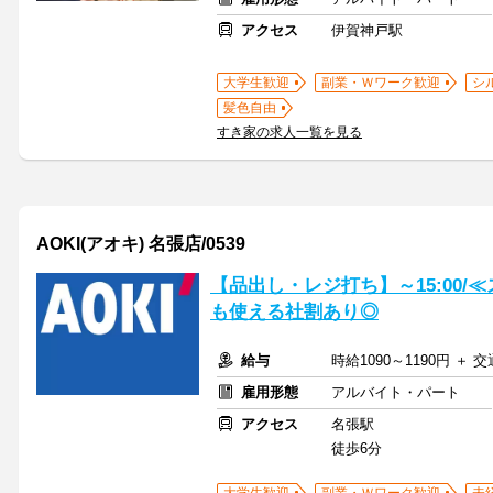
アクセス
伊賀神戸駅
大学生歓迎
副業・Ｗワーク歓迎
シ
髪色自由
すき家の求人一覧を見る
AOKI(アオキ) 名張店/0539
【品出し・レジ打ち】～15:00/
も使える社割あり◎
給与
時給1090～1190円 ＋ 
雇用形態
アルバイト・パート
アクセス
名張駅
徒歩6分