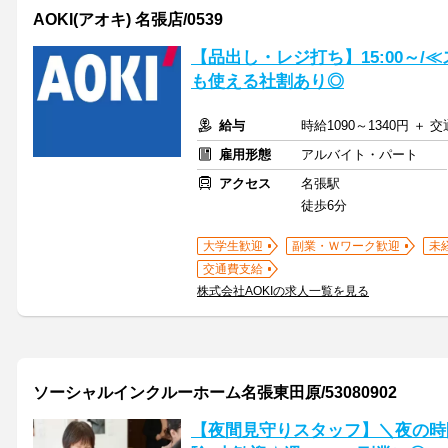
AOKI(アオキ) 名張店/0539
【品出し・レジ打ち】15:00～/
も使える社割あり◎
給与
時給1090～1340円 ＋ 
雇用形態
アルバイト・パート
アクセス
名張駅
徒歩6分
大学生歓迎
副業・Ｗワーク歓迎
未
交通費支給
株式会社AOKIの求人一覧を見る
ソーシャルインクルーホーム名張東田原/53080902
【夜間見守りスタッフ】＼夜の時