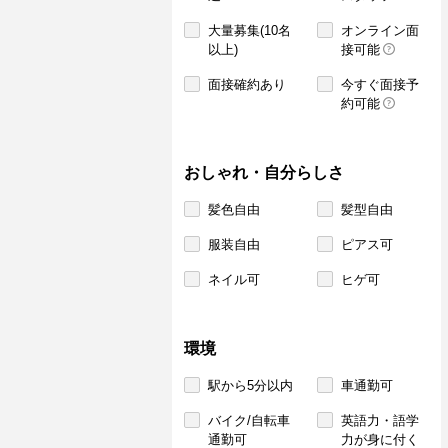
大量募集(10名
オンライン面
以上)
接可能
面接確約あり
今すぐ面接予
約可能
おしゃれ・自分らしさ
髪色自由
髪型自由
服装自由
ピアス可
ネイル可
ヒゲ可
環境
駅から5分以内
車通勤可
バイク/自転車
英語力・語学
通勤可
力が身に付く