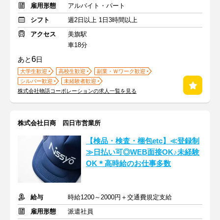
雇用形態
アルバイト・パート
シフト
週2日以上 1日3時間以上
アクセス
美旗駅
車18分
6
あと
日
大学生歓迎
高校生歓迎
副業・Ｗワーク歓迎
シルバー歓迎
未経験者歓迎
株式会社物語コーポレーションの求人一覧を見る
株式会社日商 四日市営業所
【検品・検査・梱包etc】≪登録制
≫日払い可◎WEB面接OK♪未経験
OK＊高時給のお仕事多数
給与
時給1200～2000円＋交通費規定支給
雇用形態
派遣社員