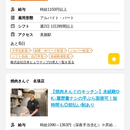
給与
時給1150円以上
雇用形態
アルバイト・パート
シフト
週2日 1日2時間以上
アクセス
美旗駅
6
あと
日
大学生歓迎
副業・Ｗワーク歓迎
シルバー歓迎
シフト自由・自己申告
未経験者歓迎
株式会社日本ヒュウマップの求人一覧を見る
焼肉きんぐ 名張店
【焼肉きんぐのキッチン】未経験O
K♪履歴書ナシの手ぶら面接可！短
時間も◎前払い制あり
給与
時給1090～1363円（深夜手当含む）※昇給は随時あり