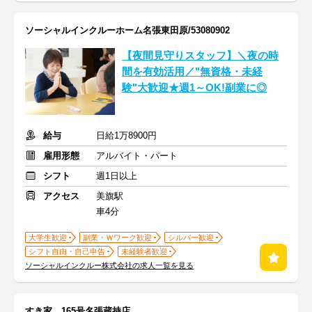
ソーシャルインクルーホーム名張東田原/53080902
【夜間見守りスタッフ】＼夜の時
間を有効活用／"無資格・未経
験"大歓迎★週1～OK!副業に◎
給与
日給1万8900円
雇用形態
アルバイト・パート
シフト
週1日以上
アクセス
美旗駅
車4分
大学生歓迎
副業・Ｗワーク歓迎
シルバー歓迎
シフト自由・自己申告
未経験者歓迎
ソーシャルインクルー株式会社の求人一覧を見る
すき家 165号名張蔵持店