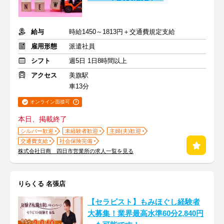
給与
時給1450～1813円＋交通費規定支給
雇用形態
派遣社員
シフト
週5日 1日8時間以上
アクセス
美旗駅
車13分
オンライン面接可
本日、掲載終了
シルバー歓迎
未経験者歓迎
主婦(夫)歓迎
交通費支給
社会保険完備
株式会社日商 四日市営業所の求人一覧を見る
りらくる 名張店
【セラピスト】もみほぐし経験者
大募集！業界最高水準60分2,840円