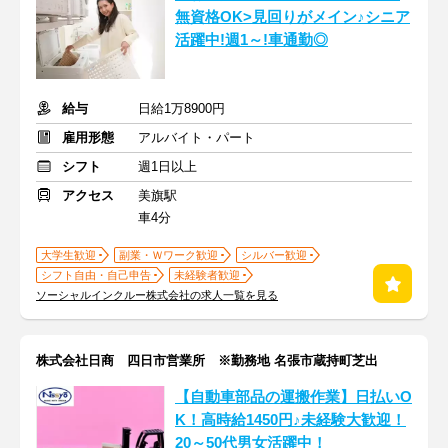
無資格OK>見回りがメイン♪シニア
活躍中!週1～!車通勤◎
給与
日給1万8900円
雇用形態
アルバイト・パート
シフト
週1日以上
アクセス
美旗駅
車4分
大学生歓迎
副業・Ｗワーク歓迎
シルバー歓迎
シフト自由・自己申告
未経験者歓迎
ソーシャルインクルー株式会社の求人一覧を見る
株式会社日商 四日市営業所 ※勤務地 名張市蔵持町芝出
【自動車部品の運搬作業】日払いO
K！高時給1450円♪未経験大歓迎！
20～50代男女活躍中！