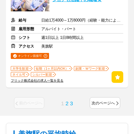
給与
日給1万4000～1万8000円（経験・能力による）
雇用形態
アルバイト・パート
シフト
週1日以上 1日8時間以上
アクセス
美旗駅
オンライン面接可
大学生歓迎
短期（1ヶ月以内OK）
副業・Ｗワーク歓迎
ネイル可
シルバー歓迎
フリック株式会社の求人一覧を見る
1
2
3
前のページへ
次のページへ
美旗駅の平均時給