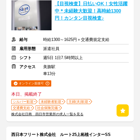
【目視検査】日払いOK！女性活躍
中＊未経験大歓迎！高時給1300
円！カンタン目視検査♪
給与
時給1300～1625円＋交通費規定支給
雇用形態
派遣社員
シフト
週5日 1日7.5時間以上
アクセス
美旗駅
車13分
オンライン面接可
本日、掲載終了
シルバー歓迎
未経験者歓迎
主婦(夫)歓迎
交通費支給
社会保険完備
株式会社日商 四日市営業所の求人一覧を見る
西日本フリート株式会社 ルート25上柘植インターSS