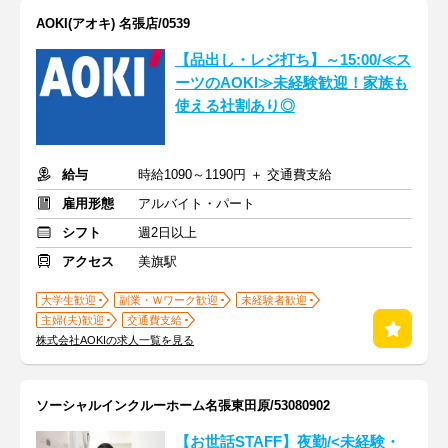
AOKI(アオキ) 名張店/0539
【品出し・レジ打ち】～15:00/≪ス
ーツのAOKI≫未経験歓迎！家族も
使える社割あり◎
給与
時給1090～1190円 ＋ 交通費支給
雇用形態
アルバイト・パート
シフト
週2日以上
アクセス
美旗駅
大学生歓迎
副業・Ｗワーク歓迎
未経験者歓迎
主婦(夫)歓迎
交通費支給
株式会社AOKIの求人一覧を見る
ソーシャルインクルーホーム名張東田原/53080902
【お世話STAFF】夜勤/<未経験・