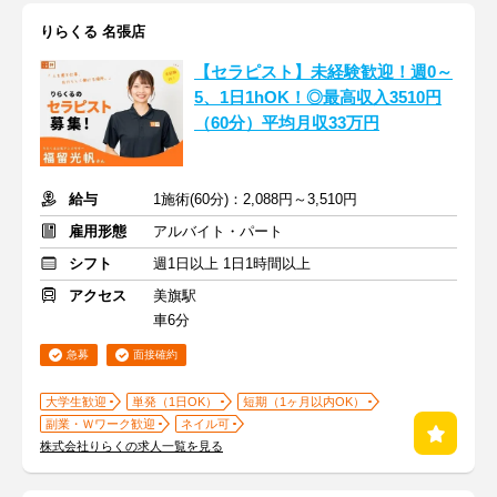
りらくる 名張店
【セラピスト】未経験歓迎！週0～
5、1日1hOK！◎最高収入3510円
（60分）平均月収33万円
給与
1施術(60分)：2,088円～3,510円
雇用形態
アルバイト・パート
シフト
週1日以上 1日1時間以上
アクセス
美旗駅
車6分
急募
面接確約
大学生歓迎
単発（1日OK）
短期（1ヶ月以内OK）
副業・Ｗワーク歓迎
ネイル可
株式会社りらくの求人一覧を見る