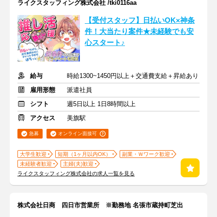
ライクスタッフィング株式会社 /tki0116aa
【受付スタッフ】日払いOK×神条
件！大当たり案件★未経験でも安
心スタート♪
給与
時給1300~1450円以上＋交通費支給＋昇給あり
雇用形態
派遣社員
シフト
週5日以上 1日8時間以上
アクセス
美旗駅
急募
オンライン面接可
大学生歓迎
短期（1ヶ月以内OK）
副業・Ｗワーク歓迎
未経験者歓迎
主婦(夫)歓迎
ライクスタッフィング株式会社の求人一覧を見る
株式会社日商 四日市営業所 ※勤務地 名張市蔵持町芝出