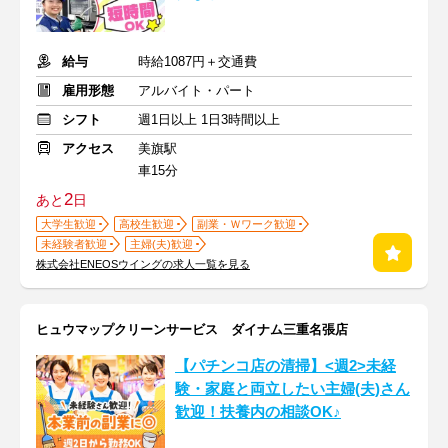
給与
時給1087円＋交通費
雇用形態
アルバイト・パート
シフト
週1日以上 1日3時間以上
アクセス
美旗駅
車15分
2
あと
日
大学生歓迎
高校生歓迎
副業・Ｗワーク歓迎
未経験者歓迎
主婦(夫)歓迎
株式会社ENEOSウイングの求人一覧を見る
ヒュウマップクリーンサービス ダイナム三重名張店
【パチンコ店の清掃】<週2>未経
験・家庭と両立したい主婦(夫)さん
歓迎！扶養内の相談OK♪