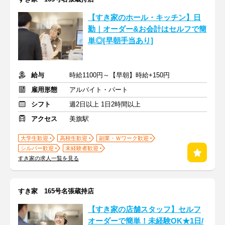
【すき家のホール・キッチン】日
勤｜オーダー&お会計はセルフで簡
単◎[早朝手当あり]
給与
時給1100円～【早朝】時給+150円
雇用形態
アルバイト・パート
シフト
週2日以上 1日2時間以上
アクセス
美旗駅
大学生歓迎
高校生歓迎
副業・Ｗワーク歓迎
シルバー歓迎
未経験者歓迎
すき家の求人一覧を見る
すき家 165号名張蔵持店
【すき家の店舗スタッフ】セルフ
オーダーで簡単！未経験OK★1日/