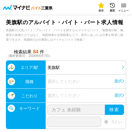
三重県
保存
履歴
メニュー
美旗駅のアルバイト・バイト・パート求人情報
美旗駅の人気バイト・アルバイト・パートを探すならマイナビバイト。勤務地や駅、職
種等の検索だけではなく、地図検索や定期検索などで、条件にあったお仕事を簡単に検
索できます。美旗駅のお仕事探しはマイナビバイトで検索！
84
検索結果
件
（最終更新日：2026年8月7日）
エリア/駅
美旗駅
選択してください
選択
職種
選択してください
選択
こだわり
キーワード
検索
含まない