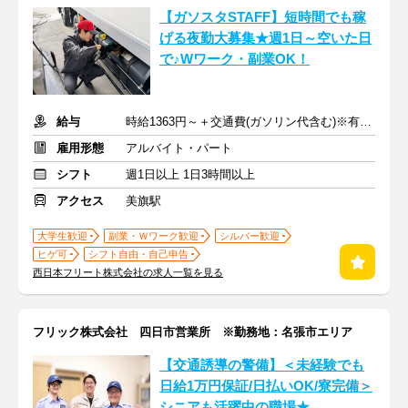
【ガソスタSTAFF】短時間でも稼
げる夜勤大募集★週1日～空いた日
で♪Wワーク・副業OK！
給与
時給1363円～＋交通費(ガソリン代含む)※有資格者は時給UP
雇用形態
アルバイト・パート
シフト
週1日以上 1日3時間以上
アクセス
美旗駅
大学生歓迎
副業・Ｗワーク歓迎
シルバー歓迎
ヒゲ可
シフト自由・自己申告
西日本フリート株式会社の求人一覧を見る
フリック株式会社 四日市営業所 ※勤務地：名張市エリア
【交通誘導の警備】＜未経験でも
日給1万円保証/日払いOK/寮完備＞
シニアも活躍中の職場★