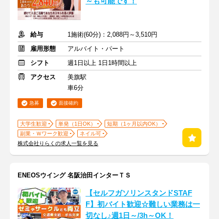
～も可能です！
給与
1施術(60分)：2,088円～3,510円
雇用形態
アルバイト・パート
シフト
週1日以上 1日1時間以上
アクセス
美旗駅
車6分
急募
面接確約
大学生歓迎
単発（1日OK）
短期（1ヶ月以内OK）
副業・Ｗワーク歓迎
ネイル可
株式会社りらくの求人一覧を見る
ENEOSウイング 名阪治田インターＴＳ
【セルフガソリンスタンドSTAF
F】初バイト歓迎☆難しい業務は一
切なし♪週1日～/3h～OK！