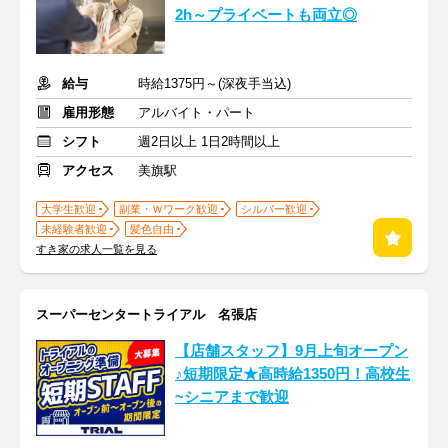
2h～プライベートも両立◎
給与
時給1375円～(深夜手当込)
雇用形態
アルバイト・パート
シフト
週2日以上 1日2時間以上
アクセス
美旗駅
大学生歓迎
副業・Ｗワーク歓迎
シルバー歓迎
未経験者歓迎
髪色自由
すき家の求人一覧を見る
スーパーセンタートライアル 名張店
【店舗スタッフ】9月上旬オープン
♪短期限定★高時給1350円！高校生
~シニアまで歓迎