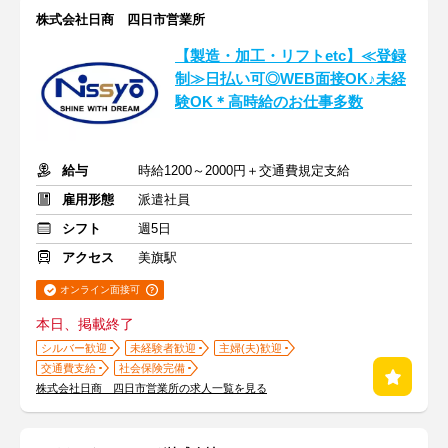
株式会社日商 四日市営業所
【製造・加工・リフトetc】≪登録
制≫日払い可◎WEB面接OK♪未経
験OK＊高時給のお仕事多数
給与
時給1200～2000円＋交通費規定支給
雇用形態
派遣社員
シフト
週5日
アクセス
美旗駅
オンライン面接可
本日、掲載終了
シルバー歓迎
未経験者歓迎
主婦(夫)歓迎
交通費支給
社会保険完備
株式会社日商 四日市営業所の求人一覧を見る