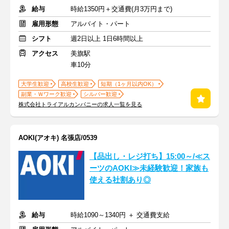
給与
時給1350円＋交通費(月3万円まで)
雇用形態
アルバイト・パート
シフト
週2日以上 1日6時間以上
アクセス
美旗駅
車10分
大学生歓迎
高校生歓迎
短期（1ヶ月以内OK）
副業・Ｗワーク歓迎
シルバー歓迎
株式会社トライアルカンパニーの求人一覧を見る
AOKI(アオキ) 名張店/0539
【品出し・レジ打ち】15:00～/≪ス
ーツのAOKI≫未経験歓迎！家族も
使える社割あり◎
給与
時給1090～1340円 ＋ 交通費支給