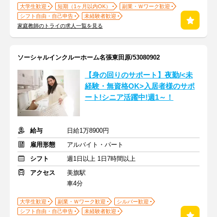
大学生歓迎
短期（1ヶ月以内OK）
副業・Ｗワーク歓迎
シフト自由・自己申告
未経験者歓迎
家庭教師のトライの求人一覧を見る
ソーシャルインクルーホーム名張東田原/53080902
【身の回りのサポート】夜勤/<未
経験・無資格OK>入居者様のサポ
ート!シニア活躍中!週1～！
給与
日給1万8900円
雇用形態
アルバイト・パート
シフト
週1日以上 1日7時間以上
アクセス
美旗駅
車4分
大学生歓迎
副業・Ｗワーク歓迎
シルバー歓迎
シフト自由・自己申告
未経験者歓迎