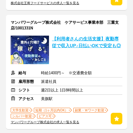
株式会社王将フードサービスの求人一覧を見る
マンパワーグループ株式会社 ケアサービス事業本部 三重支
店/1001331N
【利用者さんの生活支援】夜勤専
従で収入UP♪日払いOKで安定も◎
給与
時給1400円～ ※交通費全額
雇用形態
派遣社員
シフト
週2日以上 1日8時間以上
アクセス
美旗駅
大学生歓迎
短期（1ヶ月以内OK）
副業・Ｗワーク歓迎
シルバー歓迎
ピアス可
マンパワーグループ株式会社の求人一覧を見る