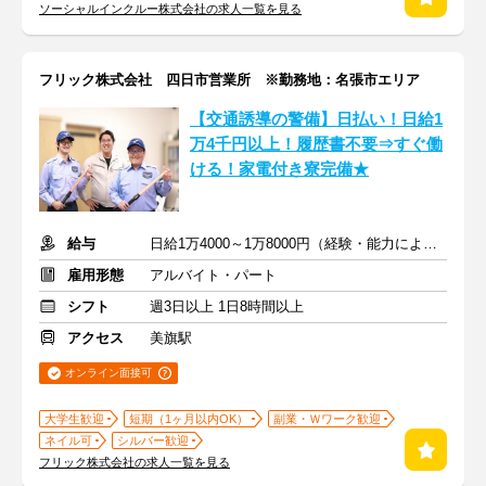
ソーシャルインクルー株式会社の求人一覧を見る
フリック株式会社 四日市営業所 ※勤務地：名張市エリア
【交通誘導の警備】日払い！日給1
万4千円以上！履歴書不要⇒すぐ働
ける！家電付き寮完備★
給与
日給1万4000～1万8000円（経験・能力による）
雇用形態
アルバイト・パート
シフト
週3日以上 1日8時間以上
アクセス
美旗駅
オンライン面接可
大学生歓迎
短期（1ヶ月以内OK）
副業・Ｗワーク歓迎
ネイル可
シルバー歓迎
フリック株式会社の求人一覧を見る