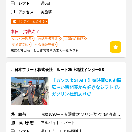
シフト
週5日
アクセス
美旗駅
オンライン面接可
本日、掲載終了
シルバー歓迎
未経験者歓迎
主婦(夫)歓迎
交通費支給
社会保険完備
株式会社日商 四日市営業所の求人一覧を見る
西日本フリート株式会社 ルート25上柘植インターSS
【ガソスタSTAFF】短時間OK★幅
広～い時間帯から好きなシフトで♪
ガソリン社割あり◎
給与
時給1090～＋交通費(ガソリン代含む)※有資格者は時給UP
雇用形態
アルバイト・パート
シフト
週1日以上 1日3時間以上