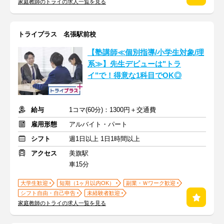
家庭教師のトライの求人一覧を見る
トライプラス 名張駅前校
【塾講師≪個別指導/小学生対象/理
系≫】先生デビューは"トラ
イ"で！得意な1科目でOK◎
給与
1コマ(60分)：1300円＋交通費
雇用形態
アルバイト・パート
シフト
週1日以上 1日1時間以上
アクセス
美旗駅
車15分
大学生歓迎
短期（1ヶ月以内OK）
副業・Ｗワーク歓迎
シフト自由・自己申告
未経験者歓迎
家庭教師のトライの求人一覧を見る