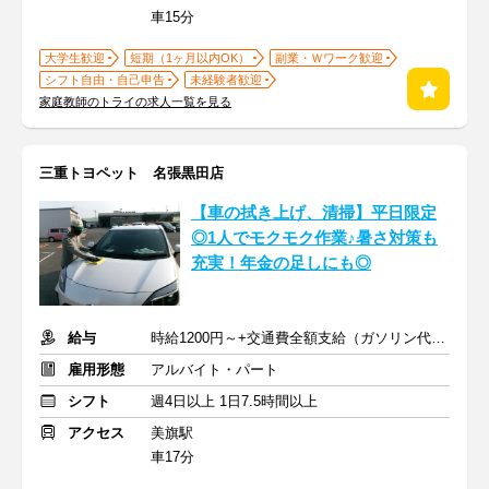
車15分
大学生歓迎
短期（1ヶ月以内OK）
副業・Ｗワーク歓迎
シフト自由・自己申告
未経験者歓迎
家庭教師のトライの求人一覧を見る
三重トヨペット 名張黒田店
【車の拭き上げ、清掃】平日限定
◎1人でモクモク作業♪暑さ対策も
充実！年金の足しにも◎
給与
時給1200円～+交通費全額支給（ガソリン代含む）
雇用形態
アルバイト・パート
シフト
週4日以上 1日7.5時間以上
アクセス
美旗駅
車17分