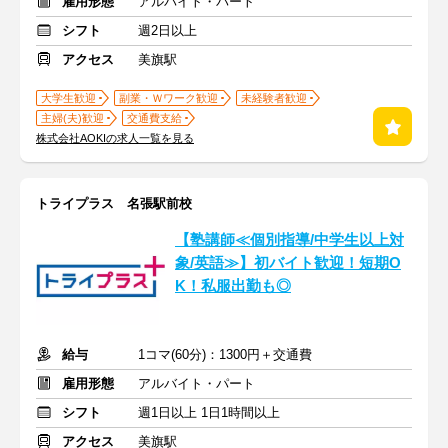
雇用形態
アルバイト・パート
シフト
週2日以上
アクセス
美旗駅
大学生歓迎
副業・Ｗワーク歓迎
未経験者歓迎
主婦(夫)歓迎
交通費支給
株式会社AOKIの求人一覧を見る
トライプラス 名張駅前校
【塾講師≪個別指導/中学生以上対
象/英語≫】初バイト歓迎！短期O
K！私服出勤も◎
給与
1コマ(60分)：1300円＋交通費
雇用形態
アルバイト・パート
シフト
週1日以上 1日1時間以上
アクセス
美旗駅