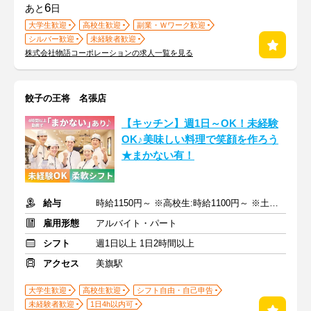
6
あと
日
大学生歓迎
高校生歓迎
副業・Ｗワーク歓迎
シルバー歓迎
未経験者歓迎
株式会社物語コーポレーションの求人一覧を見る
餃子の王将 名張店
【キッチン】週1日～OK！未経験
OK♪美味しい料理で笑顔を作ろう
★まかない有！
給与
時給1150円～ ※高校生:時給1100円～ ※土日祝+150円
雇用形態
アルバイト・パート
シフト
週1日以上 1日2時間以上
アクセス
美旗駅
大学生歓迎
高校生歓迎
シフト自由・自己申告
未経験者歓迎
1日4h以内可