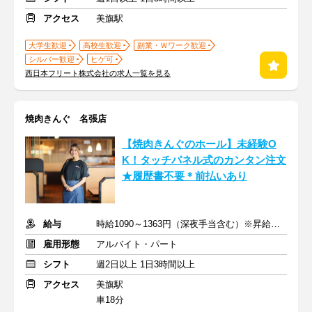
アクセス
美旗駅
大学生歓迎
高校生歓迎
副業・Ｗワーク歓迎
シルバー歓迎
ヒゲ可
西日本フリート株式会社の求人一覧を見る
焼肉きんぐ 名張店
【焼肉きんぐのホール】未経験O
K！タッチパネル式のカンタン注文
★履歴書不要＊前払いあり
給与
時給1090～1363円（深夜手当含む）※昇給は随時あり
雇用形態
アルバイト・パート
シフト
週2日以上 1日3時間以上
アクセス
美旗駅
車18分