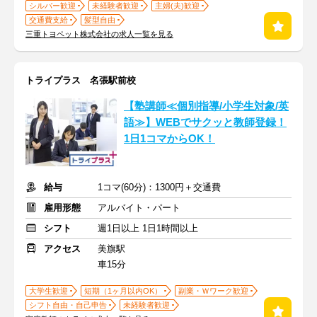
シルバー歓迎
未経験者歓迎
主婦(夫)歓迎
交通費支給
髪型自由
三重トヨペット株式会社の求人一覧を見る
トライプラス 名張駅前校
【塾講師≪個別指導/小学生対象/英
語≫】WEBでサクッと教師登録！
1日1コマからOK！
給与
1コマ(60分)：1300円＋交通費
雇用形態
アルバイト・パート
シフト
週1日以上 1日1時間以上
アクセス
美旗駅
車15分
大学生歓迎
短期（1ヶ月以内OK）
副業・Ｗワーク歓迎
シフト自由・自己申告
未経験者歓迎