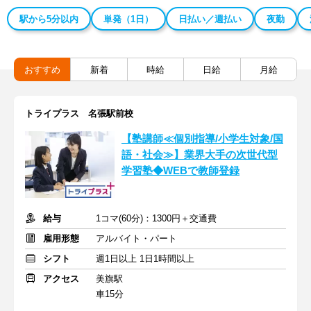
駅から5分以内
単発（1日）
日払い／週払い
夜勤
おすすめ
新着
時給
日給
月給
トライプラス 名張駅前校
【塾講師≪個別指導/小学生対象/国
語・社会≫】業界大手の次世代型
学習塾◆WEBで教師登録
給与
1コマ(60分)：1300円＋交通費
雇用形態
アルバイト・パート
シフト
週1日以上 1日1時間以上
アクセス
美旗駅
車15分