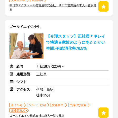
交通費支給
髪型自由
中日本エクストール名古屋株式会社 四日市営業所の求人一覧を見
る
ゴールドエイジ小生
【介護スタッフ】正社員＊キレイ
で快適★家族のようにあたたかい
空間♪有給消化率76.5%
給与
月給18万7220円～
雇用形態
正社員
シフト
アクセス
伊勢川島駅
徒歩15分
ネイル可
シルバー歓迎
髪色自由
主婦(夫)歓迎
交通費支給
ゴールドエイジ株式会社の求人一覧を見る