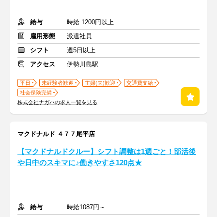
給与
時給 1200円以上
雇用形態
派遣社員
シフト
週5日以上
アクセス
伊勢川島駅
平日
未経験者歓迎
主婦(夫)歓迎
交通費支給
社会保険完備
株式会社ナガハの求人一覧を見る
マクドナルド ４７７尾平店
【マクドナルドクルー】シフト調整は1週ごと！部活後
や日中のスキマに♪働きやすさ120点★
給与
時給1087円～