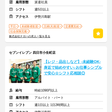
雇用形態
派遣社員
シフト
週5日以上
アクセス
伊勢川島駅
平日
未経験者歓迎
主婦(夫)歓迎
交通費支給
社会保険完備
株式会社ナガハの求人一覧を見る
セブンイレブン 四日市小生町店
【レジ・品出しなど】-未経験OK-
身近で始めやすい♪お仕事シンプル
で安心☆シフト応相談◎
給与
時給1090円以上
雇用形態
アルバイト・パート
シフト
週1日以上 1日2時間以上