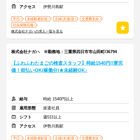
アクセス
伊勢川島駅
平日
未経験者歓迎
主婦(夫)歓迎
交通費支給
社会保険完備
株式会社ナガハの求人一覧を見る
株式会社ナガハ ※勤務地：三重県四日市市山田町/36794
【ふわふわたまごの検査スタッフ】時給1540円!!寮完
備！前払いOK(稼働分)★未経験OK♪
給与
時給 1540円以上
雇用形態
派遣社員
シフト
週5日以上
アクセス
伊勢川島駅
平日
未経験者歓迎
主婦(夫)歓迎
交通費支給