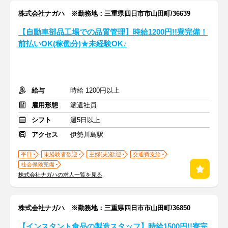
株式会社ナガハ ※勤務地：三重県四日市市山田町/36639
【自動車部品工場での品質管理】時給1200円!!寮完備！
前払いOK(稼働分)★未経験OK♪
給与
時給 1200円以上
雇用形態
派遣社員
シフト
週5日以上
アクセス
伊勢川島駅
平日
未経験者歓迎
主婦(夫)歓迎
交通費支給
社会保険完備
株式会社ナガハの求人一覧を見る
株式会社ナガハ ※勤務地：三重県四日市市山田町/36850
【インスタント食品の製造スタッフ】時給1500円!!寮完