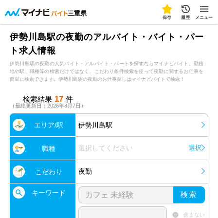
三重県
保存
履歴
メニュー
伊勢川島駅の夜勤のアルバイト・バイト・パー
ト求人情報
伊勢川島駅の夜勤の人気バイト・アルバイト・パートを探すならマイナビバイト。勤務
地や駅、職種等の検索だけではなく、こだわり条件検索を使って夜勤に関するお仕事を
簡単に検索できます。伊勢川島駅の夜勤のお仕事探しはマイナビバイトで検索！
17
検索結果
件
（最終更新日：2026年8月7日）
エリア/駅
伊勢川島駅
選択してください
選択
職種
夜勤
こだわり
キーワード
検索
含まない