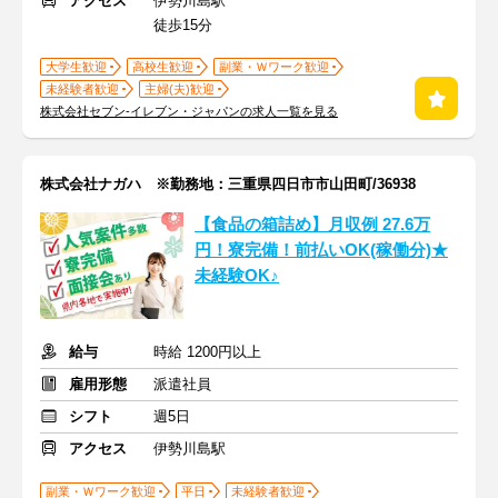
アクセス
伊勢川島駅
徒歩15分
大学生歓迎
高校生歓迎
副業・Ｗワーク歓迎
未経験者歓迎
主婦(夫)歓迎
株式会社セブン-イレブン・ジャパンの求人一覧を見る
株式会社ナガハ ※勤務地：三重県四日市市山田町/36938
【食品の箱詰め】月収例 27.6万
円！寮完備！前払いOK(稼働分)★
未経験OK♪
給与
時給 1200円以上
雇用形態
派遣社員
シフト
週5日
アクセス
伊勢川島駅
副業・Ｗワーク歓迎
平日
未経験者歓迎