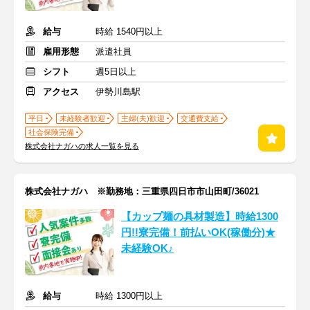
給与
時給 1540円以上
雇用形態
派遣社員
シフト
週5日以上
アクセス
伊勢川島駅
平日
未経験者歓迎
主婦(夫)歓迎
交通費支給
社会保険完備
株式会社ナガハの求人一覧を見る
株式会社ナガハ ※勤務地：三重県四日市市山田町/36021
【カップ麺の具材製造】時給1300
円!!寮完備！前払いOK(稼働分)★
未経験OK♪
給与
時給 1300円以上