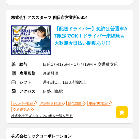
株式会社アズスタッフ 四日市営業所/dd54
【配送ドライバー】免許は普通車A
T限定でOK！ドライバー未経験も
大歓迎★日払い制度あり◎
給与
日給1万4175円～1万7719円 + 交通費支給
雇用形態
派遣社員
シフト
週4日以上 1日8時間以上
アクセス
伊勢川島駅
シルバー歓迎
未経験者歓迎
髪色自由
主婦(夫)歓迎
交通費支給
株式会社アズスタッフの求人一覧を見る
株式会社ミックコーポレーション