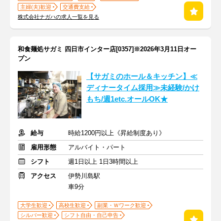
主婦(夫)歓迎
交通費支給
株式会社ナガハの求人一覧を見る
和食麺処サガミ 四日市インター店[0357]※2026年3月11日オー
プン
【サガミのホール＆キッチン】≪
ディナータイム採用≫未経験/かけ
もち/週1etc.オールOK★
給与
時給1200円以上《昇給制度あり》
雇用形態
アルバイト・パート
シフト
週1日以上 1日3時間以上
アクセス
伊勢川島駅
車9分
大学生歓迎
高校生歓迎
副業・Ｗワーク歓迎
シルバー歓迎
シフト自由・自己申告