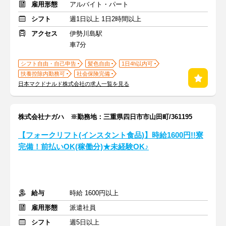
雇用形態
アルバイト・パート
シフト
週1日以上 1日2時間以上
アクセス
伊勢川島駅
車7分
シフト自由・自己申告
髪色自由
1日4h以内可
扶養控除内勤務可
社会保険完備
日本マクドナルド株式会社の求人一覧を見る
株式会社ナガハ ※勤務地：三重県四日市市山田町/361195
【フォークリフト(インスタント食品)】時給1600円!!寮
完備！前払いOK(稼働分)★未経験OK♪
給与
時給 1600円以上
雇用形態
派遣社員
シフト
週5日以上