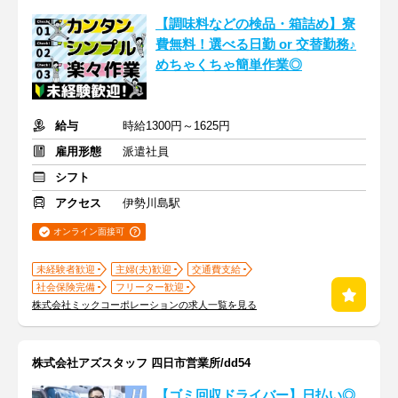
【調味料などの検品・箱詰め】寮
費無料！選べる日勤 or 交替勤務♪
めちゃくちゃ簡単作業◎
給与
時給1300円～1625円
雇用形態
派遣社員
シフト
アクセス
伊勢川島駅
オンライン面接可
未経験者歓迎
主婦(夫)歓迎
交通費支給
社会保険完備
フリーター歓迎
株式会社ミックコーポレーションの求人一覧を見る
株式会社アズスタッフ 四日市営業所/dd54
【ゴミ回収ドライバー】日払い◎