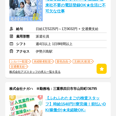
来社不要の電話登録OK★生活に不
可欠な仕事
給与
日給1万5225円～1万9032円 + 交通費支給
雇用形態
派遣社員
シフト
週4日以上 1日8時間以上
アクセス
伊勢川島駅
シルバー歓迎
未経験者歓迎
髪色自由
主婦(夫)歓迎
交通費支給
株式会社アズスタッフの求人一覧を見る
株式会社ナガハ ※勤務地：三重県四日市市山田町/36795
【ふわふわたまごの検査スタッ
フ】時給1540円!!寮完備！前払いO
K(稼働分)★未経験OK♪