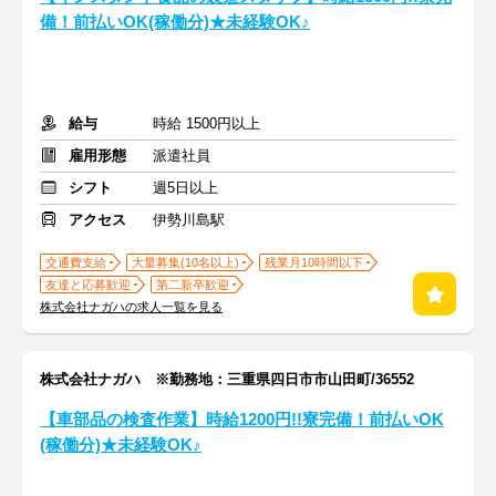
備！前払いOK(稼働分)★未経験OK♪
給与
時給 1500円以上
雇用形態
派遣社員
シフト
週5日以上
アクセス
伊勢川島駅
交通費支給
大量募集(10名以上)
残業月10時間以下
友達と応募歓迎
第二新卒歓迎
株式会社ナガハの求人一覧を見る
株式会社ナガハ ※勤務地：三重県四日市市山田町/36552
【車部品の検査作業】時給1200円!!寮完備！前払いOK
(稼働分)★未経験OK♪