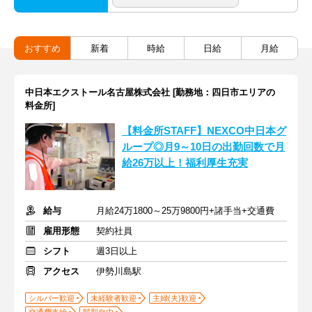
おすすめ
新着
時給
日給
月給
中日本エクストール名古屋株式会社 [勤務地：四日市エリアの
料金所]
【料金所STAFF】NEXCO中日本グ
ループ◎月9～10日の出勤回数で月
給26万以上！福利厚生充実
給与
月給24万1800～25万9800円+諸手当+交通費
雇用形態
契約社員
シフト
週3日以上
アクセス
伊勢川島駅
シルバー歓迎
未経験者歓迎
主婦(夫)歓迎