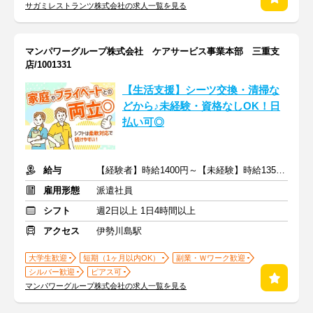
サガミレストランツ株式会社の求人一覧を見る
マンパワーグループ株式会社 ケアサービス事業本部 三重支
店/1001331
【生活支援】シーツ交換・清掃な
どから♪未経験・資格なしOK！日
払い可◎
給与
【経験者】時給1400円～【未経験】時給1350円～ ※交通費全額
雇用形態
派遣社員
シフト
週2日以上 1日4時間以上
アクセス
伊勢川島駅
大学生歓迎
短期（1ヶ月以内OK）
副業・Ｗワーク歓迎
シルバー歓迎
ピアス可
マンパワーグループ株式会社の求人一覧を見る