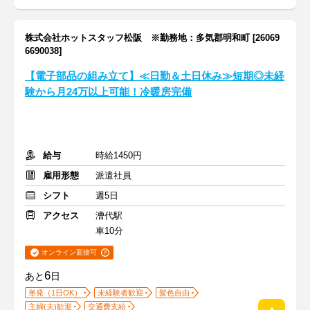
株式会社ホットスタッフ松阪 ※勤務地：多気郡明和町 [26069
6690038]
【電子部品の組み立て】≪日勤＆土日休み≫短期◎未経
験から月24万以上可能！冷暖房完備
給与
時給1450円
雇用形態
派遣社員
シフト
週5日
アクセス
漕代駅
車10分
オンライン面接可
6
あと
日
単発（1日OK）
未経験者歓迎
髪色自由
主婦(夫)歓迎
交通費支給