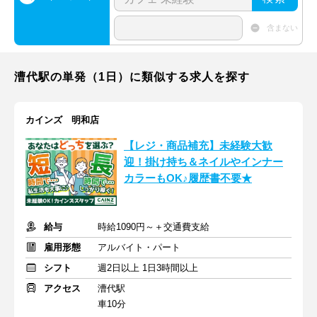
含まない
漕代駅の単発（1日）に類似する求人を探す
カインズ 明和店
【レジ・商品補充】未経験大歓
迎！掛け持ち＆ネイルやインナー
カラーもOK♪履歴書不要★
給与
時給1090円～＋交通費支給
雇用形態
アルバイト・パート
シフト
週2日以上 1日3時間以上
アクセス
漕代駅
車10分