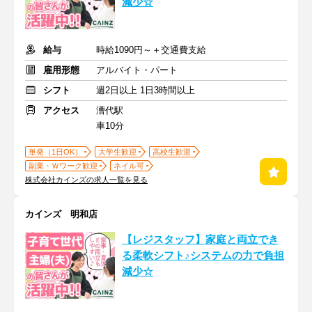
減少☆
給与
時給1090円～＋交通費支給
雇用形態
アルバイト・パート
シフト
週2日以上 1日3時間以上
アクセス
漕代駅
車10分
単発（1日OK）
大学生歓迎
高校生歓迎
副業・Ｗワーク歓迎
ネイル可
株式会社カインズの求人一覧を見る
カインズ 明和店
【レジスタッフ】家庭と両立でき
る柔軟シフト♪システムの力で負担
減少☆