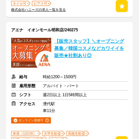
ネイル可
ピアス可
株式会社ハニーズの求人一覧を見る
アエナ イオンモール明和店/240275
【販売スタッフ】＼オープニング
募集／韓国コスメなどカワイイを
販売★社割あり◎
給与
時給1200～1500円
雇用形態
アルバイト・パート
シフト
週2日以上 1日5時間以上
アクセス
漕代駅
車11分
オンライン面接可
単発（1日OK）
大学生歓迎
高校生歓迎