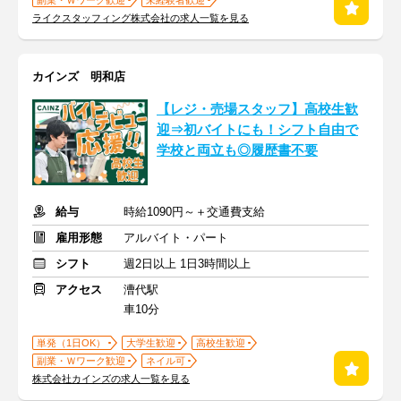
副業・Ｗワーク歓迎
未経験者歓迎
ライクスタッフィング株式会社の求人一覧を見る
カインズ 明和店
【レジ・売場スタッフ】高校生歓
迎⇒初バイトにも！シフト自由で
学校と両立も◎履歴書不要
給与
時給1090円～＋交通費支給
雇用形態
アルバイト・パート
シフト
週2日以上 1日3時間以上
アクセス
漕代駅
車10分
単発（1日OK）
大学生歓迎
高校生歓迎
副業・Ｗワーク歓迎
ネイル可
株式会社カインズの求人一覧を見る