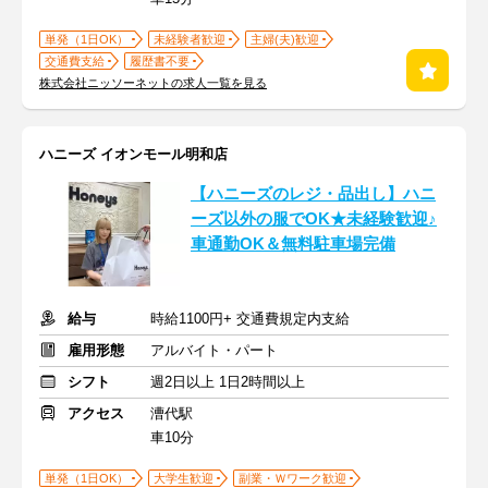
単発（1日OK）
未経験者歓迎
主婦(夫)歓迎
交通費支給
履歴書不要
株式会社ニッソーネットの求人一覧を見る
ハニーズ イオンモール明和店
【ハニーズのレジ・品出し】ハニ
ーズ以外の服でOK★未経験歓迎♪
車通勤OK＆無料駐車場完備
給与
時給1100円+ 交通費規定内支給
雇用形態
アルバイト・パート
シフト
週2日以上 1日2時間以上
アクセス
漕代駅
車10分
単発（1日OK）
大学生歓迎
副業・Ｗワーク歓迎