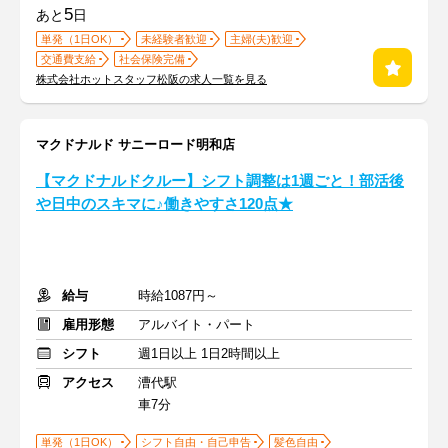
5
あと
日
単発（1日OK）
未経験者歓迎
主婦(夫)歓迎
交通費支給
社会保険完備
株式会社ホットスタッフ松阪の求人一覧を見る
マクドナルド サニーロード明和店
【マクドナルドクルー】シフト調整は1週ごと！部活後
や日中のスキマに♪働きやすさ120点★
給与
時給1087円～
雇用形態
アルバイト・パート
シフト
週1日以上 1日2時間以上
アクセス
漕代駅
車7分
単発（1日OK）
シフト自由・自己申告
髪色自由