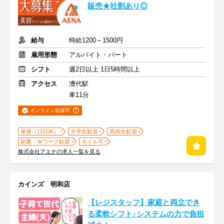
販売★社割あり◎
給与
時給1200～1500円
雇用形態
アルバイト・パート
シフト
週2日以上 1日5時間以上
アクセス
漕代駅
車11分
オンライン面接可
単発（1日OK）
大学生歓迎
高校生歓迎
副業・Ｗワーク歓迎
ネイル可
株式会社アエナの求人一覧を見る
カインズ 明和店
【レジスタッフ】家庭と両立でき
る柔軟シフト♪システムの力で負担