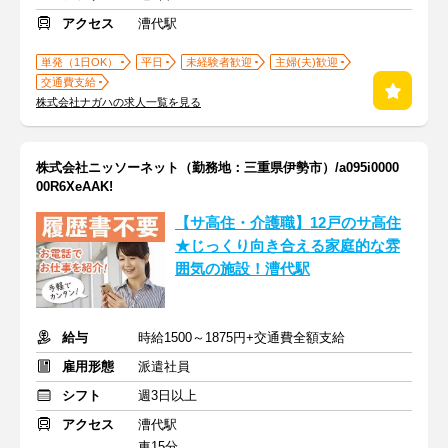
アクセス
漕代駅
単発（1日OK）
平日
未経験者歓迎
主婦(夫)歓迎
交通費支給
株式会社ナガハの求人一覧を見る
株式会社ニッソーネット（勤務地：三重県伊勢市）/a095i0000
00R6XeAAK!
【サ高住・介護職】12戸のサ高住
★じっくり向き合える家庭的な雰
囲気の施設！漕代駅
給与
時給1500～1875円+交通費全額支給
雇用形態
派遣社員
シフト
週3日以上
アクセス
漕代駅
車15分