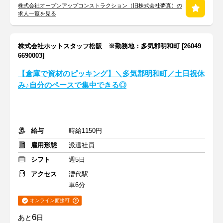
株式会社オープンアップコンストラクション（旧株式会社夢真）の
求人一覧を見る
株式会社ホットスタッフ松阪 ※勤務地：多気郡明和町 [26049
6690003]
【倉庫で資材のピッキング】＼多気郡明和町／土日祝休
み♪自分のペースで集中できる◎
給与
時給1150円
雇用形態
派遣社員
シフト
週5日
アクセス
漕代駅
車6分
オンライン面接可
6
あと
日