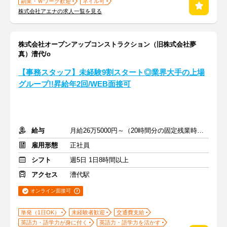
副業・Ｗワーク歓迎
ネイル可
株式会社アエナの求人一覧を見る
株式会社オープンアップコンストラクション（旧株式会社夢
真）漕代/o
【事務スタッフ】未経験9割スタート◎業界大手の上場
グループ!!昇給年2回/WEB面接可
給与
月給26万5000円～（20時間分の固定残業時間代を含む）
雇用形態
正社員
シフト
週5日 1日8時間以上
アクセス
漕代駅
オンライン面接可
単発（1日OK）
未経験者歓迎
交通費支給
英語力・語学力が身に付く
英語力・語学力を活かす