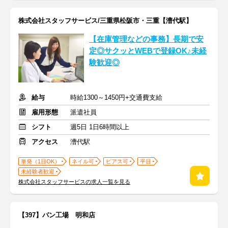
株式会社スタッフサービス/三重県松阪市・三重【漕代駅】
【在庫管理などの事務】長期で安
定◎サクッとWEBで登録OK♪未経
験歓迎◎
給与
時給1300～1450円+交通費支給
雇用形態
派遣社員
シフト
週5日 1日6時間以上
アクセス
漕代駅
単発（1日OK）
ネイル可
ピアス可
平日
未経験者歓迎
株式会社スタッフサービスの求人一覧を見る
【397】パン工場 明和店