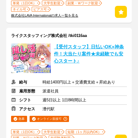
単発（1日OK）
大学生歓迎
副業・Ｗワーク歓迎
ネイル可
ピアス可
株式会社LAVA Internationalの求人一覧を見る
ライクスタッフィング株式会社 /tki0116aa
【受付スタッフ】日払いOK×神条
件！大当たり案件★未経験でも安
心スタート♪
給与
時給1400円以上＋交通費支給＋昇給あり
雇用形態
派遣社員
シフト
週5日以上 1日8時間以上
アクセス
漕代駅
急募
オンライン面接可
単発（1日OK）
大学生歓迎
短期（1ヶ月以内OK）