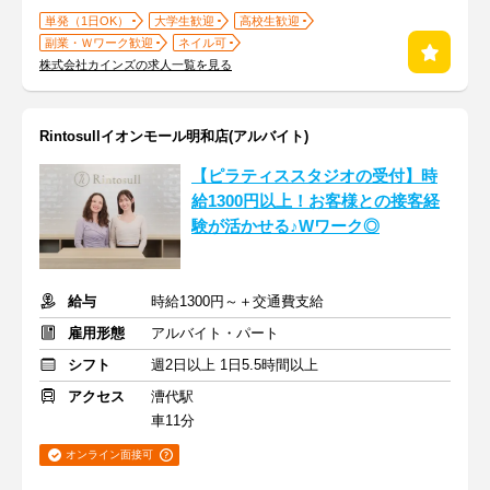
単発（1日OK）
大学生歓迎
高校生歓迎
副業・Ｗワーク歓迎
ネイル可
株式会社カインズの求人一覧を見る
Rintosullイオンモール明和店(アルバイト)
【ピラティススタジオの受付】時
給1300円以上！お客様との接客経
験が活かせる♪Wワーク◎
給与
時給1300円～＋交通費支給
雇用形態
アルバイト・パート
シフト
週2日以上 1日5.5時間以上
アクセス
漕代駅
車11分
オンライン面接可