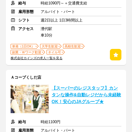
給与
時給1090円～＋交通費支給
雇用形態
アルバイト・パート
シフト
週2日以上 1日3時間以上
アクセス
漕代駅
車10分
単発（1日OK）
大学生歓迎
高校生歓迎
副業・Ｗワーク歓迎
ネイル可
株式会社カインズの求人一覧を見る
Ａコープくしだ店
【スーパーのレジスタッフ】カン
タンな操作&自動レジだから未経験
OK！安心のJAグループ★
給与
時給1100円
雇用形態
アルバイト・パート