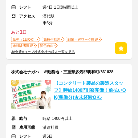
シフト
週4日 1日3時間以上
アクセス
漕代駅
車6分
1
あと
日
単発（1日OK）
高校生歓迎
副業・Ｗワーク歓迎
未経験者歓迎
髪色自由
JA全農Aコープ株式会社の求人一覧を見る
株式会社ナガハ ※勤務地：三重県多気郡明和町/361028
【コンクリート製品の製造スタッ
フ】時給1400円!!寮完備！前払いO
K(稼働分)★未経験OK♪
給与
時給 1400円以上
雇用形態
派遣社員
シフト
週5日