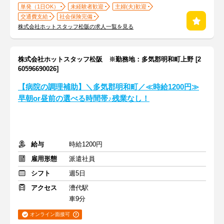
単発（1日OK）
未経験者歓迎
主婦(夫)歓迎
交通費支給
社会保険完備
株式会社ホットスタッフ松阪の求人一覧を見る
株式会社ホットスタッフ松阪 ※勤務地：多気郡明和町上野 [2
60596690026]
【病院の調理補助】＼多気郡明和町／≪時給1200円≫
早朝or昼前の選べる時間帯♪残業なし！
給与
時給1200円
雇用形態
派遣社員
シフト
週5日
アクセス
漕代駅
車9分
オンライン面接可