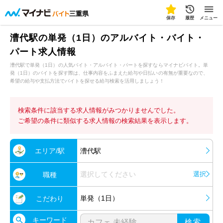
三重県
保存
履歴
メニュー
漕代駅の単発（1日）のアルバイト・バイト・
パート求人情報
漕代駅で単発（1日）の人気バイト・アルバイト・パートを探すならマイナビバイト。単
発（1日）のバイトを探す際は、仕事内容をふまえた給与や日払いの有無が重要なので、
希望の給与や支払方法でバイトを探せる給与検索を活用しましょう！
検索条件に該当する求人情報がみつかりませんでした。
ご希望の条件に類似する求人情報の検索結果を表示します。
エリア/駅
漕代駅
選択してください
選択
職種
単発（1日）
こだわり
キーワード
検索