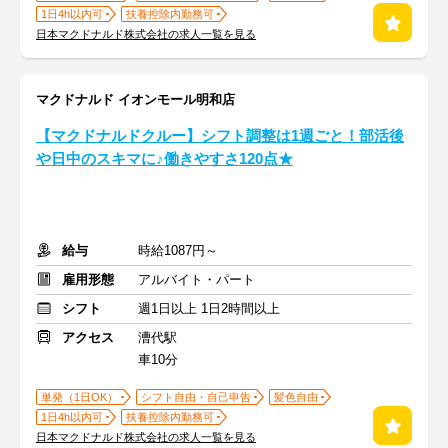
1日4h以内可
扶養控除内勤務可
日本マクドナルド株式会社の求人一覧を見る
マクドナルド イオンモール明和店
【マクドナルドクルー】シフト調整は1週ごと！部活後
や日中のスキマに♪働きやすさ120点★
給与
時給1087円～
雇用形態
アルバイト・パート
シフト
週1日以上 1日2時間以上
アクセス
漕代駅
車10分
単発（1日OK）
シフト自由・自己申告
髪色自由
1日4h以内可
扶養控除内勤務可
日本マクドナルド株式会社の求人一覧を見る