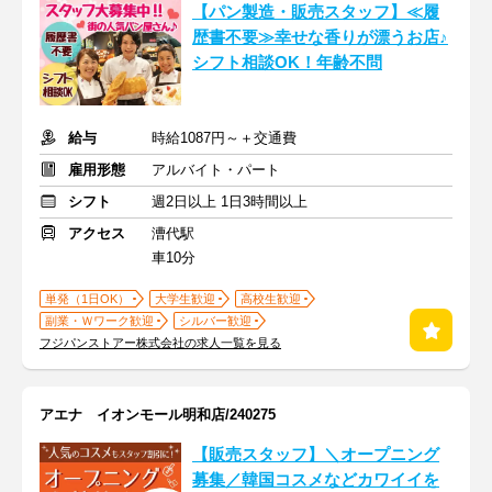
【パン製造・販売スタッフ】≪履
歴書不要≫幸せな香りが漂うお店♪
シフト相談OK！年齢不問
給与
時給1087円～＋交通費
雇用形態
アルバイト・パート
シフト
週2日以上 1日3時間以上
アクセス
漕代駅
車10分
単発（1日OK）
大学生歓迎
高校生歓迎
副業・Ｗワーク歓迎
シルバー歓迎
フジパンストアー株式会社の求人一覧を見る
アエナ イオンモール明和店/240275
【販売スタッフ】＼オープニング
募集／韓国コスメなどカワイイを