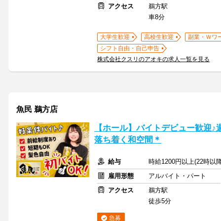
アクセス
鵜方駅
車8分
大学生歓迎
高校生歓迎
副業・Ｗワ
シフト自由・自己申告
株式会社クスリのアオキの求人一覧を見る
魚民 鵜方店
【ホール】バイトデビュー歓迎♪週
落ち着く和空間＊
給与
時給1200円以上(22時以
雇用形態
アルバイト・パート
アクセス
鵜方駅
徒歩5分
急募