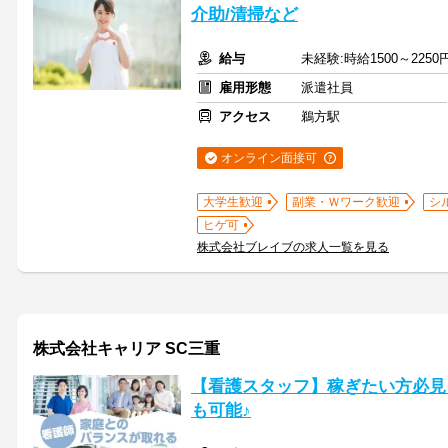
介助/清掃など
給与
未経験:時給1500～2250
雇用形態
派遣社員
アクセス
鵜方駅
オンライン面接可
大学生歓迎
副業・Ｗワーク歓迎
シ
ヒゲ可
株式会社ブレイブの求人一覧を見る
株式会社キャリア SC三重
【看護スタッフ】稼ぎたい方必見！
も可能♪