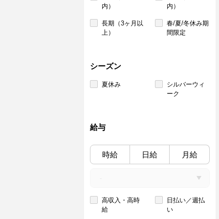
内）
内）
長期（3ヶ月以
春/夏/冬休み期
上）
間限定
シーズン
夏休み
シルバーウィ
ーク
給与
時給
日給
月給
高収入・高時
日払い／週払
給
い