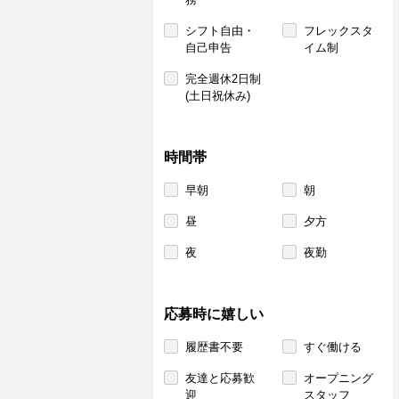
シフト自由・
フレックスタ
自己申告
イム制
完全週休2日制
(土日祝休み)
時間帯
早朝
朝
昼
夕方
夜
夜勤
応募時に嬉しい
履歴書不要
すぐ働ける
友達と応募歓
オープニング
迎
スタッフ