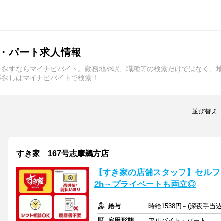
・パート求人情報
を探すならマイナビバイト。勤務地や駅、職種等の検索だけではなく、
事探しはマイナビバイトで検索！
並び替え
すき家 167号志摩鵜方店
【すき家の店舗スタッフ】セルフ
2h～プライベートも両立◎
給与
時給1538円～(深夜手当
雇用形態
アルバイト・パート