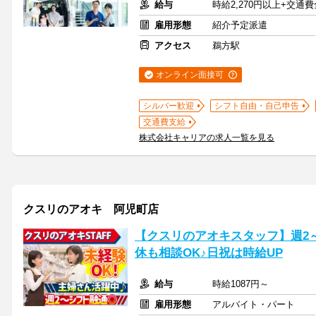
給与
時給2,270円以上+交通
雇用形態
紹介予定派遣
アクセス
鵜方駅
オンライン面接可
シルバー歓迎
シフト自由・自己申告
交通費支給
株式会社キャリアの求人一覧を見る
クスリのアオキ 阿児町店
【クスリのアオキスタッフ】週2
休も相談OK♪日祝は時給UP
給与
時給1087円～
雇用形態
アルバイト・パート