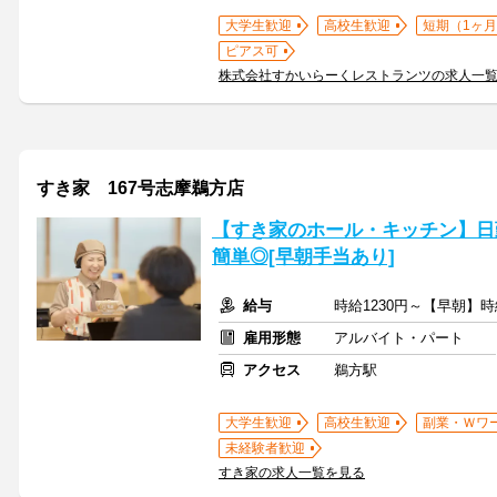
大学生歓迎
高校生歓迎
短期（1ヶ月
ピアス可
株式会社すかいらーくレストランツの求人一
すき家 167号志摩鵜方店
【すき家のホール・キッチン】日
簡単◎[早朝手当あり]
給与
時給1230円～【早朝】時
雇用形態
アルバイト・パート
アクセス
鵜方駅
大学生歓迎
高校生歓迎
副業・Ｗワ
未経験者歓迎
すき家の求人一覧を見る