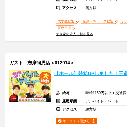
アクセス
鵜方駅
大学生歓迎
副業・Ｗワーク歓迎
シ
髪色自由
すき家の求人一覧を見る
ガスト 志摩阿児店＜012914＞
【ホール】時給UPしました！王
給与
時給1150円以上＋交通費
雇用形態
アルバイト・パート
アクセス
鵜方駅
オンライン面接可