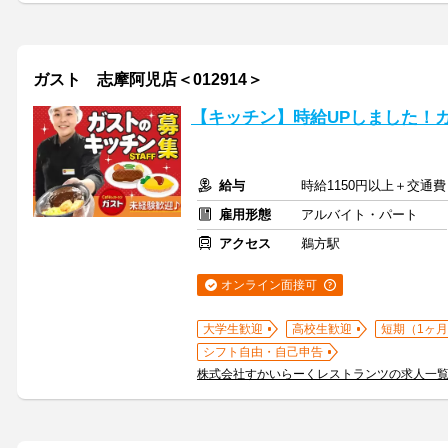
ガスト 志摩阿児店＜012914＞
【キッチン】時給UPしました！
給与
時給1150円以上＋交通費
雇用形態
アルバイト・パート
アクセス
鵜方駅
オンライン面接可
大学生歓迎
高校生歓迎
短期（1ヶ月
シフト自由・自己申告
株式会社すかいらーくレストランツの求人一