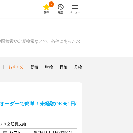
0
保存
履歴
メニュー
地図検索や定期検索などで、条件にあったお
|
おすすめ
新着
時給
日給
月給
オーダーで簡単！未経験OK★1日/
込) ※交通費支給
シフト
週2日以上 1日2時間以上