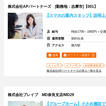
株式会社APパートナーズ [勤務地：志摩市]【001】
【スマホの案内スタッフ】説明上
給与
時給1700～1800円＋交
雇用形態
契約社員
アクセス
鵜方駅
急募
オンライン面接可
ネイル可
ピアス可
未経験者歓迎
株式会社APパートナーズの求人一覧を見る
株式会社ブレイブ MD奈良支店/MD29
【グループホーム】小さめ施設で