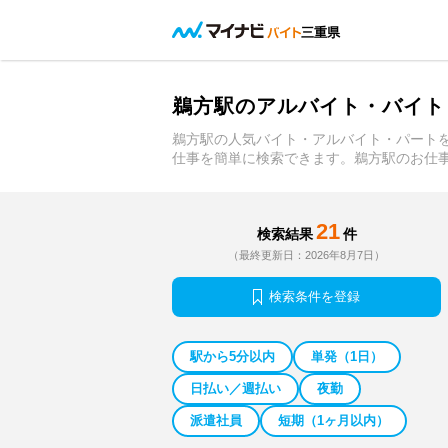
三重県
鵜方駅のアルバイト・バイト
鵜方駅の人気バイト・アルバイト・パート
仕事を簡単に検索できます。鵜方駅のお仕
21
検索結果
件
（最終更新日：2026年8月7日）
検索条件を登録
駅から5分以内
単発（1日）
日払い／週払い
夜勤
派遣社員
短期（1ヶ月以内）