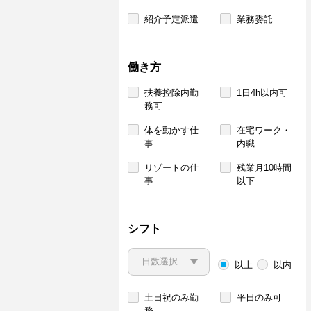
紹介予定派遣
業務委託
働き方
扶養控除内勤
1日4h以内可
務可
体を動かす仕
在宅ワーク・
事
内職
リゾートの仕
残業月10時間
事
以下
シフト
以上
以内
土日祝のみ勤
平日のみ可
務