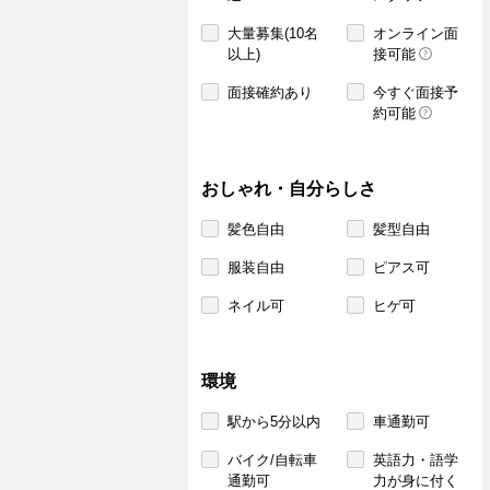
大量募集(10名
オンライン面
以上)
接可能
面接確約あり
今すぐ面接予
約可能
おしゃれ・自分らしさ
髪色自由
髪型自由
服装自由
ピアス可
ネイル可
ヒゲ可
環境
駅から5分以内
車通勤可
バイク/自転車
英語力・語学
通勤可
力が身に付く