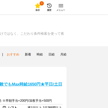
0
保存
履歴
メニュー
だけではなく、こだわり条件検索を使って夜
|
おすすめ
新着
時給
日給
月給
でもMax時給1650円★平日/土日
 ※早朝手当+200円/深夜手当+500円
シフト
週1日以上 1日3時間以上