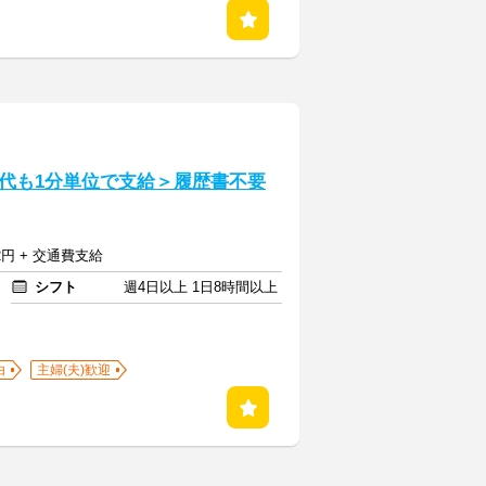
代も1分単位で支給＞履歴書不要
2円 + 交通費支給
シフト
週4日以上 1日8時間以上
由
主婦(夫)歓迎