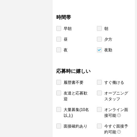
時間帯
早朝
朝
昼
夕方
夜
夜勤
応募時に嬉しい
履歴書不要
すぐ働ける
友達と応募歓
オープニング
迎
スタッフ
大量募集(10名
オンライン面
以上)
接可能
面接確約あり
今すぐ面接予
約可能