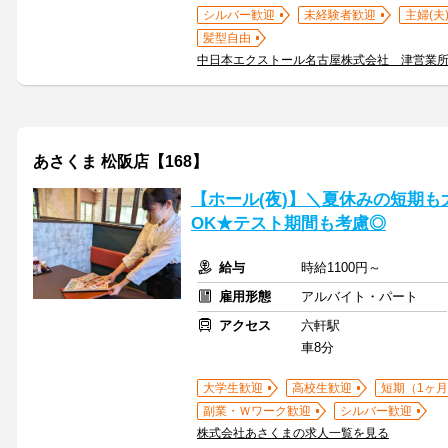
シルバー歓迎
未経験者歓迎
主婦(夫
髪型自由
中日本エクストール名古屋株式会社 津営業
あさくま 松阪店【168】
【ホール(夜)】＼夏休みの短期も
OK★テスト期間も考慮◎
給与
時給1100円～
雇用形態
アルバイト・パート
アクセス
六軒駅
車8分
大学生歓迎
高校生歓迎
短期（1ヶ月
副業・Ｗワーク歓迎
シルバー歓迎
株式会社あさくまの求人一覧を見る