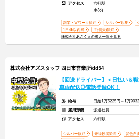
アクセス
六軒駅
車8分
副業・Ｗワーク歓迎
シルバー歓迎
1日4h以内可
主婦(夫)歓迎
株式会社あさくまの求人一覧を見る
株式会社アズスタッフ 四日市営業所/dd54
【回送ドライバー】＜日払い＆職
車両配送◎電話登録OK！
給与
日給1万5225円～1万903
雇用形態
派遣社員
アクセス
六軒駅
シルバー歓迎
未経験者歓迎
髪色自