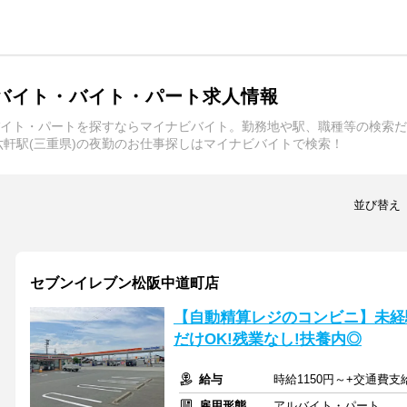
ルバイト・バイト・パート求人情報
バイト・パートを探すならマイナビバイト。勤務地や駅、職種等の検索
軒駅(三重県)の夜勤のお仕事探しはマイナビバイトで検索！
並び替え
セブンイレブン松阪中道町店
【自動精算レジのコンビニ】未経験
だけOK!残業なし!扶養内◎
給与
時給1150円～+交通費支給
雇用形態
アルバイト・パート