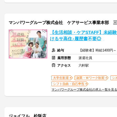
マンパワーグループ株式会社 ケアサービス事業本部 三重支
【生活相談・ケアSTAFF】未経
けるサ高住♪履歴書不要◎
給与
【経験者】時給1400円
雇用形態
派遣社員
アクセス
六軒駅
大学生歓迎
副業・Ｗワーク歓迎
シ
シフト自由・自己申告
マンパワーグループ株式会社の求人一覧を見
ジョイフル 松阪店