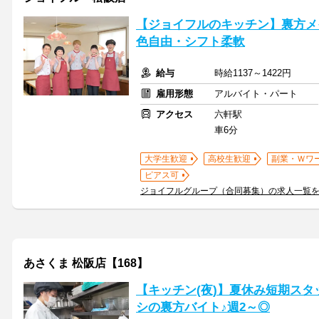
【ジョイフルのキッチン】裏方メ
色自由・シフト柔軟
給与
時給1137～1422円
雇用形態
アルバイト・パート
アクセス
六軒駅
車6分
大学生歓迎
高校生歓迎
副業・Ｗワ
ピアス可
ジョイフルグループ（合同募集）の求人一覧
あさくま 松阪店【168】
【キッチン(夜)】夏休み短期ス
シの裏方バイト♪週2～◎