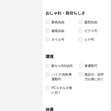
おしゃれ・自分らしさ
髪色自由
髪型自由
服装自由
ピアス可
ネイル可
ヒゲ可
環境
駅から5分以内
車通勤可
バイク/自転車
英語力・語学
通勤可
力が身に付く
PCスキルが身
に付く
待遇