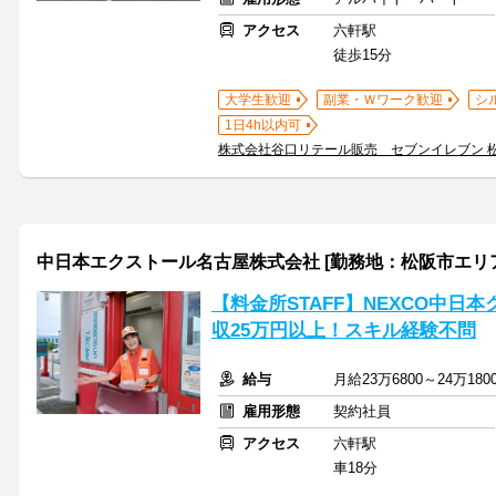
アクセス
六軒駅
徒歩15分
大学生歓迎
副業・Ｗワーク歓迎
シ
1日4h以内可
株式会社谷口リテール販売 セブンイレブン 
中日本エクストール名古屋株式会社 [勤務地：松阪市エリ
【料金所STAFF】NEXCO中日
収25万円以上！スキル経験不問
給与
月給23万6800～24万1
雇用形態
契約社員
アクセス
六軒駅
車18分