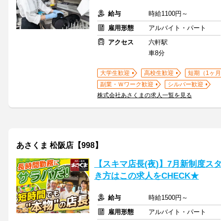
給与
時給1100円～
雇用形態
アルバイト・パート
アクセス
六軒駅
車8分
大学生歓迎
高校生歓迎
短期（1ヶ月
副業・Ｗワーク歓迎
シルバー歓迎
株式会社あさくまの求人一覧を見る
あさくま 松阪店【998】
【スキマ店長(夜)】7月新制度ス
き方はこの求人をCHECK★
給与
時給1500円～
雇用形態
アルバイト・パート