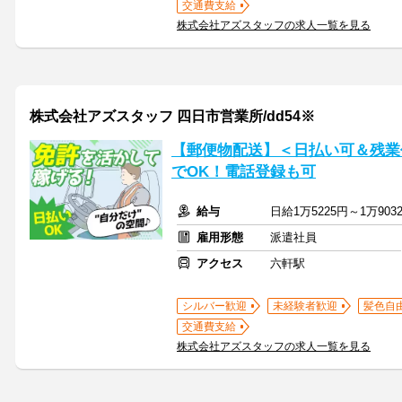
交通費支給
株式会社アズスタッフの求人一覧を見る
株式会社アズスタッフ 四日市営業所/dd54※
【郵便物配送】＜日払い可＆残業
でOK！電話登録も可
給与
日給1万5225円～1万903
雇用形態
派遣社員
アクセス
六軒駅
シルバー歓迎
未経験者歓迎
髪色自
交通費支給
株式会社アズスタッフの求人一覧を見る