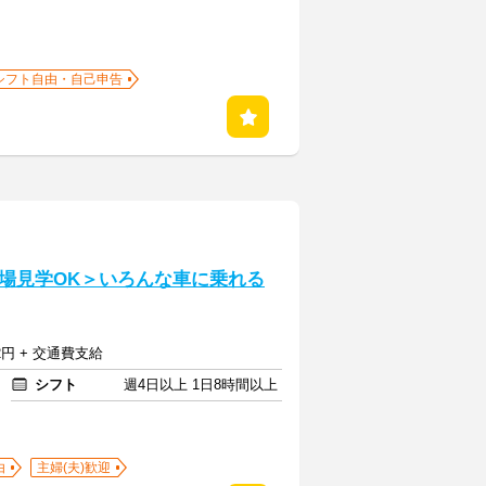
シフト自由・自己申告
場見学OK＞いろんな車に乗れる
2円 + 交通費支給
シフト
週4日以上 1日8時間以上
由
主婦(夫)歓迎