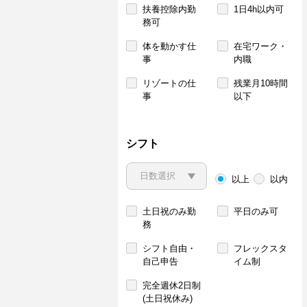
扶養控除内勤
1日4h以内可
務可
体を動かす仕
在宅ワーク・
事
内職
リゾートの仕
残業月10時間
事
以下
シフト
以上
以内
土日祝のみ勤
平日のみ可
務
シフト自由・
フレックスタ
自己申告
イム制
完全週休2日制
(土日祝休み)