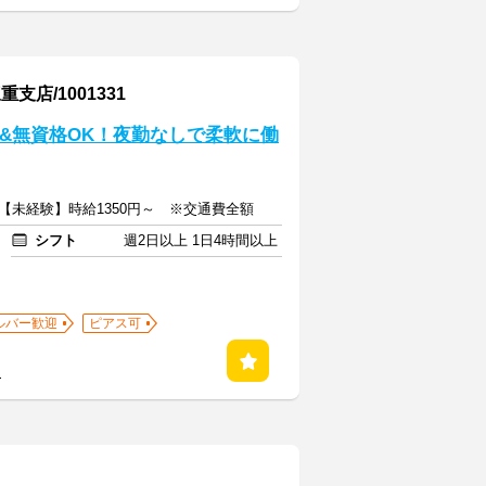
店/1001331
験&無資格OK！夜勤なしで柔軟に働
～【未経験】時給1350円～ ※交通費全額
シフト
週2日以上 1日4時間以上
ルバー歓迎
ピアス可
る