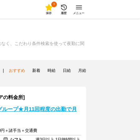
0
保存
履歴
メニュー
はなく、こだわり条件検索を使って夜勤に関
|
おすすめ
新着
時給
日給
月給
アの料金所]
本グループ★月11回程度の出勤で月
800円＋諸手当＋交通費
シフト
週3日以上 1日8時間以上