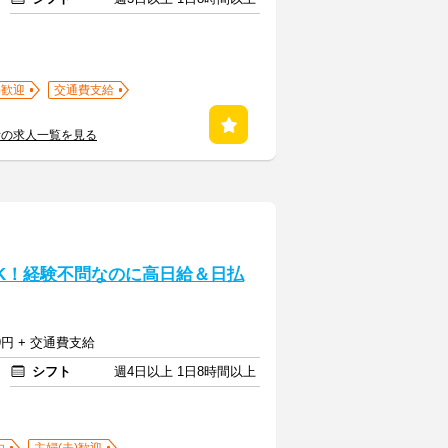
)歓迎
交通費支給
所の求人一覧を見る
K！経験不問なのに高日給＆日払
9円 + 交通費支給
シフト
週4日以上 1日8時間以上