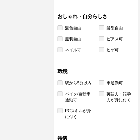
おしゃれ・自分らしさ
髪色自由
髪型自由
服装自由
ピアス可
ネイル可
ヒゲ可
環境
駅から5分以内
車通勤可
バイク/自転車
英語力・語学
通勤可
力が身に付く
PCスキルが身
に付く
待遇