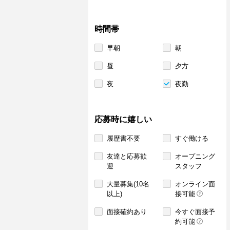
時間帯
早朝
朝
昼
夕方
夜
夜勤
応募時に嬉しい
履歴書不要
すぐ働ける
友達と応募歓
オープニング
迎
スタッフ
大量募集(10名
オンライン面
以上)
接可能
面接確約あり
今すぐ面接予
約可能