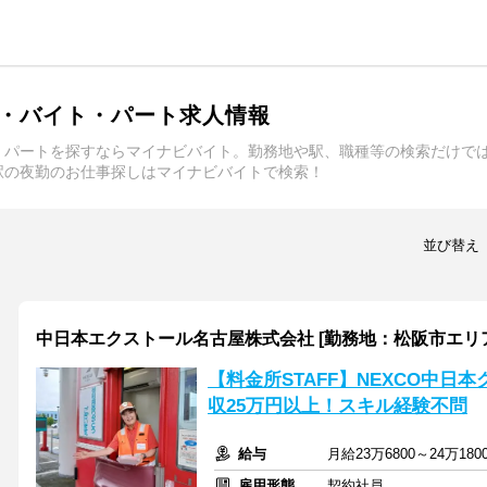
・バイト・パート求人情報
・パートを探すならマイナビバイト。勤務地や駅、職種等の検索だけで
駅の夜勤のお仕事探しはマイナビバイトで検索！
並び替え
中日本エクストール名古屋株式会社 [勤務地：松阪市エリ
【料金所STAFF】NEXCO中日
収25万円以上！スキル経験不問
給与
月給23万6800～24万1
雇用形態
契約社員