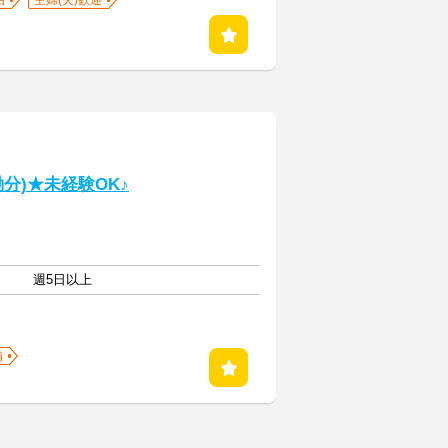
由
主婦(夫)歓迎
働分)★未経験OK♪
週5日以上
備