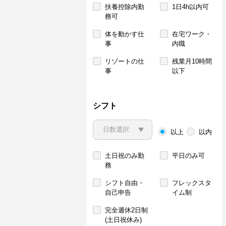
扶養控除内勤
1日4h以内可
務可
体を動かす仕
在宅ワーク・
事
内職
リゾートの仕
残業月10時間
事
以下
シフト
以上
以内
土日祝のみ勤
平日のみ可
務
シフト自由・
フレックスタ
自己申告
イム制
完全週休2日制
(土日祝休み)