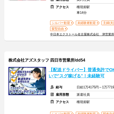
アクセス
権現前駅
車14分
シルバー歓迎
未経験者歓迎
主婦(夫
髪型自由
中日本エクストール名古屋株式会社 津営業
株式会社アズスタッフ 四日市営業所/dd54
【配送ドライバー】普通免許でO
いで"スグ稼げる"！未経験可
給与
日給1万4175円～1万771
雇用形態
派遣社員
アクセス
権現前駅