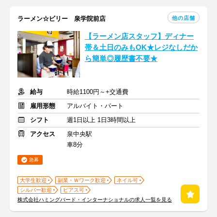
他の店舗
ラーメン☆ビリー 泉学院前店
【ラーメン店スタッフ】ディナー
帯＆土日のみもOK★レジなしだか
ら簡単◎履歴書不要★
給与
時給1100円～+交通費
雇用形態
アルバイト・パート
シフト
週1日以上 1日3時間以上
アクセス
泉中央駅
車8分
急募
大学生歓迎
副業・Ｗワーク歓迎
ネイル可
シルバー歓迎
ピアス可
株式会社ハミングバード・インターナショナルの求人一覧を見る