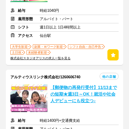
給与
時給1040円
雇用形態
アルバイト・パート
シフト
週1日以上 1日4時間以上
アクセス
仙台駅
大学生歓迎
副業・Ｗワーク歓迎
シフト自由・自己申告
土日祝
未経験者歓迎
株式会社スタジオアリスの求人一覧を見る
他の店舗
アルティウスリンク株式会社/1260606740
【郵便物の再発行受付】11/13まで
の短期★週3日～OK！就活や社会
人デビューにも役立つ♪
給与
時給1400円+交通費支給
雇用形態
アルバイト・パート