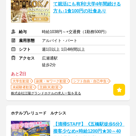
て就活にも有利!大学4年間続ける
方も♪1食100円の社食あり
給与
時給1038円～+交通費（1勤務500円）
雇用形態
アルバイト・パート
シフト
週1日以上 1日4時間以上
アクセス
広瀬通駅
徒歩2分
2
あと
日
大学生歓迎
副業・Ｗワーク歓迎
シフト自由・自己申告
未経験者歓迎
主婦(夫)歓迎
株式会社江陽グランドホテルの求人一覧を見る
ホテルプレリュード ルナシス
【清掃STAFF】《五橋駅徒歩5分》
接客少なめ×時給1200円★30～40