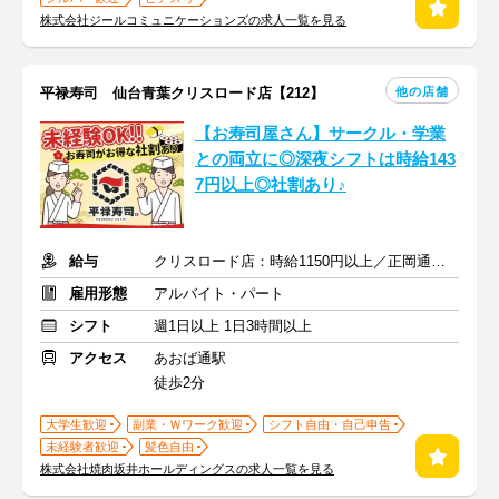
株式会社ジールコミュニケーションズの求人一覧を見る
他の店舗
平禄寿司 仙台青葉クリスロード店【212】
【お寿司屋さん】サークル・学業
との両立に◎深夜シフトは時給143
7円以上◎社割あり♪
給与
クリスロード店：時給1150円以上／正岡通店：時給1050円以上
雇用形態
アルバイト・パート
シフト
週1日以上 1日3時間以上
アクセス
あおば通駅
徒歩2分
大学生歓迎
副業・Ｗワーク歓迎
シフト自由・自己申告
未経験者歓迎
髪色自由
株式会社焼肉坂井ホールディングスの求人一覧を見る