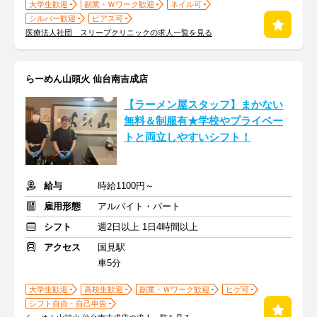
大学生歓迎
副業・Ｗワーク歓迎
ネイル可
シルバー歓迎
ピアス可
医療法人社団 スリープクリニックの求人一覧を見る
らーめん山頭火 仙台南吉成店
【ラーメン屋スタッフ】まかない
無料＆制服有★学校やプライベー
トと両立しやすいシフト！
給与
時給1100円～
雇用形態
アルバイト・パート
シフト
週2日以上 1日4時間以上
アクセス
国見駅
車5分
大学生歓迎
高校生歓迎
副業・Ｗワーク歓迎
ヒゲ可
シフト自由・自己申告