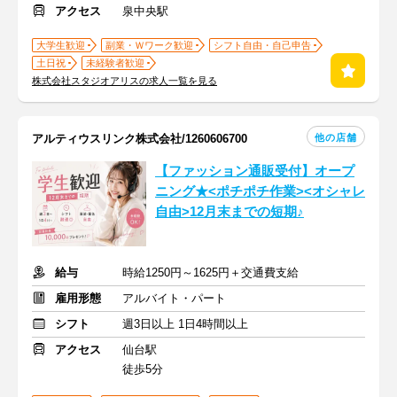
アクセス
泉中央駅
大学生歓迎
副業・Ｗワーク歓迎
シフト自由・自己申告
土日祝
未経験者歓迎
株式会社スタジオアリスの求人一覧を見る
他の店舗
アルティウスリンク株式会社/1260606700
【ファッション通販受付】オープ
ニング★<ポチポチ作業><オシャレ
自由>12月末までの短期♪
給与
時給1250円～1625円＋交通費支給
雇用形態
アルバイト・パート
シフト
週3日以上 1日4時間以上
アクセス
仙台駅
徒歩5分