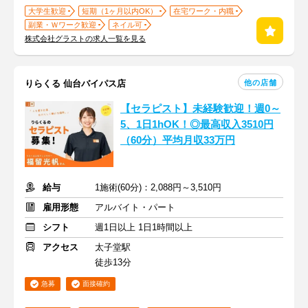
大学生歓迎
短期（1ヶ月以内OK）
在宅ワーク・内職
副業・Ｗワーク歓迎
ネイル可
株式会社グラストの求人一覧を見る
他の店舗
りらくる 仙台バイパス店
【セラピスト】未経験歓迎！週0～
5、1日1hOK！◎最高収入3510円
（60分）平均月収33万円
給与
1施術(60分)：2,088円～3,510円
雇用形態
アルバイト・パート
シフト
週1日以上 1日1時間以上
アクセス
太子堂駅
徒歩13分
急募
面接確約