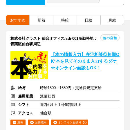
おすすめ
新着
時給
日給
月給
他の店舗
株式会社グラスト 仙台オフィス/sdi-001※勤務地：
青葉区仙台駅周辺
【本の情報入力】在宅相談◎短期O
K*本を見てそのまま入力するダケ
☆オンライン面談もOK！
給与
時給1500～1650円＋交通費規定支給
雇用形態
派遣社員
シフト
週2日以上 1日4時間以上
アクセス
仙台駅
急募
面接確約
オンライン面接可