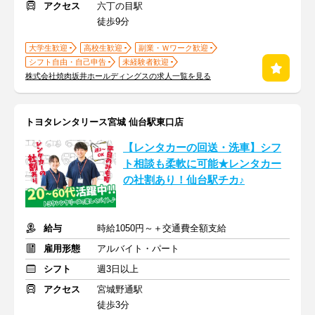
アクセス
六丁の目駅
徒歩9分
大学生歓迎
高校生歓迎
副業・Ｗワーク歓迎
シフト自由・自己申告
未経験者歓迎
株式会社焼肉坂井ホールディングスの求人一覧を見る
トヨタレンタリース宮城 仙台駅東口店
【レンタカーの回送・洗車】シフ
ト相談も柔軟に可能★レンタカー
の社割あり！仙台駅チカ♪
給与
時給1050円～＋交通費全額支給
雇用形態
アルバイト・パート
シフト
週3日以上
アクセス
宮城野通駅
徒歩3分