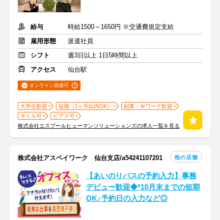
給与
時給1500～1650円 ※交通費規定支給
雇用形態
派遣社員
シフト
週3日以上 1日5時間以上
アクセス
仙台駅
オンライン面接可
大学生歓迎
短期（1ヶ月以内OK）
副業・Ｗワーク歓迎
ネイル可
ピアス可
株式会社エスプールヒューマンソリューションズの求人一覧を見る
他の店舗
株式会社アスペイワーク 仙台支店/a54241107201
【あいのりバスの予約入力】事務
デビュー歓迎◆*10月末までの短期
OK♪予約日の入力など◎