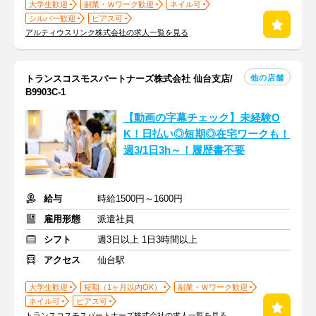
大学生歓迎
副業・Ｗワーク歓迎
ネイル可
シルバー歓迎
ピアス可
アルティウスリンク株式会社の求人一覧を見る
他の店舗
トランスコスモスパートナーズ株式会社 仙台支店/
B9903C-1
【動画の字幕チェック】未経験O
K！日払い◎短期◎在宅ワークも！
週3/1日3h～！履歴書不要
給与
時給1500円～1600円
雇用形態
派遣社員
シフト
週3日以上 1日3時間以上
アクセス
仙台駅
大学生歓迎
短期（1ヶ月以内OK）
副業・Ｗワーク歓迎
ネイル可
ピアス可
トランスコスモスパートナーズ株式会社の求人一覧を見る