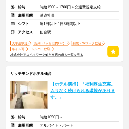
給与
時給1500～1700円＋交通費規定支給
雇用形態
派遣社員
シフト
週1日以上 1日3時間以上
アクセス
仙台駅
大学生歓迎
短期（1ヶ月以内OK）
副業・Ｗワーク歓迎
ネイル可
シルバー歓迎
株式会社アスペイワーク仙台支店の求人一覧を見る
リッチモンドホテル仙台
【ホテル清掃】「福利厚生充実。
ムリなく続けられる環境がありま
す。」
給与
時給1050円～
雇用形態
アルバイト・パート