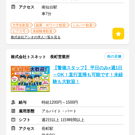
アクセス
南仙台駅
車7分
大学生歓迎
副業・Ｗワーク歓迎
シルバー歓迎
ピアス可
未経験者歓迎
株式会社アシオの求人一覧を見る
他の店舗
株式会社トスネット 長町営業所
【警備スタッフ】 平日のみ×週1日
～OK！直行直帰も可能です！未経
験も大歓迎！
給与
時給1200円～1500円
雇用形態
アルバイト・パート
シフト
週2日以上 1日8時間以上
アクセス
長町駅