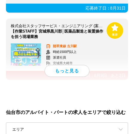
応募終了日：
8月31日
株式会社スタッフサービス・エンジニアリング (案件NO/sseA33688)
【作業STAFF】宮城県黒川郡│医薬品製造と装置操作
を担う現場業務
陸羽東線
古川駅
時給1500円以上
派遣社員
宮城県大崎市
応募終了日：
8月9日
あと
2
日
仙台市のアルバイト・パートの求人をエリアで絞り込む
エリア