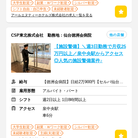
大学生歓迎
副業・Ｗワーク歓迎
シルバー歓迎
シフト自由・自己申告
未経験者歓迎
アールエヌティーホテルズ株式会社の求人一覧を見る
他の店舗
CSP東北株式会社 勤務地：仙台徳洲会病院
【施設警備】＼週3日勤務で月収25
万円以上／泉中央駅からアクセス
◎人気の施設警備案件♪
給与
【徳洲会病院】日給2万900円【セルバ仙台】日給1万8975円以上
雇用形態
アルバイト・パート
シフト
週2日以上 1日8時間以上
アクセス
泉中央駅
車6分
大学生歓迎
副業・Ｗワーク歓迎
シルバー歓迎
未経験者歓迎
主婦(夫)歓迎