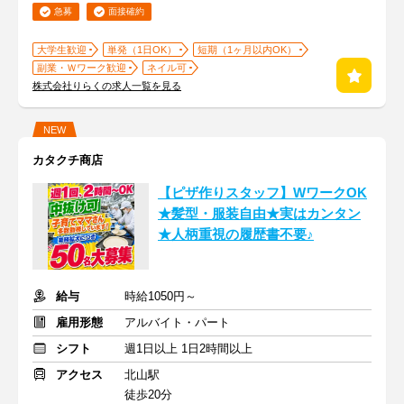
急募
面接確約
大学生歓迎
単発（1日OK）
短期（1ヶ月以内OK）
副業・Ｗワーク歓迎
ネイル可
株式会社りらくの求人一覧を見る
NEW
カタクチ商店
【ピザ作りスタッフ】WワークOK
★髪型・服装自由★実はカンタン
★人柄重視の履歴書不要♪
給与
時給1050円～
雇用形態
アルバイト・パート
シフト
週1日以上 1日2時間以上
アクセス
北山駅
徒歩20分