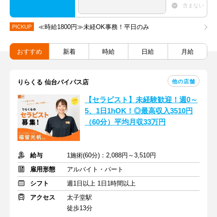
含まない
≪時給1800円≫未経OK事務！平日のみ
PICKUP
おすすめ
新着
時給
日給
月給
他の店舗
りらくる 仙台バイパス店
【セラピスト】未経験歓迎！週0～
5、1日1hOK！◎最高収入3510円
（60分）平均月収33万円
給与
1施術(60分)：2,088円～3,510円
雇用形態
アルバイト・パート
シフト
週1日以上 1日1時間以上
アクセス
太子堂駅
徒歩13分