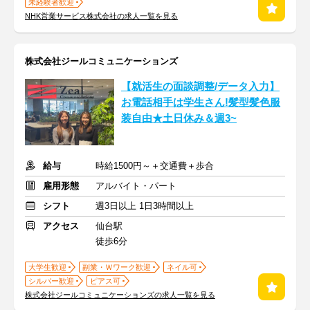
未経験者歓迎
NHK営業サービス株式会社の求人一覧を見る
株式会社ジールコミュニケーションズ
【就活生の面談調整/データ入力】
お電話相手は学生さん!髪型髪色服
装自由★土日休み＆週3~
給与
時給1500円～＋交通費＋歩合
雇用形態
アルバイト・パート
シフト
週3日以上 1日3時間以上
アクセス
仙台駅
徒歩6分
大学生歓迎
副業・Ｗワーク歓迎
ネイル可
シルバー歓迎
ピアス可
株式会社ジールコミュニケーションズの求人一覧を見る