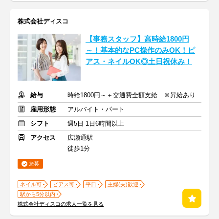
株式会社ディスコ
【事務スタッフ】高時給1800円
～！基本的なPC操作のみOK！ピ
アス・ネイルOK◎土日祝休み！
給与
時給1800円～＋交通費全額支給 ※昇給あり
雇用形態
アルバイト・パート
シフト
週5日 1日6時間以上
アクセス
広瀬通駅
徒歩1分
急募
ネイル可
ピアス可
平日
主婦(夫)歓迎
駅から5分以内
株式会社ディスコの求人一覧を見る