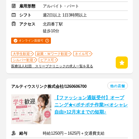
雇用形態
アルバイト・パート
シフト
週2日以上 1日3時間以上
アクセス
北四番丁駅
徒歩10分
オンライン面接可
大学生歓迎
副業・Ｗワーク歓迎
ネイル可
シルバー歓迎
ピアス可
医療法人社団 スリープクリニックの求人一覧を見る
他の店舗
アルティウスリンク株式会社/1260606700
【ファッション通販受付】オープ
ニング★<ポチポチ作業><オシャレ
自由>12月末までの短期♪
給与
時給1250円～1625円＋交通費支給