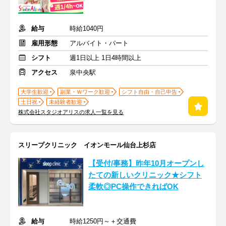
給与
時給1040円
雇用形態
アルバイト・パート
シフト
週1日以上 1日4時間以上
アクセス
泉中央駅
大学生歓迎
副業・Ｗワーク歓迎
シフト自由・自己申告
土日祝
未経験者歓迎
株式会社スタジオアリスの求人一覧を見る
スリープクリニック イオンモール仙台上杉店
【受付/事務】昨年10月オープンし
たての新しいクリニック★シフト
柔軟◎PC操作できればOK
給与
時給1250円～＋交通費