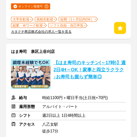
オンライン面接可
大学生歓迎
高校生歓迎
短期（1ヶ月以内OK）
副業・Ｗワーク歓迎
シフト自由・自己申告
カタクチ商店株式会社の求人一覧を見る
はま寿司 泉区上谷刈店
【はま寿司のキッチン(～17時)】週
2日4H～OK！家事と両立ラクラク
♪お寿司も握らず簡単◎
給与
時給1100円＋曜日手当(土日祝+70円)
雇用形態
アルバイト・パート
シフト
週2日以上 1日4時間以上
アクセス
八乙女駅
徒歩17分