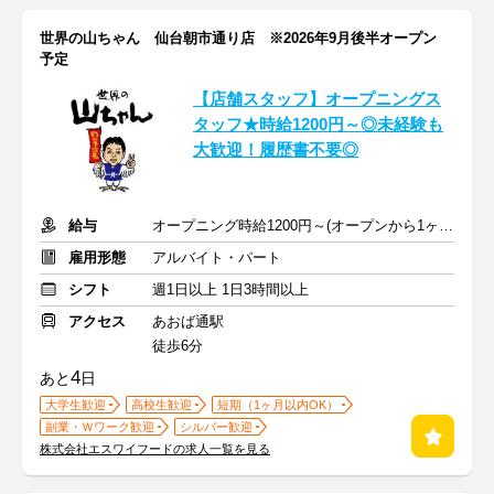
世界の山ちゃん 仙台朝市通り店 ※2026年9月後半オープン
予定
【店舗スタッフ】オープニングス
タッフ★時給1200円～◎未経験も
大歓迎！履歴書不要◎
給与
オープニング時給1200円～(オープンから1ヶ月)／通常時給1100円
雇用形態
アルバイト・パート
シフト
週1日以上 1日3時間以上
アクセス
あおば通駅
徒歩6分
4
あと
日
大学生歓迎
高校生歓迎
短期（1ヶ月以内OK）
副業・Ｗワーク歓迎
シルバー歓迎
株式会社エスワイフードの求人一覧を見る