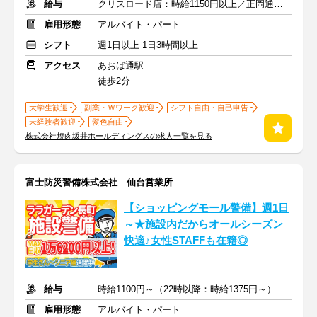
給与
クリスロード店：時給1150円以上／正岡通店：時給1050円以上
雇用形態
アルバイト・パート
シフト
週1日以上 1日3時間以上
アクセス
あおば通駅
徒歩2分
大学生歓迎
副業・Ｗワーク歓迎
シフト自由・自己申告
未経験者歓迎
髪色自由
株式会社焼肉坂井ホールディングスの求人一覧を見る
富士防災警備株式会社 仙台営業所
【ショッピングモール警備】週1日
～★施設内だからオールシーズン
快適♪女性STAFFも在籍◎
給与
時給1100円～（22時以降：時給1375円～）＋交通費別途支給
雇用形態
アルバイト・パート