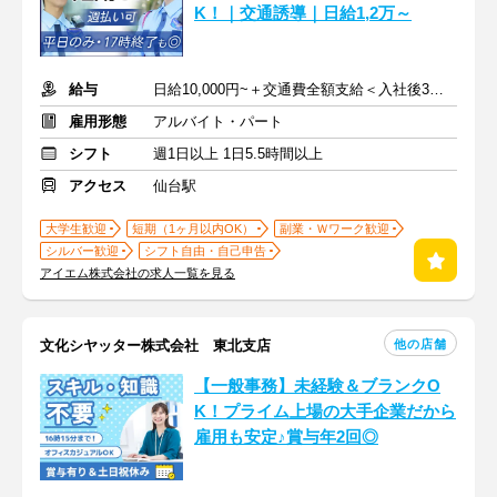
K！｜交通誘導｜日給1,2万～
給与
日給10,000円~＋交通費全額支給＜入社後3か月特別日給12,000円＞
雇用形態
アルバイト・パート
シフト
週1日以上 1日5.5時間以上
アクセス
仙台駅
大学生歓迎
短期（1ヶ月以内OK）
副業・Ｗワーク歓迎
シルバー歓迎
シフト自由・自己申告
アイエム株式会社の求人一覧を見る
他の店舗
文化シヤッター株式会社 東北支店
【一般事務】未経験＆ブランクO
K！プライム上場の大手企業だから
雇用も安定♪賞与年2回◎