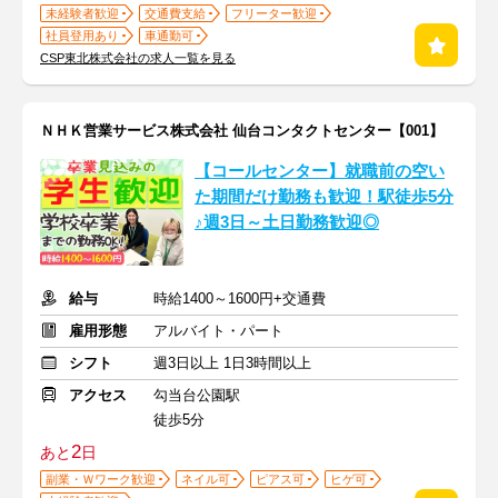
未経験者歓迎
交通費支給
フリーター歓迎
社員登用あり
車通勤可
CSP東北株式会社の求人一覧を見る
ＮＨＫ営業サービス株式会社 仙台コンタクトセンター【001】
【コールセンター】就職前の空い
た期間だけ勤務も歓迎！駅徒歩5分
♪週3日～土日勤務歓迎◎
給与
時給1400～1600円+交通費
雇用形態
アルバイト・パート
シフト
週3日以上 1日3時間以上
アクセス
勾当台公園駅
徒歩5分
2
あと
日
副業・Ｗワーク歓迎
ネイル可
ピアス可
ヒゲ可