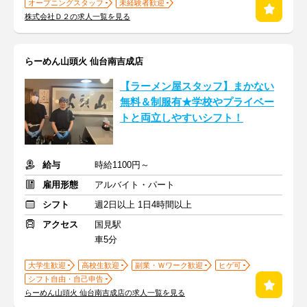
オープニングスタッフ
未経験者歓迎
株式会社Ｄ２の求人一覧を見る
らーめん山頭火 仙台南吉成店
【ラーメン屋スタッフ】まかない
無料＆制服有★学校やプライベー
トと両立しやすいシフト！
給与
時給1100円～
雇用形態
アルバイト・パート
シフト
週2日以上 1日4時間以上
アクセス
国見駅
車5分
大学生歓迎
高校生歓迎
副業・Ｗワーク歓迎
ヒゲ可
シフト自由・自己申告
らーめん山頭火 仙台南吉成店の求人一覧を見る