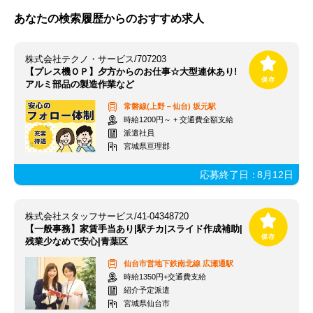
あなたの検索履歴からのおすすめ求人
株式会社テクノ・サービス/707203
【プレス機ＯＰ】夕方からのお仕事☆大型連休あり!
アルミ部品の製造作業など
常磐線(上野－仙台)
坂元駅
時給1200円～ + 交通費全額支給
派遣社員
宮城県亘理郡
応募終了日：
8月12日
株式会社スタッフサービス/41-04348720
【一般事務】家賃手当あり|駅チカ|スライド作成補助|
残業少なめで安心|青葉区
仙台市営地下鉄南北線
広瀬通駅
時給1350円+交通費支給
紹介予定派遣
宮城県仙台市