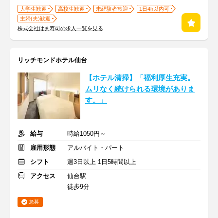
大学生歓迎
高校生歓迎
未経験者歓迎
1日4h以内可
主婦(夫)歓迎
株式会社はま寿司の求人一覧を見る
リッチモンドホテル仙台
【ホテル清掃】「福利厚生充実。
ムリなく続けられる環境がありま
す。」
給与
時給1050円～
雇用形態
アルバイト・パート
シフト
週3日以上 1日5時間以上
アクセス
仙台駅
徒歩9分
急募