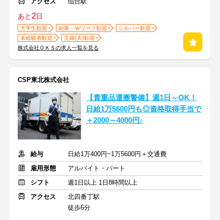
アクセス
仙台駅
2
あと
日
大学生歓迎
副業・Ｗワーク歓迎
シルバー歓迎
未経験者歓迎
主婦(夫)歓迎
株式会社ＯＫＳの求人一覧を見る
CSP東北株式会社
【貴重品運搬警備】週1日～OK！
日給1万5600円も◎資格取得手当で
＋2000～4000円♪
給与
日給1万400円~1万5600円＋交通費
雇用形態
アルバイト・パート
シフト
週1日以上 1日8時間以上
アクセス
北四番丁駅
徒歩6分