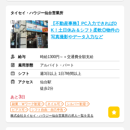
タイセイ・ハウジー仙台営業所
【不動産事務】PC入力できればO
K！土日休み＆シフト柔軟◎物件の
写真撮影やデータ入力など
給与
時給1300円～＋交通費全額支給
雇用形態
アルバイト・パート
シフト
週3日以上 1日7時間以上
アクセス
仙台駅
徒歩2分
3
あと
日
副業・Ｗワーク歓迎
ネイル可
シルバー歓迎
ピアス可
シフト自由・自己申告
株式会社タイセイ・ハウジー仙台営業所の求人一覧を見る