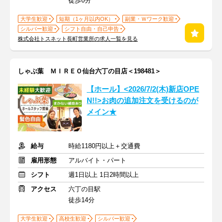
徒歩0分
大学生歓迎
短期（1ヶ月以内OK）
副業・Ｗワーク歓迎
シルバー歓迎
シフト自由・自己申告
株式会社トスネット長町営業所の求人一覧を見る
しゃぶ葉 ＭＩＲＥＯ仙台六丁の目店＜198481＞
【ホール】<2026/7/2(木)新店OPE
N!!>お肉の追加注文を受けるのが
メイン★
給与
時給1180円以上＋交通費
雇用形態
アルバイト・パート
シフト
週1日以上 1日2時間以上
アクセス
六丁の目駅
徒歩14分
大学生歓迎
高校生歓迎
シルバー歓迎