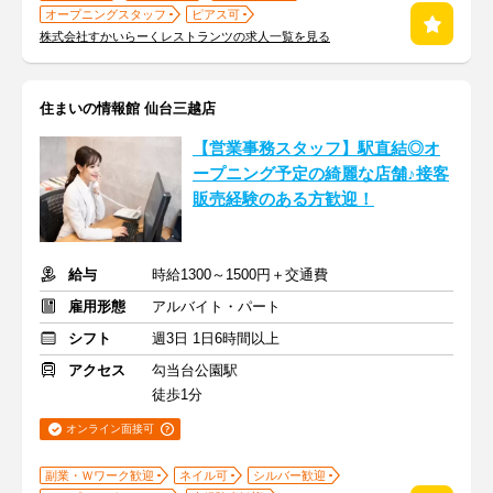
オープニングスタッフ
ピアス可
株式会社すかいらーくレストランツの求人一覧を見る
住まいの情報館 仙台三越店
【営業事務スタッフ】駅直結◎オ
ープニング予定の綺麗な店舗♪接客
販売経験のある方歓迎！
給与
時給1300～1500円＋交通費
雇用形態
アルバイト・パート
シフト
週3日 1日6時間以上
アクセス
勾当台公園駅
徒歩1分
オンライン面接可
副業・Ｗワーク歓迎
ネイル可
シルバー歓迎