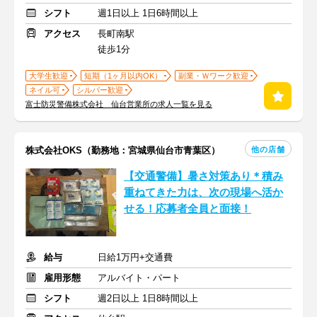
シフト
週1日以上 1日6時間以上
アクセス
長町南駅
徒歩1分
大学生歓迎
短期（1ヶ月以内OK）
副業・Ｗワーク歓迎
ネイル可
シルバー歓迎
富士防災警備株式会社 仙台営業所の求人一覧を見る
他の店舗
株式会社OKS（勤務地：宮城県仙台市青葉区）
【交通警備】暑さ対策あり＊積み
重ねてきた力は、次の現場へ活か
せる！応募者全員と面接！
給与
日給1万円+交通費
雇用形態
アルバイト・パート
シフト
週2日以上 1日8時間以上