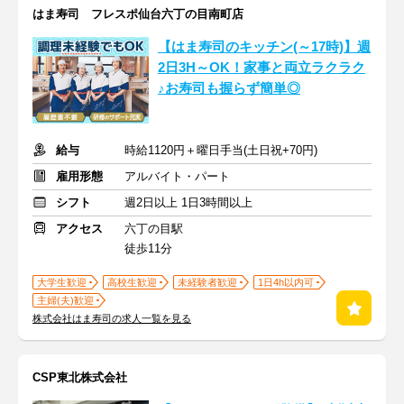
はま寿司 フレスポ仙台六丁の目南町店
【はま寿司のキッチン(～17時)】週
2日3H～OK！家事と両立ラクラク
♪お寿司も握らず簡単◎
給与
時給1120円＋曜日手当(土日祝+70円)
雇用形態
アルバイト・パート
シフト
週2日以上 1日3時間以上
アクセス
六丁の目駅
徒歩11分
大学生歓迎
高校生歓迎
未経験者歓迎
1日4h以内可
主婦(夫)歓迎
株式会社はま寿司の求人一覧を見る
CSP東北株式会社