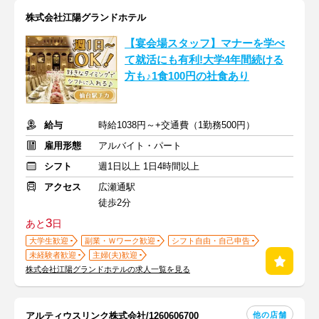
株式会社江陽グランドホテル
【宴会場スタッフ】マナーを学べ
て就活にも有利!大学4年間続ける
方も♪1食100円の社食あり
給与
時給1038円～+交通費（1勤務500円）
雇用形態
アルバイト・パート
シフト
週1日以上 1日4時間以上
アクセス
広瀬通駅
徒歩2分
3
あと
日
大学生歓迎
副業・Ｗワーク歓迎
シフト自由・自己申告
未経験者歓迎
主婦(夫)歓迎
株式会社江陽グランドホテルの求人一覧を見る
他の店舗
アルティウスリンク株式会社/1260606700