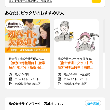
CSP東北株式会社の求人一覧を見る
あなたにピッタリのおすすめ求人
紹介元：株式会社学研エル・スタッフィング（紹介先：個別指導学院ヒーローズ 仙台若林校）
株式会社サンデリカ 仙台第二事業所
山
【個別指導塾講師】[職業
【衛生管理スタッフ】男
【
紹介] 初バイト応援♪経験
性STAFF活躍中！清掃や
中
や学力よりも人柄重視！
衛生用品の補充など★お
自
時給1040円
時給1040円 +交通費
シフトの融通◎
得な食堂あり♪
届
アルバイト・パート
アルバイト・パート
宮城県 仙台市 若林区
宮城県 仙台市 泉区
他の店舗
株式会社ライフワーク 宮城オフィス