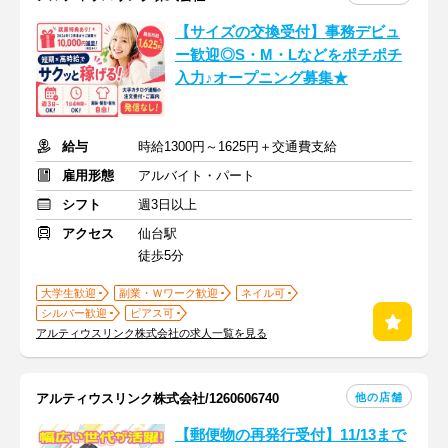
【サイズの交換受付】事務デビュ
ー歓迎◎S・M・Lなどをポチポチ
入力♪オープニング募集★
給与
時給1300円～1625円＋交通費支給
雇用形態
アルバイト・パート
シフト
週3日以上
アクセス
仙台駅
徒歩5分
大学生歓迎
副業・Ｗワーク歓迎
ネイル可
シルバー歓迎
ピアス可
アルティウスリンク株式会社の求人一覧を見る
他の店舗
アルティウスリンク株式会社/1260606740
【郵便物の再発行受付】11/13まで