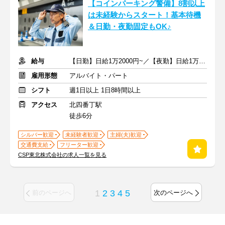
【コインパーキング警備】8割以上
は未経験からスタート！基本待機
＆日勤・夜勤固定もOK♪
給与
【日勤】日給1万2000円~／【夜勤】日給1万3800円~
雇用形態
アルバイト・パート
シフト
週1日以上 1日8時間以上
アクセス
北四番丁駅
徒歩6分
シルバー歓迎
未経験者歓迎
主婦(夫)歓迎
交通費支給
フリーター歓迎
CSP東北株式会社の求人一覧を見る
1
2
3
4
5
前のページへ
次のページへ