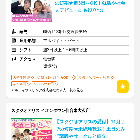
の短期★週3日～OK！就活や社会
人デビューにも役立つ♪
給与
時給1400円+交通費支給
雇用形態
アルバイト・パート
シフト
週3日以上 1日6時間以上
アクセス
仙台駅
徒歩3分
大学生歓迎
短期（1ヶ月以内OK）
副業・Ｗワーク歓迎
ネイル可
シルバー歓迎
アルティウスリンク株式会社の求人一覧を見る
スタジオアリス イオンタウン仙台泉大沢店
【スタジオアリスの受付】11月ま
での短期★未経験歓迎！土日のみ
で講義やサークルと両立♪