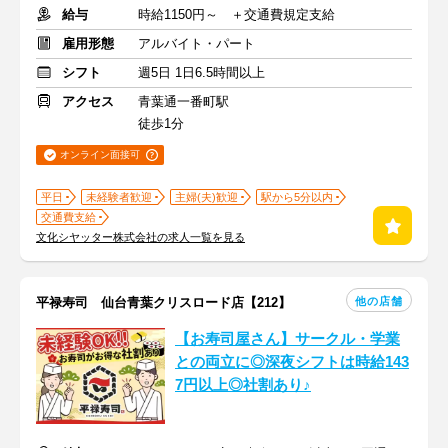
給与
時給1150円～ ＋交通費規定支給
雇用形態
アルバイト・パート
シフト
週5日 1日6.5時間以上
アクセス
青葉通一番町駅
徒歩1分
オンライン面接可
平日
未経験者歓迎
主婦(夫)歓迎
駅から5分以内
交通費支給
文化シヤッター株式会社の求人一覧を見る
他の店舗
平禄寿司 仙台青葉クリスロード店【212】
【お寿司屋さん】サークル・学業
との両立に◎深夜シフトは時給143
7円以上◎社割あり♪