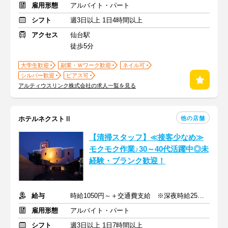
雇用形態
アルバイト・パート
シフト
週3日以上 1日4時間以上
アクセス
仙台駅
徒歩5分
大学生歓迎
副業・Ｗワーク歓迎
ネイル可
シルバー歓迎
ピアス可
アルティウスリンク株式会社の求人一覧を見る
他の店舗
ホテルネクストⅡ
【清掃スタッフ】≪接客少なめ≫
モクモク作業♪30～40代活躍中◎未
経験・ブランク歓迎！
給与
時給1050円～＋交通費支給 ※深夜時給25％UP
雇用形態
アルバイト・パート
シフト
週3日以上 1日7時間以上