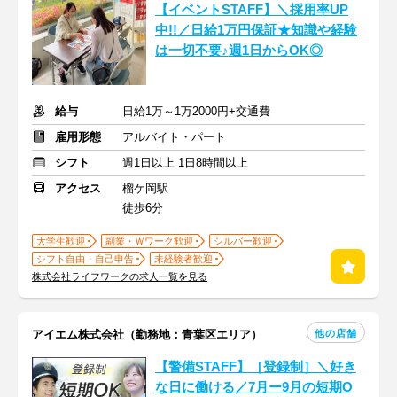
【イベントSTAFF】＼採用率UP
中!!／日給1万円保証★知識や経験
は一切不要♪週1日からOK◎
給与
日給1万～1万2000円+交通費
雇用形態
アルバイト・パート
シフト
週1日以上 1日8時間以上
アクセス
榴ケ岡駅
徒歩6分
大学生歓迎
副業・Ｗワーク歓迎
シルバー歓迎
シフト自由・自己申告
未経験者歓迎
株式会社ライフワークの求人一覧を見る
他の店舗
アイエム株式会社（勤務地：青葉区エリア）
【警備STAFF】［登録制］＼好き
な日に働ける／7月ー9月の短期O