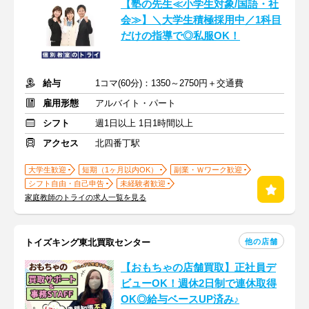
【塾の先生≪小学生対象/国語・社
会≫】＼大学生積極採用中／1科目
だけの指導で◎私服OK！
給与
1コマ(60分)：1350～2750円＋交通費
雇用形態
アルバイト・パート
シフト
週1日以上 1日1時間以上
アクセス
北四番丁駅
大学生歓迎
短期（1ヶ月以内OK）
副業・Ｗワーク歓迎
シフト自由・自己申告
未経験者歓迎
家庭教師のトライの求人一覧を見る
他の店舗
トイズキング東北買取センター
【おもちゃの店舗買取】正社員デ
ビューOK！週休2日制で連休取得
OK◎給与ベースUP済み♪