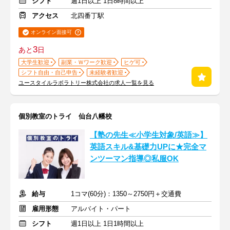
シフト
週1日以上 1日8時間以上
アクセス
北四番丁駅
オンライン面接可
3
あと
日
大学生歓迎
副業・Ｗワーク歓迎
ヒゲ可
シフト自由・自己申告
未経験者歓迎
ユースタイルラボラトリー株式会社の求人一覧を見る
個別教室のトライ 仙台八幡校
【塾の先生≪小学生対象/英語≫】
英語スキル&基礎力UPに★完全マ
ンツーマン指導◎私服OK
給与
1コマ(60分)：1350～2750円＋交通費
雇用形態
アルバイト・パート
シフト
週1日以上 1日1時間以上