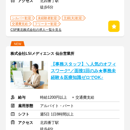
アクセス
北四番丁駅
徒歩6分
シルバー歓迎
未経験者歓迎
主婦(夫)歓迎
交通費支給
フリーター歓迎
CSP東北株式会社の求人一覧を見る
NEW
株式会社LSIメディエンス 仙台営業所
【事務スタッフ】＼人気のオフィ
スワーク*／面接1回のみ★事務未
経験＆医療知識ゼロでOK♪
給与
時給1200円以上 + 交通費支給
雇用形態
アルバイト・パート
シフト
週5日 1日8時間以上
アクセス
北四番丁駅
徒歩4分