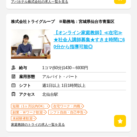
アパホテル株式会社の求人一覧を見る
株式会社トライグループ ※勤務地：宮城県仙台市青葉区
【オンライン家庭教師】≪在宅≫
★社会人講師募集★すきま時間に6
0分から指導可能◎
給与
1コマ(60分)1430～6930円
雇用形態
アルバイト・パート
シフト
週1日以上 1日1時間以上
アクセス
北仙台駅
短期（1ヶ月以内OK）
在宅ワーク・内職
副業・Ｗワーク歓迎
シフト自由・自己申告
未経験者歓迎
家庭教師のトライの求人一覧を見る