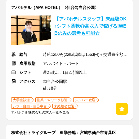
アパホテル（APA HOTEL）〈仙台勾当台公園〉
【アパホテルスタッフ】未経験OK
♪シフト柔軟◎高収入で稼げる!WE
Bのみの選考も可能☆
給与
時給1250円(22時以降は1563円)＋交通費全額支給
雇用形態
アルバイト・パート
シフト
週2日以上 1日2時間以上
アクセス
勾当台公園駅
徒歩8分
大学生歓迎
副業・Ｗワーク歓迎
シルバー歓迎
シフト自由・自己申告
未経験者歓迎
アパホテル株式会社の求人一覧を見る
株式会社トライグループ ※勤務地：宮城県仙台市青葉区