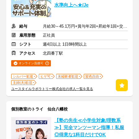
水準向上へ★/Je
給与
月給30～45.1万円+賞与年2回+昇給年1回+交通費全額
雇用形態
正社員
シフト
週4日以上 1日8時間以上
アクセス
北四番丁駅
オンライン面接可
シルバー歓迎
ヒゲ可
未経験者歓迎
髪色自由
主婦(夫)歓迎
ユースタイルラボラトリー株式会社の求人一覧を見る
個別教室のトライ 仙台八幡校
【塾の先生≪小学生対象/理数系
≫】完全マンツーマン指導！私服
◎得意な1科目だけでOK