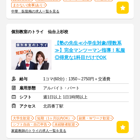
まかない(食事)あり
中華 臥龍梅の求人一覧を見る
個別教室のトライ 仙台上杉校
【塾の先生≪小学生対象/理数系
≫】完全マンツーマン指導！私服
◎得意な1科目だけでOK
給与
1コマ(60分)：1350～2750円＋交通費
雇用形態
アルバイト・パート
シフト
週1日以上 1日1時間以上
アクセス
北四番丁駅
大学生歓迎
短期（1ヶ月以内OK）
副業・Ｗワーク歓迎
シフト自由・自己申告
未経験者歓迎
家庭教師のトライの求人一覧を見る