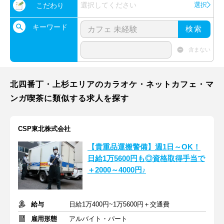
選択してください
選択
こだわり
キーワード
検索
含まない
北四番丁・上杉エリアのカラオケ・ネットカフェ・マ
ンガ喫茶に類似する求人を探す
CSP東北株式会社
【貴重品運搬警備】週1日～OK！
日給1万5600円も◎資格取得手当で
＋2000～4000円♪
給与
日給1万400円~1万5600円＋交通費
雇用形態
アルバイト・パート