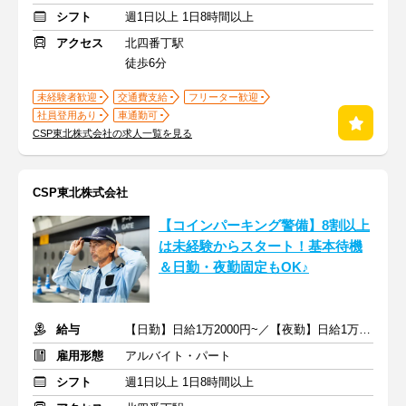
シフト
週1日以上 1日8時間以上
アクセス
北四番丁駅
徒歩6分
未経験者歓迎
交通費支給
フリーター歓迎
社員登用あり
車通勤可
CSP東北株式会社の求人一覧を見る
CSP東北株式会社
【コインパーキング警備】8割以上
は未経験からスタート！基本待機
＆日勤・夜勤固定もOK♪
給与
【日勤】日給1万2000円~／【夜勤】日給1万3800円~
雇用形態
アルバイト・パート
シフト
週1日以上 1日8時間以上