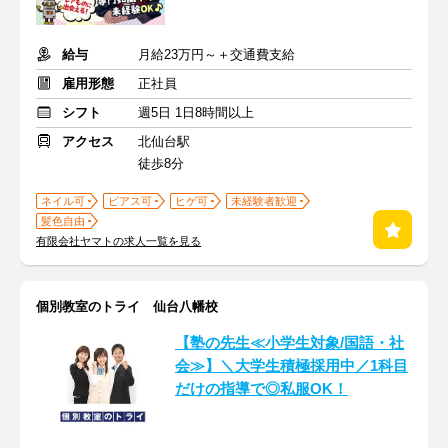
給与
月給23万円～＋交通費支給
雇用形態
正社員
シフト
週5日 1日8時間以上
アクセス
北仙台駅
徒歩8分
ネイル可
ピアス可
ヒゲ可
未経験者歓迎
髪色自由
有限会社ヤマトの求人一覧を見る
個別教室のトライ 仙台八幡校
【塾の先生≪小学生対象/国語・社
会≫】＼大学生積極採用中／1科目
だけの指導で◎私服OK！