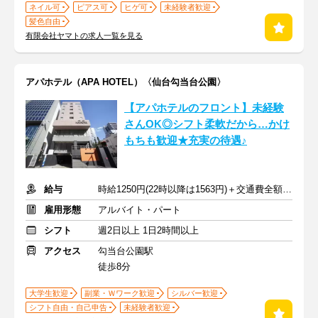
ネイル可
ピアス可
ヒゲ可
未経験者歓迎
髪色自由
有限会社ヤマトの求人一覧を見る
アパホテル（APA HOTEL）〈仙台勾当台公園〉
【アパホテルのフロント】未経験
さんOK◎シフト柔軟だから…かけ
もちも歓迎★充実の待遇♪
給与
時給1250円(22時以降は1563円)＋交通費全額支給
雇用形態
アルバイト・パート
シフト
週2日以上 1日2時間以上
アクセス
勾当台公園駅
徒歩8分
大学生歓迎
副業・Ｗワーク歓迎
シルバー歓迎
シフト自由・自己申告
未経験者歓迎