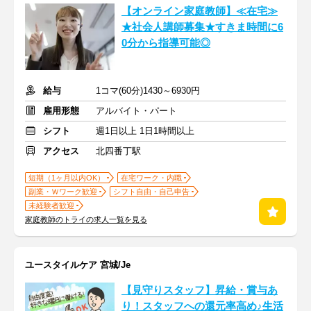
【オンライン家庭教師】≪在宅≫
★社会人講師募集★すきま時間に6
0分から指導可能◎
給与
1コマ(60分)1430～6930円
雇用形態
アルバイト・パート
シフト
週1日以上 1日1時間以上
アクセス
北四番丁駅
短期（1ヶ月以内OK）
在宅ワーク・内職
副業・Ｗワーク歓迎
シフト自由・自己申告
未経験者歓迎
家庭教師のトライの求人一覧を見る
ユースタイルケア 宮城/Je
【見守りスタッフ】昇給・賞与あ
り！スタッフへの還元率高め♪生活