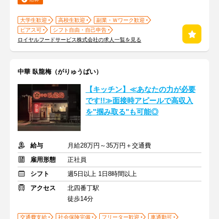
大学生歓迎
高校生歓迎
副業・Ｗワーク歓迎
ピアス可
シフト自由・自己申告
ロイヤルフードサービス株式会社の求人一覧を見る
中華 臥龍梅（がりゅうばい）
【キッチン】≪あなたの力が必要
です!!≫面接時アピールで高収入
を"掴み取る"も可能◎
給与
月給28万円～35万円＋交通費
雇用形態
正社員
シフト
週5日以上 1日8時間以上
アクセス
北四番丁駅
徒歩14分
交通費支給
社会保険完備
フリーター歓迎
車通勤可