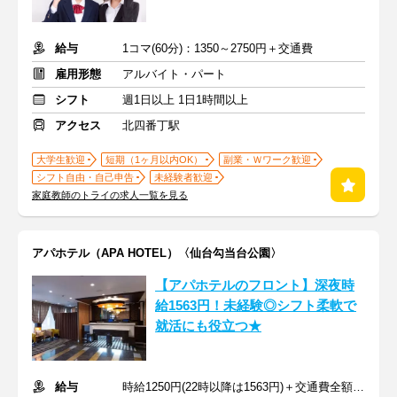
給与
1コマ(60分)：1350～2750円＋交通費
雇用形態
アルバイト・パート
シフト
週1日以上 1日1時間以上
アクセス
北四番丁駅
大学生歓迎
短期（1ヶ月以内OK）
副業・Ｗワーク歓迎
シフト自由・自己申告
未経験者歓迎
家庭教師のトライの求人一覧を見る
アパホテル（APA HOTEL）〈仙台勾当台公園〉
【アパホテルのフロント】深夜時
給1563円！未経験◎シフト柔軟で
就活にも役立つ★
給与
時給1250円(22時以降は1563円)＋交通費全額支給