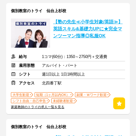
個別教室のトライ 仙台上杉校
【塾の先生≪小学生対象/英語≫】
英語スキル&基礎力UPに★完全マ
ンツーマン指導◎私服OK
給与
1コマ(60分)：1350～2750円＋交通費
雇用形態
アルバイト・パート
シフト
週1日以上 1日1時間以上
アクセス
北四番丁駅
大学生歓迎
短期（1ヶ月以内OK）
副業・Ｗワーク歓迎
シフト自由・自己申告
未経験者歓迎
家庭教師のトライの求人一覧を見る
個別教室のトライ 仙台上杉校