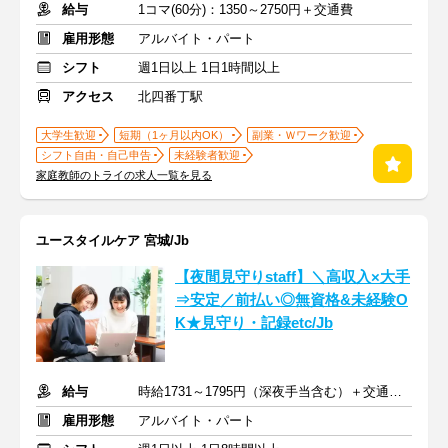
給与
1コマ(60分)：1350～2750円＋交通費
雇用形態
アルバイト・パート
シフト
週1日以上 1日1時間以上
アクセス
北四番丁駅
大学生歓迎
短期（1ヶ月以内OK）
副業・Ｗワーク歓迎
シフト自由・自己申告
未経験者歓迎
家庭教師のトライの求人一覧を見る
ユースタイルケア 宮城/Jb
【夜間見守りstaff】＼高収入×大手
⇒安定／前払い◎無資格&未経験O
K★見守り・記録etc/Jb
給与
時給1731～1795円（深夜手当含む）＋交通費支給
雇用形態
アルバイト・パート