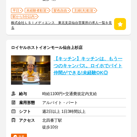
平日
未経験者歓迎
髪色自由
主婦(夫)歓迎
駅から5分以内
株式会社ＬＳＩメディエンス 東北支店仙台営業所の求人一覧を見
る
ロイヤルホストイオンモール仙台上杉店
【キッチン】キッチンは、もう一
つのキャンパス。ロイホでバイト
仲間ができる!未経験OK◎
給与
時給1100円+交通費規定内支給
雇用形態
アルバイト・パート
シフト
週2日以上 1日3時間以上
アクセス
北四番丁駅
徒歩10分
急募