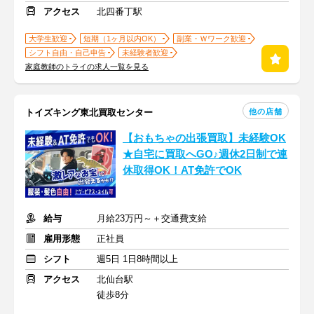
アクセス
北四番丁駅
大学生歓迎
短期（1ヶ月以内OK）
副業・Ｗワーク歓迎
シフト自由・自己申告
未経験者歓迎
家庭教師のトライの求人一覧を見る
他の店舗
トイズキング東北買取センター
【おもちゃの出張買取】未経験OK
★自宅に買取へGO♪週休2日制で連
休取得OK！AT免許でOK
給与
月給23万円～＋交通費支給
雇用形態
正社員
シフト
週5日 1日8時間以上
アクセス
北仙台駅
徒歩8分