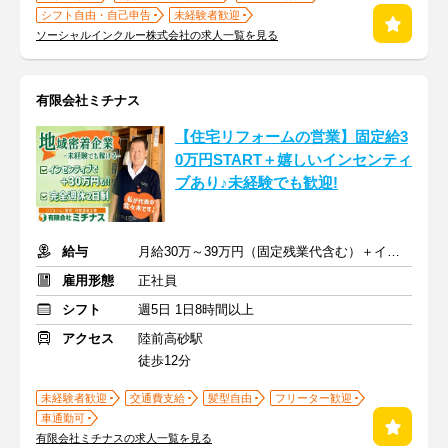
シフト自由・自己申告
未経験者歓迎
ソーシャルインクルー株式会社の求人一覧を見る
有限会社ミチナス
【住宅リフォームの営業】固定給3
0万円START＋嬉しいインセンティ
ブあり♪未経験でも歓迎!
給与
月給30万～39万円（固定残業代含む）＋インセンティブ+交通費
雇用形態
正社員
シフト
週5日 1日8時間以上
アクセス
陸前高砂駅
徒歩12分
未経験者歓迎
交通費支給
髪型自由
フリーター歓迎
車通勤可
有限会社ミチナスの求人一覧を見る