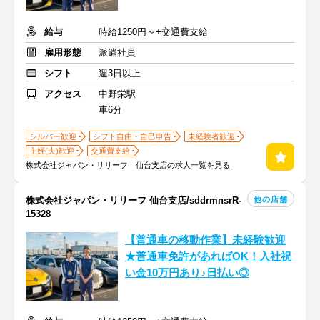
給与
時給1250円～+交通費支給
雇用形態
派遣社員
シフト
週3日以上
アクセス
中野栄駅
車6分
シルバー歓迎
シフト自由・自己申告
未経験者歓迎
主婦(夫)歓迎
交通費支給
株式会社ジャパン・リリーフ 仙台支店の求人一覧を見る
他の店舗
株式会社ジャパン・リリーフ 仙台支店/sddrmnsrR-
15328
【普通車の移動作業】未経験歓迎
★普通車免許があればOK！入社祝
い金10万円あり♪日払い◎