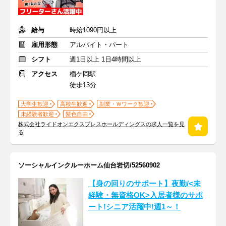
給与
時給1090円以上
雇用形態
アルバイト・パート
シフト
週1日以上 1日4時間以上
アクセス
榴ケ岡駅
徒歩13分
大学生歓迎
高校生歓迎
副業・Ｗワーク歓迎
未経験者歓迎
髪色自由
株式会社ライドオンエクスプレスホールディングスの求人一覧を見
る
ソーシャルインクルーホーム仙台岩切/52560902
【身の回りのサポート】夜勤/<未
経験・無資格OK>入居者様のサポ
ート!シニア活躍中!週1～！