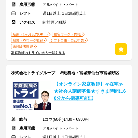
雇用形態
アルバイト・パート
シフト
週1日以上 1日1時間以上
アクセス
陸前原ノ町駅
短期（1ヶ月以内OK）
在宅ワーク・内職
副業・Ｗワーク歓迎
シフト自由・自己申告
未経験者歓迎
家庭教師のトライの求人一覧を見る
株式会社トライグループ ※勤務地：宮城県仙台市宮城野区
【オンライン家庭教師】≪在宅≫
★社会人講師募集★すきま時間に6
0分から指導可能◎
給与
1コマ(60分)1430～6930円
雇用形態
アルバイト・パート
シフト
週1日以上 1日1時間以上