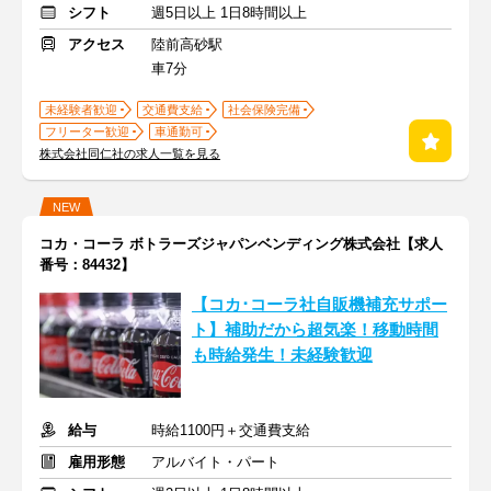
シフト
週5日以上 1日8時間以上
アクセス
陸前高砂駅
車7分
未経験者歓迎
交通費支給
社会保険完備
フリーター歓迎
車通勤可
株式会社同仁社の求人一覧を見る
NEW
コカ・コーラ ボトラーズジャパンベンディング株式会社【求人
番号：84432】
【コカ･コーラ社自販機補充サポー
ト】補助だから超気楽！移動時間
も時給発生！未経験歓迎
給与
時給1100円＋交通費支給
雇用形態
アルバイト・パート