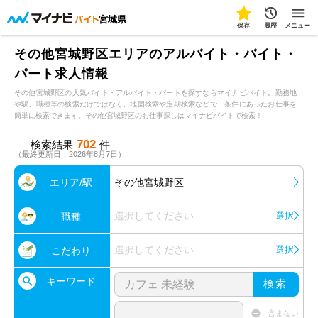
宮城県
保存
履歴
メニュー
その他宮城野区エリアのアルバイト・バイト・
パート求人情報
その他宮城野区の人気バイト・アルバイト・パートを探すならマイナビバイト。勤務地
や駅、職種等の検索だけではなく、地図検索や定期検索などで、条件にあったお仕事を
簡単に検索できます。その他宮城野区のお仕事探しはマイナビバイトで検索！
702
検索結果
件
（最終更新日：2026年8月7日）
エリア/駅
その他宮城野区
選択してください
選択
職種
選択してください
選択
こだわり
キーワード
検索
含まない