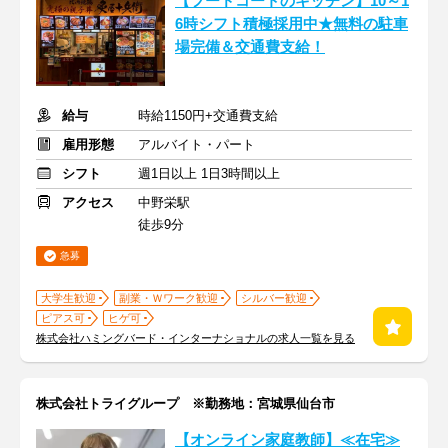
【フードコートのキッチン】10～1
6時シフト積極採用中★無料の駐車
場完備＆交通費支給！
給与
時給1150円+交通費支給
雇用形態
アルバイト・パート
シフト
週1日以上 1日3時間以上
アクセス
中野栄駅
徒歩9分
急募
大学生歓迎
副業・Ｗワーク歓迎
シルバー歓迎
ピアス可
ヒゲ可
株式会社ハミングバード・インターナショナルの求人一覧を見る
株式会社トライグループ ※勤務地：宮城県仙台市
【オンライン家庭教師】≪在宅≫