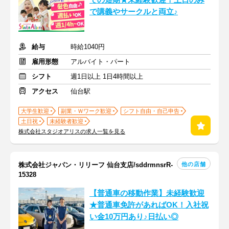
での短期★未経験歓迎！土日のみ
で講義やサークルと両立♪
給与
時給1040円
雇用形態
アルバイト・パート
シフト
週1日以上 1日4時間以上
アクセス
仙台駅
大学生歓迎
副業・Ｗワーク歓迎
シフト自由・自己申告
土日祝
未経験者歓迎
株式会社スタジオアリスの求人一覧を見る
他の店舗
株式会社ジャパン・リリーフ 仙台支店/sddrmnsrR-
15328
【普通車の移動作業】未経験歓迎
★普通車免許があればOK！入社祝
い金10万円あり♪日払い◎