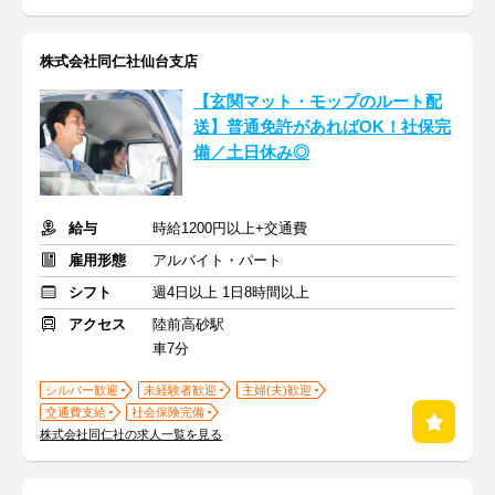
株式会社同仁社仙台支店
【玄関マット・モップのルート配
送】普通免許があればOK！社保完
備／土日休み◎
給与
時給1200円以上+交通費
雇用形態
アルバイト・パート
シフト
週4日以上 1日8時間以上
アクセス
陸前高砂駅
車7分
シルバー歓迎
未経験者歓迎
主婦(夫)歓迎
交通費支給
社会保険完備
株式会社同仁社の求人一覧を見る