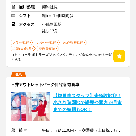
雇用形態
契約社員
シフト
週5日 1日8時間以上
アクセス
小鶴新田駅
徒歩12分
大学生歓迎
シルバー歓迎
未経験者歓迎
主婦(夫)歓迎
交通費支給
コカ・コーラ ボトラーズジャパンベンディング株式会社の求人一覧
を見る
NEW
三井アウトレットパーク仙台港 観覧車
【観覧車スタッフ】未経験歓迎！
小さな遊園地で誘導や案内♪9月末
までの短期もOK！
給与
平日：時給1100円～＋交通費（土日祝：時給1150円～＋交通費）