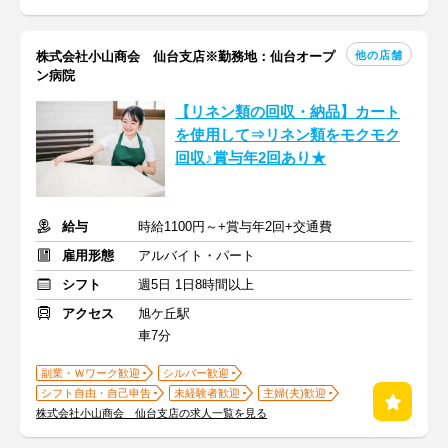
他の店舗
株式会社小山商会 仙台支店※勤務地：仙台オープ
ン病院
【リネン類の回収・納品】カート
を使用して⇒リネン類をモクモク
回収♪賞与年2回あり★
給与
時給1100円～+賞与年2回+交通費
雇用形態
アルバイト・パート
シフト
週5日 1日8時間以上
アクセス
旭ケ丘駅
車7分
副業・Ｗワーク歓迎
シルバー歓迎
シフト自由・自己申告
未経験者歓迎
主婦(夫)歓迎
株式会社小山商会 仙台支店の求人一覧を見る