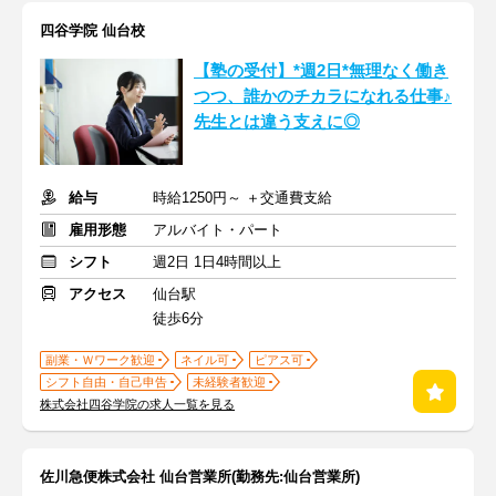
四谷学院 仙台校
【塾の受付】*週2日*無理なく働き
つつ、誰かのチカラになれる仕事♪
先生とは違う支えに◎
給与
時給1250円～ ＋交通費支給
雇用形態
アルバイト・パート
シフト
週2日 1日4時間以上
アクセス
仙台駅
徒歩6分
副業・Ｗワーク歓迎
ネイル可
ピアス可
シフト自由・自己申告
未経験者歓迎
株式会社四谷学院の求人一覧を見る
佐川急便株式会社 仙台営業所(勤務先:仙台営業所)