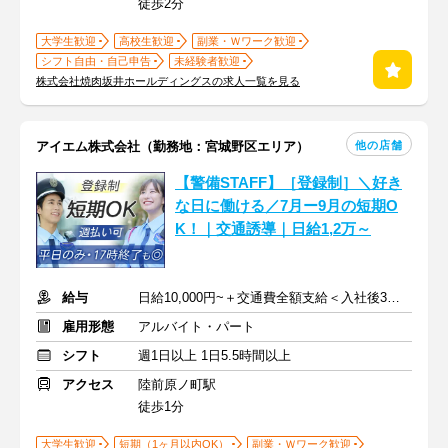
徒歩2分
大学生歓迎
高校生歓迎
副業・Ｗワーク歓迎
シフト自由・自己申告
未経験者歓迎
株式会社焼肉坂井ホールディングスの求人一覧を見る
他の店舗
アイエム株式会社（勤務地：宮城野区エリア）
【警備STAFF】［登録制］＼好き
な日に働ける／7月ー9月の短期O
K！｜交通誘導｜日給1,2万～
給与
日給10,000円~＋交通費全額支給＜入社後3か月特別日給12,000円＞
雇用形態
アルバイト・パート
シフト
週1日以上 1日5.5時間以上
アクセス
陸前原ノ町駅
徒歩1分
大学生歓迎
短期（1ヶ月以内OK）
副業・Ｗワーク歓迎