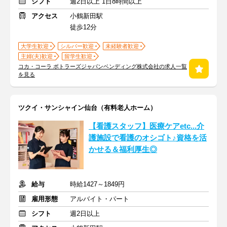
シフト
週2日以上 1日8時間以上
アクセス
小鶴新田駅
徒歩12分
大学生歓迎
シルバー歓迎
未経験者歓迎
主婦(夫)歓迎
留学生歓迎
コカ・コーラ ボトラーズジャパンベンディング株式会社の求人一覧
を見る
ツクイ・サンシャイン仙台（有料老人ホーム）
【看護スタッフ】医療ケアetc...介
護施設で看護のオシゴト♪資格を活
かせる＆福利厚生◎
給与
時給1427～1849円
雇用形態
アルバイト・パート
シフト
週2日以上