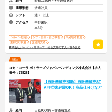
給与
時給1250円～+交通費支給
雇用形態
派遣社員
シフト
週3日以上
アクセス
中野栄駅
車6分
シルバー歓迎
シフト自由・自己申告
未経験者歓迎
主婦(夫)歓迎
交通費支給
株式会社ジャパン・リリーフ 仙台支店の求人一覧を見る
NEW
コカ・コーラ ボトラーズジャパンベンディング株式会社【求人
番号：73828】
【自販機補充補助】自販機補充ST
AFF◎未経験OK！商品仕分けなど
給与
日給9000円＋交通費支給