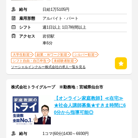
給与
日給1万5105円
雇用形態
アルバイト・パート
シフト
週1日以上 1日7時間以上
アクセス
岩切駅
車6分
大学生歓迎
副業・Ｗワーク歓迎
シルバー歓迎
シフト自由・自己申告
未経験者歓迎
ソーシャルインクルー株式会社の求人一覧を見る
株式会社トライグループ ※勤務地：宮城県仙台市
【オンライン家庭教師】≪在宅≫
★社会人講師募集★すきま時間に6
0分から指導可能◎
給与
1コマ(60分)1430～6930円