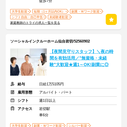
徒歩7分
大学生歓迎
短期（1ヶ月以内OK）
副業・Ｗワーク歓迎
シフト自由・自己申告
未経験者歓迎
家庭教師のトライの求人一覧を見る
ソーシャルインクルーホーム仙台岩切/52560902
【夜間見守りスタッフ】＼夜の時
間を有効活用／"無資格・未経
験"大歓迎★週1～OK!副業に◎
給与
日給1万5105円
雇用形態
アルバイト・パート
シフト
週1日以上
アクセス
岩切駅
車6分
大学生歓迎
副業・Ｗワーク歓迎
シルバー歓迎