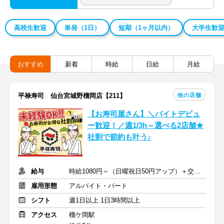
高校生歓迎
単発（1日）
短期（1ヶ月以内）
大学生歓
おすすめ
新着
時給
日給
月給
他の店舗
平禄寿司 仙台宮城野榴岡店【211】
【お寿司屋さん】＼バイトデビュ
ー歓迎！／週1/3h～選べる2店舗★
社割で節約も叶う♪
給与
時給1080円～（日曜祝日50円アップ）＋交通費規定支給
雇用形態
アルバイト・パート
シフト
週1日以上 1日3時間以上
アクセス
榴ケ岡駅