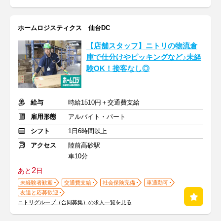
ホームロジスティクス 仙台DC
【店舗スタッフ】ニトリの物流倉
庫で仕分けやピッキングなど♪未経
験OK！接客なし◎
給与
時給1510円＋交通費支給
雇用形態
アルバイト・パート
シフト
1日6時間以上
アクセス
陸前高砂駅
車10分
2
あと
日
未経験者歓迎
交通費支給
社会保険完備
車通勤可
友達と応募歓迎
ニトリグループ（合同募集）の求人一覧を見る