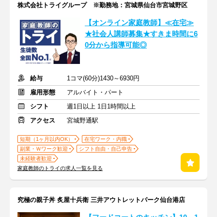
株式会社トライグループ ※勤務地：宮城県仙台市宮城野区
【オンライン家庭教師】≪在宅≫
★社会人講師募集★すきま時間に6
0分から指導可能◎
給与
1コマ(60分)1430～6930円
雇用形態
アルバイト・パート
シフト
週1日以上 1日1時間以上
アクセス
宮城野通駅
短期（1ヶ月以内OK）
在宅ワーク・内職
副業・Ｗワーク歓迎
シフト自由・自己申告
未経験者歓迎
家庭教師のトライの求人一覧を見る
究極の親子丼 炙屋十兵衛 三井アウトレットパーク仙台港店