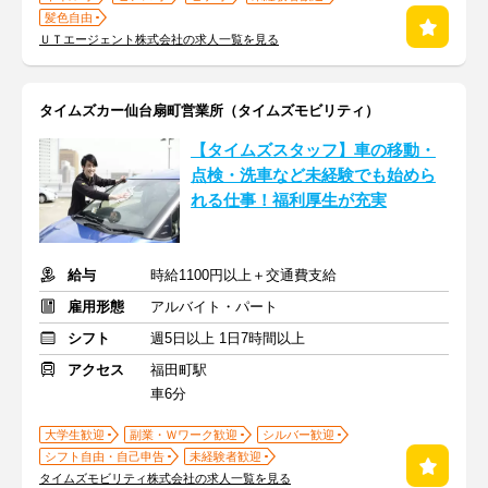
髪色自由
ＵＴエージェント株式会社の求人一覧を見る
タイムズカー仙台扇町営業所（タイムズモビリティ）
【タイムズスタッフ】車の移動・
点検・洗車など未経験でも始めら
れる仕事！福利厚生が充実
給与
時給1100円以上＋交通費支給
雇用形態
アルバイト・パート
シフト
週5日以上 1日7時間以上
アクセス
福田町駅
車6分
大学生歓迎
副業・Ｗワーク歓迎
シルバー歓迎
シフト自由・自己申告
未経験者歓迎
タイムズモビリティ株式会社の求人一覧を見る