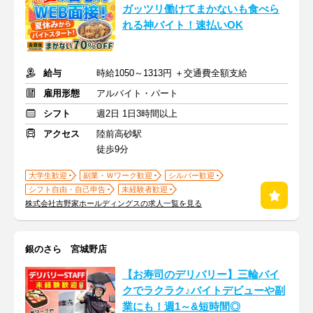
ガッツリ働けてまかないも食べら
れる神バイト！速払いOK
給与
時給1050～1313円 ＋交通費全額支給
雇用形態
アルバイト・パート
シフト
週2日 1日3時間以上
アクセス
陸前高砂駅
徒歩9分
大学生歓迎
副業・Ｗワーク歓迎
シルバー歓迎
シフト自由・自己申告
未経験者歓迎
株式会社吉野家ホールディングスの求人一覧を見る
銀のさら 宮城野店
【お寿司のデリバリー】三輪バイ
クでラクラク♪バイトデビューや副
業にも！週1～&短時間◎