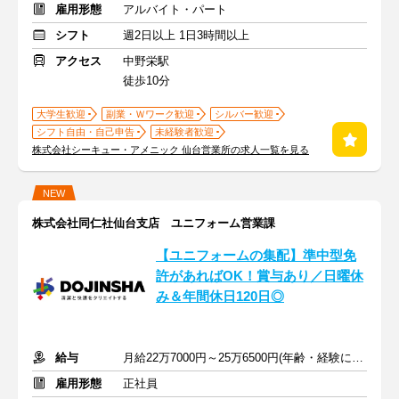
雇用形態
アルバイト・パート
シフト
週2日以上 1日3時間以上
アクセス
中野栄駅
徒歩10分
大学生歓迎
副業・Ｗワーク歓迎
シルバー歓迎
シフト自由・自己申告
未経験者歓迎
株式会社シーキュー・アメニック 仙台営業所の求人一覧を見る
NEW
株式会社同仁社仙台支店 ユニフォーム営業課
【ユニフォームの集配】準中型免
許があればOK！賞与あり／日曜休
み＆年間休日120日◎
給与
月給22万7000円～25万6500円(年齢・経験により変動)＋交通費
雇用形態
正社員