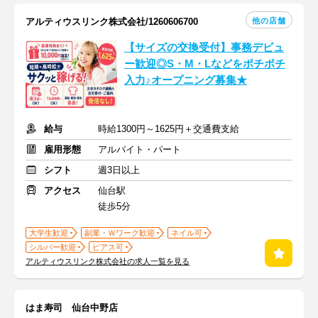
他の店舗
アルティウスリンク株式会社/1260606700
【サイズの交換受付】事務デビュ
ー歓迎◎S・M・Lなどをポチポチ
入力♪オープニング募集★
給与
時給1300円～1625円＋交通費支給
雇用形態
アルバイト・パート
シフト
週3日以上
アクセス
仙台駅
徒歩5分
大学生歓迎
副業・Ｗワーク歓迎
ネイル可
シルバー歓迎
ピアス可
アルティウスリンク株式会社の求人一覧を見る
はま寿司 仙台中野店