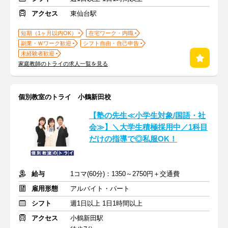
アクセス
東仙台駅
短期（1ヶ月以内OK）
在宅ワーク・内職
副業・Ｗワーク歓迎
シフト自由・自己申告
未経験者歓迎
家庭教師のトライの求人一覧を見る
個別教室のトライ 小鶴新田校
【塾の先生≪小学生対象/国語・社
会≫】＼大学生積極採用中／1科目
だけの指導で◎私服OK！
給与
1コマ(60分)：1350～2750円＋交通費
雇用形態
アルバイト・パート
シフト
週1日以上 1日1時間以上
アクセス
小鶴新田駅