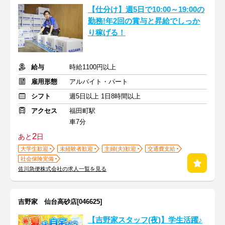
【仕分け】週5日で10:00～19:00の
勤務!年2回の賞与と昇給でしっか
り稼げる！
給与
時給1100円以上
雇用形態
アルバイト・パート
シフト
週5日以上 1日8時間以上
アクセス
福田町駅
車7分
2
あと
日
大学生歓迎
未経験者歓迎
主婦(夫)歓迎
交通費支給
社会保険完備
佐川急便株式会社の求人一覧を見る
吉野家 仙台高砂店[046625]
【吉野家スタッフ(夜)】学生活躍♪