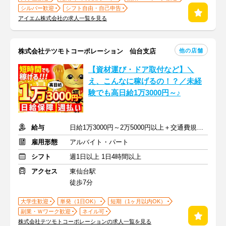
シルバー歓迎
シフト自由・自己申告
アイエム株式会社の求人一覧を見る
他の店舗
株式会社テツモトコーポレーション 仙台支店
【資材運び・ドア取付など】＼
え、こんなに稼げるの！？／未経
験でも高日給1万3000円～♪
給与
日給1万3000円～2万5000円以上＋交通費規定支給
雇用形態
アルバイト・パート
シフト
週1日以上 1日4時間以上
アクセス
東仙台駅
徒歩7分
大学生歓迎
単発（1日OK）
短期（1ヶ月以内OK）
副業・Ｗワーク歓迎
ネイル可
株式会社テツモトコーポレーションの求人一覧を見る