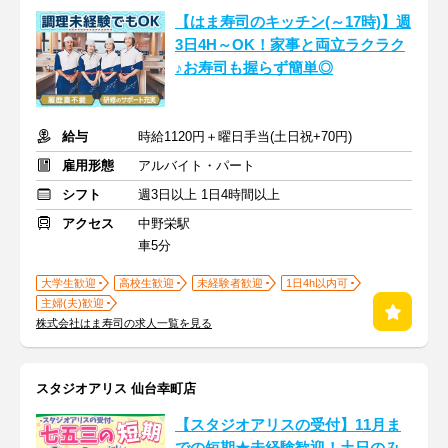
【はま寿司のキッチン(～17時)】週
3日4H～OK！家事と両立ラクラク
♪お寿司も握らず簡単◎
給与
時給1120円＋曜日手当(土日祝+70円)
雇用形態
アルバイト・パート
シフト
週3日以上 1日4時間以上
アクセス
中野栄駅
車5分
大学生歓迎
高校生歓迎
未経験者歓迎
1日4h以内可
主婦(夫)歓迎
株式会社はま寿司の求人一覧を見る
スタジオアリス 仙台幸町店
【スタジオアリスの受付】11月ま