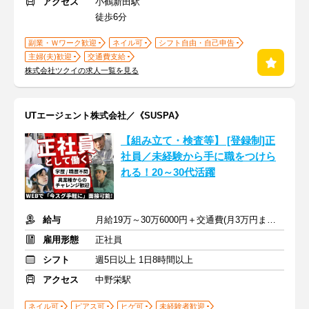
アクセス
小鶴新田駅
徒歩6分
副業・Ｗワーク歓迎
ネイル可
シフト自由・自己申告
主婦(夫)歓迎
交通費支給
株式会社ツクイの求人一覧を見る
UTエージェント株式会社／《SUSPA》
【組み立て・検査等】 [登録制]正
社員／未経験から手に職をつけら
れる！20～30代活躍
給与
月給19万～30万6000円＋交通費(月3万円まで※規定あり)
雇用形態
正社員
シフト
週5日以上 1日8時間以上
アクセス
中野栄駅
ネイル可
ピアス可
ヒゲ可
未経験者歓迎