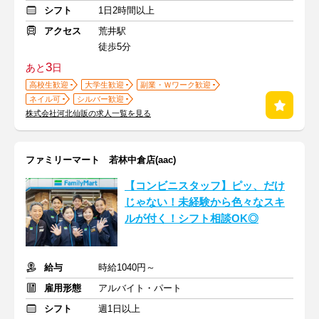
シフト
1日2時間以上
アクセス
荒井駅
徒歩5分
3
あと
日
高校生歓迎
大学生歓迎
副業・Ｗワーク歓迎
ネイル可
シルバー歓迎
株式会社河北仙販の求人一覧を見る
ファミリーマート 若林中倉店(aac)
【コンビニスタッフ】ピッ、だけ
じゃない！未経験から色々なスキ
ルが付く！シフト相談OK◎
給与
時給1040円～
雇用形態
アルバイト・パート
シフト
週1日以上