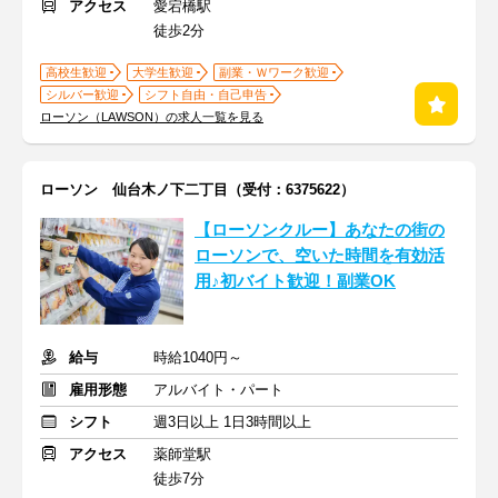
アクセス
愛宕橋駅
徒歩2分
高校生歓迎
大学生歓迎
副業・Ｗワーク歓迎
シルバー歓迎
シフト自由・自己申告
ローソン（LAWSON）の求人一覧を見る
ローソン 仙台木ノ下二丁目（受付：6375622）
【ローソンクルー】あなたの街の
ローソンで、空いた時間を有効活
用♪初バイト歓迎！副業OK
給与
時給1040円～
雇用形態
アルバイト・パート
シフト
週3日以上 1日3時間以上
アクセス
薬師堂駅
徒歩7分