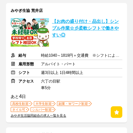
みやぎ生協 荒井店
【お肉の盛り付け・品出し】シン
プル作業☆彡柔軟シフトで働きや
すい◎
給与
時給1040～1819円＋交通費 ※シフトにより時給変動あり
雇用形態
アルバイト・パート
シフト
週3日以上 1日4時間以上
アクセス
六丁の目駅
車5分
4
あと
日
高校生歓迎
大学生歓迎
副業・Ｗワーク歓迎
ネイル可
シルバー歓迎
みやぎ生活協同組合の求人一覧を見る