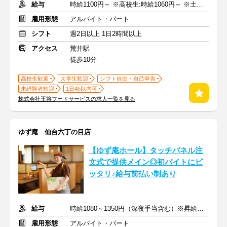
給与
時給1100円～ ※高校生:時給1060円～ ※土日祝+50円
雇用形態
アルバイト・パート
シフト
週2日以上 1日2時間以上
アクセス
荒井駅
徒歩10分
高校生歓迎
大学生歓迎
シフト自由・自己申告
未経験者歓迎
1日4h以内可
株式会社王将フードサービスの求人一覧を見る
ゆず庵 仙台六丁の目店
【ゆず庵ホール】タッチパネル注
文式で提供メイン◎初バイトにピ
ッタリ♪給与前払い制あり
給与
時給1080～1350円（深夜手当含む）※昇給は随時あり
雇用形態
アルバイト・パート