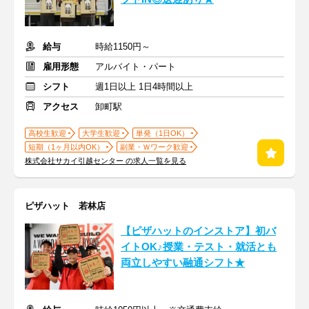
給与
時給1150円～
雇用形態
アルバイト・パート
シフト
週1日以上 1日4時間以上
アクセス
卸町駅
高校生歓迎
大学生歓迎
単発（1日OK）
短期（1ヶ月以内OK）
副業・Ｗワーク歓迎
株式会社サカイ引越センター の求人一覧を見る
ピザハット 若林店
【ピザハットのインストア】初バ
イトOK♪授業・テスト・就活とも
両立しやすい融通シフト★