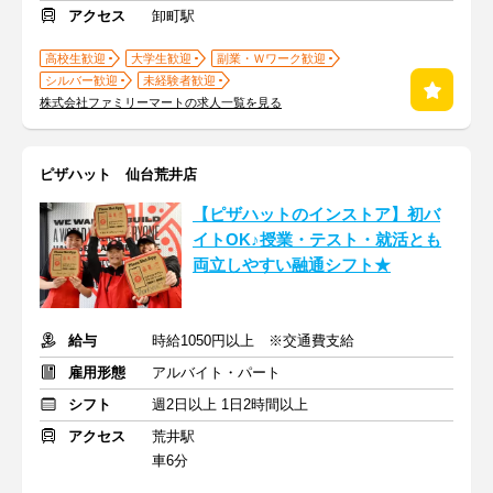
アクセス
卸町駅
高校生歓迎
大学生歓迎
副業・Ｗワーク歓迎
シルバー歓迎
未経験者歓迎
株式会社ファミリーマートの求人一覧を見る
ピザハット 仙台荒井店
【ピザハットのインストア】初バ
イトOK♪授業・テスト・就活とも
両立しやすい融通シフト★
給与
時給1050円以上 ※交通費支給
雇用形態
アルバイト・パート
シフト
週2日以上 1日2時間以上
アクセス
荒井駅
車6分