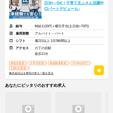
日3H～OK！子育て主ふさん活躍中
◎パートデビューも♪
給与
時給1120円＋曜日手当(土日祝+70円)
雇用形態
アルバイト・パート
シフト
週2日以上 1日3時間以上
アクセス
六丁の目駅
徒歩11分
高校生歓迎
大学生歓迎
未経験者歓迎
1日4h以内可
主婦(夫)歓迎
株式会社はま寿司の求人一覧を見る
あなたにピッタリのおすすめ求人