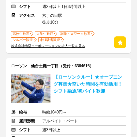
シフト
週2日以上 1日3時間以上
アクセス
六丁の目駅
徒歩10分
高校生歓迎
大学生歓迎
副業・Ｗワーク歓迎
シルバー歓迎
未経験者歓迎
株式会社物語コーポレーションの求人一覧を見る
ローソン 仙台土樋一丁目（受付：6384615）
【ローソンクルー】★オープニン
グ募集★空いた時間を有効活用！
シフト融通/初バイト歓迎
給与
時給1040円～
雇用形態
アルバイト・パート
シフト
週3日以上