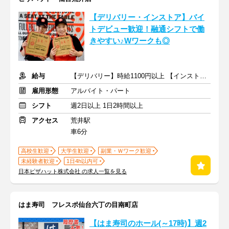
【デリバリー・インストア】バイ
トデビュー歓迎！融通シフトで働
きやすい♪Wワークも◎
給与
【デリバリー】時給1100円以上 【インストア】時給1050円以上
雇用形態
アルバイト・パート
シフト
週2日以上 1日2時間以上
アクセス
荒井駅
車6分
高校生歓迎
大学生歓迎
副業・Ｗワーク歓迎
未経験者歓迎
1日4h以内可
日本ピザハット株式会社 の求人一覧を見る
はま寿司 フレスポ仙台六丁の目南町店
【はま寿司のホール(～17時)】週2