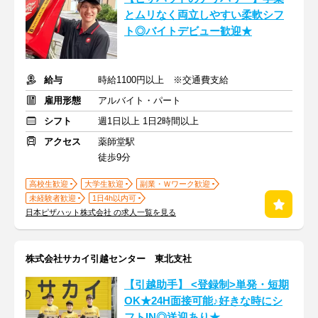
とムリなく両立しやすい柔軟シフ
ト◎バイトデビュー歓迎★
給与
時給1100円以上 ※交通費支給
雇用形態
アルバイト・パート
シフト
週1日以上 1日2時間以上
アクセス
薬師堂駅
徒歩9分
高校生歓迎
大学生歓迎
副業・Ｗワーク歓迎
未経験者歓迎
1日4h以内可
日本ピザハット株式会社 の求人一覧を見る
株式会社サカイ引越センター 東北支社
【引越助手】 <登録制>単発・短期
OK★24H面接可能♪好きな時にシ
フトIN◎送迎あり★