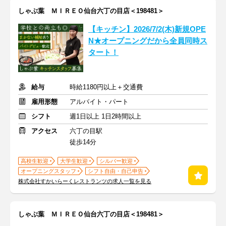
しゃぶ葉 ＭＩＲＥＯ仙台六丁の目店＜198481＞
【キッチン】2026/7/2(木)新規OPE
N★オープニングだから全員同時ス
タート！
給与
時給1180円以上＋交通費
雇用形態
アルバイト・パート
シフト
週1日以上 1日2時間以上
アクセス
六丁の目駅
徒歩14分
高校生歓迎
大学生歓迎
シルバー歓迎
オープニングスタッフ
シフト自由・自己申告
株式会社すかいらーくレストランツの求人一覧を見る
しゃぶ葉 ＭＩＲＥＯ仙台六丁の目店＜198481＞