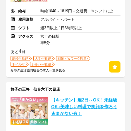
給与
時給1040～1819円＋交通費 ※シフトにより時給変動あり
雇用形態
アルバイト・パート
シフト
週3日以上 1日6時間以上
アクセス
六丁の目駅
車5分
4
あと
日
高校生歓迎
大学生歓迎
副業・Ｗワーク歓迎
ネイル可
シルバー歓迎
みやぎ生活協同組合の求人一覧を見る
餃子の王将 仙台六丁の目店
【キッチン】週2日～OK！未経験
OK♪美味しい料理で笑顔を作ろう
★まかない有！