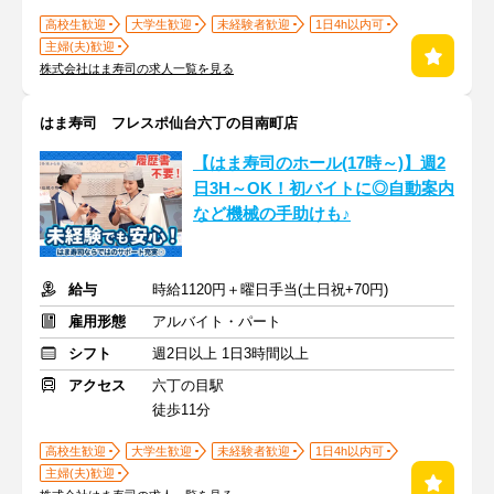
高校生歓迎
大学生歓迎
未経験者歓迎
1日4h以内可
主婦(夫)歓迎
株式会社はま寿司の求人一覧を見る
はま寿司 フレスポ仙台六丁の目南町店
【はま寿司のホール(17時～)】週2
日3H～OK！初バイトに◎自動案内
など機械の手助けも♪
給与
時給1120円＋曜日手当(土日祝+70円)
雇用形態
アルバイト・パート
シフト
週2日以上 1日3時間以上
アクセス
六丁の目駅
徒歩11分
高校生歓迎
大学生歓迎
未経験者歓迎
1日4h以内可
主婦(夫)歓迎