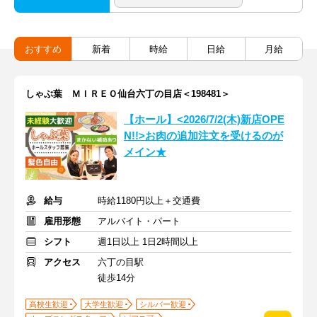
おすすめ
新着
時給
日給
月給
しゃぶ葉 ＭＩＲＥＯ仙台六丁の目店＜198481＞
【ホール】<2026/7/2(木)新店OPE
N!!>お肉の追加注文を受けるのが
メイン★
給与
時給1180円以上＋交通費
雇用形態
アルバイト・パート
シフト
週1日以上 1日2時間以上
アクセス
六丁の目駅
徒歩14分
高校生歓迎
大学生歓迎
シルバー歓迎