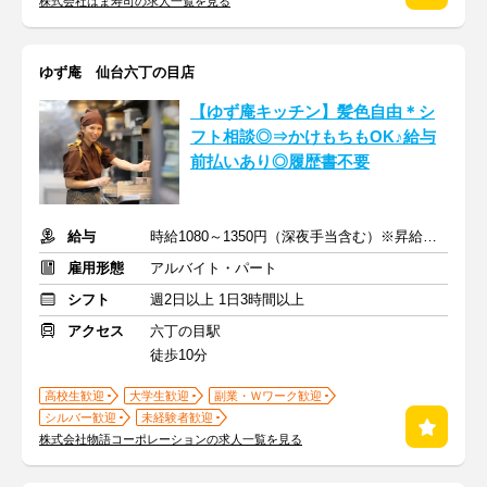
株式会社はま寿司の求人一覧を見る
ゆず庵 仙台六丁の目店
【ゆず庵キッチン】髪色自由＊シ
フト相談◎⇒かけもちもOK♪給与
前払いあり◎履歴書不要
給与
時給1080～1350円（深夜手当含む）※昇給は随時あり
雇用形態
アルバイト・パート
シフト
週2日以上 1日3時間以上
アクセス
六丁の目駅
徒歩10分
高校生歓迎
大学生歓迎
副業・Ｗワーク歓迎
シルバー歓迎
未経験者歓迎
株式会社物語コーポレーションの求人一覧を見る