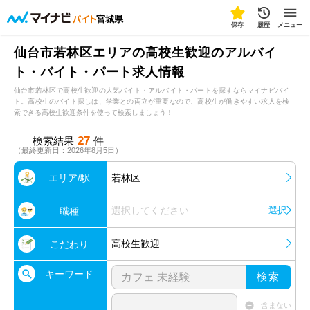
宮城県
保存
履歴
メニュー
仙台市若林区エリアの高校生歓迎のアルバイ
ト・バイト・パート求人情報
仙台市若林区で高校生歓迎の人気バイト・アルバイト・パートを探すならマイナビバイ
ト。高校生のバイト探しは、学業との両立が重要なので、高校生が働きやすい求人を検
索できる高校生歓迎条件を使って検索しましょう！
27
検索結果
件
（最終更新日：2026年8月5日）
エリア/駅
若林区
選択してください
選択
職種
高校生歓迎
こだわり
キーワード
検索
含まない