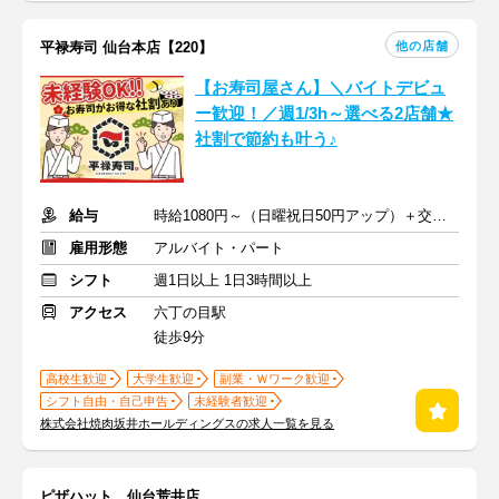
他の店舗
平禄寿司 仙台本店【220】
【お寿司屋さん】＼バイトデビュ
ー歓迎！／週1/3h～選べる2店舗★
社割で節約も叶う♪
給与
時給1080円～（日曜祝日50円アップ）＋交通費規定支給
雇用形態
アルバイト・パート
シフト
週1日以上 1日3時間以上
アクセス
六丁の目駅
徒歩9分
高校生歓迎
大学生歓迎
副業・Ｗワーク歓迎
シフト自由・自己申告
未経験者歓迎
株式会社焼肉坂井ホールディングスの求人一覧を見る
ピザハット 仙台荒井店