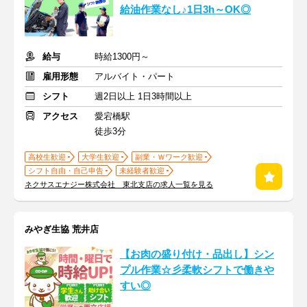
給油作業なし♪1日3h～OK◎
給与
時給1300円～
雇用形態
アルバイト・パート
シフト
週2日以上 1日3時間以上
アクセス
愛宕橋駅
徒歩3分
高校生歓迎
大学生歓迎
副業・Ｗワーク歓迎
シフト自由・自己申告
未経験者歓迎
ネクサスエナジー株式会社 東北支店の求人一覧を見る
みやぎ生協 荒井店
【お肉の盛り付け・品出し】シン
プル作業☆彡柔軟シフトで働きや
すい◎