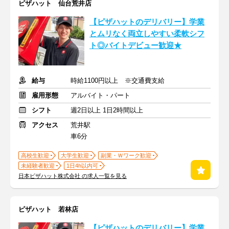
ピザハット 仙台荒井店
【ピザハットのデリバリー】学業
とムリなく両立しやすい柔軟シフ
ト◎バイトデビュー歓迎★
給与
時給1100円以上 ※交通費支給
雇用形態
アルバイト・パート
シフト
週2日以上 1日2時間以上
アクセス
荒井駅
車6分
高校生歓迎
大学生歓迎
副業・Ｗワーク歓迎
未経験者歓迎
1日4h以内可
日本ピザハット株式会社 の求人一覧を見る
ピザハット 若林店
【ピザハットのデリバリー】学業