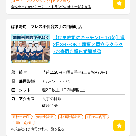
オープニングスタッフ
ピアス可
株式会社すかいらーくレストランツの求人一覧を見る
はま寿司 フレスポ仙台六丁の目南町店
【はま寿司のキッチン(～17時)】週
2日3H～OK！家事と両立ラクラク
♪お寿司も握らず簡単◎
給与
時給1120円＋曜日手当(土日祝+70円)
雇用形態
アルバイト・パート
シフト
週2日以上 1日3時間以上
アクセス
六丁の目駅
徒歩11分
高校生歓迎
大学生歓迎
未経験者歓迎
1日4h以内可
主婦(夫)歓迎
株式会社はま寿司の求人一覧を見る