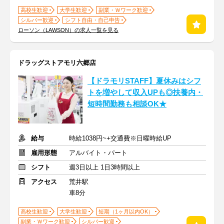
高校生歓迎
大学生歓迎
副業・Ｗワーク歓迎
シルバー歓迎
シフト自由・自己申告
ローソン（LAWSON）の求人一覧を見る
ドラッグストアモリ六郷店
【ドラモリSTAFF】夏休みはシフ
トを増やして収入UPも◎扶養内・
短時間勤務も相談OK★
給与
時給1038円~+交通費※日曜時給UP
雇用形態
アルバイト・パート
シフト
週3日以上 1日3時間以上
アクセス
荒井駅
車8分
高校生歓迎
大学生歓迎
短期（1ヶ月以内OK）
副業・Ｗワーク歓迎
シルバー歓迎