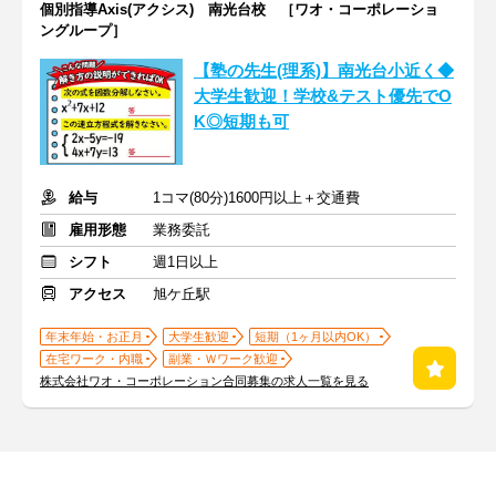
個別指導Axis(アクシス) 南光台校 ［ワオ・コーポレーショ
ングループ］
【塾の先生(理系)】南光台小近く◆
大学生歓迎！学校&テスト優先でO
K◎短期も可
給与
1コマ(80分)1600円以上＋交通費
雇用形態
業務委託
シフト
週1日以上
アクセス
旭ケ丘駅
年末年始・お正月
大学生歓迎
短期（1ヶ月以内OK）
在宅ワーク・内職
副業・Ｗワーク歓迎
株式会社ワオ・コーポレーション合同募集の求人一覧を見る