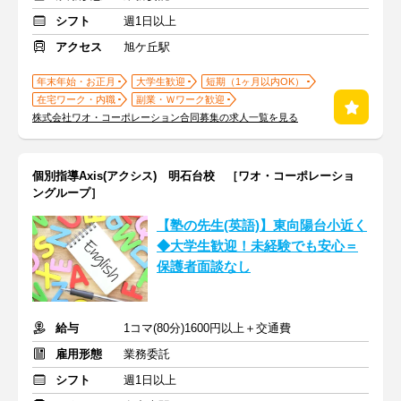
シフト
週1日以上
アクセス
旭ケ丘駅
年末年始・お正月
大学生歓迎
短期（1ヶ月以内OK）
在宅ワーク・内職
副業・Ｗワーク歓迎
株式会社ワオ・コーポレーション合同募集の求人一覧を見る
個別指導Axis(アクシス) 明石台校 ［ワオ・コーポレーショ
ングループ］
【塾の先生(英語)】東向陽台小近く
◆大学生歓迎！未経験でも安心＝
保護者面談なし
給与
1コマ(80分)1600円以上＋交通費
雇用形態
業務委託
シフト
週1日以上