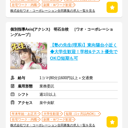
在宅ワーク・内職
副業・Ｗワーク歓迎
株式会社ワオ・コーポレーション合同募集の求人一覧を見る
個別指導Axis(アクシス) 明石台校 ［ワオ・コーポレーショ
ングループ］
【塾の先生(理系)】東向陽台小近く
◆大学生歓迎！学校&テスト優先で
OK◎短期も可
給与
1コマ(80分)1600円以上＋交通費
雇用形態
業務委託
シフト
週1日以上
アクセス
泉中央駅
年末年始・お正月
大学生歓迎
短期（1ヶ月以内OK）
在宅ワーク・内職
副業・Ｗワーク歓迎
株式会社ワオ・コーポレーション合同募集の求人一覧を見る