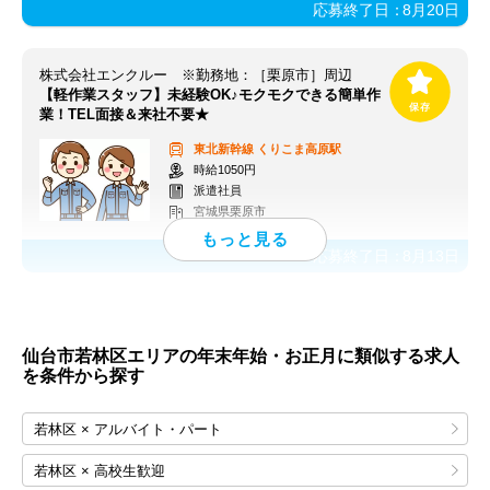
応募終了日：
8月20日
株式会社エンクルー ※勤務地：［栗原市］周辺
【軽作業スタッフ】未経験OK♪モクモクできる簡単作
業！TEL面接＆来社不要★
東北新幹線
くりこま高原駅
時給1050円
派遣社員
宮城県栗原市
応募終了日：
8月13日
仙台市若林区エリアの年末年始・お正月に類似する求人
を条件から探す
若林区 × アルバイト・パート
若林区 × 高校生歓迎