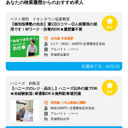
あなたの検索履歴からのおすすめ求人
ベスト個別 イオンタウン塩釜教室
【個別指導塾の先生】週1日/1コマ～◎人柄重視の採
用です！Wワーク・扶養内OK★履歴書不要
仙石線
本塩釜駅
1コマ（90分）1600円+交通費規定支給
アルバイト・パート
宮城県塩竈市
応募終了日：
10月1日
ハニーズ 鈎取店
【ハニーズのレジ・品出し】ハニーズ以外の服でOK
★未経験歓迎♪車通勤OK＆無料駐車場完備
東西線
八木山動物公園駅
時給1050円+ 交通費規定内支給
アルバイト・パート
宮城県仙台市