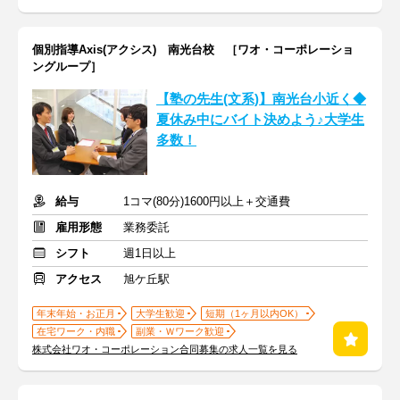
個別指導Axis(アクシス) 南光台校 ［ワオ・コーポレーショ
ングループ］
【塾の先生(文系)】南光台小近く◆
夏休み中にバイト決めよう♪大学生
多数！
給与
1コマ(80分)1600円以上＋交通費
雇用形態
業務委託
シフト
週1日以上
アクセス
旭ケ丘駅
年末年始・お正月
大学生歓迎
短期（1ヶ月以内OK）
在宅ワーク・内職
副業・Ｗワーク歓迎
株式会社ワオ・コーポレーション合同募集の求人一覧を見る