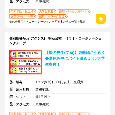
アクセス
泉中央駅
年末年始・お正月
大学生歓迎
短期（1ヶ月以内OK）
在宅ワーク・内職
副業・Ｗワーク歓迎
株式会社ワオ・コーポレーション合同募集の求人一覧を見る
個別指導Axis(アクシス) 明石台校 ［ワオ・コーポレーショ
ングループ］
【塾の先生(文系)】東向陽台小近く
◆夏休み中にバイト決めよう♪大学
生多数！
給与
1コマ(80分)1600円以上＋交通費
雇用形態
業務委託
シフト
週1日以上
アクセス
泉中央駅
年末年始・お正月
大学生歓迎
短期（1ヶ月以内OK）