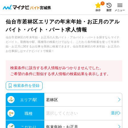
0
宮城県
保存
履歴
メニュー
仙台市若林区エリアの年末年始・お正月のアル
バイト・バイト・パート求人情報
仙台市若林区の年末年始・お正月の人気バイト・アルバイト・パートを探すならマイナ
ビバイト。勤務地や駅、職種等の検索だけではなく、こだわり条件検索を使って年末年
始・お正月に関するお仕事を簡単に検索できます。仙台市若林区の年末年始・お正月の
お仕事探しはマイナビバイトで検索！
検索条件に該当する求人情報がみつかりませんでした。
ご希望の条件に類似する求人情報の検索結果を表示します。
検索条件を登録
エリア/駅
若林区
選択してください
選択
職種
年末年始・お正月
こだわり