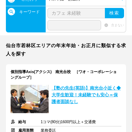
キーワード
検索
含まない
仙台市若林区エリアの年末年始・お正月に類似する求
人を探す
個別指導Axis(アクシス) 南光台校 ［ワオ・コーポレーショ
ングループ］
【塾の先生(英語)】南光台小近く◆
大学生歓迎！未経験でも安心＝保
護者面談なし
給与
1コマ(80分)1600円以上＋交通費
雇用形態
業務委託