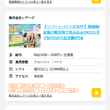
家庭教師のトライの求人一覧を見る
株式会社シアーズ
【リゾートバイトSTAFF】登録制/
全国の観光地で住み込みOK!2カ月
で50万GET!生活費0円★
給与
時給1038～1500円＋交通費
雇用形態
アルバイト・パート
シフト
週5日以上 1日8時間以上
アクセス
長町駅
英語力・語学力が身に付く
大学生歓迎
短期（1ヶ月以内OK）
ネイル可
シルバー歓迎
株式会社シアーズの求人一覧を見る