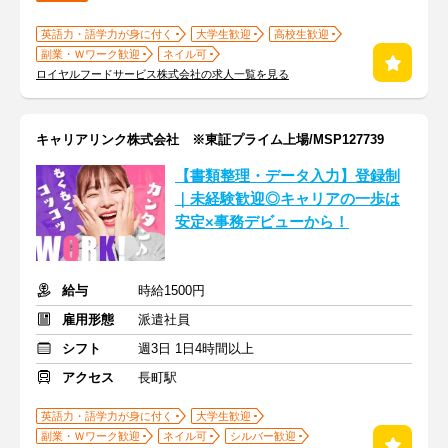
英語力・語学力が身に付く
大学生歓迎
高校生歓迎
副業・Ｗワーク歓迎
ネイル可
ロイヤルフードサービス株式会社の求人一覧を見る
キャリアリンク株式会社 ※東証プライム上場/MSP127739
【書類整理・データ入力】登録制
｜未経験歓迎◎キャリアの一歩は
安定×事務デビューから！
給与
時給1500円
雇用形態
派遣社員
シフト
週3日 1日4時間以上
アクセス
長町駅
英語力・語学力が身に付く
大学生歓迎
副業・Ｗワーク歓迎
ネイル可
シルバー歓迎