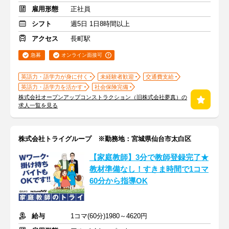
雇用形態
正社員
シフト
週5日 1日8時間以上
アクセス
長町駅
急募
オンライン面接可
英語力・語学力が身に付く
未経験者歓迎
交通費支給
英語力・語学力を活かす
社会保険完備
株式会社オープンアップコンストラクション（旧株式会社夢真）の
求人一覧を見る
株式会社トライグループ ※勤務地：宮城県仙台市太白区
【家庭教師】3分で教師登録完了★
教材準備なし！すきま時間で1コマ
60分から指導OK
給与
1コマ(60分)1980～4620円