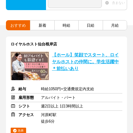
含まない
おすすめ
新着
時給
日給
月給
ロイヤルホスト仙台根岸店
【ホール】笑顔でスタート、ロイ
ヤルホストの仲間に。学生活躍中
＊前払いあり
給与
時給1050円+交通費規定内支給
雇用形態
アルバイト・パート
シフト
週2日以上 1日3時間以上
アクセス
河原町駅
徒歩6分
急募