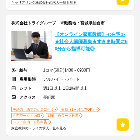
キャリアリンク株式会社の求人一覧を見る
株式会社トライグループ ※勤務地：宮城県仙台市
【オンライン家庭教師】≪在宅≫
★社会人講師募集★すきま時間に6
0分から指導可能◎
給与
1コマ(60分)1430～6930円
雇用形態
アルバイト・パート
シフト
週1日以上 1日1時間以上
アクセス
長町駅
英語力・語学力が身に付く
短期（1ヶ月以内OK）
在宅ワーク・内職
副業・Ｗワーク歓迎
シフト自由・自己申告
家庭教師のトライの求人一覧を見る