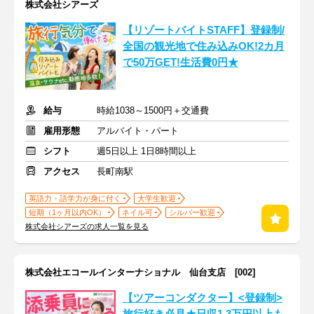
株式会社シアーズ
【リゾートバイトSTAFF】登録制/
全国の観光地で住み込みOK!2カ月
で50万GET!生活費0円★
給与
時給1038～1500円＋交通費
雇用形態
アルバイト・パート
シフト
週5日以上 1日8時間以上
アクセス
長町南駅
英語力・語学力が身に付く
大学生歓迎
短期（1ヶ月以内OK）
ネイル可
シルバー歓迎
株式会社シアーズの求人一覧を見る
株式会社エコールインターナショナル 仙台支店 [002]
【ツアーコンダクター】<登録制>