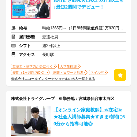
旅行好き必見★日収1.3万円以上も
♪最短2週間でデビュー！
給与
時給1365円～（1日8時間最低保証1万920円）+交通費全額支給
雇用形態
派遣社員
シフト
週2日以上
アクセス
長町駅
英語力・語学力が身に付く
大学生歓迎
短期（1ヶ月以内OK）
副業・Ｗワーク歓迎
ネイル可
株式会社エコールインターナショナルの求人一覧を見る
株式会社トライグループ ※勤務地：宮城県仙台市太白区
【オンライン家庭教師】≪在宅≫
★社会人講師募集★すきま時間に6
0分から指導可能◎