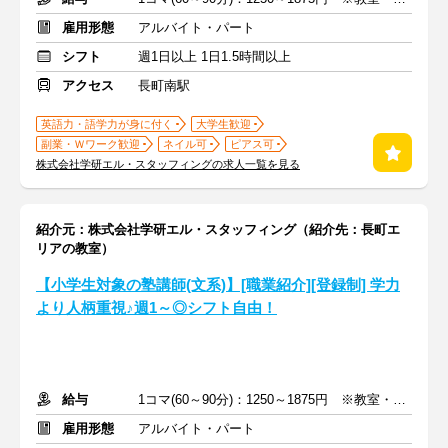
雇用形態
アルバイト・パート
シフト
週1日以上 1日1.5時間以上
アクセス
長町南駅
英語力・語学力が身に付く
大学生歓迎
副業・Ｗワーク歓迎
ネイル可
ピアス可
株式会社学研エル・スタッフィングの求人一覧を見る
紹介元：株式会社学研エル・スタッフィング（紹介先：長町エ
リアの教室）
【小学生対象の塾講師(文系)】[職業紹介][登録制] 学力
より人柄重視♪週1～◎シフト自由！
給与
1コマ(60～90分)：1250～1875円 ※教室・指導内容・対象による
雇用形態
アルバイト・パート