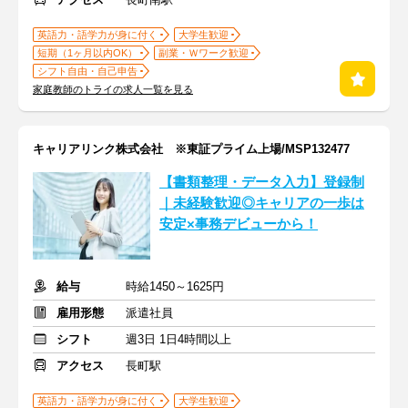
英語力・語学力が身に付く
大学生歓迎
短期（1ヶ月以内OK）
副業・Ｗワーク歓迎
シフト自由・自己申告
家庭教師のトライの求人一覧を見る
キャリアリンク株式会社 ※東証プライム上場/MSP132477
【書類整理・データ入力】登録制
｜未経験歓迎◎キャリアの一歩は
安定×事務デビューから！
給与
時給1450～1625円
雇用形態
派遣社員
シフト
週3日 1日4時間以上
アクセス
長町駅
英語力・語学力が身に付く
大学生歓迎