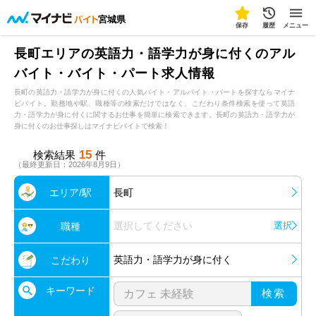
宮城県
保存
履歴
メニュー
長町エリアの英語力・語学力が身に付くのアル
バイト・バイト・パート求人情報
長町の英語力・語学力が身に付くの人気バイト・アルバイト・パートを探すならマイナ
ビバイト。勤務地や駅、職種等の検索だけではなく、こだわり条件検索を使って英語
力・語学力が身に付くに関するお仕事を簡単に検索できます。長町の英語力・語学力が
身に付くのお仕事探しはマイナビバイトで検索！
15
検索結果
件
（最終更新日：2026年8月9日）
エリア/駅
長町
選択してください
選択
職種
英語力・語学力が身に付く
こだわり
キーワード
検索