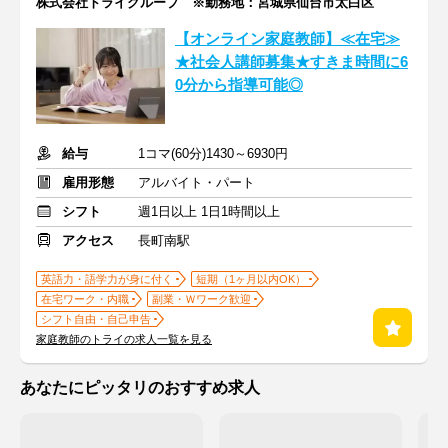
株式会社トライグループ ※勤務地：宮城県仙台市太白区
【オンライン家庭教師】≪在宅≫
★社会人講師募集★すきま時間に6
0分から指導可能◎
給与
1コマ(60分)1430～6930円
雇用形態
アルバイト・パート
シフト
週1日以上 1日1時間以上
アクセス
長町南駅
英語力・語学力が身に付く
短期（1ヶ月以内OK）
在宅ワーク・内職
副業・Ｗワーク歓迎
シフト自由・自己申告
家庭教師のトライの求人一覧を見る
あなたにピッタリのおすすめ求人