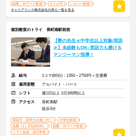
副業・Ｗワーク歓迎
ネイル可
シルバー歓迎
キャリアリンク株式会社の求人一覧を見る
個別教室のトライ 長町南駅前校
【塾の先生≪中学生以上対象/英語
≫】未経験もOK♪英語力も磨ける
マンツーマン指導！
給与
1コマ(60分)：1350～2750円＋交通費
雇用形態
アルバイト・パート
シフト
週1日以上 1日1時間以上
アクセス
長町南駅
徒歩3分
英語力・語学力が身に付く
大学生歓迎
短期（1ヶ月以内OK）
副業・Ｗワーク歓迎
シフト自由・自己申告