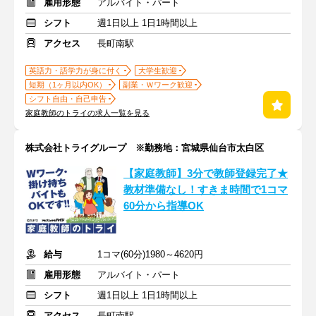
雇用形態
アルバイト・パート
シフト
週1日以上 1日1時間以上
アクセス
長町南駅
英語力・語学力が身に付く
大学生歓迎
短期（1ヶ月以内OK）
副業・Ｗワーク歓迎
シフト自由・自己申告
家庭教師のトライの求人一覧を見る
株式会社トライグループ ※勤務地：宮城県仙台市太白区
【家庭教師】3分で教師登録完了★
教材準備なし！すきま時間で1コマ
60分から指導OK
給与
1コマ(60分)1980～4620円
雇用形態
アルバイト・パート
シフト
週1日以上 1日1時間以上
アクセス
長町南駅