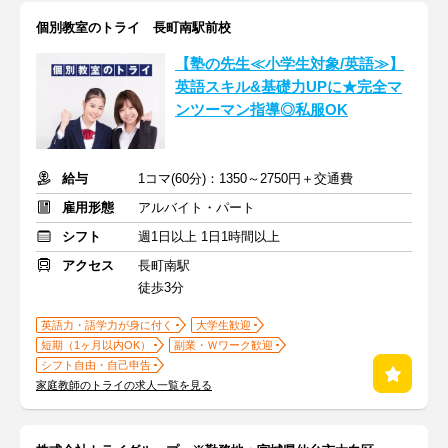
個別教室のトライ 長町南駅前校
【塾の先生≪小学生対象/英語≫】
英語スキル&基礎力UPに★完全マ
ンツーマン指導◎私服OK
給与
1コマ(60分)：1350～2750円＋交通費
雇用形態
アルバイト・パート
シフト
週1日以上 1日1時間以上
アクセス
長町南駅
徒歩3分
英語力・語学力が身に付く
大学生歓迎
短期（1ヶ月以内OK）
副業・Ｗワーク歓迎
シフト自由・自己申告
家庭教師のトライの求人一覧を見る