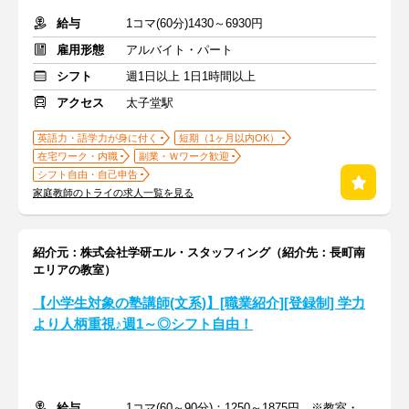
給与
1コマ(60分)1430～6930円
雇用形態
アルバイト・パート
シフト
週1日以上 1日1時間以上
アクセス
太子堂駅
英語力・語学力が身に付く
短期（1ヶ月以内OK）
在宅ワーク・内職
副業・Ｗワーク歓迎
シフト自由・自己申告
家庭教師のトライの求人一覧を見る
紹介元：株式会社学研エル・スタッフィング（紹介先：長町南
エリアの教室）
【小学生対象の塾講師(文系)】[職業紹介][登録制] 学力
より人柄重視♪週1～◎シフト自由！
給与
1コマ(60～90分)：1250～1875円 ※教室・指導内容・対象による