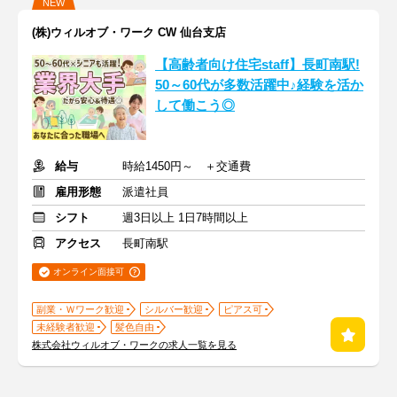
NEW
(株)ウィルオブ・ワーク CW 仙台支店
【高齢者向け住宅staff】長町南駅!
50～60代が多数活躍中♪経験を活か
して働こう◎
給与
時給1450円～ ＋交通費
雇用形態
派遣社員
シフト
週3日以上 1日7時間以上
アクセス
長町南駅
オンライン面接可
副業・Ｗワーク歓迎
シルバー歓迎
ピアス可
未経験者歓迎
髪色自由
株式会社ウィルオブ・ワークの求人一覧を見る