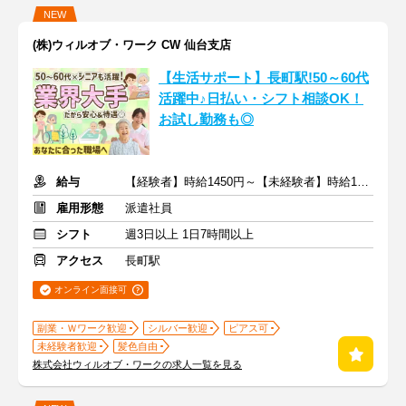
NEW
(株)ウィルオブ・ワーク CW 仙台支店
【生活サポート】長町駅!50～60代
活躍中♪日払い・シフト相談OK！
お試し勤務も◎
給与
【経験者】時給1450円～【未経験者】時給1300円～ ＋交通費
雇用形態
派遣社員
シフト
週3日以上 1日7時間以上
アクセス
長町駅
オンライン面接可
副業・Ｗワーク歓迎
シルバー歓迎
ピアス可
未経験者歓迎
髪色自由
株式会社ウィルオブ・ワークの求人一覧を見る