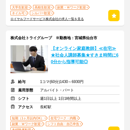
大学生歓迎
高校生歓迎
副業・Ｗワーク歓迎
ネイル可
シルバー歓迎
ロイヤルフードサービス株式会社の求人一覧を見る
株式会社トライグループ ※勤務地：宮城県仙台市
【オンライン家庭教師】≪在宅≫
★社会人講師募集★すきま時間に6
0分から指導可能◎
給与
1コマ(60分)1430～6930円
雇用形態
アルバイト・パート
シフト
週1日以上 1日1時間以上
アクセス
長町駅
短期（1ヶ月以内OK）
在宅ワーク・内職
副業・Ｗワーク歓迎
シフト自由・自己申告
未経験者歓迎