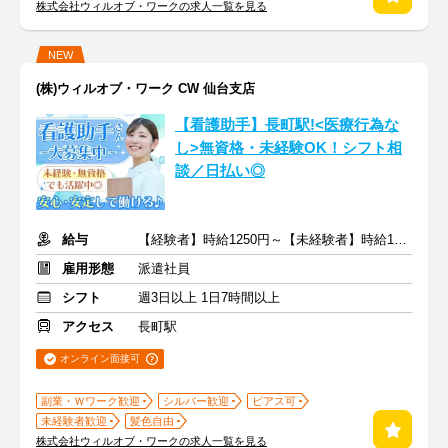
株式会社ウィルオブ・ワークの求人一覧を見る
NEW
(株)ウィルオブ・ワーク CW 仙台支店
【看護助手】長町駅!<医療行為な
し>無資格・未経験OK！シフト相
談／日払い◎
給与
【経験者】時給1250円～【未経験者】時給1200円～ ＋交通費
雇用形態
派遣社員
シフト
週3日以上 1日7時間以上
アクセス
長町駅
オンライン面接可
副業・Ｗワーク歓迎
シルバー歓迎
ピアス可
未経験者歓迎
髪色自由
株式会社ウィルオブ・ワークの求人一覧を見る