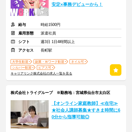
安定×事務デビューから！
給与
時給1500円
雇用形態
派遣社員
シフト
週3日 1日4時間以上
アクセス
長町駅
大学生歓迎
副業・Ｗワーク歓迎
ネイル可
シルバー歓迎
ピアス可
キャリアリンク株式会社の求人一覧を見る
株式会社トライグループ ※勤務地：宮城県仙台市太白区
【オンライン家庭教師】≪在宅≫
★社会人講師募集★すきま時間に6
0分から指導可能◎