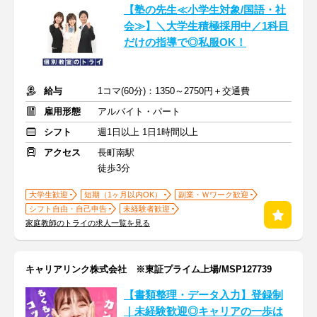
【塾の先生≪小学生対象/国語・社
会≫】＼大学生積極採用中／1科目
だけの指導で◎私服OK！
給与
1コマ(60分)：1350～2750円＋交通費
雇用形態
アルバイト・パート
シフト
週1日以上 1日1時間以上
アクセス
長町南駅
徒歩3分
大学生歓迎
短期（1ヶ月以内OK）
副業・Ｗワーク歓迎
シフト自由・自己申告
未経験者歓迎
家庭教師のトライの求人一覧を見る
キャリアリンク株式会社 ※東証プライム上場/MSP127739
【書類整理・データ入力】登録制
｜未経験歓迎◎キャリアの一歩は