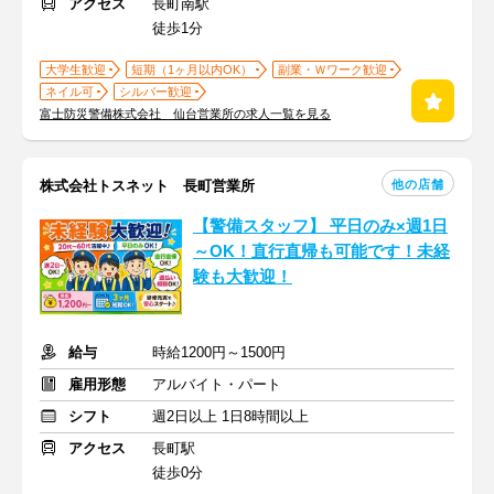
アクセス
長町南駅
徒歩1分
大学生歓迎
短期（1ヶ月以内OK）
副業・Ｗワーク歓迎
ネイル可
シルバー歓迎
富士防災警備株式会社 仙台営業所の求人一覧を見る
他の店舗
株式会社トスネット 長町営業所
【警備スタッフ】 平日のみ×週1日
～OK！直行直帰も可能です！未経
験も大歓迎！
給与
時給1200円～1500円
雇用形態
アルバイト・パート
シフト
週2日以上 1日8時間以上
アクセス
長町駅
徒歩0分