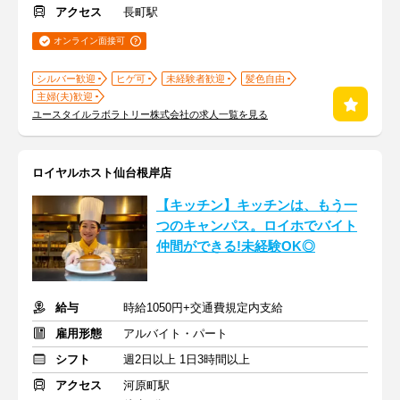
アクセス
長町駅
オンライン面接可
シルバー歓迎
ヒゲ可
未経験者歓迎
髪色自由
主婦(夫)歓迎
ユースタイルラボラトリー株式会社の求人一覧を見る
ロイヤルホスト仙台根岸店
【キッチン】キッチンは、もう一
つのキャンパス。ロイホでバイト
仲間ができる!未経験OK◎
給与
時給1050円+交通費規定内支給
雇用形態
アルバイト・パート
シフト
週2日以上 1日3時間以上
アクセス
河原町駅