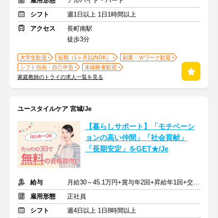
雇用形態
アルバイト・パート
シフト
週1日以上 1日1時間以上
アクセス
長町南駅
徒歩3分
大学生歓迎
短期（1ヶ月以内OK）
副業・Ｗワーク歓迎
シフト自由・自己申告
未経験者歓迎
家庭教師のトライの求人一覧を見る
ユースタイルケア 宮城/Je
【暮らしサポート】「モチベーシ
ョンの高い仲間」「社会貢献」
「長期安定」をGET★/Je
給与
月給30～45.1万円+賞与年2回+昇給年1回+交通費全額
雇用形態
正社員
シフト
週4日以上 1日8時間以上