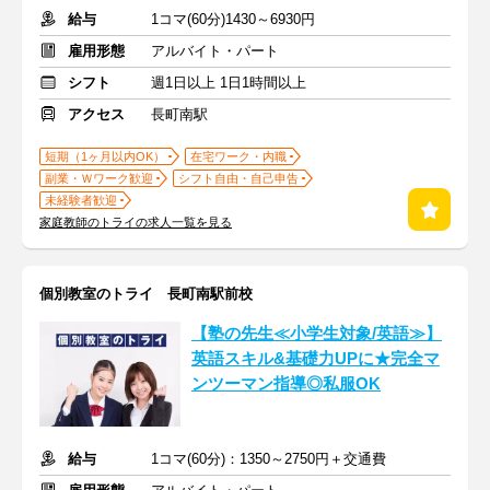
給与
1コマ(60分)1430～6930円
雇用形態
アルバイト・パート
シフト
週1日以上 1日1時間以上
アクセス
長町南駅
短期（1ヶ月以内OK）
在宅ワーク・内職
副業・Ｗワーク歓迎
シフト自由・自己申告
未経験者歓迎
家庭教師のトライの求人一覧を見る
個別教室のトライ 長町南駅前校
【塾の先生≪小学生対象/英語≫】
英語スキル&基礎力UPに★完全マ
ンツーマン指導◎私服OK
給与
1コマ(60分)：1350～2750円＋交通費