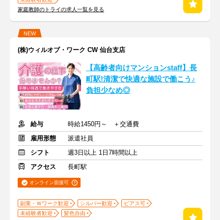
家庭教師のトライの求人一覧を見る
NEW
(株)ウィルオブ・ワーク CW 仙台支店
【高齢者向けマンションstaff】長
町駅!清潔で快適な施設で働こう♪
負担少なめ◎
給与
時給1450円～ ＋交通費
雇用形態
派遣社員
シフト
週3日以上 1日7時間以上
アクセス
長町駅
オンライン面接可
副業・Ｗワーク歓迎
シルバー歓迎
ピアス可
未経験者歓迎
髪色自由