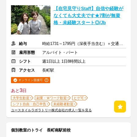
【在宅見守りStaff】自信や経験が
なくても大丈夫です★7割が無資
格・未経験スタート◎/Jb
給与
時給1731～1795円（深夜手当含む）＋交通費支給
雇用形態
アルバイト・パート
シフト
週1日以上 1日8時間以上
アクセス
長町駅
オンライン面接可
3
あと
日
大学生歓迎
副業・Ｗワーク歓迎
ヒゲ可
シフト自由・自己申告
未経験者歓迎
ユースタイルラボラトリー株式会社の求人一覧を見る
個別教室のトライ 長町南駅前校