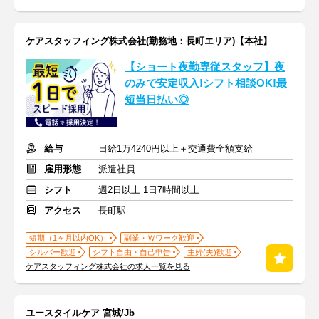
ケアスタッフィング株式会社(勤務地：長町エリア)【本社】
【ショート夜勤専従スタッフ】夜
のみで安定収入!シフト相談OK!最
短当日払い◎
給与
日給1万4240円以上＋交通費全額支給
雇用形態
派遣社員
シフト
週2日以上 1日7時間以上
アクセス
長町駅
短期（1ヶ月以内OK）
副業・Ｗワーク歓迎
シルバー歓迎
シフト自由・自己申告
主婦(夫)歓迎
ケアスタッフィング株式会社の求人一覧を見る
ユースタイルケア 宮城/Jb