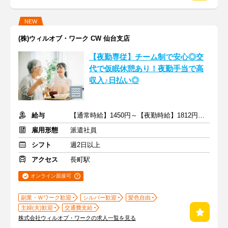
NEW
(株)ウィルオブ・ワーク CW 仙台支店
【夜勤専従】チーム制で安心◎交
代で仮眠休憩あり！夜勤手当で高
収入♪日払い◎
給与
【通常時給】1450円～【夜勤時給】1812円～ ＋交通費
雇用形態
派遣社員
シフト
週2日以上
アクセス
長町駅
オンライン面接可
副業・Ｗワーク歓迎
シルバー歓迎
髪色自由
主婦(夫)歓迎
交通費支給
株式会社ウィルオブ・ワークの求人一覧を見る