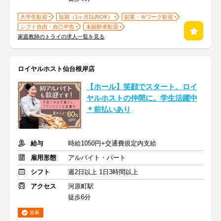
大学生歓迎
短期（1ヶ月以内OK）
副業・Ｗワーク歓迎
シフト自由・自己申告
未経験者歓迎
家庭教師のトライの求人一覧を見る
ロイヤルホスト仙台根岸店
【ホール】笑顔でスタート、ロイ
ヤルホストの仲間に。学生活躍中
＊前払いあり
給与
時給1050円+交通費規定内支給
雇用形態
アルバイト・パート
シフト
週2日以上 1日3時間以上
アクセス
河原町駅
徒歩6分
急募