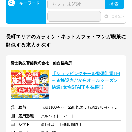
キーワード
検索
含まない
長町エリアのカラオケ・ネットカフェ・マンガ喫茶に
類似する求人を探す
富士防災警備株式会社 仙台営業所
【ショッピングモール警備】週1日
～★施設内だからオールシーズン
快適♪女性STAFFも在籍◎
給与
時給1100円～（22時以降：時給1375円～）＋交通費別途支給
雇用形態
アルバイト・パート
シフト
週1日以上 1日6時間以上