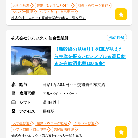
大学生歓迎
短期（1ヶ月以内OK）
副業・Ｗワーク歓迎
シルバー歓迎
シフト自由・自己申告
株式会社トスネット長町営業所の求人一覧を見る
他の店舗
株式会社シムックス 仙台営業所
【新幹線の見張り】列車が見えた
ら⇒旗を振る♪≪シンプル＆高日給
★≫有給消化率100％◆*
給与
日給1万2000円～＋交通費全額支給
雇用形態
アルバイト・パート
シフト
週3日以上
アクセス
長町駅
大学生歓迎
副業・Ｗワーク歓迎
シルバー歓迎
シフト自由・自己申告
未経験者歓迎
株式会社シムックス第八支社の求人一覧を見る