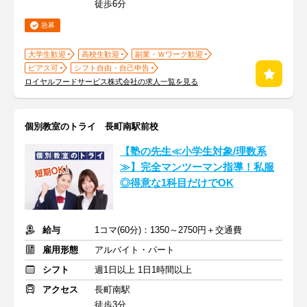
徒歩6分
急募
大学生歓迎
高校生歓迎
副業・Ｗワーク歓迎
ピアス可
シフト自由・自己申告
ロイヤルフードサービス株式会社の求人一覧を見る
個別教室のトライ 長町南駅前校
【塾の先生≪小学生対象/理数系
≫】完全マンツーマン指導！私服
◎得意な1科目だけでOK
給与
1コマ(60分)：1350～2750円＋交通費
雇用形態
アルバイト・パート
シフト
週1日以上 1日1時間以上
アクセス
長町南駅
徒歩3分