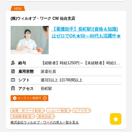
NEW
(株)ウィルオブ・ワーク CW 仙台支店
【看護助手】長町駅![資格＆知識]
はゼロでOK★50～60代も活躍中★
給与
【経験者】時給1250円～【未経験者】時給1200円～ ＋交通費
雇用形態
派遣社員
シフト
週3日以上 1日7時間以上
アクセス
長町駅
オンライン面接可
副業・Ｗワーク歓迎
シルバー歓迎
ピアス可
未経験者歓迎
髪色自由
株式会社ウィルオブ・ワークの求人一覧を見る