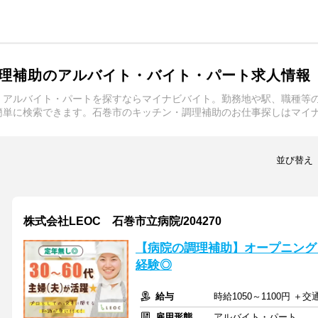
理補助のアルバイト・バイト・パート求人情報
・アルバイト・パートを探すならマイナビバイト。勤務地や駅、職種等
簡単に検索できます。石巻市のキッチン・調理補助のお仕事探しはマイ
並び替え
株式会社LEOC 石巻市立病院/204270
【病院の調理補助】オープニング
経験◎
給与
時給1050～1100円 ＋
雇用形態
アルバイト・パート