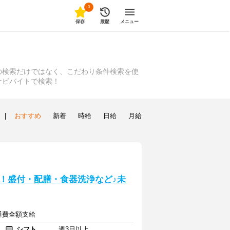
0
保存
履歴
メニュー
の検索だけではなく、こだわり条件検索を使
ナビバイトで検索！
|
おすすめ
新着
時給
日給
月給
！盛付・配膳・食器洗浄など♪未
交通費全額支給
シフト
週3日以上