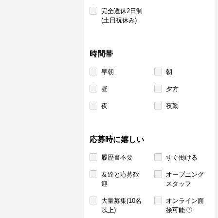
完全週休2日制
(土日祝休み)
時間帯
早朝
朝
昼
夕方
夜
夜勤
応募時に嬉しい
履歴書不要
すぐ働ける
友達と応募歓
オープニング
迎
スタッフ
大量募集(10名
オンライン面
以上)
接可能