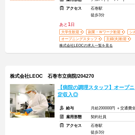
アクセス
石巻駅
徒歩3分
1
あと
日
大学生歓迎
副業・Ｗワーク歓迎
シ
オープニングスタッフ
主婦(夫)歓迎
株式会社LEOCの求人一覧を見る
株式会社LEOC 石巻市立病院/204270
【病院の調理スタッフ】オープニ
定収入◎
給与
月給200000円 ＋交通費
雇用形態
契約社員
アクセス
石巻駅
徒歩3分