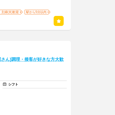
主婦(夫)歓迎
駅から5分以内
屋さん]調理・接客が好きな方大歓
シフト