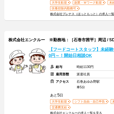
大学生歓迎
副業・Ｗワーク歓迎
未
扶養控除内勤務可
株式会社プレナス（ほっともっと）の求人一
株式会社エンクルー ※勤務地：［石巻市茜平］周辺 / SD1_mi
【フードコートスタッフ】未経験O
0円～！開始日相談OK
給与
時給1130円
雇用形態
派遣社員
アクセス
石巻あゆみ野駅
車5分
5
あと
日
大学生歓迎
シフト自由・自己申告
交通費支給
株式会社エンクルーの求人一覧を見る