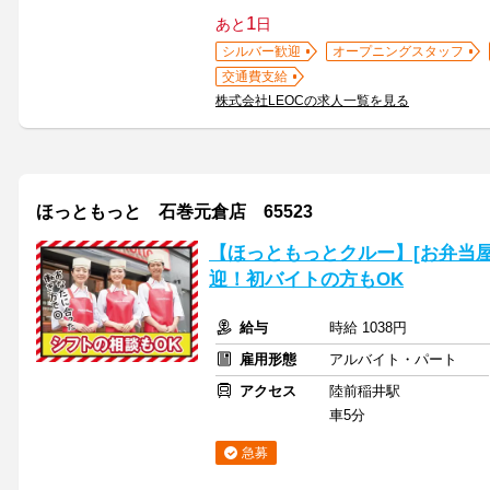
1
あと
日
シルバー歓迎
オープニングスタッフ
交通費支給
株式会社LEOCの求人一覧を見る
ほっともっと 石巻元倉店 65523
【ほっともっとクルー】[お弁当
迎！初バイトの方もOK
給与
時給 1038円
雇用形態
アルバイト・パート
アクセス
陸前稲井駅
車5分
急募