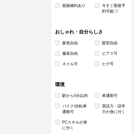
面接確約あり
今すぐ面接予
約可能
おしゃれ・自分らしさ
髪色自由
髪型自由
服装自由
ピアス可
ネイル可
ヒゲ可
環境
駅から5分以内
車通勤可
バイク/自転車
英語力・語学
通勤可
力が身に付く
PCスキルが身
に付く