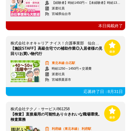
【経験者】時給1450円～【未経験者】時給1300円～ ＋交通費
派遣社員
宮城県仙台市
本日掲載終了
株式会社ネオキャリア ナイス！介護事業部 仙台支店／SEN
【施設STAFF】高級住宅での補助作業◎入居者様の見
回り/お買い物代行
東北本線
白石駅
時給1250～1450円＋交通費
派遣社員
宮城県栗原市
応募終了日：
8月31日
株式会社テクノ・サービス/861258
【検査】直接雇用の可能性あり☆きれいな職場環境。
検査業務
利府線（東北本線）
利府駅