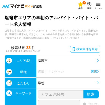
0
宮城県
保存
履歴
メニュー
塩竈市エリアの早朝のアルバイト・バイト・パ
ート求人情報
塩竈市の早朝の人気バイト・アルバイト・パートを探すならマイナビバイト。勤務地や
駅、職種等の検索だけではなく、こだわり条件検索を使って早朝に関するお仕事を簡単
に検索できます。塩竈市の早朝のお仕事探しはマイナビバイトで検索！
33
検索結果
件
検索条件を登録
（最終更新日：2026年8月6日）
エリア/駅
塩竈市
選択してください
選択
職種
早朝
こだわり
キーワード
検索
含まない