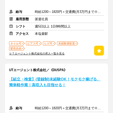
給与
時給1200～1820円＋交通費(月3万円まで※規定あり)
雇用形態
派遣社員
シフト
週5日以上 1日8時間以上
アクセス
本塩釜駅
ネイル可
ピアス可
ヒゲ可
未経験者歓迎
髪色自由
ＵＴエージェント株式会社の求人一覧を見る
UTエージェント株式会社／《DUSPA》
【組立・検査】(登録制)未経験OK！モクモク稼げる、
簡単軽作業！高収入も目指せる！
給与
時給1200～1820円＋交通費(月3万円まで※規定あり)