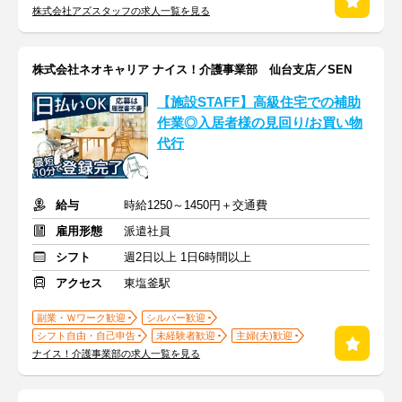
株式会社アズスタッフの求人一覧を見る
株式会社ネオキャリア ナイス！介護事業部 仙台支店／SEN
【施設STAFF】高級住宅での補助
作業◎入居者様の見回り/お買い物
代行
給与
時給1250～1450円＋交通費
雇用形態
派遣社員
シフト
週2日以上 1日6時間以上
アクセス
東塩釜駅
副業・Ｗワーク歓迎
シルバー歓迎
シフト自由・自己申告
未経験者歓迎
主婦(夫)歓迎
ナイス！介護事業部の求人一覧を見る