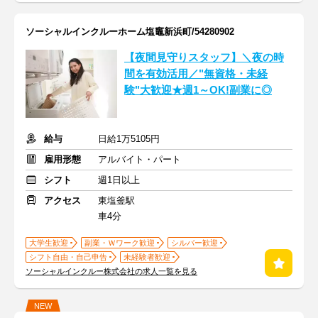
ソーシャルインクルーホーム塩竈新浜町/54280902
【夜間見守りスタッフ】＼夜の時
間を有効活用／"無資格・未経
験"大歓迎★週1～OK!副業に◎
給与
日給1万5105円
雇用形態
アルバイト・パート
シフト
週1日以上
アクセス
東塩釜駅
車4分
大学生歓迎
副業・Ｗワーク歓迎
シルバー歓迎
シフト自由・自己申告
未経験者歓迎
ソーシャルインクルー株式会社の求人一覧を見る
NEW