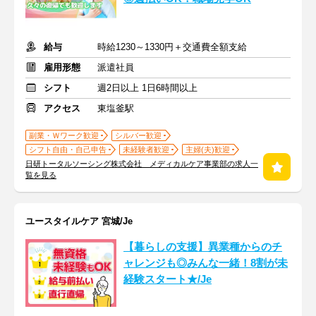
給与
時給1230～1330円＋交通費全額支給
雇用形態
派遣社員
シフト
週2日以上 1日6時間以上
アクセス
東塩釜駅
副業・Ｗワーク歓迎
シルバー歓迎
シフト自由・自己申告
未経験者歓迎
主婦(夫)歓迎
日研トータルソーシング株式会社 メディカルケア事業部の求人一
覧を見る
ユースタイルケア 宮城/Je
【暮らしの支援】異業種からのチ
ャレンジも◎みんな一緒！8割が未
経験スタート★/Je