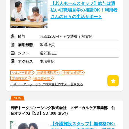
【老人ホームスタッフ】給与は週
払い◎職場見学の相談OK！利用者
さんの日々の生活サポート
給与
時給1230円～＋交通費全額支給
雇用形態
派遣社員
シフト
週2日以上
アクセス
本塩釜駅
シルバー歓迎
未経験者歓迎
主婦(夫)歓迎
交通費支給
履歴書不要
日研トータルソーシング株式会社の求人一覧を見る
NEW
日研トータルソーシング株式会社 メディカルケア事業部 仙
台オフィス/【SD】SD_308_1(SY)
【介護施設スタッフ】無資格OK♪