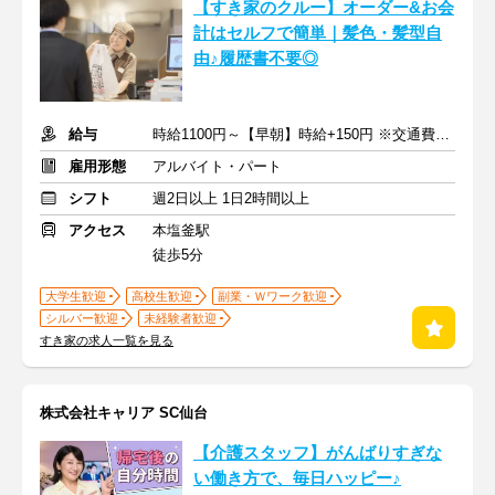
【すき家のクルー】オーダー&お会
計はセルフで簡単｜髪色・髪型自
由♪履歴書不要◎
給与
時給1100円～【早朝】時給+150円 ※交通費支給
雇用形態
アルバイト・パート
シフト
週2日以上 1日2時間以上
アクセス
本塩釜駅
徒歩5分
大学生歓迎
高校生歓迎
副業・Ｗワーク歓迎
シルバー歓迎
未経験者歓迎
すき家の求人一覧を見る
株式会社キャリア SC仙台
【介護スタッフ】がんばりすぎな
い働き方で、毎日ハッピー♪