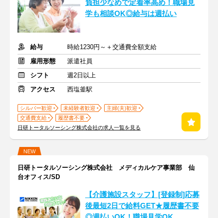
負担少なめで定着率高め！職場見
学も相談OK◎給与は週払い
給与
時給1230円～＋交通費全額支給
雇用形態
派遣社員
シフト
週2日以上
アクセス
西塩釜駅
シルバー歓迎
未経験者歓迎
主婦(夫)歓迎
交通費支給
履歴書不要
日研トータルソーシング株式会社の求人一覧を見る
NEW
日研トータルソーシング株式会社 メディカルケア事業部 仙
台オフィス/SD
【介護施設スタッフ】[登録制]応募
後最短2日で給料GET★履歴書不要
◎週払いOK！職場見学OK