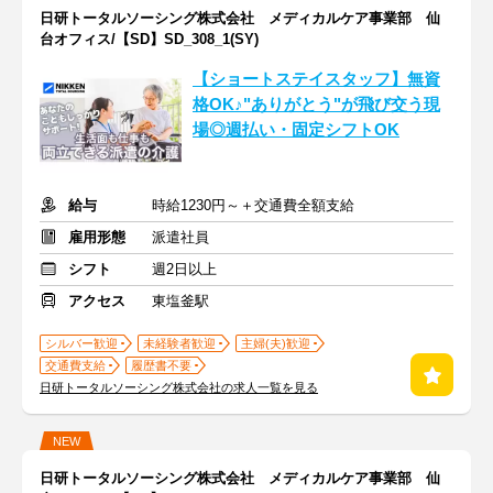
日研トータルソーシング株式会社 メディカルケア事業部 仙
台オフィス/【SD】SD_308_1(SY)
【ショートステイスタッフ】無資
格OK♪"ありがとう"が飛び交う現
場◎週払い・固定シフトOK
給与
時給1230円～＋交通費全額支給
雇用形態
派遣社員
シフト
週2日以上
アクセス
東塩釜駅
シルバー歓迎
未経験者歓迎
主婦(夫)歓迎
交通費支給
履歴書不要
日研トータルソーシング株式会社の求人一覧を見る
NEW
日研トータルソーシング株式会社 メディカルケア事業部 仙