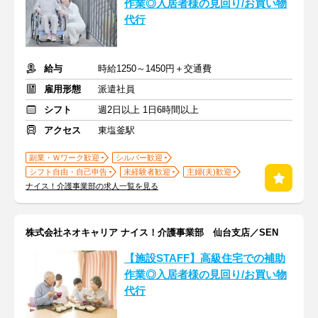
作業◎入居者様の見回り/お買い物
代行
給与
時給1250～1450円＋交通費
雇用形態
派遣社員
シフト
週2日以上 1日6時間以上
アクセス
東塩釜駅
副業・Ｗワーク歓迎
シルバー歓迎
シフト自由・自己申告
未経験者歓迎
主婦(夫)歓迎
ナイス！介護事業部の求人一覧を見る
株式会社ネオキャリア ナイス！介護事業部 仙台支店／SEN
【施設STAFF】高級住宅での補助
作業◎入居者様の見回り/お買い物
代行