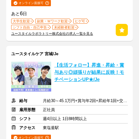
オンライン面接可
6
あと
日
大学生歓迎
副業・Ｗワーク歓迎
ヒゲ可
シフト自由・自己申告
未経験者歓迎
ユースタイルラボラトリー株式会社の求人一覧を見る
ユースタイルケア 宮城/Je
【生活フォロー】昇進・昇給・賞
与あり◎頑張りが結果に反映！モ
チベーションUP★/Je
給与
月給30～45.1万円+賞与年2回+昇給年1回+交通費全額
雇用形態
正社員
シフト
週4日以上 1日8時間以上
アクセス
東塩釜駅
オンライン面接可