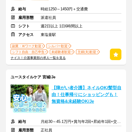
給与
時給1250～1450円＋交通費
雇用形態
派遣社員
シフト
週2日以上 1日6時間以上
アクセス
東塩釜駅
副業・Ｗワーク歓迎
シルバー歓迎
シフト自由・自己申告
未経験者歓迎
主婦(夫)歓迎
ナイス！介護事業部の求人一覧を見る
ユースタイルケア 宮城/Je
【障がい者介護】ネイルOK/髪型自
由！仕事帰りにショッピングも！
無資格&未経験OK/Je
給与
月給30～45.1万円+賞与年2回+昇給年1回+交通費全額
雇用形態
正社員