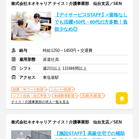
株式会社ネオキャリア ナイス！介護事業部 仙台支店／SEN
【デイサービスSTAFF】<資格なし
でも活躍>50代・60代の方多数！負
担少なめ◎
給与
時給1250～1450円＋交通費
雇用形態
派遣社員
シフト
週2日以上 1日6時間以上
アクセス
東塩釜駅
副業・Ｗワーク歓迎
シルバー歓迎
シフト自由・自己申告
未経験者歓迎
主婦(夫)歓迎
ナイス！介護事業部の求人一覧を見る
株式会社ネオキャリア ナイス！介護事業部 仙台支店／SEN
【施設STAFF】高級住宅での補助