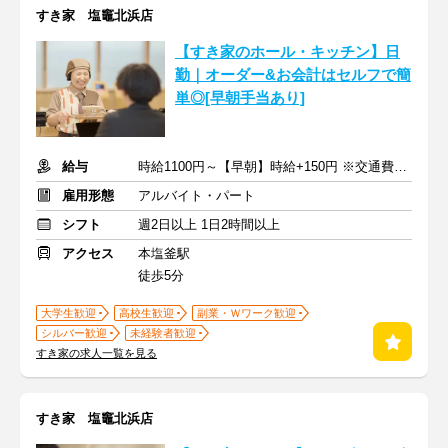
すき家 塩竈北浜店
【すき家のホール・キッチン】日
勤｜オーダー&お会計はセルフで簡
単◎[早朝手当あり]
給与
時給1100円～【早朝】時給+150円 ※交通費支給
雇用形態
アルバイト・パート
シフト
週2日以上 1日2時間以上
アクセス
本塩釜駅
徒歩5分
大学生歓迎
高校生歓迎
副業・Ｗワーク歓迎
シルバー歓迎
未経験者歓迎
すき家の求人一覧を見る
すき家 塩竈北浜店