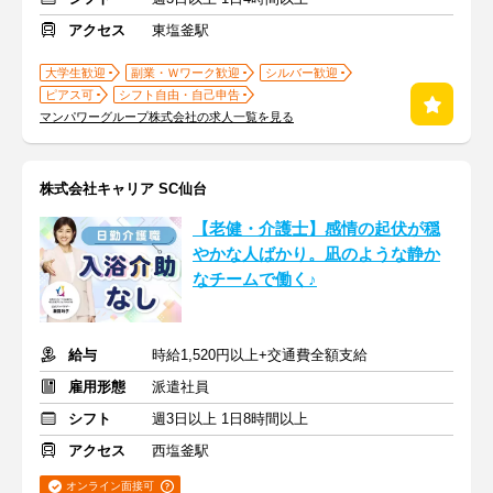
アクセス
東塩釜駅
大学生歓迎
副業・Ｗワーク歓迎
シルバー歓迎
ピアス可
シフト自由・自己申告
マンパワーグループ株式会社の求人一覧を見る
株式会社キャリア SC仙台
【老健・介護士】感情の起伏が穏
やかな人ばかり。凪のような静か
なチームで働く♪
給与
時給1,520円以上+交通費全額支給
雇用形態
派遣社員
シフト
週3日以上 1日8時間以上
アクセス
西塩釜駅
オンライン面接可