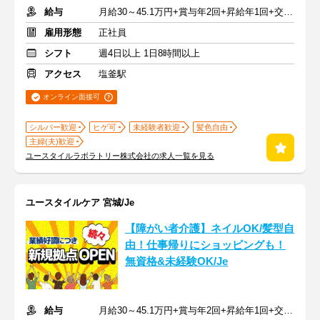
給与
月給30～45.1万円+賞与年2回+昇給年1回+交通費全額
雇用形態
正社員
シフト
週4日以上 1日8時間以上
アクセス
塩釜駅
オンライン面接可
シルバー歓迎
ヒゲ可
未経験者歓迎
髪色自由
主婦(夫)歓迎
ユースタイルラボラトリー株式会社の求人一覧を見る
ユースタイルケア 宮城/Je
【障がい者介護】ネイルOK/髪型自
由！仕事帰りにショッピングも！
無資格&未経験OK/Je
給与
月給30～45.1万円+賞与年2回+昇給年1回+交通費全額