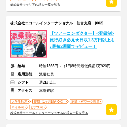
株式会社キャリアの求人一覧を見る
株式会社エコールインターナショナル 仙台支店 [002]
【ツアーコンダクター】<登録制>
旅行好き必見★日収1.3万円以上も
♪最短2週間でデビュー！
給与
時給1365円～（1日8時間最低保証1万920円）+交通費全額支給
雇用形態
派遣社員
シフト
週2日以上
アクセス
本塩釜駅
大学生歓迎
短期（1ヶ月以内OK）
副業・Ｗワーク歓迎
ネイル可
ピアス可
株式会社エコールインターナショナルの求人一覧を見る