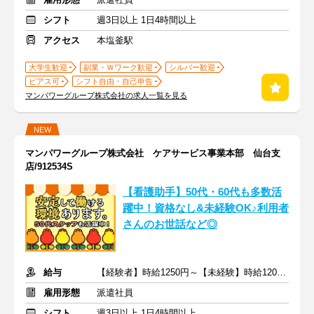
シフト
週3日以上 1日4時間以上
アクセス
本塩釜駅
大学生歓迎
副業・Ｗワーク歓迎
シルバー歓迎
ピアス可
シフト自由・自己申告
マンパワーグループ株式会社の求人一覧を見る
NEW
マンパワーグループ株式会社 ケアサービス事業本部 仙台支
店/912534S
【看護助手】50代・60代も多数活
躍中！資格なし&未経験OK♪利用者
さんのお世話など◎
給与
【経験者】時給1250円～【未経験】時給1200円～ ※交通費全額
雇用形態
派遣社員
シフト
週3日以上 1日4時間以上