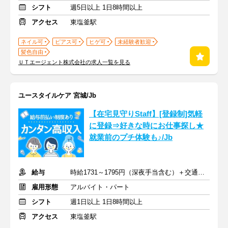
シフト
週5日以上 1日8時間以上
アクセス
東塩釜駅
ネイル可
ピアス可
ヒゲ可
未経験者歓迎
髪色自由
ＵＴエージェント株式会社の求人一覧を見る
ユースタイルケア 宮城/Jb
【在宅見守りStaff】[登録制]気軽
に登録⇒好きな時にお仕事探し★
就業前のプチ体験も♪/Jb
給与
時給1731～1795円（深夜手当含む）＋交通費支給
雇用形態
アルバイト・パート
シフト
週1日以上 1日8時間以上
アクセス
東塩釜駅