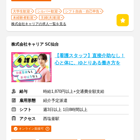
大学生歓迎
シルバー歓迎
シフト自由・自己申告
未経験者歓迎
主婦(夫)歓迎
株式会社キャリアの求人一覧を見る
株式会社キャリア SC仙台
【看護スタッフ】直接介助なし！
心と体に、ゆとりある働き方を
給与
時給1,870円以上+交通費全額支給
雇用形態
紹介予定派遣
シフト
週3日以上 1日8時間以上
アクセス
西塩釜駅
オンライン面接可