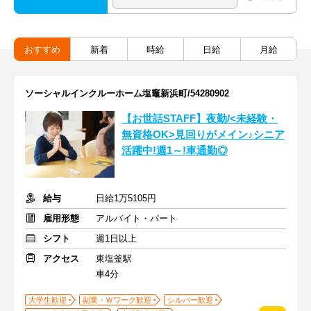
おすすめ
新着
時給
日給
月給
ソーシャルインクルーホーム塩竈新浜町/54280902
【お世話STAFF】夜勤/<未経験・
無資格OK>見回りがメイン♪シニア
活躍中!週1～!車通勤◎
給与
日給1万5105円
雇用形態
アルバイト・パート
シフト
週1日以上
アクセス
東塩釜駅
車4分
大学生歓迎
副業・Ｗワーク歓迎
シルバー歓迎