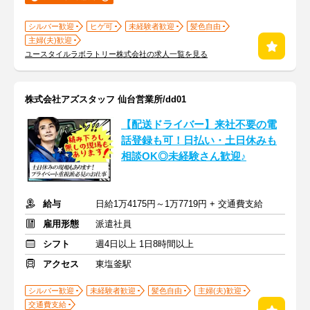
シルバー歓迎
ヒゲ可
未経験者歓迎
髪色自由
主婦(夫)歓迎
ユースタイルラボラトリー株式会社の求人一覧を見る
株式会社アズスタッフ 仙台営業所/dd01
【配送ドライバー】来社不要の電
話登録も可！日払い・土日休みも
相談OK◎未経験さん歓迎♪
給与
日給1万4175円～1万7719円 + 交通費支給
雇用形態
派遣社員
シフト
週4日以上 1日8時間以上
アクセス
東塩釜駅
シルバー歓迎
未経験者歓迎
髪色自由
主婦(夫)歓迎
交通費支給