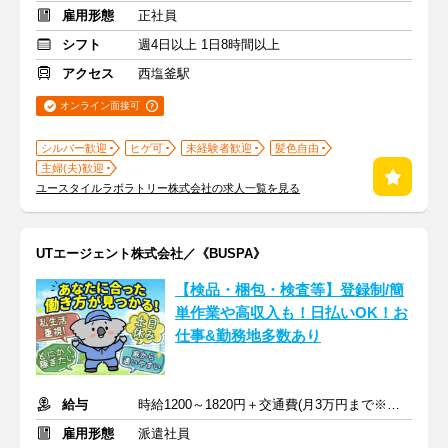
雇用形態
正社員
シフト
週4日以上 1日8時間以上
アクセス
西塩釜駅
オンライン面接可
シルバー歓迎
ヒゲ可
未経験者歓迎
髪色自由
主婦(夫)歓迎
ユースタイルラボラトリー株式会社の求人一覧を見る
UTエージェント株式会社／《BUSPA》
【検品・梱包・検査等】登録制/簡
単作業や高収入も！日払いOK！お
仕事&勤務地多数あり
給与
時給1200～1820円＋交通費(月3万円まで※規定あり)
雇用形態
派遣社員