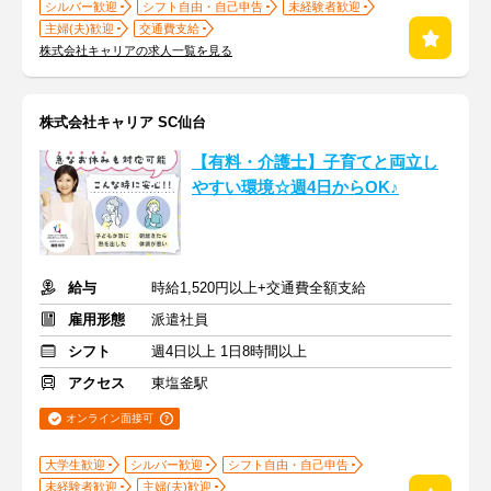
シルバー歓迎
シフト自由・自己申告
未経験者歓迎
主婦(夫)歓迎
交通費支給
株式会社キャリアの求人一覧を見る
株式会社キャリア SC仙台
【有料・介護士】子育てと両立し
やすい環境☆週4日からOK♪
給与
時給1,520円以上+交通費全額支給
雇用形態
派遣社員
シフト
週4日以上 1日8時間以上
アクセス
東塩釜駅
オンライン面接可
大学生歓迎
シルバー歓迎
シフト自由・自己申告
未経験者歓迎
主婦(夫)歓迎