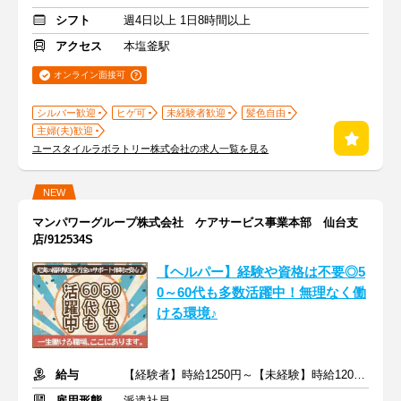
シフト
週4日以上 1日8時間以上
アクセス
本塩釜駅
オンライン面接可
シルバー歓迎
ヒゲ可
未経験者歓迎
髪色自由
主婦(夫)歓迎
ユースタイルラボラトリー株式会社の求人一覧を見る
NEW
マンパワーグループ株式会社 ケアサービス事業本部 仙台支
店/912534S
【ヘルパー】経験や資格は不要◎5
0～60代も多数活躍中！無理なく働
ける環境♪
給与
【経験者】時給1250円～【未経験】時給1200円～ ※交通費全額
雇用形態
派遣社員