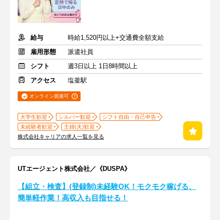
給与
時給1,520円以上+交通費全額支給
雇用形態
派遣社員
シフト
週3日以上 1日8時間以上
アクセス
塩釜駅
オンライン面接可
大学生歓迎
シルバー歓迎
シフト自由・自己申告
未経験者歓迎
主婦(夫)歓迎
株式会社キャリアの求人一覧を見る
UTエージェント株式会社／《DUSPA》
【組立・検査】(登録制)未経験OK！モクモク稼げる、
簡単軽作業！高収入も目指せる！