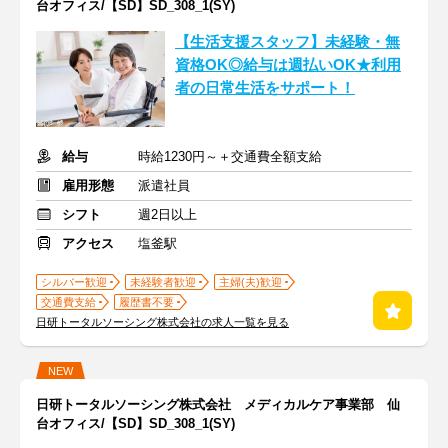
台オフィス/【SD】SD_308_1(SY)
【生活支援スタッフ】未経験・無
資格OK◎給与は週払いOK★利用
者の日常生活をサポート！
給与
時給1230円～＋交通費全額支給
雇用形態
派遣社員
シフト
週2日以上
アクセス
塩釜駅
シルバー歓迎
未経験者歓迎
主婦(夫)歓迎
交通費支給
履歴書不要
日研トータルソーシング株式会社の求人一覧を見る
NEW
日研トータルソーシング株式会社 メディカルケア事業部 仙
台オフィス/【SD】SD_308_1(SY)