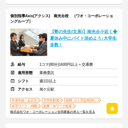
個別指導Axis(アクシス) 南光台校 ［ワオ・コーポレーショ
ングループ］
【塾の先生(文系)】南光台小近く◆
夏休み中にバイト決めよう♪大学生
多数！
給与
1コマ(80分)1600円以上＋交通費
雇用形態
業務委託
シフト
週1日以上
アクセス
旭ケ丘駅
年末年始・お正月
大学生歓迎
短期（1ヶ月以内OK）
在宅ワーク・内職
副業・Ｗワーク歓迎
株式会社ワオ・コーポレーション合同募集の求人一覧を見る