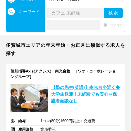
キーワード
検索
含まない
多賀城市エリアの年末年始・お正月に類似する求人を
探す
個別指導Axis(アクシス) 南光台校 ［ワオ・コーポレーショ
ングループ］
【塾の先生(英語)】南光台小近く◆
大学生歓迎！未経験でも安心＝保
護者面談なし
給与
1コマ(80分)1600円以上＋交通費
雇用形態
業務委託