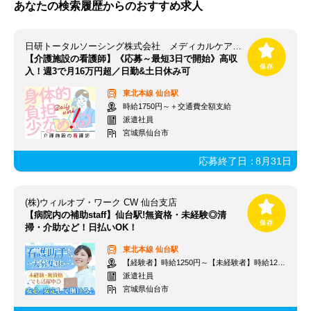
あなたの検索履歴からのおすすめ求人
日研トータルソーシング株式会社 メディカルケア事業部 仙台オフィス/【SD】SD_580[看]
【介護施設の看護師】《応募～最短3日で開始》高収
入！週3で月16万円超／日勤&土日休み可
東北本線
仙台駅
時給1750円～＋交通費全額支給
派遣社員
宮城県仙台市
応募終了日：
8月31日
(株)ウィルオブ・ワーク CW 仙台支店
【病院内の補助staff】仙台駅!無資格・未経験◎清
掃・介助など！日払いOK！
東北本線
仙台駅
【経験者】時給1250円～【未経験者】時給1200円～ ＋交通費
派遣社員
宮城県仙台市