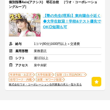
個別指導Axis(アクシス) 明石台校 ［ワオ・コーポレーショ
ングループ］
【塾の先生(理系)】東向陽台小近く
◆大学生歓迎！学校&テスト優先で
OK◎短期も可
給与
1コマ(80分)1600円以上＋交通費
雇用形態
業務委託
シフト
週1日以上
アクセス
泉中央駅
年末年始・お正月
大学生歓迎
短期（1ヶ月以内OK）
在宅ワーク・内職
副業・Ｗワーク歓迎
株式会社ワオ・コーポレーション合同募集の求人一覧を見る