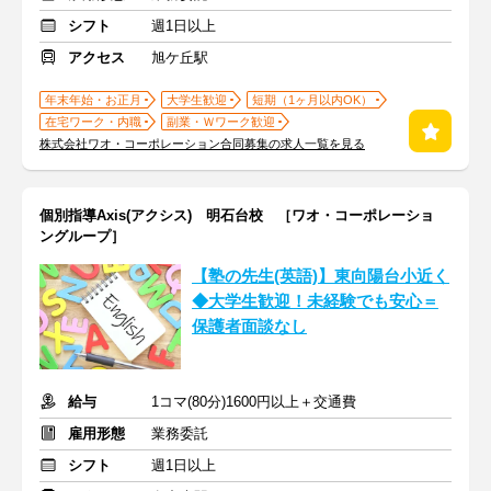
シフト
週1日以上
アクセス
旭ケ丘駅
年末年始・お正月
大学生歓迎
短期（1ヶ月以内OK）
在宅ワーク・内職
副業・Ｗワーク歓迎
株式会社ワオ・コーポレーション合同募集の求人一覧を見る
個別指導Axis(アクシス) 明石台校 ［ワオ・コーポレーショ
ングループ］
【塾の先生(英語)】東向陽台小近く
◆大学生歓迎！未経験でも安心＝
保護者面談なし
給与
1コマ(80分)1600円以上＋交通費
雇用形態
業務委託
シフト
週1日以上