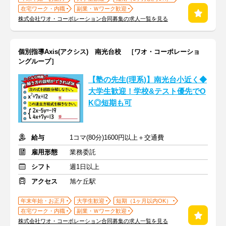
在宅ワーク・内職
副業・Ｗワーク歓迎
株式会社ワオ・コーポレーション合同募集の求人一覧を見る
個別指導Axis(アクシス) 南光台校 ［ワオ・コーポレーショ
ングループ］
【塾の先生(理系)】南光台小近く◆
大学生歓迎！学校&テスト優先でO
K◎短期も可
給与
1コマ(80分)1600円以上＋交通費
雇用形態
業務委託
シフト
週1日以上
アクセス
旭ケ丘駅
年末年始・お正月
大学生歓迎
短期（1ヶ月以内OK）
在宅ワーク・内職
副業・Ｗワーク歓迎
株式会社ワオ・コーポレーション合同募集の求人一覧を見る