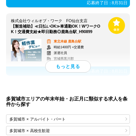
応募終了日：
8月31日
株式会社ウィルオブ・ワーク FO仙台支店
【製造補助】≪日払いOK≫車通勤OK！WワークO
K！交通費支給★即日勤務◎鹿島台駅_H90899
東北本線
鹿島台駅
時給1400円 +交通費
派遣社員
宮城県黒川郡
応募終了日：
8月31日
多賀城市エリアの年末年始・お正月に類似する求人を条
件から探す
多賀城市 × アルバイト・パート
多賀城市 × 高校生歓迎