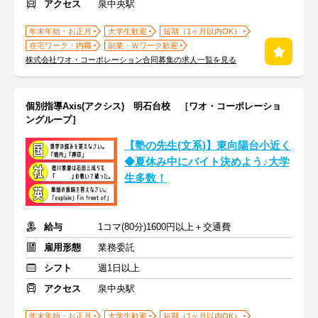
アクセス
泉中央駅
年末年始・お正月
大学生歓迎
短期（1ヶ月以内OK）
在宅ワーク・内職
副業・Ｗワーク歓迎
株式会社ワオ・コーポレーション合同募集の求人一覧を見る
個別指導Axis(アクシス) 明石台校 ［ワオ・コーポレーショ
ングループ］
【塾の先生(文系)】東向陽台小近く
◆夏休み中にバイト決めよう♪大学
生多数！
給与
1コマ(80分)1600円以上＋交通費
雇用形態
業務委託
シフト
週1日以上
アクセス
泉中央駅
年末年始・お正月
大学生歓迎
短期（1ヶ月以内OK）