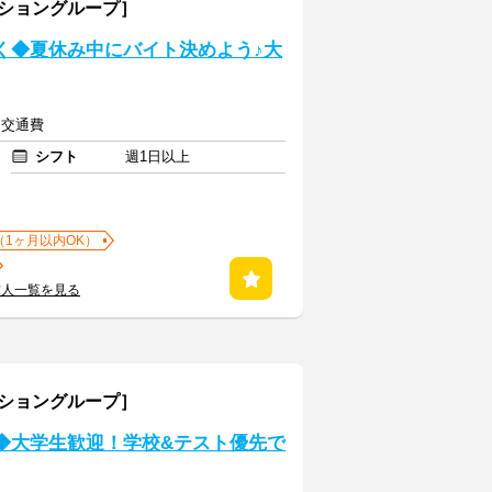
ーショングループ］
く◆夏休み中にバイト決めよう♪大
上＋交通費
シフト
週1日以上
（1ヶ月以内OK）
求人一覧を見る
ーショングループ］
く◆大学生歓迎！学校&テスト優先で