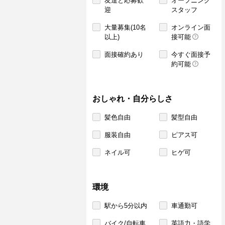
友達と応募歓
オープニング
迎
スタッフ
大量募集(10名
オンライン面
以上)
接可能
面接確約あり
今すぐ面接予
約可能
おしゃれ・自分らしさ
髪色自由
髪型自由
服装自由
ピアス可
ネイル可
ヒゲ可
環境
駅から5分以内
車通勤可
バイク/自転車
英語力・語学