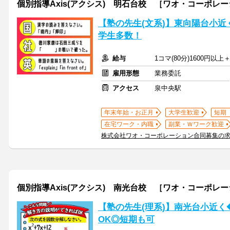
個別指導Axis(アクシス) 明石台校 ［ワオ・コーポレ
【塾の先生(文系)】東向陽台小近
学生多数！
給与
1コマ(80分)1600円以
雇用形態
業務委託
アクセス
泉中央駅
年末年始・お正月
大学生歓迎
短期
在宅ワーク・内職
副業・Ｗワーク歓迎
株式会社ワオ・コーポレーション合同募集の
個別指導Axis(アクシス) 南光台校 ［ワオ・コーポレ
【塾の先生(理系)】南光台小近
OK◎短期も可