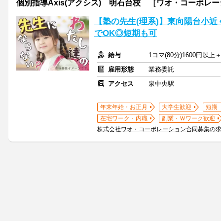
個別指導Axis(アクシス) 明石台校 ［ワオ・コーポレ
【塾の先生(理系)】東向陽台小
でOK◎短期も可
給与
1コマ(80分)1600円以
雇用形態
業務委託
アクセス
泉中央駅
年末年始・お正月
大学生歓迎
短期
在宅ワーク・内職
副業・Ｗワーク歓迎
株式会社ワオ・コーポレーション合同募集の