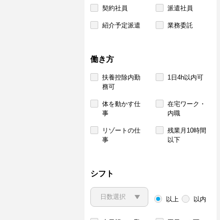
契約社員
派遣社員
紹介予定派遣
業務委託
働き方
扶養控除内勤
1日4h以内可
務可
体を動かす仕
在宅ワーク・
事
内職
リゾートの仕
残業月10時間
事
以下
シフト
以上
以内