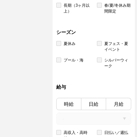
長期（3ヶ月以
春/夏/冬休み期
上）
間限定
シーズン
夏休み
夏フェス・夏
イベント
プール・海
シルバーウィ
ーク
給与
時給
日給
月給
高収入・高時
日払い／週払