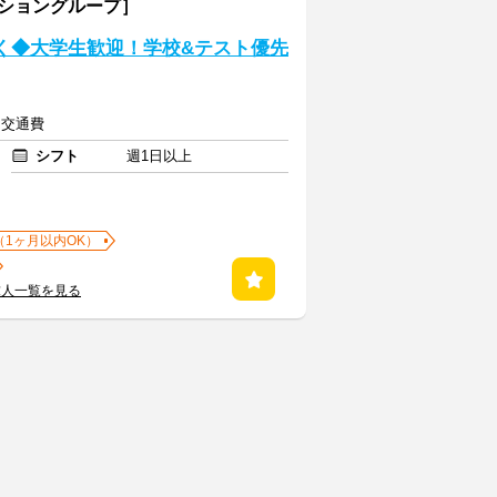
ーショングループ］
近く◆大学生歓迎！学校&テスト優先
上＋交通費
シフト
週1日以上
（1ヶ月以内OK）
求人一覧を見る