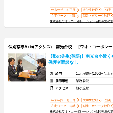
年末年始・お正月
大学生歓迎
短期
在宅ワーク・内職
副業・Ｗワーク歓迎
株式会社ワオ・コーポレーション合同募集の
個別指導Axis(アクシス) 南光台校 ［ワオ・コーポレ
【塾の先生(英語)】南光台小近
保護者面談なし
給与
1コマ(80分)1600円以
雇用形態
業務委託
アクセス
旭ケ丘駅
年末年始・お正月
大学生歓迎
短期
在宅ワーク・内職
副業・Ｗワーク歓迎
株式会社ワオ・コーポレーション合同募集の