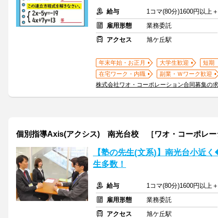
給与
1コマ(80分)1600円以
雇用形態
業務委託
アクセス
旭ケ丘駅
年末年始・お正月
大学生歓迎
短期
在宅ワーク・内職
副業・Ｗワーク歓迎
株式会社ワオ・コーポレーション合同募集の
個別指導Axis(アクシス) 南光台校 ［ワオ・コーポレ
【塾の先生(文系)】南光台小近く
生多数！
給与
1コマ(80分)1600円以
雇用形態
業務委託
アクセス
旭ケ丘駅