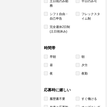
土日祝のみ勤
平日のみ可
務
シフト自由・
フレックスタ
自己申告
イム制
完全週休2日制
(土日祝休み)
時間帯
早朝
朝
昼
夕方
夜
夜勤
応募時に嬉しい
履歴書不要
すぐ働ける