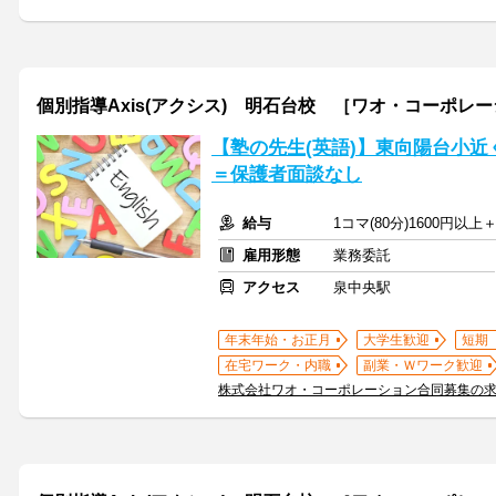
個別指導Axis(アクシス) 明石台校 ［ワオ・コーポレ
【塾の先生(英語)】東向陽台小
＝保護者面談なし
給与
1コマ(80分)1600円以
雇用形態
業務委託
アクセス
泉中央駅
年末年始・お正月
大学生歓迎
短期
在宅ワーク・内職
副業・Ｗワーク歓迎
株式会社ワオ・コーポレーション合同募集の