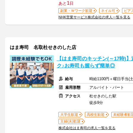
1
あと
日
副業・Ｗワーク歓迎
ネイル可
ピア
NHK営業サービス株式会社の求人一覧を見る
はま寿司 名取杜せきのした店
【はま寿司のキッチン(～17時)】
ク♪お寿司も握らず簡単◎
給与
時給1100円＋曜日手当(土
雇用形態
アルバイト・パート
アクセス
杜せきのした駅
徒歩9分
大学生歓迎
高校生歓迎
未経験者歓
主婦(夫)歓迎
株式会社はま寿司の求人一覧を見る