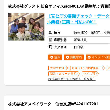
株式会社グラスト 仙台オフィス/sdi-0010※勤務地：青
【官公庁の書類チェック・データ
ル業務♪短期・日払いOK！
給与
時給1500～1650円＋
雇用形態
派遣社員
アクセス
仙台駅
急募
面接確約
オンライン面
大学生歓迎
短期（1ヶ月以内OK）
副業・Ｗワーク歓迎
ネイル可
株式会社グラストの求人一覧を見る
株式会社アスペイワーク 仙台支店/a54241107201