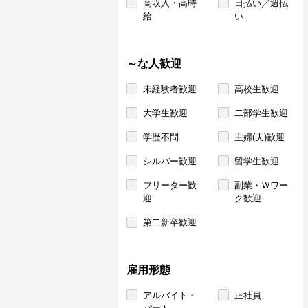
高収入・高時
日払い／週払
給
い
～な人歓迎
未経験者歓迎
高校生歓迎
大学生歓迎
二部学生歓迎
学歴不問
主婦(夫)歓迎
シルバー歓迎
留学生歓迎
フリーター歓
副業・Ｗワー
迎
ク歓迎
第二新卒歓迎
雇用形態
アルバイト・
正社員