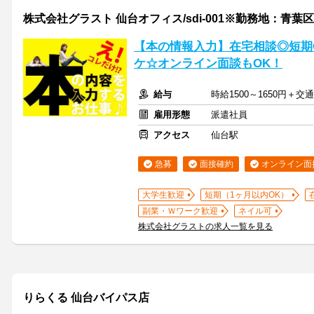
株式会社グラスト 仙台オフィス/sdi-001※勤務地：青葉
【本の情報入力】在宅相談◎短期
ケ☆オンライン面談もOK！
給与
時給1500～1650円＋
雇用形態
派遣社員
アクセス
仙台駅
急募
面接確約
オンライン面
大学生歓迎
短期（1ヶ月以内OK）
副業・Ｗワーク歓迎
ネイル可
株式会社グラストの求人一覧を見る
りらくる 仙台バイパス店