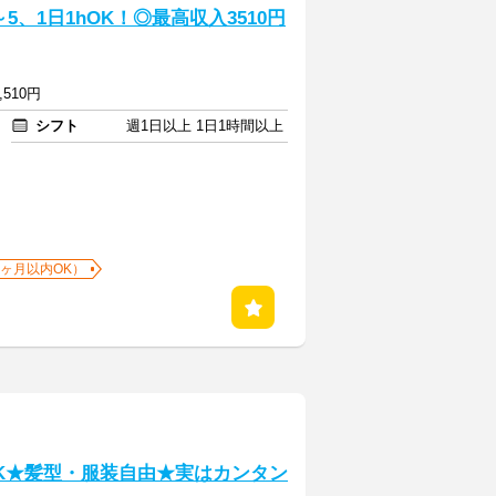
、1日1hOK！◎最高収入3510円
,510円
シフト
週1日以上 1日1時間以上
1ヶ月以内OK）
K★髪型・服装自由★実はカンタン