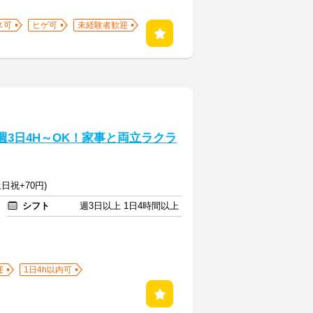
ス可
ヒゲ可
未経験者歓迎
週3日4H～OK！家事と両立ラクラ
日祝+70円)
シフト
週3日以上 1日4時間以上
迎
1日4h以内可