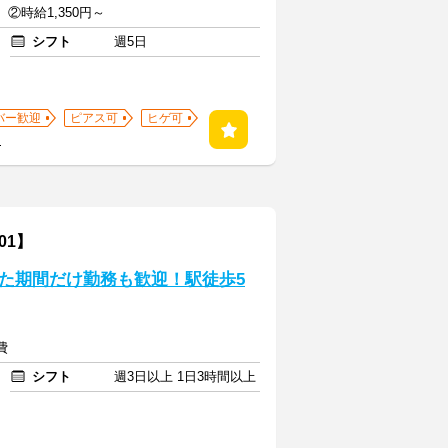
円 ②時給1,350円～
シフト
週5日
バー歓迎
ピアス可
ヒゲ可
る
01】
た期間だけ勤務も歓迎！駅徒歩5
費
シフト
週3日以上 1日3時間以上