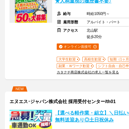
★人柄重視の履歴書不要♪
給与
時給1050円～
雇用形態
アルバイト・パート
アクセス
北山駅
徒歩20分
オンライン面接可
大学生歓迎
高校生歓迎
短期（1ヶ月
副業・Ｗワーク歓迎
シフト自由・自己申
カタクチ商店株式会社の求人一覧を見る
NEW
エヌエス･ジャパン株式会社 採用受付センター/th01
【選べる軽作業・組立】＼日払い
無料送迎あり◎土日祝休み