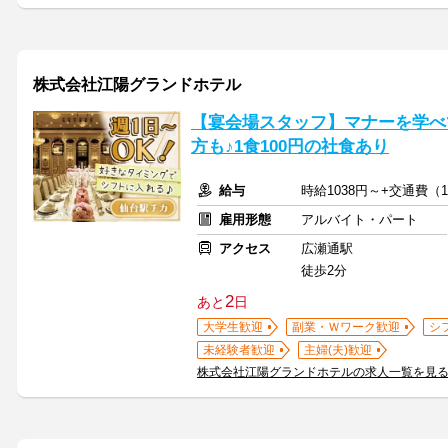
株式会社江陽グランドホテル
【宴会場スタッフ】マナーを学べ
方も♪1食100円の社食あり
給与
時給1038円～+交通費（1
雇用形態
アルバイト・パート
アクセス
広瀬通駅
徒歩2分
2
あと
日
大学生歓迎
副業・Ｗワーク歓迎
シ
未経験者歓迎
主婦(夫)歓迎
株式会社江陽グランドホテルの求人一覧を見