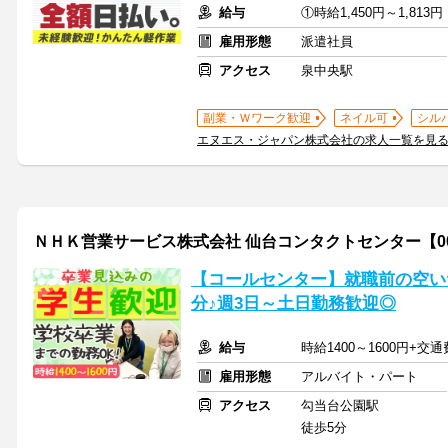
給与
①時給1,450円～1,813
雇用形態
派遣社員
アクセス
泉中央駅
副業・Ｗワーク歓迎
ネイル可
シル
エヌエス・ジャパン株式会社の求人一覧を見
ＮＨＫ営業サービス株式会社 仙台コンタクトセンター【0
【コールセンター】就職前の空い
分♪週3日～土日勤務歓迎◎
給与
時給1400～1600円+交通
雇用形態
アルバイト・パート
アクセス
勾当台公園駅
徒歩5分