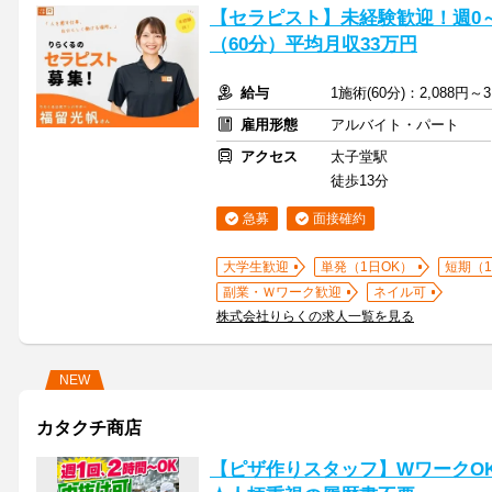
【セラピスト】未経験歓迎！週0～5
（60分）平均月収33万円
給与
1施術(60分)：2,088円～3
雇用形態
アルバイト・パート
アクセス
太子堂駅
徒歩13分
急募
面接確約
大学生歓迎
単発（1日OK）
短期（
副業・Ｗワーク歓迎
ネイル可
株式会社りらくの求人一覧を見る
NEW
カタクチ商店
【ピザ作りスタッフ】WワークO