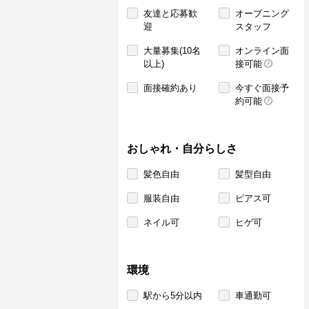
友達と応募歓
オープニング
迎
スタッフ
大量募集(10名
オンライン面
以上)
接可能
面接確約あり
今すぐ面接予
約可能
おしゃれ・自分らしさ
髪色自由
髪型自由
服装自由
ピアス可
ネイル可
ヒゲ可
環境
駅から5分以内
車通勤可