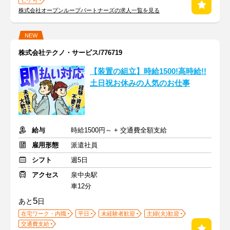
ヒゲ可
株式会社オープンループパートナーズの求人一覧を見る
NEW
株式会社テクノ・サービス/776719
【装置の組立】時給1500!高時給!!
土日祝お休みの人気のお仕事
給与
時給1500円～ + 交通費全額支給
雇用形態
派遣社員
シフト
週5日
アクセス
泉中央駅
車12分
5
あと
日
在宅ワーク・内職
平日
未経験者歓迎
主婦(夫)歓迎
交通費支給