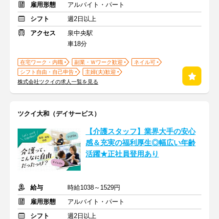
雇用形態
アルバイト・パート
シフト
週2日以上
アクセス
泉中央駅
車18分
在宅ワーク・内職
副業・Ｗワーク歓迎
ネイル可
シフト自由・自己申告
主婦(夫)歓迎
株式会社ツクイの求人一覧を見る
ツクイ大和（デイサービス）
【介護スタッフ】業界大手の安心
感＆充実の福利厚生◎幅広い年齢
活躍★正社員登用あり
給与
時給1038～1529円
雇用形態
アルバイト・パート
シフト
週2日以上