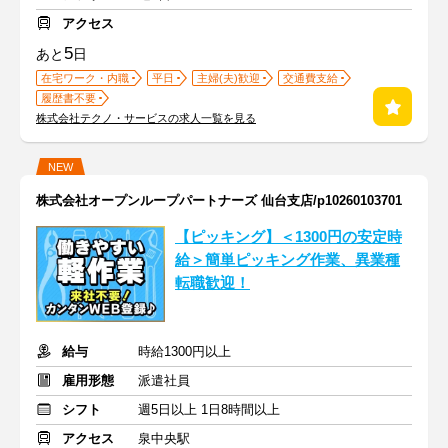
アクセス
5
あと
日
在宅ワーク・内職
平日
主婦(夫)歓迎
交通費支給
履歴書不要
株式会社テクノ・サービスの求人一覧を見る
NEW
株式会社オープンループパートナーズ 仙台支店/p10260103701
【ピッキング】＜1300円の安定時
給＞簡単ピッキング作業、異業種
転職歓迎！
給与
時給1300円以上
雇用形態
派遣社員
シフト
週5日以上 1日8時間以上
アクセス
泉中央駅