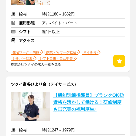
給与
時給1180～1682円
雇用形態
アルバイト・パート
シフト
週1日以上
アクセス
在宅ワーク・内職
副業・Ｗワーク歓迎
ネイル可
シルバー歓迎
シフト自由・自己申告
株式会社ツクイの求人一覧を見る
ツクイ富谷ひより台（デイサービス）
【機能訓練指導員】ブランクOK◎
資格を活かして働ける！研修制度
も◎充実の福利厚生♪
給与
時給1247～1979円