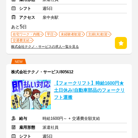
シフト
週5日
アクセス
泉中央駅
5
あと
日
在宅ワーク・内職
平日
未経験者歓迎
主婦(夫)歓迎
交通費支給
株式会社テクノ・サービスの求人一覧を見る
NEW
株式会社テクノ・サービス/805612
【フォークリフト】時給1600円★
土日休み!自動車部品のフォークリ
フト運搬
給与
時給1600円～ + 交通費全額支給
雇用形態
派遣社員
シフト
週5日