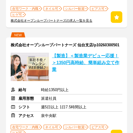
在宅ワーク・内職
ネイル可
シルバー歓迎
ピアス可
ヒゲ可
株式会社オープンループパートナーズの求人一覧を見る
NEW
株式会社オープンループパートナーズ 仙台支店/p10260300501
【製造】＜製造業デビュー応援！
＞1350円高時給、簡単組み立て作
業
給与
時給1350円以上
雇用形態
派遣社員
シフト
週5日以上 1日7.5時間以上
アクセス
泉中央駅
在宅ワーク・内職
ネイル可
シルバー歓迎
ピアス可