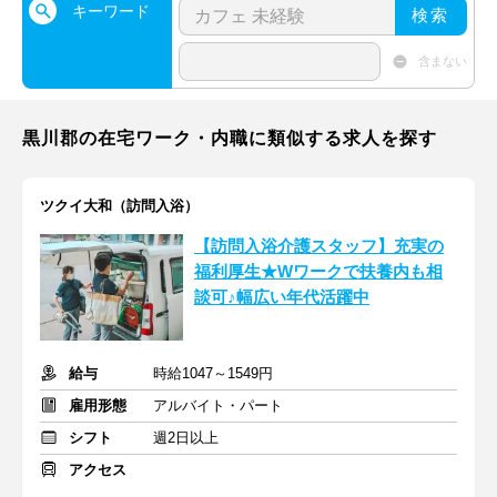
キーワード
検索
含まない
黒川郡の在宅ワーク・内職に類似する求人を探す
ツクイ大和（訪問入浴）
【訪問入浴介護スタッフ】充実の
福利厚生★Wワークで扶養内も相
談可♪幅広い年代活躍中
給与
時給1047～1549円
雇用形態
アルバイト・パート
シフト
週2日以上
アクセス