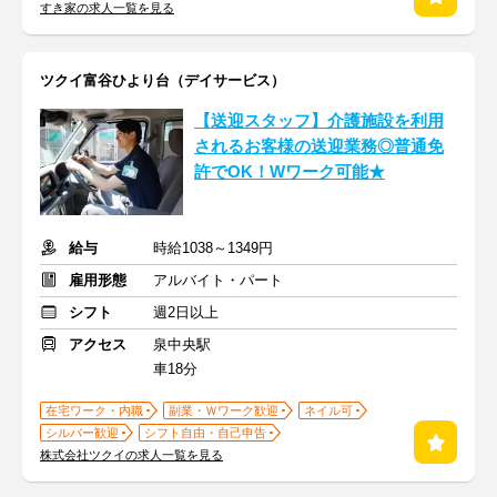
すき家の求人一覧を見る
ツクイ富谷ひより台（デイサービス）
【送迎スタッフ】介護施設を利用
されるお客様の送迎業務◎普通免
許でOK！Wワーク可能★
給与
時給1038～1349円
雇用形態
アルバイト・パート
シフト
週2日以上
アクセス
泉中央駅
車18分
在宅ワーク・内職
副業・Ｗワーク歓迎
ネイル可
シルバー歓迎
シフト自由・自己申告
株式会社ツクイの求人一覧を見る