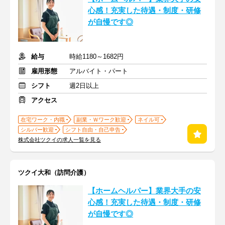
心感！充実した待遇・制度・研修
が自慢です◎
給与
時給1180～1682円
雇用形態
アルバイト・パート
シフト
週2日以上
アクセス
在宅ワーク・内職
副業・Ｗワーク歓迎
ネイル可
シルバー歓迎
シフト自由・自己申告
株式会社ツクイの求人一覧を見る
ツクイ大和（訪問介護）
【ホームヘルパー】業界大手の安
心感！充実した待遇・制度・研修
が自慢です◎