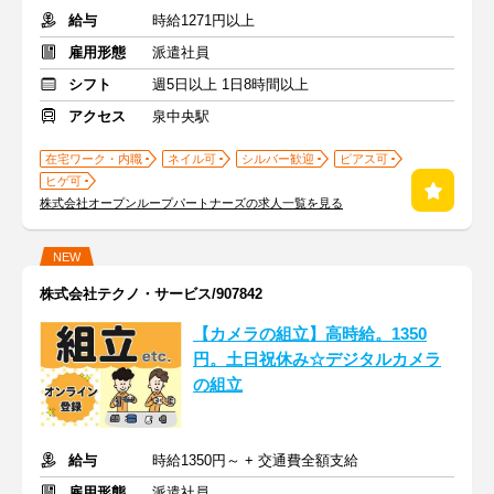
給与
時給1271円以上
雇用形態
派遣社員
シフト
週5日以上 1日8時間以上
アクセス
泉中央駅
在宅ワーク・内職
ネイル可
シルバー歓迎
ピアス可
ヒゲ可
株式会社オープンループパートナーズの求人一覧を見る
NEW
株式会社テクノ・サービス/907842
【カメラの組立】高時給。1350
円。土日祝休み☆デジタルカメラ
の組立
給与
時給1350円～ + 交通費全額支給
雇用形態
派遣社員