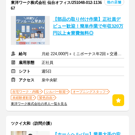
他の店舗
東洋ワーク株式会社 仙台オフィス/251048-012-1136
67
【部品の取り付け作業】正社員デ
ビュー歓迎！簡単作業で年収320万
円以上★寮費無料◎
給与
月給 224,000円＋ミニボーナス年2回＋交通費支給
雇用形態
正社員
シフト
週5日
アクセス
泉中央駅
在宅ワーク・内職
シルバー歓迎
オープニングスタッフ
未経験者歓迎
髪色自由
東洋ワーク株式会社の求人一覧を見る
ツクイ大和（訪問介護）
【ホームヘルパー】業界大手の安