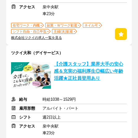
アクセス
泉中央駅
車23分
在宅ワーク・内職
副業・Ｗワーク歓迎
ネイル可
シフト自由・自己申告
主婦(夫)歓迎
株式会社ツクイの求人一覧を見る
ツクイ大和（デイサービス）
【介護スタッフ】業界大手の安心
感＆充実の福利厚生◎幅広い年齢
活躍★正社員登用あり
給与
時給1038～1529円
雇用形態
アルバイト・パート
シフト
週2日以上
アクセス
泉中央駅
車23分