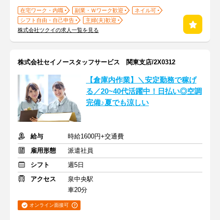
在宅ワーク・内職
副業・Ｗワーク歓迎
ネイル可
シフト自由・自己申告
主婦(夫)歓迎
株式会社ツクイの求人一覧を見る
株式会社セイノースタッフサービス 関東支店/2X0312
【倉庫内作業】＼安定勤務で稼げ
る／20~40代活躍中！日払い◎空調
完備♪夏でも涼しい
給与
時給1600円+交通費
雇用形態
派遣社員
シフト
週5日
アクセス
泉中央駅
車20分
オンライン面接可