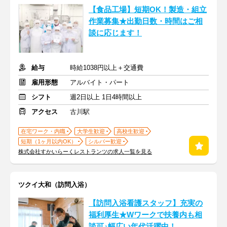
【食品工場】短期OK！製造・組立
作業募集★出勤日数・時間はご相
談に応じます！
給与
時給1038円以上＋交通費
雇用形態
アルバイト・パート
シフト
週2日以上 1日4時間以上
アクセス
古川駅
在宅ワーク・内職
大学生歓迎
高校生歓迎
短期（1ヶ月以内OK）
シルバー歓迎
株式会社すかいらーくレストランツの求人一覧を見る
ツクイ大和（訪問入浴）
【訪問入浴看護スタッフ】充実の
福利厚生★Wワークで扶養内も相
談可♪幅広い年代活躍中！