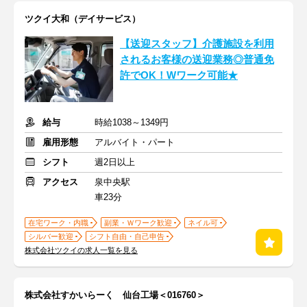
ツクイ大和（デイサービス）
【送迎スタッフ】介護施設を利用
されるお客様の送迎業務◎普通免
許でOK！Wワーク可能★
給与
時給1038～1349円
雇用形態
アルバイト・パート
シフト
週2日以上
アクセス
泉中央駅
車23分
在宅ワーク・内職
副業・Ｗワーク歓迎
ネイル可
シルバー歓迎
シフト自由・自己申告
株式会社ツクイの求人一覧を見る
株式会社すかいらーく 仙台工場＜016760＞