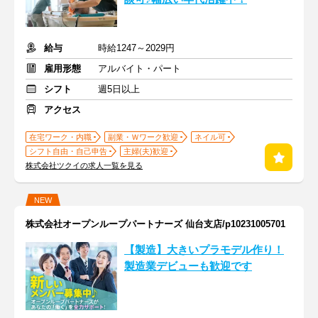
給与
時給1247～2029円
雇用形態
アルバイト・パート
シフト
週5日以上
アクセス
在宅ワーク・内職
副業・Ｗワーク歓迎
ネイル可
シフト自由・自己申告
主婦(夫)歓迎
株式会社ツクイの求人一覧を見る
NEW
株式会社オープンループパートナーズ 仙台支店/p10231005701
【製造】大きいプラモデル作り！
製造業デビューも歓迎です