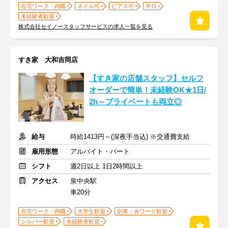
在宅ワーク・内職
ネイル可
ピアス可
平日
未経験者歓迎
株式会社セイノースタッフサービスの求人一覧を見る
すき家 大和吉岡店
【すき家の店舗スタッフ】セルフ
オーダーで簡単！未経験OK★1日/
2h～プライベートも両立◎
給与
時給1413円～(深夜手当込) ※交通費支給
雇用形態
アルバイト・パート
シフト
週2日以上 1日2時間以上
アクセス
泉中央駅
車20分
在宅ワーク・内職
大学生歓迎
副業・Ｗワーク歓迎
シルバー歓迎
未経験者歓迎