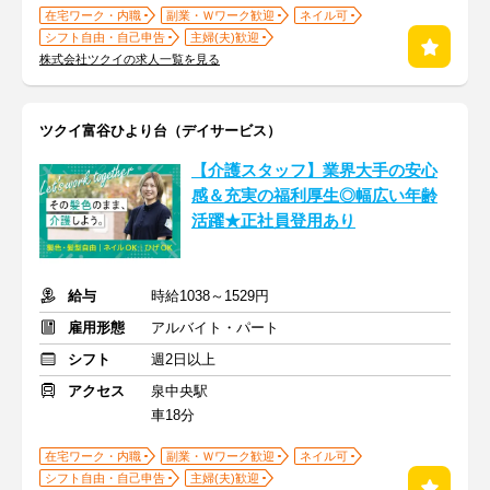
在宅ワーク・内職
副業・Ｗワーク歓迎
ネイル可
シフト自由・自己申告
主婦(夫)歓迎
株式会社ツクイの求人一覧を見る
ツクイ富谷ひより台（デイサービス）
【介護スタッフ】業界大手の安心
感＆充実の福利厚生◎幅広い年齢
活躍★正社員登用あり
給与
時給1038～1529円
雇用形態
アルバイト・パート
シフト
週2日以上
アクセス
泉中央駅
車18分
在宅ワーク・内職
副業・Ｗワーク歓迎
ネイル可
シフト自由・自己申告
主婦(夫)歓迎