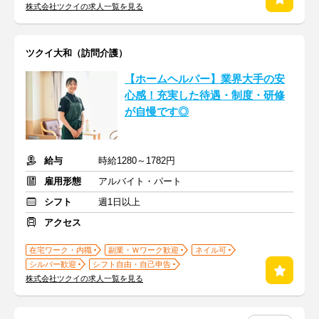
株式会社ツクイの求人一覧を見る
ツクイ大和（訪問介護）
【ホームヘルパー】業界大手の安
心感！充実した待遇・制度・研修
が自慢です◎
給与
時給1280～1782円
雇用形態
アルバイト・パート
シフト
週1日以上
アクセス
在宅ワーク・内職
副業・Ｗワーク歓迎
ネイル可
シルバー歓迎
シフト自由・自己申告
株式会社ツクイの求人一覧を見る