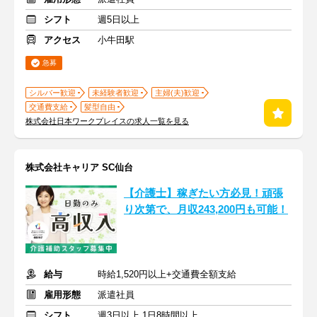
シフト
週5日以上
アクセス
小牛田駅
急募
シルバー歓迎
未経験者歓迎
主婦(夫)歓迎
交通費支給
髪型自由
株式会社日本ワークプレイスの求人一覧を見る
株式会社キャリア SC仙台
【介護士】稼ぎたい方必見！頑張
り次第で、月収243,200円も可能！
給与
時給1,520円以上+交通費全額支給
雇用形態
派遣社員
シフト
週3日以上 1日8時間以上