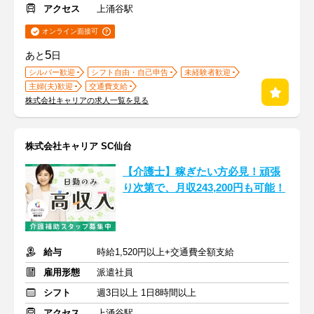
アクセス
上涌谷駅
オンライン面接可
5
あと
日
シルバー歓迎
シフト自由・自己申告
未経験者歓迎
主婦(夫)歓迎
交通費支給
株式会社キャリアの求人一覧を見る
株式会社キャリア SC仙台
【介護士】稼ぎたい方必見！頑張
り次第で、月収243,200円も可能！
給与
時給1,520円以上+交通費全額支給
雇用形態
派遣社員
シフト
週3日以上 1日8時間以上
アクセス
上涌谷駅