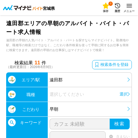
0
宮城県
保存
履歴
メニュー
遠田郡エリアの早朝のアルバイト・バイト・パ
ート求人情報
遠田郡の早朝の人気バイト・アルバイト・パートを探すならマイナビバイト。勤務地や
駅、職種等の検索だけではなく、こだわり条件検索を使って早朝に関するお仕事を簡単
に検索できます。遠田郡の早朝のお仕事探しはマイナビバイトで検索！
11
検索結果
件
検索条件を登録
（最終更新日：2026年8月9日）
エリア/駅
遠田郡
選択してください
選択
職種
早朝
こだわり
キーワード
検索
含まない