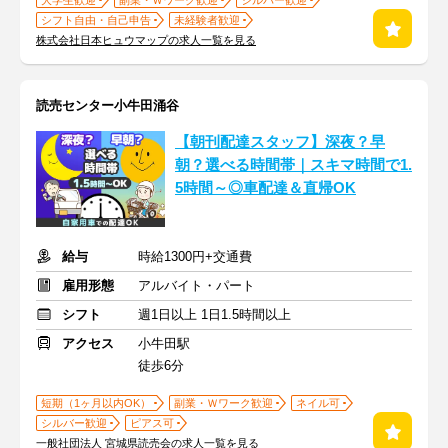
大学生歓迎
副業・Ｗワーク歓迎
シルバー歓迎
シフト自由・自己申告
未経験者歓迎
株式会社日本ヒュウマップの求人一覧を見る
読売センター小牛田涌谷
【朝刊配達スタッフ】深夜？早
朝？選べる時間帯｜スキマ時間で1.
5時間～◎車配達＆直帰OK
給与
時給1300円+交通費
雇用形態
アルバイト・パート
シフト
週1日以上 1日1.5時間以上
アクセス
小牛田駅
徒歩6分
短期（1ヶ月以内OK）
副業・Ｗワーク歓迎
ネイル可
シルバー歓迎
ピアス可
一般社団法人 宮城県読売会の求人一覧を見る