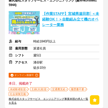
株式会社スタッフサービス・エンジニアリング (案件NO/sse81
5944)
【作業STAFF】宮城県遠田郡│＜未
経験OK！＞自動組み立て機のオペ
レーター業務
給与
時給1840円以上
雇用形態
派遣社員
シフト
週5日
アクセス
涌谷駅
徒歩10分
オンライン面接可
本日、掲載終了
未経験者歓迎
主婦(夫)歓迎
交通費支給
履歴書不要
社会保険完備
株式会社スタッフサービス エンジニアリング事業本部の求人一覧
を見る