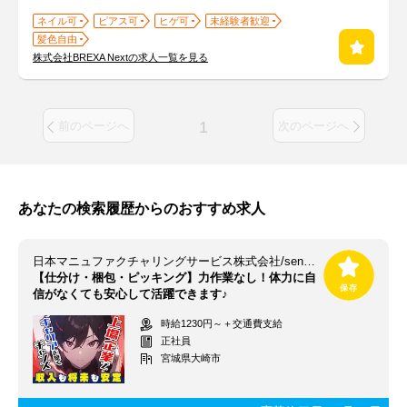
ネイル可
ピアス可
ヒゲ可
未経験者歓迎
髪色自由
株式会社BREXA Nextの求人一覧を見る
1
前のページへ
次のページへ
あなたの検索履歴からのおすすめ求人
日本マニュファクチャリングサービス株式会社/sen250826
【仕分け・梱包・ピッキング】力作業なし！体力に自
信がなくても安心して活躍できます♪
時給1230円～＋交通費支給
正社員
宮城県大崎市