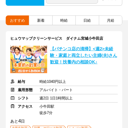
おすすめ
新着
時給
日給
月給
ヒュウマップクリーンサービス ダイナム宮城小牛田店
【パチンコ店の清掃】<週2>未経
験・家庭と両立したい主婦(夫)さん
歓迎！扶養内の相談OK♪
給与
時給1040円以上
雇用形態
アルバイト・パート
シフト
週2日 1日1時間以上
アクセス
小牛田駅
徒歩7分
4
あと
日