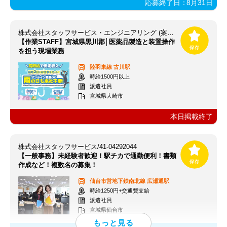
応募終了日：
8月31日
株式会社スタッフサービス・エンジニアリング (案件NO/sseA33688)
【作業STAFF】宮城県黒川郡│医薬品製造と装置操作
を担う現場業務
陸羽東線
古川駅
時給1500円以上
派遣社員
宮城県大崎市
本日掲載終了
株式会社スタッフサービス/41-04292044
【一般事務】未経験者歓迎！駅チカで通勤便利！書類
作成など！複数名の募集！
仙台市営地下鉄南北線
広瀬通駅
時給1250円+交通費支給
派遣社員
宮城県仙台市