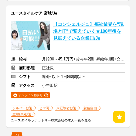
ユースタイルケア 宮城/Je
【コンシェルジュ】福祉業界を"現
場とIT"で変えていく★100年後を
見据えている企業◎/Je
給与
月給30～45.1万円+賞与年2回+昇給年1回+交通費全額
雇用形態
正社員
シフト
週4日以上 1日8時間以上
アクセス
小牛田駅
オンライン面接可
シルバー歓迎
ヒゲ可
未経験者歓迎
髪色自由
主婦(夫)歓迎
ユースタイルラボラトリー株式会社の求人一覧を見る
PR