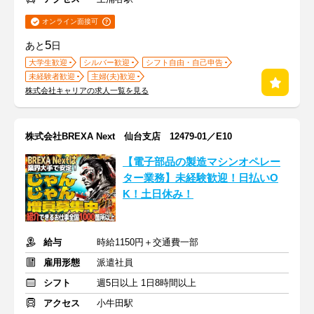
オンライン面接可
5
あと
日
大学生歓迎
シルバー歓迎
シフト自由・自己申告
未経験者歓迎
主婦(夫)歓迎
株式会社キャリアの求人一覧を見る
株式会社BREXA Next 仙台支店 12479-01／E10
【電子部品の製造マシンオペレー
ター業務】未経験歓迎！日払いO
K！土日休み！
給与
時給1150円＋交通費一部
雇用形態
派遣社員
シフト
週5日以上 1日8時間以上
アクセス
小牛田駅