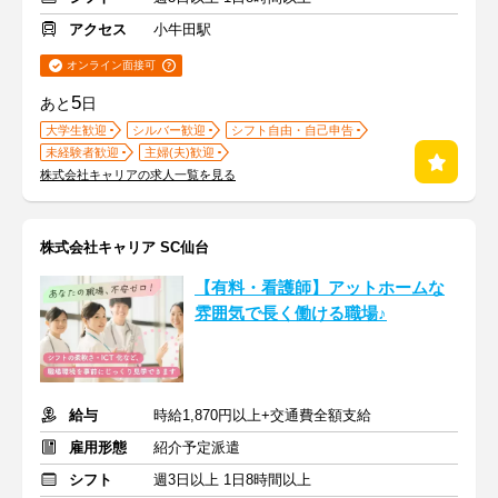
アクセス
小牛田駅
オンライン面接可
5
あと
日
大学生歓迎
シルバー歓迎
シフト自由・自己申告
未経験者歓迎
主婦(夫)歓迎
株式会社キャリアの求人一覧を見る
株式会社キャリア SC仙台
【有料・看護師】アットホームな
雰囲気で長く働ける職場♪
給与
時給1,870円以上+交通費全額支給
雇用形態
紹介予定派遣
シフト
週3日以上 1日8時間以上