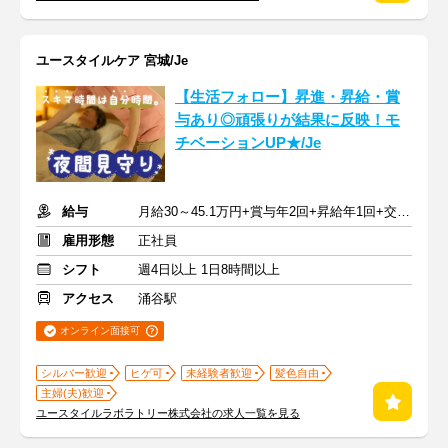
ユースタイルケア 宮城/Je
【生活フォロー】昇進・昇給・賞
与あり◎頑張りが結果に反映！モ
チベーションUP★/Je
給与
月給30～45.1万円+賞与年2回+昇給年1回+交通費全額
雇用形態
正社員
シフト
週4日以上 1日8時間以上
アクセス
涌谷駅
オンライン面接可
シルバー歓迎
ヒゲ可
未経験者歓迎
髪色自由
主婦(夫)歓迎
ユースタイルラボラトリー株式会社の求人一覧を見る