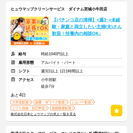
ヒュウマップクリーンサービス ダイナム宮城小牛田店
【パチンコ店の清掃】<週3~>未経
験・家庭と両立したい主婦(夫)さん
歓迎！扶養内の相談OK♪
給与
時給1040円以上
雇用形態
アルバイト・パート
シフト
週3日以上 1日1時間以上
アクセス
小牛田駅
徒歩7分
4
あと
日
大学生歓迎
副業・Ｗワーク歓迎
シルバー歓迎
シフト自由・自己申告
未経験者歓迎
株式会社日本ヒュウマップの求人一覧を見る